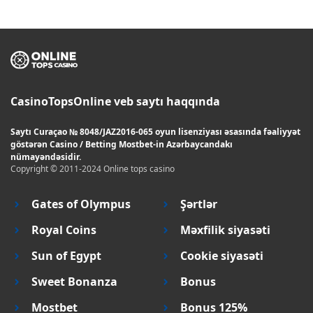
CasinoTopsOnline veb saytı haqqında
Saytı Curaçao № 8048/JAZ2016-065 oyun lisenziyası əsasında fəaliyyət
göstərən Casino / Betting Mostbet-in Azərbaycandakı
nümayəndəsidir.
Copyright © 2011-2024 Online tops casino
Gates of Olympus
Şərtlər
Royal Coins
Məxfilik siyasəti
Sun of Egypt
Cookie siyasəti
Sweet Bonanza
Bonus
Mostbet
Bonus 125%