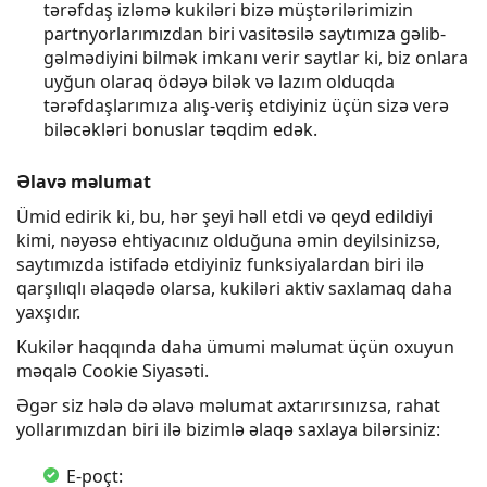
tərəfdaş izləmə kukiləri bizə müştərilərimizin
partnyorlarımızdan biri vasitəsilə saytımıza gəlib-
gəlmədiyini bilmək imkanı verir saytlar ki, biz onlara
uyğun olaraq ödəyə bilək və lazım olduqda
tərəfdaşlarımıza alış-veriş etdiyiniz üçün sizə verə
biləcəkləri bonuslar təqdim edək.
Əlavə məlumat
Ümid edirik ki, bu, hər şeyi həll etdi və qeyd edildiyi
kimi, nəyəsə ehtiyacınız olduğuna əmin deyilsinizsə,
saytımızda istifadə etdiyiniz funksiyalardan biri ilə
qarşılıqlı əlaqədə olarsa, kukiləri aktiv saxlamaq daha
yaxşıdır.
Kukilər haqqında daha ümumi məlumat üçün oxuyun
məqalə Cookie Siyasəti.
Əgər siz hələ də əlavə məlumat axtarırsınızsa, rahat
yollarımızdan biri ilə bizimlə əlaqə saxlaya bilərsiniz:
E-poçt: