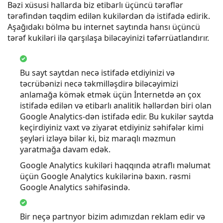
Bəzi xüsusi hallarda biz etibarlı üçüncü tərəflər
tərəfindən təqdim edilən kukilərdən də istifadə edirik.
Aşağıdakı bölmə bu internet saytında hansı üçüncü
tərəf kukiləri ilə qarşılaşa biləcəyinizi təfərrüatlandırır.
Bu sayt saytdan necə istifadə etdiyinizi və
təcrübənizi necə təkmilləşdirə biləcəyimizi
anlamağa kömək etmək üçün İnternetdə ən çox
istifadə edilən və etibarlı analitik həllərdən biri olan
Google Analytics-dən istifadə edir. Bu kukilər saytda
keçirdiyiniz vaxt və ziyarət etdiyiniz səhifələr kimi
şeyləri izləyə bilər ki, biz maraqlı məzmun
yaratmağa davam edək.
Google Analytics kukiləri haqqında ətraflı məlumat
üçün Google Analytics kukilərinə baxın. rəsmi
Google Analytics səhifəsində.
Bir neçə partnyor bizim adımızdan reklam edir və