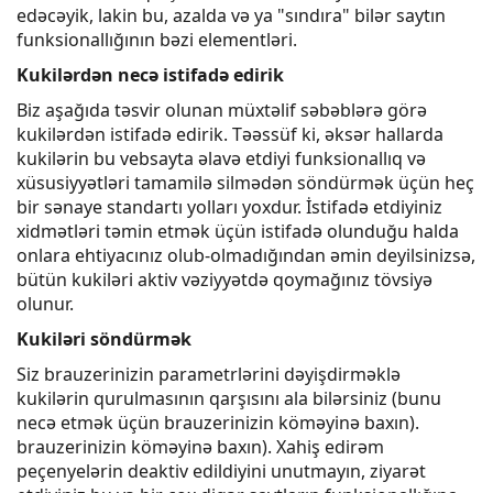
edəcəyik, lakin bu, azalda və ya "sındıra" bilər saytın
funksionallığının bəzi elementləri.
Kukilərdən necə istifadə edirik
Biz aşağıda təsvir olunan müxtəlif səbəblərə görə
kukilərdən istifadə edirik. Təəssüf ki, əksər hallarda
kukilərin bu vebsayta əlavə etdiyi funksionallıq və
xüsusiyyətləri tamamilə silmədən söndürmək üçün heç
bir sənaye standartı yolları yoxdur. İstifadə etdiyiniz
xidmətləri təmin etmək üçün istifadə olunduğu halda
onlara ehtiyacınız olub-olmadığından əmin deyilsinizsə,
bütün kukiləri aktiv vəziyyətdə qoymağınız tövsiyə
olunur.
Kukiləri söndürmək
Siz brauzerinizin parametrlərini dəyişdirməklə
kukilərin qurulmasının qarşısını ala bilərsiniz (bunu
necə etmək üçün brauzerinizin köməyinə baxın).
brauzerinizin köməyinə baxın). Xahiş edirəm
peçenyelərin deaktiv edildiyini unutmayın, ziyarət