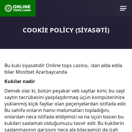
COOKIE POLICY (SIYASƏTI)
Bu kuki siyasətidir Online tops casino, -dan əldə edilə
bilər Mostbet Azərbaycanda
Kukilər nədir
Demək olar ki, bütün peşəkar veb saytlar kimi, bu sayt
saytın təcrübəsini yaxşılaşdırmaq üçün kompüterinizə
yüklənmiş kiçik fayllar olan peçenyelərdən istifadə edir.
Bu səhifə onların hansı məlumatları topladığını,
onlardan necə istifadə etdiyimizi və nə üçün bəzən bu
kukiləri saxlamalı olduğumuzu təsvir edir. Bu kukilərin
saxlanmasının qarşısını necə ala biləcəyinizi də izah