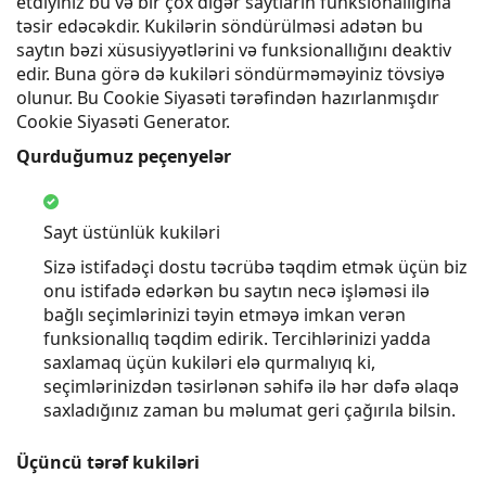
etdiyiniz bu və bir çox digər saytların funksionallığına
təsir edəcəkdir. Kukilərin söndürülməsi adətən bu
saytın bəzi xüsusiyyətlərini və funksionallığını deaktiv
edir. Buna görə də kukiləri söndürməməyiniz tövsiyə
olunur. Bu Cookie Siyasəti tərəfindən hazırlanmışdır
Cookie Siyasəti Generator.
Qurduğumuz peçenyelər
Sayt üstünlük kukiləri
Sizə istifadəçi dostu təcrübə təqdim etmək üçün biz
onu istifadə edərkən bu saytın necə işləməsi ilə
bağlı seçimlərinizi təyin etməyə imkan verən
funksionallıq təqdim edirik. Tercihlərinizi yadda
saxlamaq üçün kukiləri elə qurmalıyıq ki,
seçimlərinizdən təsirlənən səhifə ilə hər dəfə əlaqə
saxladığınız zaman bu məlumat geri çağırıla bilsin.
Üçüncü tərəf kukiləri