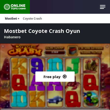
Mostbet
Coyote Crash
Mostbet Coyote Crash Oyun
Habanero
Free play