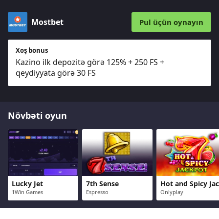
Mostbet
Pul üçün oynayın
Xoş bonus
Kazino ilk depozitə görə 125% + 250 FS +
qeydiyyata görə 30 FS
Növbəti oyun
Lucky Jet
7th Sense
Hot and Spicy Ja
1Win Games
Espresso
Onlyplay