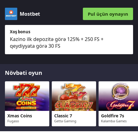
Mostbet
Pul üçün oynayın
Xoş bonus
Kazino ilk depozitə görə 125% + 250 FS +
qeydiyyata görə 30 FS
Növbəti oyun
Xmas Coins
Classic 7
Goldfire 7s
Fugaso
Getta Gaming
Kalamba Games