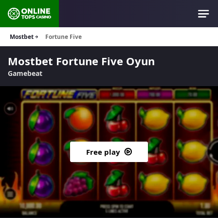
Mostbet
Fortune Five
Mostbet Fortune Five Oyun
Gamebeat
Free play