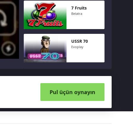
7 Fruits
Belatra
USSR 70
Evoplay
Pul üçün oynayın