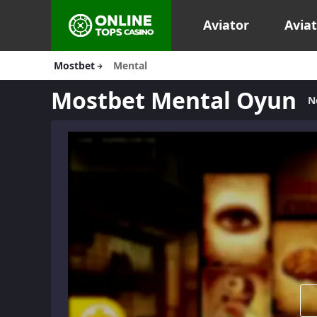
Aviator
Aviat
Mostbet
Mental
Mostbet Mental Oyun
N