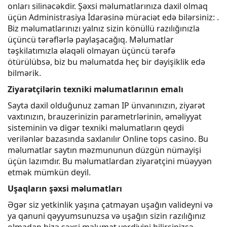
onları silinəcəkdir. Şəxsi məlumatlarınıza daxil olmaq
üçün Administrasiya İdarəsinə müraciət edə bilərsiniz: .
Biz məlumatlarınızı yalnız sizin könüllü razılığınızla
üçüncü tərəflərlə paylaşacağıq. Məlumatlar
təşkilatımızla əlaqəli olmayan üçüncü tərəfə
ötürülübsə, biz bu məlumatda heç bir dəyişiklik edə
bilmərik.
Ziyarətçilərin texniki məlumatlarının emalı
Sayta daxil olduğunuz zaman IP ünvanınızın, ziyarət
vaxtınızın, brauzerinizin parametrlərinin, əməliyyat
sisteminin və digər texniki məlumatların qeydi
verilənlər bazasında saxlanılır Online tops casino. Bu
məlumatlar saytın məzmununun düzgün nümayişi
üçün lazımdır. Bu məlumatlardan ziyarətçini müəyyən
etmək mümkün deyil.
Uşaqların şəxsi məlumatları
Əgər siz yetkinlik yaşına çatmayan uşağın valideyni və
ya qanuni qəyyumsunuzsa və uşağın sizin razılığınız