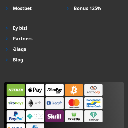
Mostbet
Bonus 125%
Ey bizi
Partners
Əlaqə
Blog