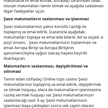
məlumatlarını emal etmək, istifadəçi tərəfindən tələb
olunan məlumatları təmin etmək və aşağıda sadalanan
digər fəaliyyətlər üçün.
Şəxsi məlumatların saxlanması və işlənməsi
Şəxsi məlumatlarınızı yalnız könüllü razılığı ilə
toplayırıq və emal edirik. İcazənizlə aşağıdakı
məlumatları toplaya və emal edə bilərik: Ad və soyad, e-
poçt ünvanı, . Şəxsi məlumatlarınızın toplanması və
emalı Avropa Birliyi və Avropa Birliyinin
qanunvericiliyinə uyğun olaraq həyata keçirilir
Azərbaycan.
Məlumatların saxlanması, dəyişdirilməsi və
silinməsi
Təmin edən istifadəçi Online tops casino Şəxsi
məlumatlarınızı toplayırıq və emal edirik, dəyişdirmək
və silmək hüququ, eləcə də məlumatların işlənməsinə
razılıq vermək hüququ var. Şəxsi məlumatlarınızın
saxlanılacağı vaxt: 6 ay. Şəxsi məlumatlarınızın
işlənməsi başa çatdıqdan sonra veb saytın idarəsi