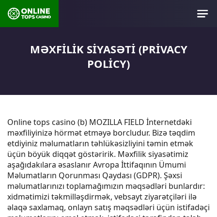
MƏXFILIK SIYASƏTI (PRIVACY
POLICY)
Online tops casino (b) MOZILLA FIELD İnternetdəki
məxfiliyinizə hörmət etməyə borcludur. Bizə təqdim
etdiyiniz məlumatların təhlükəsizliyini təmin etmək
üçün böyük diqqət göstəririk. Məxfilik siyasətimiz
aşağıdakılara əsaslanır Avropa İttifaqının Ümumi
Məlumatların Qorunması Qaydası (GDPR). Şəxsi
məlumatlarınızı toplamağımızın məqsədləri bunlardır:
xidmətimizi təkmilləşdirmək, vebsayt ziyarətçiləri ilə
əlaqə saxlamaq, onlayn satış məqsədləri üçün istifadəçi