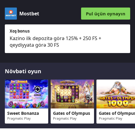
Mostbet
Pul üçün oynayın
Xoş bonus
Kazino ilk depozitə görə 125% + 250 FS +
qeydiyyata görə 30 FS
Növbəti oyun
Sweet Bonanza
Gates of Olympus
Gates of Olympu
Pragmatic Play
Pragmatic Play
Pragmatic Play