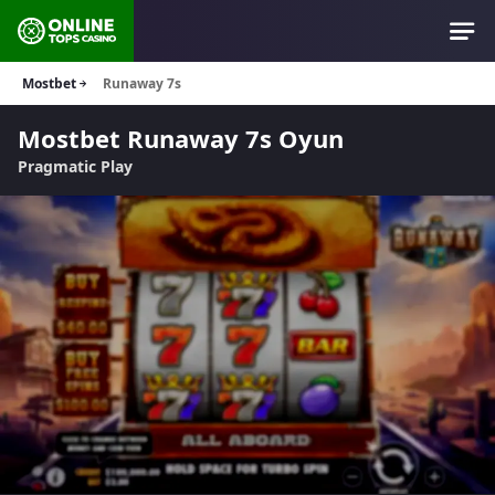
Mostbet
Runaway 7s
Mostbet Runaway 7s Oyun
Pragmatic Play