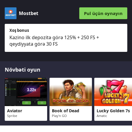
Mostbet
Pul üçün oynayın
Xoş bonus
Kazino ilk depozitə görə 125% + 250 FS +
qeydiyyata görə 30 FS
Növbəti oyun
Aviator
Book of Dead
Lucky Golden 7s
Spribe
Play'n GO
Amatic