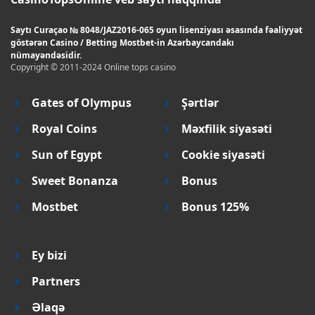
Saytı Curaçao № 8048/JAZ2016-065 oyun lisenziyası əsasında fəaliyyət
göstərən Casino / Betting Mostbet-in Azərbaycandakı
nümayəndəsidir.
Copyright © 2011-2024 Online tops casino
Gates of Olympus
Şərtlər
Royal Coins
Məxfilik siyasəti
Sun of Egypt
Cookie siyasəti
Sweet Bonanza
Bonus
Mostbet
Bonus 125%
Ey bizi
Partners
Əlaqə