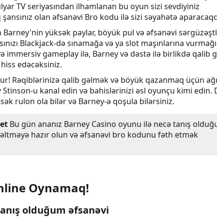
ar TV seriyasından ilhamlanan bu oyun sizi sevdiyiniz
ansınız olan əfsanəvi Bro kodu ilə sizi səyahətə aparacaqdı
 Barney'nin yüksək paylar, böyük pul və əfsanəvi sərgüzəştl
sınızı Blackjack-də sınamağa və ya slot maşınlarına vurmağ
ə immersiv gameplay ilə, Barney və dəstə ilə birlikdə qalib g
iss edəcəksiniz.
r! Rəqiblərinizə qalib gəlmək və böyük qazanmaq üçün ağı
y Stinson-u kanal edin və bahislərinizi əsl oyunçu kimi edin.
sək rulon ola bilər və Barney-ə qoşula bilərsiniz.
et
Bu gün ananız Barney Casino oyunu ilə necə tanış oldu
əltməyə hazır olun və əfsanəvi bro kodunu fəth etmək
nline Oynamaq!
tanış olduğum əfsanəvi