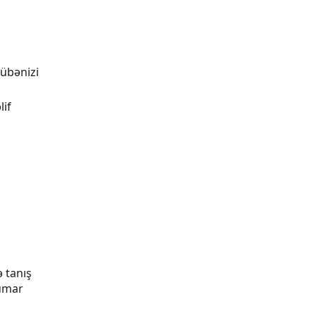
übənizi
lif
 tanış
qumar