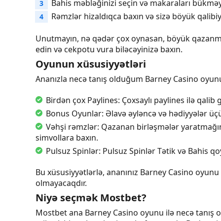
Bahis məbləğinizi seçin və makaraları bükməy
Rəmzlər hizaldıqca baxın və sizə böyük qalibiy
Unutmayın, nə qədər çox oynasan, böyük qazanm
edin və cekpotu vura biləcəyinizə baxın.
Oyunun xüsusiyyətləri
Ananızla necə tanış olduğum Barney Casino oyunu bi
Birdən çox Paylines: Çoxsaylı paylines ilə qalib 
Bonus Oyunlar: Əlavə əyləncə və hədiyyələr üçün
Vəhşi rəmzlər: Qazanan birləşmələr yaratmağın
simvollara baxın.
Pulsuz Spinlər: Pulsuz Spinlər Tətik və Bahis
Bu xüsusiyyətlərlə, ananınız Barney Casino oyunu 
olmayacaqdır.
Niyə seçmək Mostbet?
Mostbet ana Barney Casino oyunu ilə necə tanış ol