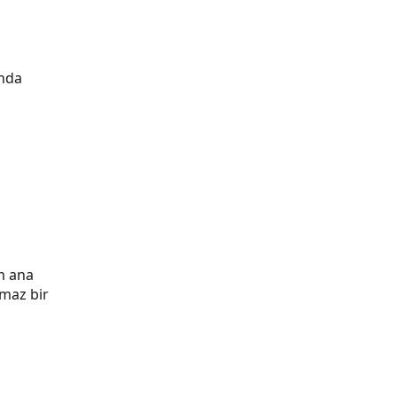
ında
um ana
maz bir