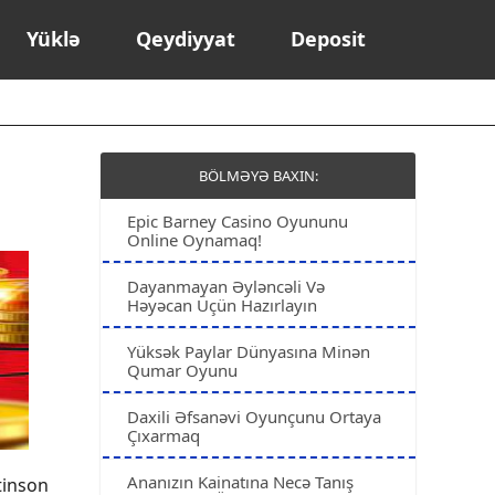
Yüklə
Qeydiyyat
Deposit
BÖLMƏYƏ BAXIN:
Epic Barney Casino Oyununu
Online Oynamaq!
Dayanmayan Əyləncəli Və
Həyəcan Üçün Hazırlayın
Yüksək Paylar Dünyasına Minən
Qumar Oyunu
Daxili Əfsanəvi Oyunçunu Ortaya
Çıxarmaq
Ananızın Kainatına Necə Tanış
tinson