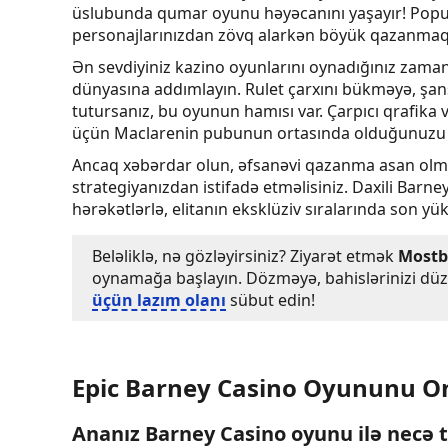
üslubunda qumar oyunu həyəcanını yaşayır! Populy
personajlarınızdan zövq alarkən böyük qazanmaq ş
Ən sevdiyiniz kazino oyunlarını oynadığınız zaman
dünyasına addımlayın. Rulet çarxını bükməyə, şan
tutursanız, bu oyunun hamısı var. Çarpıcı qrafika v
üçün Maclarenin pubunun ortasında olduğunuzu h
Ancaq xəbərdar olun, əfsanəvi qazanma asan olmu
strategiyanızdan istifadə etməlisiniz. Daxili Barne
hərəkətlərlə, elitanın eksklüziv sıralarında son yük
Beləliklə, nə gözləyirsiniz? Ziyarət etmək
Mostb
oynamağa başlayın. Dözməyə, bahislərinizi düz
üçün lazım olanı
sübut edin!
Epic Barney Casino Oyununu O
Ananız Barney Casino oyunu ilə necə 