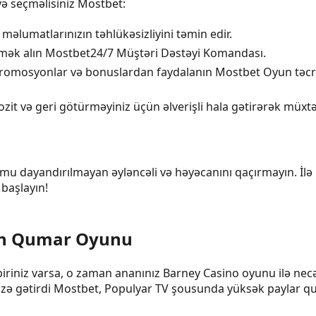
iyə seçməlisiniz Mostbet:
 məlumatlarınızın təhlükəsizliyini təmin edir.
kömək alın Mostbet24/7 Müştəri Dəstəyi Komandası.
 promosyonlar və bonuslardan faydalanın Mostbet Oyun təcr
it və geri götürməyiniz üçün əlverişli hala gətirərək müxtə
mu dayandırılmayan əyləncəli və həyəcanını qaçırmayın. İlə
başlayın!
ən Qumar Oyunu
riniz varsa, o zaman ananınız Barney Casino oyunu ilə necə
sizə gətirdi Mostbet, Populyar TV şousunda yüksək paylar 