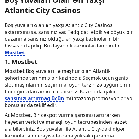
Atlantic City Casinos
Boş yuvaları olan ən yaxşı Atlantic City Casinos
axtarırsınızsa, şansınız var. Tədqiqatı etdik və böyük bir
qazanma şansınız olduğu ən yaxşı kazinoların bir
hissəsini tapdıq. Bu dayanıqlı kazinolardan biridir
Mostbet
.
1. Mostbet
Mostbet Boş yuvaları ilə məşhur olan Atlantik
şəhərində tanınmış bir kazinodır. Seçmək üçün geniş
slot maşınlarının seçimi ilə, oyun tərzinizə uyğun birini
tapdığınızdan əmin olacaqsınız. Kazino da qalib
şansınızı artırmaq üçün
müntəzəm promosyonlar və
bonuslar da təklif edir.
At Mostbet, Bir cekpot vurma şansınızı artırarkən
həyəcan verici və maraqlı oyun təcrübəsindən ləzzət
ala bilərsiniz. Boş yuvaları ilə Atlantic City-dəki digər
kazinolarla müqayisədə daha yüksək qazanma