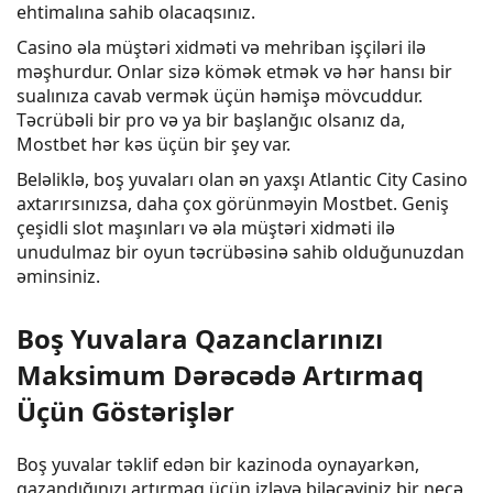
ehtimalına sahib olacaqsınız.
Casino əla müştəri xidməti və mehriban işçiləri ilə
məşhurdur. Onlar sizə kömək etmək və hər hansı bir
sualınıza cavab vermək üçün həmişə mövcuddur.
Təcrübəli bir pro və ya bir başlanğıc olsanız da,
Mostbet hər kəs üçün bir şey var.
Beləliklə, boş yuvaları olan ən yaxşı Atlantic City Casino
axtarırsınızsa, daha çox görünməyin Mostbet. Geniş
çeşidli slot maşınları və əla müştəri xidməti ilə
unudulmaz bir oyun təcrübəsinə sahib olduğunuzdan
əminsiniz.
Boş Yuvalara Qazanclarınızı
Maksimum Dərəcədə Artırmaq
Üçün Göstərişlər
Boş yuvalar təklif edən bir kazinoda oynayarkən,
qazandığınızı artırmaq üçün izləyə biləcəyiniz bir neçə