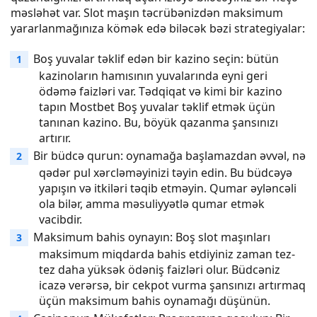
məsləhət var. Slot maşın təcrübənizdən maksimum
yararlanmağınıza kömək edə biləcək bəzi strategiyalar:
Boş yuvalar təklif edən bir kazino seçin: bütün
kazinoların hamısının yuvalarında eyni geri
ödəmə faizləri var. Tədqiqat və kimi bir kazino
tapın Mostbet Boş yuvalar təklif etmək üçün
tanınan kazino. Bu, böyük qazanma şansınızı
artırır.
Bir büdcə qurun: oynamağa başlamazdan əvvəl, nə
qədər pul xərcləməyinizi təyin edin. Bu büdcəyə
yapışın və itkiləri təqib etməyin. Qumar əyləncəli
ola bilər, amma məsuliyyətlə qumar etmək
vacibdir.
Maksimum bahis oynayın: Boş slot maşınları
maksimum miqdarda bahis etdiyiniz zaman tez-
tez daha yüksək ödəniş faizləri olur. Büdcəniz
icazə verərsə, bir cekpot vurma şansınızı artırmaq
üçün maksimum bahis oynamağı düşünün.