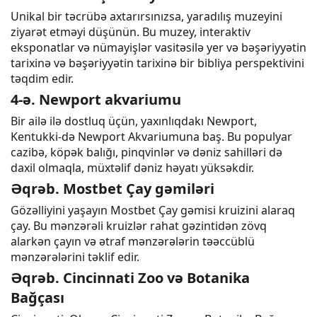
Unikal bir təcrübə axtarırsınızsa, yaradılış muzeyini
ziyarət etməyi düşünün. Bu muzey, interaktiv
eksponatlar və nümayişlər vasitəsilə yer və bəşəriyyətin
tarixinə və bəşəriyyətin tarixinə bir bibliya perspektivini
təqdim edir.
4-ə. Newport akvariumu
Bir ailə ilə dostluq üçün, yaxınlıqdakı Newport,
Kentukki-də Newport Akvariumuna baş. Bu populyar
cazibə, köpək balığı, pinqvinlər və dəniz sahilləri də
daxil olmaqla, müxtəlif dəniz həyatı yüksəkdir.
Əqrəb. Mostbet Çay gəmiləri
Gözəlliyini yaşayın Mostbet Çay gəmisi kruizini alaraq
çay. Bu mənzərəli kruizlər rahat gəzintidən zövq
alarkən çayın və ətraf mənzərələrin təəccüblü
mənzərələrini təklif edir.
Əqrəb. Cincinnati Zoo və Botanika
Bağçası