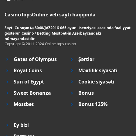
CasinoTopsOnline veb saytı haqqında
Saytı Curaçao № 8048/JAZ2016-065 oyun lisenziyası əsasında fəaliyyət
göstərən Casino / Betting Mostbet-in Azərbaycandakı
nümayəndəsidir.
Copyright © 2011-2024 Online tops casino
Gates of Olympus
Şərtlər
Royal Coins
Məxfilik siyasəti
Sun of Egypt
Cookie siyasəti
Sweet Bonanza
Bonus
Mostbet
Bonus 125%
Ey bizi