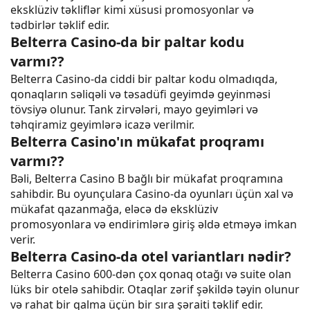
eksklüziv təkliflər kimi xüsusi promosyonlar və
tədbirlər təklif edir.
Belterra Casino-da bir paltar kodu
varmı??
Belterra Casino-da ciddi bir paltar kodu olmadıqda,
qonaqların səliqəli və təsadüfi geyimdə geyinməsi
tövsiyə olunur. Tank zirvələri, mayo geyimləri və
təhqiramiz geyimlərə icazə verilmir.
Belterra Casino'ın mükafat proqramı
varmı??
Bəli, Belterra Casino B bağlı bir mükafat proqramına
sahibdir. Bu oyunçulara Casino-da oyunları üçün xal və
mükafat qazanmağa, eləcə də eksklüziv
promosyonlara və endirimlərə giriş əldə etməyə imkan
verir.
Belterra Casino-da otel variantları nədir?
Belterra Casino 600-dən çox qonaq otağı və suite olan
lüks bir otelə sahibdir. Otaqlar zərif şəkildə təyin olunur
və rahat bir qalma üçün bir sıra şəraiti təklif edir.