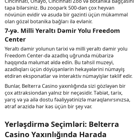
Cincinnati, Ohayo, Cincinnati Zoo və Botanika Bağçasını
tapa bilərsiniz. Bu zoopark 500-dən çox heyvan
növünün evidir və asudə bir gəzinti üçün mükəmməl
olan gözəl botanika bağları ilə evlənir.
7-yə. Milli Yeraltı Dəmir Yolu Freedom
Center
Yeraltı dəmir yolunun tarixi və milli yeraltı dəmir yolu
Freedom Center-də azadlıq uğrunda mübarizə
haqqında məlumat əldə edin. Bu təhsil muzeyi,
azadlıqları üçün döyüşənlərin hekayələrini nümayiş
etdirən eksponatlar və interaktiv nümayişlər təklif edir.
Bunlar, Belterra Casino yaxınlığında sizi gözləyən bir
çox attraksiondan yalnız bir neçəsidir. Təbiət, tarix,
yarış və ya ailə dostu fəaliyyətinizlə maraqlanırsınızsa,
ətraf ərazidə hər kəs üçün bir şey var.
Yerləşdirmə Seçimləri: Belterra
Casino Yaxınlığında Harada