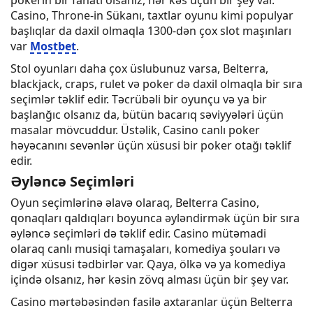
pokerin bir fanatı olsanız, hər kəs üçün bir şey var.
Casino, Throne-in Sükanı, taxtlar oyunu kimi populyar
başlıqlar da daxil olmaqla 1300-dən çox slot maşınları
var
Mostbet
.
Stol oyunları daha çox üslubunuz varsa, Belterra,
blackjack, craps, rulet və poker də daxil olmaqla bir sıra
seçimlər təklif edir. Təcrübəli bir oyunçu və ya bir
başlanğıc olsanız da, bütün bacarıq səviyyələri üçün
masalar mövcuddur. Üstəlik, Casino canlı poker
həyəcanını sevənlər üçün xüsusi bir poker otağı təklif
edir.
Əyləncə Seçimləri
Oyun seçimlərinə əlavə olaraq, Belterra Casino,
qonaqları qaldıqları boyunca əyləndirmək üçün bir sıra
əyləncə seçimləri də təklif edir. Casino mütəmadi
olaraq canlı musiqi tamaşaları, komediya şouları və
digər xüsusi tədbirlər var. Qaya, ölkə və ya komediya
içində olsanız, hər kəsin zövq alması üçün bir şey var.
Casino mərtəbəsindən fasilə axtaranlar üçün Belterra