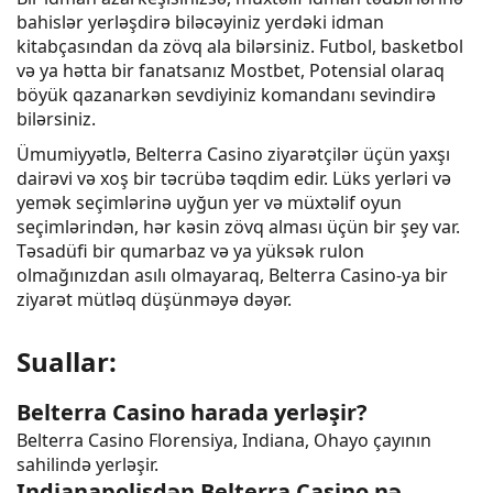
bahislər yerləşdirə biləcəyiniz yerdəki idman
kitabçasından da zövq ala bilərsiniz. Futbol, basketbol
və ya hətta bir fanatsanız Mostbet, Potensial olaraq
böyük qazanarkən sevdiyiniz komandanı sevindirə
bilərsiniz.
Ümumiyyətlə, Belterra Casino ziyarətçilər üçün yaxşı
dairəvi və xoş bir təcrübə təqdim edir. Lüks yerləri və
yemək seçimlərinə uyğun yer və müxtəlif oyun
seçimlərindən, hər kəsin zövq alması üçün bir şey var.
Təsadüfi bir qumarbaz və ya yüksək rulon
olmağınızdan asılı olmayaraq, Belterra Casino-ya bir
ziyarət mütləq düşünməyə dəyər.
Suallar:
Belterra Casino harada yerləşir?
Belterra Casino Florensiya, Indiana, Ohayo çayının
sahilində yerləşir.
Indianapolisdən Belterra Casino nə