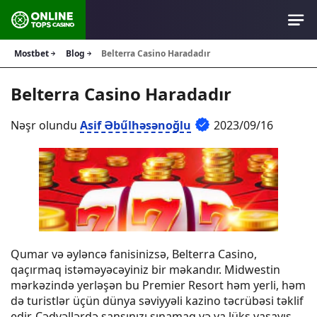
Mostbet
Blog
Belterra Casino Haradadır
Belterra Casino Haradadır
Nəşr olundu
Asif Əbűlhəsənoğlu
2023/09/16
Qumar və əyləncə fanisinizsə, Belterra Casino,
qaçırmaq istəməyəcəyiniz bir məkandır. Midwestin
mərkəzində yerləşən bu Premier Resort həm yerli, həm
də turistlər üçün dünya səviyyəli kazino təcrübəsi təklif
edir. Cədvəllərdə şansınızı sınamaq və ya lüks yaşayış