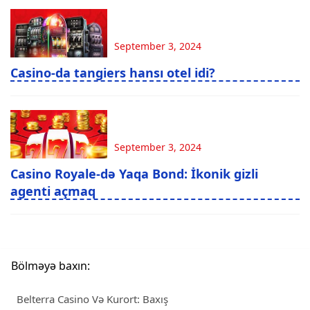
September 3, 2024
Casino-da tangiers hansı otel idi?
September 3, 2024
Casino Royale-də Yaqa Bond: İkonik gizli
agenti açmaq
Bölməyə baxın:
Belterra Casino Və Kurort: Baxış