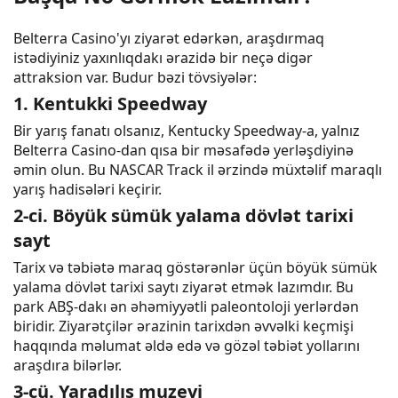
Belterra Casino'yı ziyarət edərkən, araşdırmaq
istədiyiniz yaxınlıqdakı ərazidə bir neçə digər
attraksion var. Budur bəzi tövsiyələr:
1. Kentukki Speedway
Bir yarış fanatı olsanız, Kentucky Speedway-a, yalnız
Belterra Casino-dan qısa bir məsafədə yerləşdiyinə
əmin olun. Bu NASCAR Track il ərzində müxtəlif maraqlı
yarış hadisələri keçirir.
2-ci. Böyük sümük yalama dövlət tarixi
sayt
Tarix və təbiətə maraq göstərənlər üçün böyük sümük
yalama dövlət tarixi saytı ziyarət etmək lazımdır. Bu
park ABŞ-dakı ən əhəmiyyətli paleontoloji yerlərdən
biridir. Ziyarətçilər ərazinin tarixdən əvvəlki keçmişi
haqqında məlumat əldə edə və gözəl təbiət yollarını
araşdıra bilərlər.
3-cü. Yaradılış muzeyi