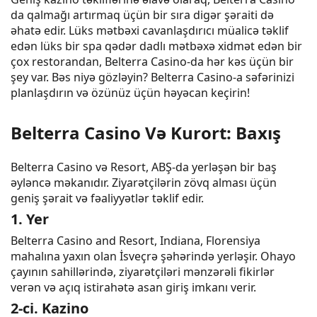
da qalmağı artırmaq üçün bir sıra digər şəraiti də
əhatə edir. Lüks mətbəxi cavanlaşdırıcı müalicə təklif
edən lüks bir spa qədər dadlı mətbəxə xidmət edən bir
çox restorandan, Belterra Casino-da hər kəs üçün bir
şey var. Bəs niyə gözləyin? Belterra Casino-a səfərinizi
planlaşdırın və özünüz üçün həyəcan keçirin!
Belterra Casino Və Kurort: Baxış
Belterra Casino və Resort, ABŞ-da yerləşən bir baş
əyləncə məkanıdır. Ziyarətçilərin zövq alması üçün
geniş şərait və fəaliyyətlər təklif edir.
1. Yer
Belterra Casino and Resort, Indiana, Florensiya
mahalına yaxın olan İsveçrə şəhərində yerləşir. Ohayo
çayının sahillərində, ziyarətçiləri mənzərəli fikirlər
verən və açıq istirahətə asan giriş imkanı verir.
2-ci. Kazino