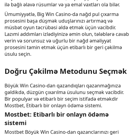
ilə bağlı əlavə rüsumlar və ya emal vaxtları ola bilər.
Ümumiyyətlə, Big Win Casino-da nağd pul çıxarma
prosesini başa düşmək uduşlarınızı artırmaq və
müsbət oyun təcrübəsi əldə etmək üçün vacibdir.
Lazımi addımları izlədiyinizə əmin olun, tələblərə cavab
verin və sorunsuz və uğurlu bir nağd əməliyyat
prosesini təmin etmək üçün etibarlı bir geri çəkilmə
üsulu seçin.
Doğru Çəkilmə Metodunu Seçmək
Böyük Win Casino-dan qazandıqları qazanmağınıza
gəldikdə, düzgün çıxarılma üsulunu seçmək vacibdir.
Bir populyar və etibarlı bir seçim istifadə etməkdir
Mostbet, Etibarlı bir onlayn ödəmə sistemi.
Mostbet: Etibarlı bir onlayn ödəmə
sistemi
Mostbet Böyük Win Casino-dan qazanclarınızı geri