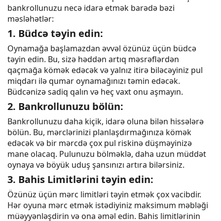
bankrollunuzu necə idarə etmək barədə bəzi
məsləhətlər:
1. Büdcə təyin edin:
Oynamağa başlamazdan əvvəl özünüz üçün büdcə
təyin edin. Bu, sizə həddən artıq məsrəflərdən
qaçmağa kömək edəcək və yalnız itirə biləcəyiniz pul
miqdarı ilə qumar oynamağınızı təmin edəcək.
Büdcənizə sadiq qalın və heç vaxt onu aşmayın.
2. Bankrollunuzu bölün:
Bankrollunuzu daha kiçik, idarə oluna bilən hissələrə
bölün. Bu, mərclərinizi planlaşdırmağınıza kömək
edəcək və bir mərcdə çox pul riskinə düşməyinizə
mane olacaq. Pulunuzu bölməklə, daha uzun müddət
oynaya və böyük uduş şansınızı artıra bilərsiniz.
3. Bahis Limitlərini təyin edin:
Özünüz üçün mərc limitləri təyin etmək çox vacibdir.
Hər oyuna mərc etmək istədiyiniz maksimum məbləği
müəyyənləşdirin və ona əməl edin. Bahis limitlərinin