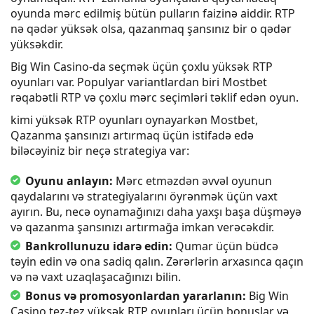
oyunda mərc edilmiş bütün pulların faizinə aiddir. RTP
nə qədər yüksək olsa, qazanmaq şansınız bir o qədər
yüksəkdir.
Big Win Casino-da seçmək üçün çoxlu yüksək RTP
oyunları var. Populyar variantlardan biri Mostbet
rəqabətli RTP və çoxlu mərc seçimləri təklif edən oyun.
kimi yüksək RTP oyunları oynayarkən Mostbet,
Qazanma şansınızı artırmaq üçün istifadə edə
biləcəyiniz bir neçə strategiya var:
Oyunu anlayın:
Mərc etməzdən əvvəl oyunun
qaydalarını və strategiyalarını öyrənmək üçün vaxt
ayırın. Bu, necə oynamağınızı daha yaxşı başa düşməyə
və qazanma şansınızı artırmağa imkan verəcəkdir.
Bankrollunuzu idarə edin:
Qumar üçün büdcə
təyin edin və ona sadiq qalın. Zərərlərin arxasınca qaçın
və nə vaxt uzaqlaşacağınızı bilin.
Bonus və promosyonlardan yararlanın:
Big Win
Casino tez-tez yüksək RTP oyunları üçün bonuslar və