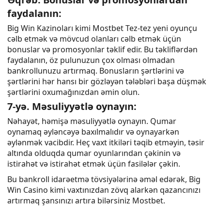
faydalanın:
Big Win Kazinoları kimi Mostbet Tez-tez yeni oyunçu
cəlb etmək və mövcud olanları cəlb etmək üçün
bonuslar və promosyonlar təklif edir. Bu təkliflərdən
faydalanın, öz pulunuzun çox olması olmadan
bankrollunuzu artırmaq. Bonusların şərtlərini və
şərtlərini hər hansı bir gözləyən tələbləri başa düşmək
şərtlərini oxumağınızdan əmin olun.
7-yə. Məsuliyyətlə oynayın:
Nəhayət, həmişə məsuliyyətlə oynayın. Qumar
oynamaq əyləncəyə baxılmalıdır və oynayarkən
əylənmək vacibdir. Heç vaxt itkiləri təqib etməyin, təsir
altında olduqda qumar oyunlarından çəkinin və
istirahət və istirahət etmək üçün fasilələr çəkin.
Bu bankroll idarəetmə tövsiyələrinə əməl edərək, Big
Win Casino kimi vaxtınızdan zövq alarkən qazancınızı
artırmaq şansınızı artıra bilərsiniz Mostbet.