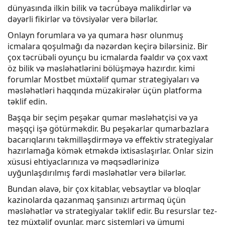
dünyasında ilkin bilik və təcrübəyə malikdirlər və
dəyərli fikirlər və tövsiyələr verə bilərlər.
Onlayn forumlara və ya qumara həsr olunmuş
icmalara qoşulmağı da nəzərdən keçirə bilərsiniz. Bir
çox təcrübəli oyunçu bu icmalarda fəaldır və çox vaxt
öz bilik və məsləhətlərini bölüşməyə hazırdır. kimi
forumlar Mostbet müxtəlif qumar strategiyaları və
məsləhətləri haqqında müzakirələr üçün platforma
təklif edin.
Başqa bir seçim peşəkar qumar məsləhətçisi və ya
məşqçi işə götürməkdir. Bu peşəkarlar qumarbazlara
bacarıqlarını təkmilləşdirməyə və effektiv strategiyalar
hazırlamağa kömək etməkdə ixtisaslaşırlar. Onlar sizin
xüsusi ehtiyaclarınıza və məqsədlərinizə
uyğunlaşdırılmış fərdi məsləhətlər verə bilərlər.
Bundan əlavə, bir çox kitablar, vebsaytlar və bloqlar
kazinolarda qazanmaq şansınızı artırmaq üçün
məsləhətlər və strategiyalar təklif edir. Bu resurslar tez-
tez müxtəlif oyunlar, mərc sistemləri və ümumi