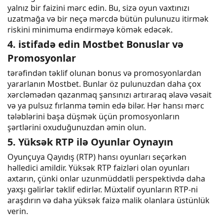
yalnız bir faizini mərc edin. Bu, sizə oyun vaxtınızı
uzatmağa və bir neçə mərcdə bütün pulunuzu itirmək
riskini minimuma endirməyə kömək edəcək.
4. istifadə edin Mostbet Bonuslar və
Promosyonlar
tərəfindən təklif olunan bonus və promosyonlardan
yararlanın Mostbet. Bunlar öz pulunuzdan daha çox
xərcləmədən qazanmaq şansınızı artıraraq əlavə vəsait
və ya pulsuz fırlanma təmin edə bilər. Hər hansı mərc
tələblərini başa düşmək üçün promosyonların
şərtlərini oxuduğunuzdan əmin olun.
5. Yüksək RTP ilə Oyunlar Oynayın
Oyunçuya Qayıdış (RTP) hansı oyunları seçərkən
həlledici amildir. Yüksək RTP faizləri olan oyunları
axtarın, çünki onlar uzunmüddətli perspektivdə daha
yaxşı gəlirlər təklif edirlər. Müxtəlif oyunların RTP-ni
araşdırın və daha yüksək faizə malik olanlara üstünlük
verin.