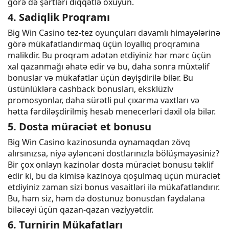
görə də şərtləri diqqətlə oxuyun.
4. Sadiqlik Proqramı
Big Win Casino tez-tez oyunçuları davamlı himayələrinə
görə mükafatlandırmaq üçün loyallıq proqramına
malikdir. Bu proqram adətən etdiyiniz hər mərc üçün
xal qazanmağı əhatə edir və bu, daha sonra müxtəlif
bonuslar və mükafatlar üçün dəyişdirilə bilər. Bu
üstünlüklərə cashback bonusları, eksklüziv
promosyonlar, daha sürətli pul çıxarma vaxtları və
hətta fərdiləşdirilmiş hesab menecerləri daxil ola bilər.
5. Dosta müraciət et bonusu
Big Win Casino kazinosunda oynamaqdan zövq
alırsınızsa, niyə əyləncəni dostlarınızla bölüşməyəsiniz?
Bir çox onlayn kazinolar dosta müraciət bonusu təklif
edir ki, bu da kimisə kazinoya qoşulmaq üçün müraciət
etdiyiniz zaman sizi bonus vəsaitləri ilə mükafatlandırır.
Bu, həm siz, həm də dostunuz bonusdan faydalana
biləcəyi üçün qazan-qazan vəziyyətdir.
6. Turnirin Mükafatları