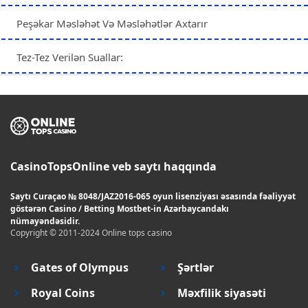
Peşəkar Məsləhət Və Məsləhətlər Axtarır
Tez-Tez Verilən Suallar:
CasinoTopsOnline veb saytı haqqında
Saytı Curaçao № 8048/JAZ2016-065 oyun lisenziyası əsasında fəaliyyət
göstərən Casino / Betting Mostbet-in Azərbaycandakı
nümayəndəsidir.
Copyright © 2011-2024 Online tops casino
Gates of Olympus
Şərtlər
Royal Coins
Məxfilik siyasəti