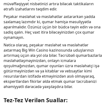
müvəffəqiyyət nisbətinizi artıra biləcək taktikaların
ətraflı izahatlarını təqdim edir.
Peşəkar məsləhət və məsləhətlər axtararkən yadda
saxlamaq lazımdır ki, qumar həmişə məsuliyyətlə
aparılmalıdır. Özünüz üçün bir büdcə təyin edin və ona
sadiq qalın. Heç vaxt itirə biləcəyinizdən çox qumar
oynamayın.
Nəticə olaraq, peşəkar məsləhət və məsləhətlər
axtarmaq Big Win Casino kazinosunda uduşlarınızı
artırmaq üçün əla yol ola bilər. Təcrübəli qumarbazlarla
məsləhətləşməyinizdən, onlayn icmalara
qoşulmağınızdan, qumar oyunları üzrə məsləhətçi işə
götürməyinizdən və ya kitablar və vebsaytlar kimi
resurslardan istifadə etməyinizdən asılı olmayaraq,
ekspertlərdən fikirlər əldə etmək qumar təcrübənizi
əhəmiyyətli dərəcədə yaxşılaşdıra bilər.
Tez-Tez Verilən Suallar: