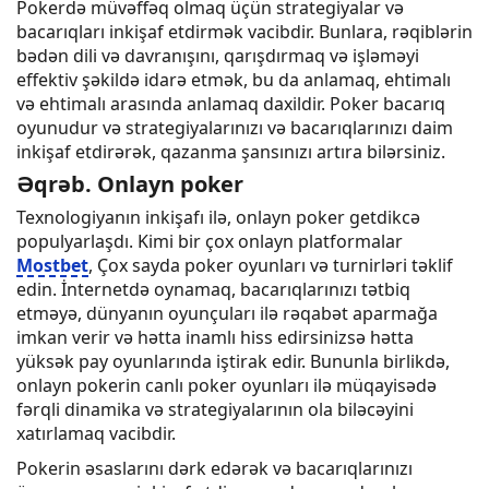
Pokerdə müvəffəq olmaq üçün strategiyalar və
bacarıqları inkişaf etdirmək vacibdir. Bunlara, rəqiblərin
bədən dili və davranışını, qarışdırmaq və işləməyi
effektiv şəkildə idarə etmək, bu da anlamaq, ehtimalı
və ehtimalı arasında anlamaq daxildir. Poker bacarıq
oyunudur və strategiyalarınızı və bacarıqlarınızı daim
inkişaf etdirərək, qazanma şansınızı artıra bilərsiniz.
Əqrəb. Onlayn poker
Texnologiyanın inkişafı ilə, onlayn poker getdikcə
populyarlaşdı. Kimi bir çox onlayn platformalar
Mostbet
, Çox sayda poker oyunları və turnirləri təklif
edin. İnternetdə oynamaq, bacarıqlarınızı tətbiq
etməyə, dünyanın oyunçuları ilə rəqabət aparmağa
imkan verir və hətta inamlı hiss edirsinizsə hətta
yüksək pay oyunlarında iştirak edir. Bununla birlikdə,
onlayn pokerin canlı poker oyunları ilə müqayisədə
fərqli dinamika və strategiyalarının ola biləcəyini
xatırlamaq vacibdir.
Pokerin əsaslarını dərk edərək və bacarıqlarınızı