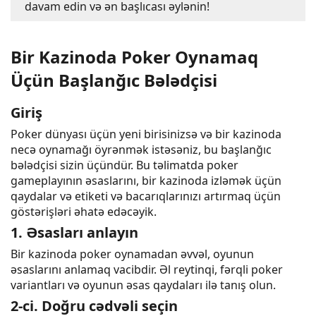
davam edin və ən başlıcası əylənin!
Bir Kazinoda Poker Oynamaq
Üçün Başlanğıc Bələdçisi
Giriş
Poker dünyası üçün yeni birisinizsə və bir kazinoda
necə oynamağı öyrənmək istəsəniz, bu başlanğıc
bələdçisi sizin üçündür. Bu təlimatda poker
gameplayının əsaslarını, bir kazinoda izləmək üçün
qaydalar və etiketi və bacarıqlarınızı artırmaq üçün
göstərişləri əhatə edəcəyik.
1. Əsasları anlayın
Bir kazinoda poker oynamadan əvvəl, oyunun
əsaslarını anlamaq vacibdir. Əl reytinqi, fərqli poker
variantları və oyunun əsas qaydaları ilə tanış olun.
2-ci. Doğru cədvəli seçin