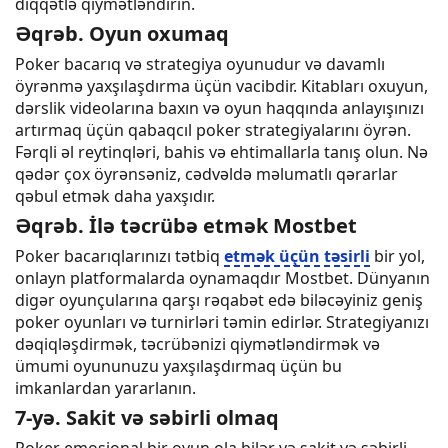
diqqətlə qiymətləndirin.
Əqrəb. Oyun oxumaq
Poker bacarıq və strategiya oyunudur və davamlı
öyrənmə yaxşılaşdırma üçün vacibdir. Kitabları oxuyun,
dərslik videolarına baxın və oyun haqqında anlayışınızı
artırmaq üçün qabaqcıl poker strategiyalarını öyrən.
Fərqli əl reytinqləri, bahis və ehtimallarla tanış olun. Nə
qədər çox öyrənsəniz, cədvəldə məlumatlı qərarlar
qəbul etmək daha yaxşıdır.
Əqrəb. İlə təcrübə etmək Mostbet
Poker bacarıqlarınızı tətbiq
etmək üçün təsirli
bir yol,
onlayn platformalarda oynamaqdır Mostbet. Dünyanın
digər oyunçularına qarşı rəqabət edə biləcəyiniz geniş
poker oyunları və turnirləri təmin edirlər. Strategiyanızı
dəqiqləşdirmək, təcrübənizi qiymətləndirmək və
ümumi oyununuzu yaxşılaşdırmaq üçün bu
imkanlardan yararlanın.
7-yə. Sakit və səbirli olmaq