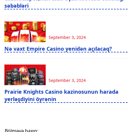
səbəbləri
September 3, 2024
Nə vaxt Empire Casino yenidən açılacaq?
September 3, 2024
Prairie Knights Casino kazinosunun harada
yerləşdiyini öyrənin
Bölməyə baxın: