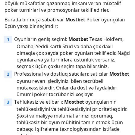
böyük mükafatlar qazanmaq imkanı verən müxtəlif
poker turnirləri və promosyonlar təklif edirlər.
Burada bir neçə səbəb var
Mostbet
Poker oyunçuları
üçün yaxşı bir seçimdir:
Oyunların geniş seçimi:
Mostbet
Texas Hold'em,
Omaha, Yeddi kartlı Stud və daha çox daxil
olmaqla çox sayda poker oyunları təklif edir. Nağd
oyunlara və ya turnirlərə üstünlük versəniz,
seçmək üçün çoxlu seçim tapa bilərsiniz.
Professional və dostluq satıcıları: satıcılar
Mostbet
oyunu rəvan işlədiyinizi bilən təcrübəli
mütəxəssislərdir. Onlar da dost və faydalıdır,
ümumi poker təcrübənizi xoşlayır.
Təhlükəsiz və etibarlı:
Mostbet
oyunçularının
təhlükəsizliyini və təhlükəsizliyini prioritetləşdirir.
Şəxsi və maliyyə məlumatlarınızı qorumaq,
təhlükəsiz bir oyun mühitini təmin etmək üçün
qabaqcıl şifrələmə texnologiyasından istifadə