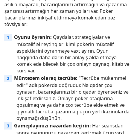
asılı olmayaraq, bacarıqlarınızı artırmağın və qazanma
şansınızı artırmağın hər zaman yolları var. Poker
bacarıqlarınızı inkişaf etdirməyə kömək edən bəzi
tövsiyələr:
Oyunu öyrənin:
Qaydalar, strategiyalar və
müxtəlif əl reytinqləri kimi pokerin müxtəlif
aspektlərini öyrənməyə vaxt ayırın. Oyun
haqqında daha dərin bir anlayış əldə etməyə
kömək edə biləcək bir çox onlayn qaynaq, kitab və
kurs var.
Müntəzəm olaraq təcrübə:
"Təcrübə mükəmməl
edir" adlı pokerdə doğrudur. Nə qədər çox
oynasan, bacarıqlarınızı bir o qədər öyrənsəniz və
inkişaf etdirsəniz. Onlayn poker otaqlarına
qoşulmaq və ya daha çox təcrübə əldə etmək və
qiymətli təcrübə qazanmaq üçün yerli kazinolarda
oynamağı düşünün.
Gameplayınızı nəzərdən keçirin:
Hər seansdan
sonra oyununuzu nəzərdən keçirmək üçün vaxt