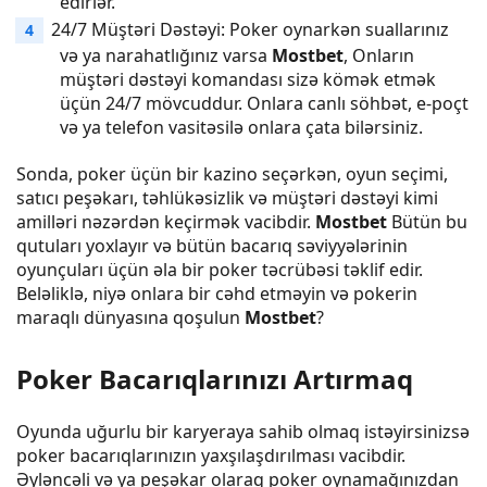
edirlər.
24/7 Müştəri Dəstəyi: Poker oynarkən suallarınız
və ya narahatlığınız varsa
Mostbet
, Onların
müştəri dəstəyi komandası sizə kömək etmək
üçün 24/7 mövcuddur. Onlara canlı söhbət, e-poçt
və ya telefon vasitəsilə onlara çata bilərsiniz.
Sonda, poker üçün bir kazino seçərkən, oyun seçimi,
satıcı peşəkarı, təhlükəsizlik və müştəri dəstəyi kimi
amilləri nəzərdən keçirmək vacibdir.
Mostbet
Bütün bu
qutuları yoxlayır və bütün bacarıq səviyyələrinin
oyunçuları üçün əla bir poker təcrübəsi təklif edir.
Beləliklə, niyə onlara bir cəhd etməyin və pokerin
maraqlı dünyasına qoşulun
Mostbet
?
Poker Bacarıqlarınızı Artırmaq
Oyunda uğurlu bir karyeraya sahib olmaq istəyirsinizsə
poker bacarıqlarınızın yaxşılaşdırılması vacibdir.
Əyləncəli və ya peşəkar olaraq poker oynamağınızdan