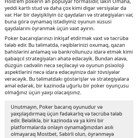
Hold'em pokerin ən populyar formasıdır, lakin Omaha,
yeddi kartlı stud və daha çox kimi digər versiyalar da
var. Hər bir dəyişikliyin öz qaydaları və strategiyaları var,
buna görə oynamaq istədiyiniz oyunun xüsusi
qaydalarını öyrənmək üçün vaxt ayırın.
Poker bacarıqlarınızı inkişaf etdirmək vaxt və təcrübə
tələb edir. Bu təlimatda, rəqiblərinizi oxumaq, qazan
bahislərini anlamaq və bankrollunuzu idarə etmək kimi
qabaqcıl strategiyaları əhatə edəcəyik. Bundan əlavə,
düzgün cədvəlin necə seçiləcəyi və oyunun psixoloji
aspektlərini necə idarə edəcəyinizə dair tövsiyələr
verəcəyik. Bu təlimatdakı göstərişlər və strategiyalara
əməl edərək, bir kazinoda uğurlu bir poker oyunçusu
olmağınız üçün yaxşı olacaqsınız.
Unutmayın, Poker bacarıq oyunudur və
yaxşılaşdırmaq üçün fədakarlıq və təcrübə tələb
edir. Beləliklə, bir kazinoda və ya kimi bir
platformalarda onlayn oynamağınızdan asılı
olmayaraq Mostbet, Səbirli olun, öyrənməyə