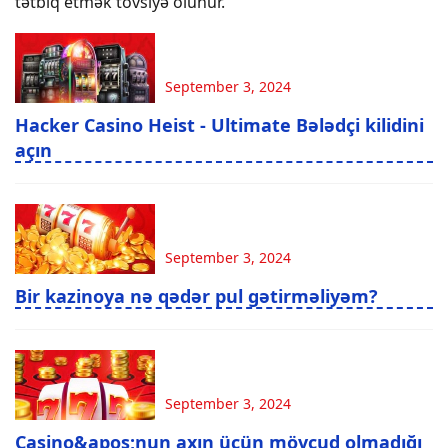
tətbiq etmək tövsiyə olunur.
September 3, 2024
Hacker Casino Heist - Ultimate Bələdçi kilidini
açın
September 3, 2024
Bir kazinoya nə qədər pul gətirməliyəm?
September 3, 2024
Casino&apos;nun axın üçün mövcud olmadığı