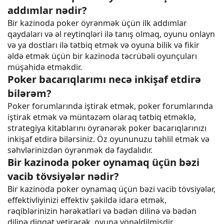
addımlar nədir?
Bir kazinoda poker öyrənmək üçün ilk addımlar
qaydaları və əl reytinqləri ilə tanış olmaq, oyunu onlayn
və ya dostları ilə tətbiq etmək və oyuna bilik və fikir
əldə etmək üçün bir kazinoda təcrübəli oyunçuları
müşahidə etməkdir.
Poker bacarıqlarımı necə inkişaf etdirə
bilərəm?
Poker forumlarında iştirak etmək, poker forumlarında
iştirak etmək və müntəzəm olaraq tətbiq etməklə,
strategiya kitablarını öyrənərək poker bacarıqlarınızı
inkişaf etdirə bilərsiniz. Öz oyununuzu təhlil etmək və
səhvlərinizdən öyrənmək də faydalıdır.
Bir kazinoda poker oynamaq üçün bəzi
vacib tövsiyələr nədir?
Bir kazinoda poker oynamaq üçün bəzi vacib tövsiyələr,
effektivliyinizi effektiv şəkildə idarə etmək,
rəqiblərinizin hərəkətləri və bədən dilinə və bədən
dilinə diqqət yetirərək, oyuna yönəldilmişdir.