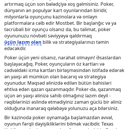
artırmaq üçün son bələdçiyə xoş gəlmisiniz. Poker,
dünyanın ən populyar kart oyunlarından biridir,
milyonlarla oyunçunu kazinolara və onlayn
platformalara cəlb edir Mostbet. Bir başlanğıc və ya
təcrübəli bir oyunçu olsanız da, bu təlimat, poker
oyununuzu növbəti səviyyəyə qaldırmaq
üçün lazım olan
bilik və strategiyalarınızı təmin
edəcəkdir.
Poker üçün yeni olsanız, narahat olmayın! Əsaslardan
başlayacağıq. Poker, oyunçuların öz kartları və
cədvəldəki icma kartları birləşməsindən istifadə edərək
ən yaxşı əli mümkün olan bacarıq və strategiya
oyunudur. Məqsəd əlinizdə edilən bütün bahisləri
ehtiva edən qazan qazanmaqdır. Poker-də, qazanmaq
üçün ən yaxşı əlinizə sahib olmağınız lazım deyil -
rəqiblərinizi əslində etmədiyiniz zaman güclü bir əliniz
olduğuna inanaraq qələbəyə yolunuzu aça bilərsiniz.
Bir kazinoda poker oynamağa başlamazdan əvvəl,
oyunun fərqli dəyişikliklərini bilmək vacibdir. Texas