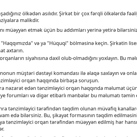
dığınız ölkədən asılıdır. Şirkət bir çox fərqli ölkələrdə fəal
ziyalara malikdir.
nı müəyyən etmək üçün bu addımları yerinə yetirə bilərsiniz
ə "Haqqımızda" və ya "Hüquqi" bölməsinə keçin. Şirkətin lise
t axtarın.
 orqanların siyahısına daxil olub-olmadığını yoxlayın. Bu mə
inonun müştəri dəstəyi komandası ilə əlaqə saxlayın və onl
nzimləyici orqan haqqında birbaşa soruşun.
lara nəzarət edən tənzimləyici orqan haqqında məlumat üçü
aye forumları və digər etibarlı mənbələr bu məlumatı təmin e
ra tənzimləyici tərəfindən təqdim olunan müvafiq kanalla
vam edə bilərsiniz. Bu, şikayət formasının təqdim edilməsini
ə ya tənzimləyici orqan tərəfindən müəyyən edilmiş hər hansı
r.