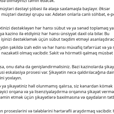
edə bilməyinizi təmin edəcək.
üştəri dəstəyi şöbəsi ilə əlaqə saxlamaqla başlayır. Əksər
 müştəri dəstəyi qrupu var. Adətən onlarla canlı söhbət, e-p
tinizi dəstəkləyən hər hansı sübut və ya sənəd toplamaq yax
a kazino ilə etdiyiniz hər hansı ünsiyyət daxil ola bilər. Bu
ə işinizi dəstəkləmək üçün sübut təqdim etməyi asanlaşdıra
 aydın şəkildə izah edin və hər hansı müvafiq təfərrüat və ya
 nəzakətli olmaq vacibdir. Sakit və hörmətli qalmaq müsbət 
zsa, onu daha da genişləndirməlisiniz. Bəzi kazinolarda şikay
 eskalasiya prosesi var. Şikayətin necə qaldırılacağına dai
ni yoxlayın.
ə ya şikayətiniz həll olunmamış qalırsa, siz kənardan kömək 
ləyici orqana və ya lisenziyalaşdırma orqanına şikayət vermə
ni təmin etmək üçün şikayətlərə baxılmasına və qaydaların tət
 proseslərini və tələblərini hərtərəfli araşdırmaq vacibdir. 