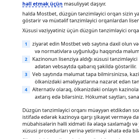
həll etmək üçün
məsuliyyət daşıyır.
halda Mostbet, düzgün tənzimləyici orqan sizin yaşa
göstərir və müxtəlif tənzimləyici orqanlardan lisen
Xüsusi vəziyyətiniz üçün düzgün tənzimləyici orqa
ziyarət edin Mostbet veb saytına daxil olun v
və normativlərə uyğunluğu haqqında məluma
Kazinonun lisenziya aldığı xüsusi tənzimləyici
adətən vebsaytda qabarıq şəkildə göstərilir.
Veb saytında məlumat tapa bilmirsinizsə, kaz
ölkənizdəki əməliyyatlarına nəzarət edən tə
Alternativ olaraq, ölkənizdəki onlayn kazino
axtarış edə bilərsiniz. Hökumət saytları, sən
Düzgün tənzimləyici orqanı müəyyən etdikdən son
istifadə edərək kazinoya qarşı şikayət verməyə da
mübahisələrin həlli xidməti ilə əlaqə saxlamağı v
xüsusi prosedurları yerinə yetirməyi əhatə edə bilə