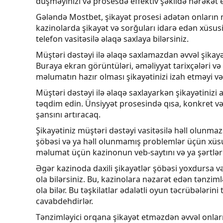
düşməyinizi və prosesdə effektiv şəkildə hərəkət 
Gələndə Mostbet, şikayət prosesi adətən onların m
kazinolarda şikayət və sorğuları idarə edən xüsusi
telefon vasitəsilə əlaqə saxlaya bilərsiniz.
Müştəri dəstəyi ilə əlaqə saxlamazdan əvvəl şikayə
Buraya ekran görüntüləri, əməliyyat tarixçələri və y
məlumatın hazır olması şikayətinizi izah etməyi v
Müştəri dəstəyi ilə əlaqə saxlayarkən şikayətinizi
təqdim edin. Ünsiyyət prosesində qısa, konkret və
şansını artıracaq.
Şikayətiniz müştəri dəstəyi vasitəsilə həll olunma
şöbəsi və ya həll olunmamış problemlər üçün xüsusi
məlumat üçün kazinonun veb-saytını və ya şərtləri
Əgər kazinoda daxili şikayətlər şöbəsi yoxdursa v
ola bilərsiniz. Bu, kazinolara nəzarət edən tənzim
ola bilər. Bu təşkilatlar ədalətli oyun təcrübələri
cavabdehdirlər.
Tənzimləyici orqana şikayət etməzdən əvvəl onların