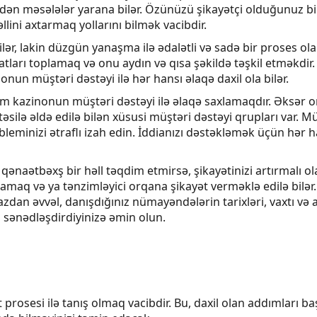
edən məsələlər yarana bilər. Özünüzü şikayətçi olduğunuz bi
lini axtarmaq yollarını bilmək vacibdir.
lər, lakin düzgün yanaşma ilə ədalətli və sadə bir proses ola b
arı toplamaq və onu aydın və qısa şəkildə təşkil etməkdir.
onun müştəri dəstəyi ilə hər hansı əlaqə daxil ola bilər.
m kazinonun müştəri dəstəyi ilə əlaqə saxlamaqdır. Əksər o
təsilə əldə edilə bilən xüsusi müştəri dəstəyi qrupları var. M
leminizi ətraflı izah edin. İddianızı dəstəkləmək üçün hər h
 qənaətbəxş bir həll təqdim etmirsə, şikayətinizi artırmalı ol
xlamaq və ya tənzimləyici orqana şikayət verməklə edilə bilər.
zdan əvvəl, danışdığınız nümayəndələrin tarixləri, vaxtı və a
i sənədləşdirdiyinizə əmin olun.
prosesi ilə tanış olmaq vacibdir. Bu, daxil olan addımları ba