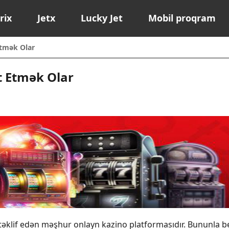
rix
Jetx
Lucky Jet
Mobil proqram
Etmək Olar
t Etmək Olar
təklif edən məşhur onlayn kazino platformasıdır. Bununla be