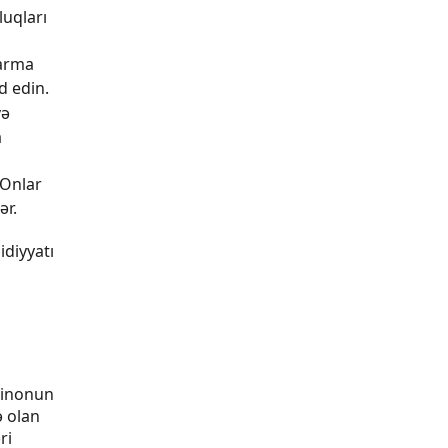
luqları
xarma
d edin.
və
a
 Onlar
ər.
idiyyatı
zinonun
ə olan
ri