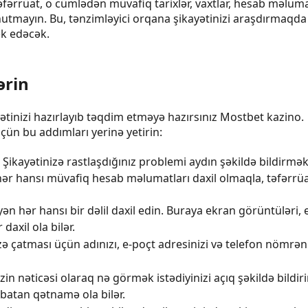
ərrüat, o cümlədən müvafiq tarixlər, vaxtlar, hesab məluma
nutmayın. Bu, tənzimləyici orqana şikayətinizi araşdırmaqda
k edəcək.
ərin
tinizi hazırlayıb təqdim etməyə hazırsınız Mostbet kazino.
çün bu addımları yerinə yetirin:
Şikayətinizə rastlaşdığınız problemi aydın şəkildə bildirmək
 hər hansı müvafiq hesab məlumatları daxil olmaqla, təfərrüa
ən hər hansı bir dəlil daxil edin. Buraya ekran görüntüləri, e
axil ola bilər.
ə çatması üçün adınızı, e-poçt adresinizi və telefon nömrən
zin nəticəsi olaraq nə görmək istədiyinizi açıq şəkildə bildir
abatan qətnamə ola bilər.