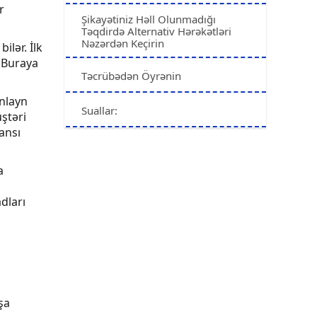
r
Şikayətiniz Həll Olunmadığı
Təqdirdə Alternativ Hərəkətləri
Nəzərdən Keçirin
ilər. İlk
 Buraya
Təcrübədən Öyrənin
nlayn
Suallar:
üştəri
ansı
a
dları
şa