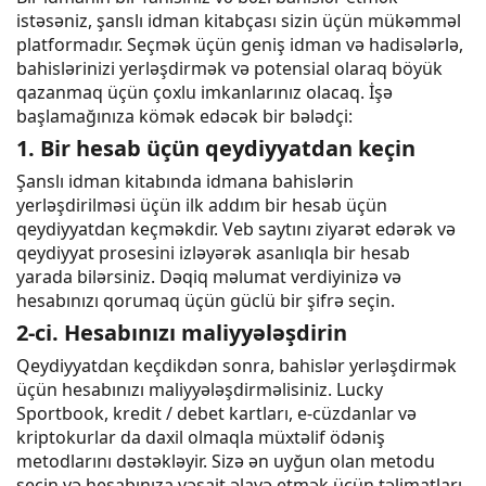
istəsəniz, şanslı idman kitabçası sizin üçün mükəmməl
platformadır. Seçmək üçün geniş idman və hadisələrlə,
bahislərinizi yerləşdirmək və potensial olaraq böyük
qazanmaq üçün çoxlu imkanlarınız olacaq. İşə
başlamağınıza kömək edəcək bir bələdçi:
1. Bir hesab üçün qeydiyyatdan keçin
Şanslı idman kitabında idmana bahislərin
yerləşdirilməsi üçün ilk addım bir hesab üçün
qeydiyyatdan keçməkdir. Veb saytını ziyarət edərək və
qeydiyyat prosesini izləyərək asanlıqla bir hesab
yarada bilərsiniz. Dəqiq məlumat verdiyinizə və
hesabınızı qorumaq üçün güclü bir şifrə seçin.
2-ci. Hesabınızı maliyyələşdirin
Qeydiyyatdan keçdikdən sonra, bahislər yerləşdirmək
üçün hesabınızı maliyyələşdirməlisiniz. Lucky
Sportbook, kredit / debet kartları, e-cüzdanlar və
kriptokurlar da daxil olmaqla müxtəlif ödəniş
metodlarını dəstəkləyir. Sizə ən uyğun olan metodu
seçin və hesabınıza vəsait əlavə etmək üçün təlimatları