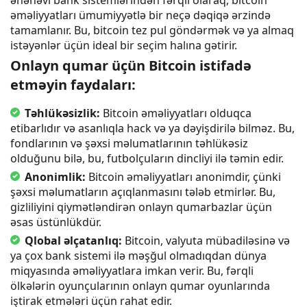
ənənəvi bank sistemlərindən fərqli olaraq, bitcoin
əməliyyatları ümumiyyətlə bir neçə dəqiqə ərzində
tamamlanır. Bu, bitcoin tez pul göndərmək və ya almaq
istəyənlər üçün ideal bir seçim halına gətirir.
Onlayn qumar üçün Bitcoin istifadə
etməyin faydaları:
Təhlükəsizlik:
Bitcoin əməliyyatları olduqca
etibarlıdır və asanlıqla hack və ya dəyişdirilə bilməz. Bu,
fondlarının və şəxsi məlumatlarının təhlükəsiz
olduğunu bilə, bu, futbolçuların dincliyi ilə təmin edir.
Anonimlik:
Bitcoin əməliyyatları anonimdir, çünki
şəxsi məlumatların açıqlanmasını tələb etmirlər. Bu,
gizliliyini qiymətləndirən onlayn qumarbazlar üçün
əsas üstünlükdür.
Qlobal əlçatanlıq:
Bitcoin, valyuta mübadiləsinə və
ya çox bank sistemi ilə məşğul olmadıqdan dünya
miqyasında əməliyyatlara imkan verir. Bu, fərqli
ölkələrin oyunçularının onlayn qumar oyunlarında
iştirak etmələri üçün rahat edir.