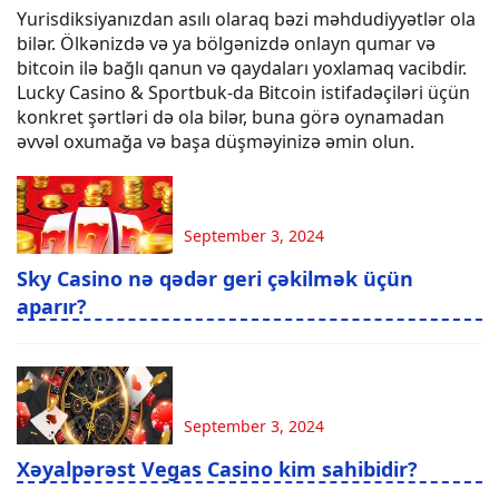
Yurisdiksiyanızdan asılı olaraq bəzi məhdudiyyətlər ola
bilər. Ölkənizdə və ya bölgənizdə onlayn qumar və
bitcoin ilə bağlı qanun və qaydaları yoxlamaq vacibdir.
Lucky Casino & Sportbuk-da Bitcoin istifadəçiləri üçün
konkret şərtləri də ola bilər, buna görə oynamadan
əvvəl oxumağa və başa düşməyinizə əmin olun.
September 3, 2024
Sky Casino nə qədər geri çəkilmək üçün
aparır?
September 3, 2024
Xəyalpərəst Vegas Casino kim sahibidir?