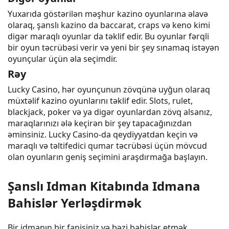
Yuxarıda göstərilən məşhur kazino oyunlarına əlavə
olaraq, şanslı kazino da baccarat, craps və keno kimi
digər maraqlı oyunlar da təklif edir. Bu oyunlar fərqli
bir oyun təcrübəsi verir və yeni bir şey sınamaq istəyən
oyunçular üçün əla seçimdir.
Rəy
Lucky Casino, hər oyunçunun zövqünə uyğun olaraq
müxtəlif kazino oyunlarını təklif edir. Slots, rulet,
blackjack, poker və ya digər oyunlardan zövq alsanız,
maraqlarınızı ələ keçirən bir şey tapacağınızdan
əminsiniz. Lucky Casino-da qeydiyyatdan keçin və
maraqlı və təltifedici qumar təcrübəsi üçün mövcud
olan oyunların geniş seçimini araşdırmağa başlayın.
Şanslı Idman Kitabında Idmana
Bahislər Yerləşdirmək
Bir idmanın bir fanisiniz və bəzi bahislər etmək