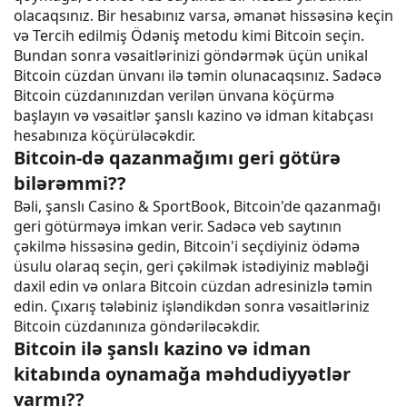
olacaqsınız. Bir hesabınız varsa, əmanət hissəsinə keçin
və Tercih edilmiş Ödəniş metodu kimi Bitcoin seçin.
Bundan sonra vəsaitlərinizi göndərmək üçün unikal
Bitcoin cüzdan ünvanı ilə təmin olunacaqsınız. Sadəcə
Bitcoin cüzdanınızdan verilən ünvana köçürmə
başlayın və vəsaitlər şanslı kazino və idman kitabçası
hesabınıza köçürüləcəkdir.
Bitcoin-də qazanmağımı geri götürə
bilərəmmi??
Bəli, şanslı Casino & SportBook, Bitcoin'de qazanmağı
geri götürməyə imkan verir. Sadəcə veb saytının
çəkilmə hissəsinə gedin, Bitcoin'i seçdiyiniz ödəmə
üsulu olaraq seçin, geri çəkilmək istədiyiniz məbləği
daxil edin və onlara Bitcoin cüzdan adresinizlə təmin
edin. Çıxarış tələbiniz işləndikdən sonra vəsaitləriniz
Bitcoin cüzdanınıza göndəriləcəkdir.
Bitcoin ilə şanslı kazino və idman
kitabında oynamağa məhdudiyyətlər
varmı??