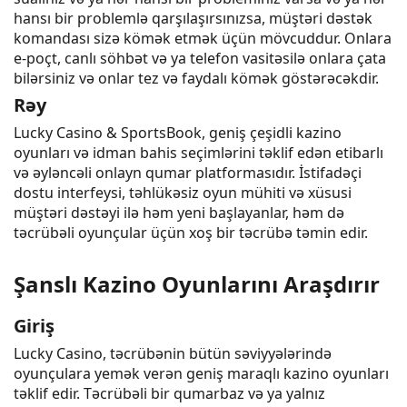
hansı bir problemlə qarşılaşırsınızsa, müştəri dəstək
komandası sizə kömək etmək üçün mövcuddur. Onlara
e-poçt, canlı söhbət və ya telefon vasitəsilə onlara çata
bilərsiniz və onlar tez və faydalı kömək göstərəcəkdir.
Rəy
Lucky Casino & SportsBook, geniş çeşidli kazino
oyunları və idman bahis seçimlərini təklif edən etibarlı
və əyləncəli onlayn qumar platformasıdır. İstifadəçi
dostu interfeysi, təhlükəsiz oyun mühiti və xüsusi
müştəri dəstəyi ilə həm yeni başlayanlar, həm də
təcrübəli oyunçular üçün xoş bir təcrübə təmin edir.
Şanslı Kazino Oyunlarını Araşdırır
Giriş
Lucky Casino, təcrübənin bütün səviyyələrində
oyunçulara yemək verən geniş maraqlı kazino oyunları
təklif edir. Təcrübəli bir qumarbaz və ya yalnız