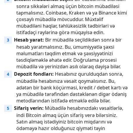
sonra sikkələri almaq üçün bitcoin mübadiləsi
tapmalısınız. Coinbase, Kraken və ya Binance kimi
çoxsaylı mübadilə mövcuddur. Müxtəlif
mübadiləni haqlar, təhlükəsizlik tədbirləri və
istifadəçi rəylərinə görə müqayisə edin.
Hesab yarat:
Bir mübadilə seçildikdən sonra bir
hesab yaratmalısınız. Bu, ümumiyyətlə şəxsi
məlumatları təqdim etmək və şəxsiyyətinizi
təsdiqləməklə əhatə edir. Doğrulama prosesi
mübadilə və yerinizdən asılı olaraq dəyişə bilər.
Depozit fondları:
Hesabınız qurulduqdan sonra,
mübadilə hesabınıza vəsait qoymalısınız. Bu,
adətən bir bank köçürməsi, kredit / debet kartı və
ya mübadilə tərəfindən dəstəklənən digər ödəniş
metodlarından istifadə etməklə edilə bilər.
Sifariş verin:
Mübadilə hesabınızdakı vəsaitlərlə,
indi Bitcoin almaq üçün sifariş verə bilərsiniz.
Satın almaq istədiyiniz bitcoin miqdarını və
ödəməyə hazır olduğunuz qiyməti təyin