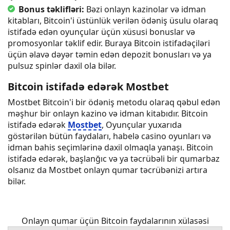
Bonus təklifləri:
Bəzi onlayn kazinolar və idman
kitabları, Bitcoin'i üstünlük verilən ödəniş üsulu olaraq
istifadə edən oyunçular üçün xüsusi bonuslar və
promosyonlar təklif edir. Buraya Bitcoin istifadəçiləri
üçün əlavə dəyər təmin edən depozit bonusları və ya
pulsuz spinlər daxil ola bilər.
Bitcoin istifadə edərək Mostbet
Mostbet Bitcoin'i bir ödəniş metodu olaraq qəbul edən
məşhur bir onlayn kazino və idman kitabıdır. Bitcoin
istifadə edərək
Mostbet
, Oyunçular yuxarıda
göstərilən bütün faydaları, habelə casino oyunları və
idman bahis seçimlərinə daxil olmaqla yanaşı. Bitcoin
istifadə edərək, başlanğıc və ya təcrübəli bir qumarbaz
olsanız da Mostbet onlayn qumar təcrübənizi artıra
bilər.
Onlayn qumar üçün Bitcoin faydalarının xülasəsi