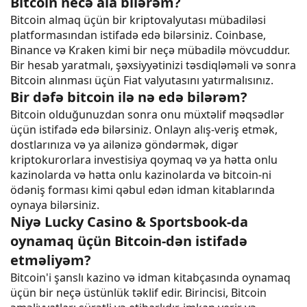
Bitcoin necə ala bilərəm?
Bitcoin almaq üçün bir kriptovalyutası mübadiləsi
platformasından istifadə edə bilərsiniz. Coinbase,
Binance və Kraken kimi bir neçə mübadilə mövcuddur.
Bir hesab yaratmalı, şəxsiyyətinizi təsdiqləməli və sonra
Bitcoin alınması üçün Fiat valyutasını yatırmalısınız.
Bir dəfə bitcoin ilə nə edə bilərəm?
Bitcoin olduğunuzdan sonra onu müxtəlif məqsədlər
üçün istifadə edə bilərsiniz. Onlayn alış-veriş etmək,
dostlarınıza və ya ailənizə göndərmək, digər
kriptokurorlara investisiya qoymaq və ya hətta onlu
kazinolarda və hətta onlu kazinolarda və bitcoin-ni
ödəniş forması kimi qəbul edən idman kitablarında
oynaya bilərsiniz.
Niyə Lucky Casino & Sportsbook-da
oynamaq üçün Bitcoin-dən istifadə
etməliyəm?
Bitcoin'i şanslı kazino və idman kitabçasında oynamaq
üçün bir neçə üstünlük təklif edir. Birincisi, Bitcoin