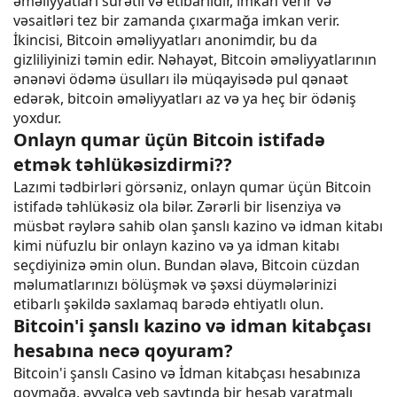
əməliyyatları sürətli və etibarlıdır, imkan verir və
vəsaitləri tez bir zamanda çıxarmağa imkan verir.
İkincisi, Bitcoin əməliyyatları anonimdir, bu da
gizliliyinizi təmin edir. Nəhayət, Bitcoin əməliyyatlarının
ənənəvi ödəmə üsulları ilə müqayisədə pul qənaət
edərək, bitcoin əməliyyatları az və ya heç bir ödəniş
yoxdur.
Onlayn qumar üçün Bitcoin istifadə
etmək təhlükəsizdirmi??
Lazımi tədbirləri görsəniz, onlayn qumar üçün Bitcoin
istifadə təhlükəsiz ola bilər. Zərərli bir lisenziya və
müsbət rəylərə sahib olan şanslı kazino və idman kitabı
kimi nüfuzlu bir onlayn kazino və ya idman kitabı
seçdiyinizə əmin olun. Bundan əlavə, Bitcoin cüzdan
məlumatlarınızı bölüşmək və şəxsi düymələrinizi
etibarlı şəkildə saxlamaq barədə ehtiyatlı olun.
Bitcoin'i şanslı kazino və idman kitabçası
hesabına necə qoyuram?
Bitcoin'i şanslı Casino və İdman kitabçası hesabınıza
qoymağa, əvvəlcə veb saytında bir hesab yaratmalı