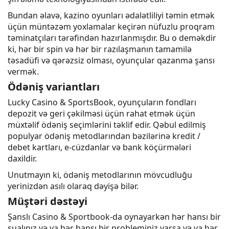
Bundan əlavə, kazino oyunları ədalətliliyi təmin etmək
üçün müntəzəm yoxlamalar keçirən nüfuzlu proqram
təminatçıları tərəfindən hazırlanmışdır. Bu o deməkdir
ki, hər bir spin və hər bir razılaşmanın tamamilə
təsadüfi və qərəzsiz olması, oyunçular qazanma şansı
vermək.
Ödəniş variantları
Lucky Casino & SportsBook, oyunçuların fondları
depozit və geri çəkilməsi üçün rahat etmək üçün
müxtəlif ödəniş seçimlərini təklif edir. Qəbul edilmiş
populyar ödəniş metodlarından bəzilərinə kredit /
debet kartları, e-cüzdanlar və bank köçürmələri
daxildir.
Unutmayın ki, ödəniş metodlarının mövcudluğu
yerinizdən asılı olaraq dəyişə bilər.
Müştəri dəstəyi
Şanslı Casino & Sportbook-da oynayarkən hər hansı bir
sualınız və ya hər hansı bir probleminiz varsa və ya hər