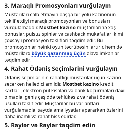
3. Maraqlı Promosyonları vurğulayın
Müştəriləri cəlb etməyin başqa bir yolu kazinonun
təklif etdiyi maraqlı promosyonları və bonusları
vurğulamaqdır.
Mostbet kazino
müştərilərinə xoş
bonuslar, pulsuz spinlər və cashback mükafatları kimi
çoxsaylı promosyon təklifləri təqdim edir. Bu
promosyonlar nəinki oyun təcrübəsini artırır, həm də
müştərilərə
böyük qazanmaq üçün
əlavə imkanlar
təqdim edir.
4. Rahat Ödəniş Seçimlərini vurğulayın
Ödəniş seçimlərinin rahatlığı müştərilər üçün kazino
seçərkən həlledici amildir.
Mostbet kazino
kredit
kartları, elektron pul kisələri və bank köçürmələri daxil
olmaqla, geniş çeşiddə təhlükəsiz və rahat ödəniş
üsulları təklif edir. Müştərilər bu variantları
vurğulamaqla, saytda əməliyyatlar apararkən özlərini
daha inamlı və rahat hiss edirlər.
5. Rəylər və Rəylər təqdim edin