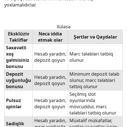
yoxlamalıdırlar.
Xülasə
Eksklüziv
Necə iddia
Şərtlər və Qaydalar
Təkliflər
etmək olar
Səxavətli
xoş
Hesab yaradın,
Mərc tələbləri tətbiq
gəlmisiniz
depozit qoyun
olunur
bonusu
Depozit
Minimum depozit tələb
Hesab yaradın,
uyğunluğu
olunur, mərc tələbləri
depozit qoyun
bonusu
tətbiq olunur
Seçilmiş slot
Pulsuz
Hesab yaradın,
oyunlarında
spinlər
depozit qoyun
mövcuddur, mərc
tələbləri tətbiq olunur
Hesab yaradın,
Müxtəlif mükafatlar,
Sadiqlik
oyun vasitəsilə
şərtlər və şərtlər üçün