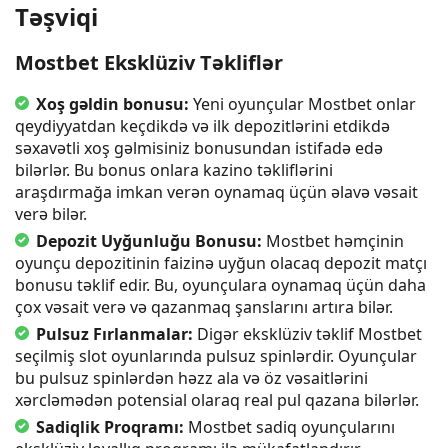
Təşviqi
Mostbet Eksklüziv Təkliflər
Xoş gəldin bonusu:
Yeni oyunçular Mostbet onlar
qeydiyyatdan keçdikdə və ilk depozitlərini etdikdə
səxavətli xoş gəlmisiniz bonusundan istifadə edə
bilərlər. Bu bonus onlara kazino təkliflərini
araşdırmağa imkan verən oynamaq üçün əlavə vəsait
verə bilər.
Depozit Uyğunluğu Bonusu:
Mostbet həmçinin
oyunçu depozitinin faizinə uyğun olacaq depozit matçı
bonusu təklif edir. Bu, oyunçulara oynamaq üçün daha
çox vəsait verə və qazanmaq şanslarını artıra bilər.
Pulsuz Fırlanmalar:
Digər eksklüziv təklif Mostbet
seçilmiş slot oyunlarında pulsuz spinlərdir. Oyunçular
bu pulsuz spinlərdən həzz ala və öz vəsaitlərini
xərcləmədən potensial olaraq real pul qazana bilərlər.
Sadiqlik Proqramı:
Mostbet sadiq oyunçularını