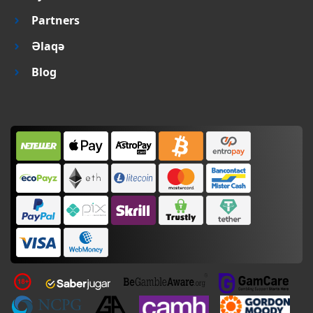
Partners
Əlaqə
Blog