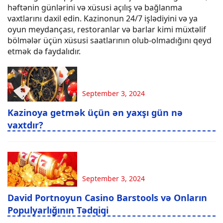
həftənin günlərini və xüsusi açılış və bağlanma
vaxtlarını daxil edin. Kazinonun 24/7 işlədiyini və ya
oyun meydançası, restoranlar və barlar kimi müxtəlif
bölmələr üçün xüsusi saatlarının olub-olmadığını qeyd
etmək də faydalıdır.
September 3, 2024
Kazinoya getmək üçün ən yaxşı gün nə
vaxtdır?
September 3, 2024
David Portnoyun Casino Barstools və Onların
Populyarlığının Tədqiqi