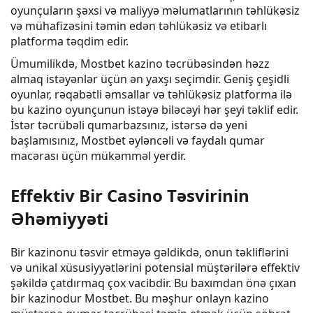
oyunçuların şəxsi və maliyyə məlumatlarının təhlükəsiz
və mühafizəsini təmin edən təhlükəsiz və etibarlı
platforma təqdim edir.
Ümumilikdə, Mostbet kazino təcrübəsindən həzz
almaq istəyənlər üçün ən yaxşı seçimdir. Geniş çeşidli
oyunlar, rəqabətli əmsallar və təhlükəsiz platforma ilə
bu kazino oyunçunun istəyə biləcəyi hər şeyi təklif edir.
İstər təcrübəli qumarbazsınız, istərsə də yeni
başlamısınız, Mostbet əyləncəli və faydalı qumar
macərası üçün mükəmməl yerdir.
Effektiv Bir Casino Təsvirinin
Əhəmiyyəti
Bir kazinonu təsvir etməyə gəldikdə, onun təkliflərini
və unikal xüsusiyyətlərini potensial müştərilərə effektiv
şəkildə çatdırmaq çox vacibdir. Bu baxımdan önə çıxan
bir kazinodur Mostbet. Bu məşhur onlayn kazino