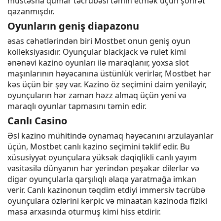
müstəsna qumar təcrübəsi təmin etmək üçün şöhrət
qazanmışdır.
Oyunların geniş diapazonu
əsas cəhətlərindən biri Mostbet onun geniş oyun
kolleksiyasıdır. Oyunçular blackjack və rulet kimi
ənənəvi kazino oyunları ilə maraqlanır, yoxsa slot
maşınlarının həyəcanına üstünlük verirlər, Mostbet hər
kəs üçün bir şey var. Kazino öz seçimini daim yeniləyir,
oyunçuların hər zaman həzz almaq üçün yeni və
maraqlı oyunlar tapmasını təmin edir.
Canlı Casino
Əsl kazino mühitində oynamaq həyəcanını arzulayanlar
üçün, Mostbet canlı kazino seçimini təklif edir. Bu
xüsusiyyət oyunçulara yüksək dəqiqlikli canlı yayım
vasitəsilə dünyanın hər yerindən peşəkar dilerlər və
digər oyunçularla qarşılıqlı əlaqə yaratmağa imkan
verir. Canlı kazinonun təqdim etdiyi immersiv təcrübə
oyunçulara özlərini kərpic və minaatan kazinoda fiziki
masa arxasında oturmuş kimi hiss etdirir.