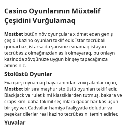
Casino Oyunlarının Müxtəlif
Çeşidini Vurğulamaq
Mostbet
bütün növ oyunçulara xidmət edən geniş
çeşidli kazino oyunları təklif edir. İstər təcrübəli
qumarbaz, istərsə də şansınızı sınamaq istəyən
təcrübəsiz olmağınızdan asılı olmayaraq, bu onlayn
kazinoda zövqünüzə uyğun bir şey tapacağınıza
əminsiniz.
Stolüstü Oyunlar
Evə qarşı oynamaq həyəcanından zövq alanlar üçün,
Mostbet
bir sıra məşhur stolüstü oyunları təklif edir.
Blackjack və rulet kimi klassiklərdən tutmuş, bakara və
craps kimi daha təkmil seçimlərə qədər hər kəs üçün
bir şey var. Cədvəllər həmişə fəaliyyətlə doludur və
peşəkar dilerlər real kazino təcrübəsini təmin edirlər.
Yuvalar