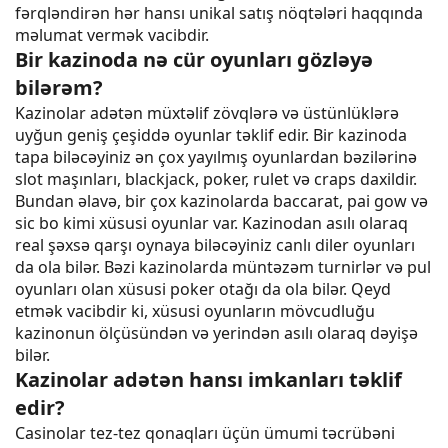
fərqləndirən hər hansı unikal satış nöqtələri haqqında
məlumat vermək vacibdir.
Bir kazinoda nə cür oyunları gözləyə
bilərəm?
Kazinolar adətən müxtəlif zövqlərə və üstünlüklərə
uyğun geniş çeşiddə oyunlar təklif edir. Bir kazinoda
tapa biləcəyiniz ən çox yayılmış oyunlardan bəzilərinə
slot maşınları, blackjack, poker, rulet və craps daxildir.
Bundan əlavə, bir çox kazinolarda baccarat, pai gow və
sic bo kimi xüsusi oyunlar var. Kazinodan asılı olaraq
real şəxsə qarşı oynaya biləcəyiniz canlı diler oyunları
da ola bilər. Bəzi kazinolarda müntəzəm turnirlər və pul
oyunları olan xüsusi poker otağı da ola bilər. Qeyd
etmək vacibdir ki, xüsusi oyunların mövcudluğu
kazinonun ölçüsündən və yerindən asılı olaraq dəyişə
bilər.
Kazinolar adətən hansı imkanları təklif
edir?
Casinolar tez-tez qonaqları üçün ümumi təcrübəni