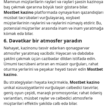
Məmnun müştərilərin rəyləri və rəyləri şəxsin kazinoya
baş çəkmək qərarına böyük təsir göstərə bilər.
Mostbet kazino
platformada oynayarkən qazandıqları
müsbət təcrübələri vurğulayaraq, xoşbəxt
müştərilərinin rəylərini və rəylərini nümayiş etdirir. Bu,
potensial müştərilər arasında inam və inam yaratmağa
kömək edə bilər.
6. Dəvətkar bir atmosfer yaradın
Nəhayət, kazinonu təsvir edərkən qonaqpərvər
atmosfer yaratmaq vacibdir. Həyəcan və dəbdəbə
şəklini çəkmək üçün cazibədar dildən istifadə edin.
Ümumi təcrübəni artıran ən müasir qurğuları, rahat
oturma yerlərini və peşəkar heyəti təsvir edin
Mostbet
kazino
.
Bu strategiyaları həyata keçirməklə,
Mostbet kazino
unikal xüsusiyyətlərini vurğulayan cəlbedici təsvirlər,
geniş oyun çeşidi, maraqlı promosyonlar, rahat ödəniş
variantları, müsbət rəylər və cəlbedici atmosferlə
müştəriləri effektiv şəkildə cəlb edə bilər.