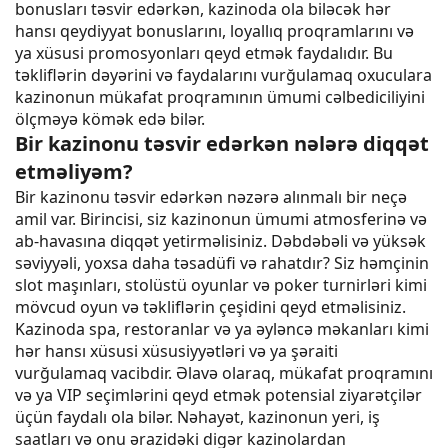
bonusları təsvir edərkən, kazinoda ola biləcək hər
hansı qeydiyyat bonuslarını, loyallıq proqramlarını və
ya xüsusi promosyonları qeyd etmək faydalıdır. Bu
təkliflərin dəyərini və faydalarını vurğulamaq oxuculara
kazinonun mükafat proqramının ümumi cəlbediciliyini
ölçməyə kömək edə bilər.
Bir kazinonu təsvir edərkən nələrə diqqət
etməliyəm?
Bir kazinonu təsvir edərkən nəzərə alınmalı bir neçə
amil var. Birincisi, siz kazinonun ümumi atmosferinə və
ab-havasına diqqət yetirməlisiniz. Dəbdəbəli və yüksək
səviyyəli, yoxsa daha təsadüfi və rahatdır? Siz həmçinin
slot maşınları, stolüstü oyunlar və poker turnirləri kimi
mövcud oyun və təkliflərin çeşidini qeyd etməlisiniz.
Kazinoda spa, restoranlar və ya əyləncə məkanları kimi
hər hansı xüsusi xüsusiyyətləri və ya şəraiti
vurğulamaq vacibdir. Əlavə olaraq, mükafat proqramını
və ya VIP seçimlərini qeyd etmək potensial ziyarətçilər
üçün faydalı ola bilər. Nəhayət, kazinonun yeri, iş
saatları və onu ərazidəki digər kazinolardan