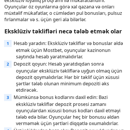
eksklüziv loyallıq proqramı ilə mükafatlandırır.
Oyunçular öz oyunlarına görə xal qazana və onları
müxtəlif mükafatlar, o cümlədən pul bonusları, pulsuz
fırlanmalar və s. üçün geri ala bilərlər.
Eksklüziv təklifləri necə tələb etmək olar
Hesab yaradın: Eksklüziv təkliflər və bonuslar əldə
etmək üçün Mostbet, oyunçular kazinonun
saytında hesab yaratmalıdırlar.
Depozit qoyun: Hesab yaratdıqdan sonra
oyunçular eksklüziv təkliflərə uyğun olmaq üçün
depozit qoymalıdırlar. Hər bir təklif üçün xüsusi
şərtlər tələb olunan minimum depoziti əks
etdirəcək.
Mümkünsə bonus kodlarını daxil edin: Bəzi
eksklüziv təkliflər depozit prosesi zamanı
oyunçulardan xüsusi bonus kodları daxil etməyi
tələb edə bilər. Oyunçular heç bir bonusu əldən
verməmək üçün şərtləri diqqətlə oxumalıdırlar.