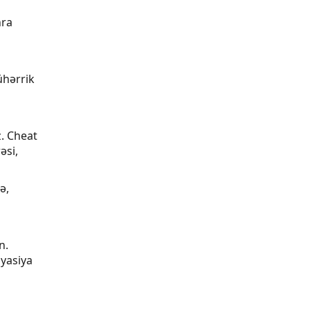
nra
ühərrik
z. Cheat
əsi,
ə,
n.
lyasiya