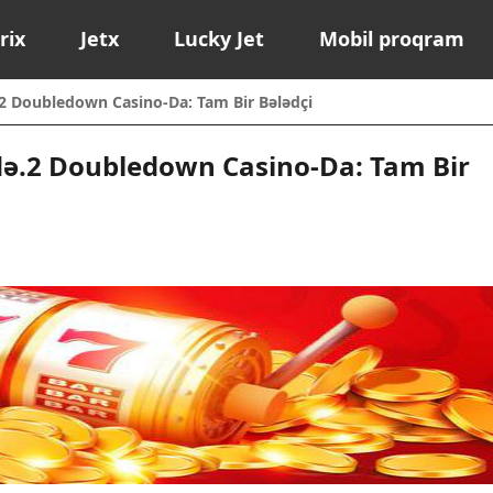
rix
Jetx
Lucky Jet
Mobil proqram
ə.2 Doubledown Casino-Da: Tam Bir Bələdçi
adə.2 Doubledown Casino-Da: Tam Bir