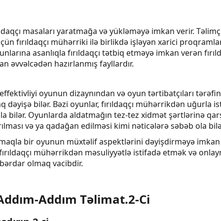
.
rıldaqçı masaları yaratmağa və yükləməyə imkan verir. Təlimçi
n fırıldaqçı mühərriki ilə birlikdə işləyən xarici proqramlar
yunlarına asanlıqla fırıldaqçı tətbiq etməyə imkan verən fırıl
lan əvvəlcədən hazırlanmış fayllardır.
effektivliyi oyunun dizaynından və oyun tərtibatçıları tərəfi
aq dəyişə bilər. Bəzi oyunlar, fırıldaqçı mühərrikdən uğurla is
a bilər. Oyunlarda aldatmağın tez-tez xidmət şərtlərinə qar
lması və ya qadağan edilməsi kimi nəticələrə səbəb ola bilə
olmaqla bir oyunun müxtəlif aspektlərini dəyişdirməyə imkan
 fırıldaqçı mühərrikdən məsuliyyətlə istifadə etmək və onlay
bərdar olmaq vacibdir.
 Addım-Addım Təlimat.2-Ci