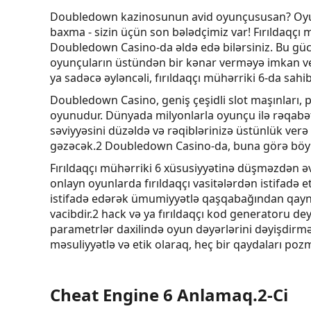
Doubledown kazinosunun avid oyunçususan? Oyun t
baxma - sizin üçün son bələdçimiz var! Fırıldaqçı mot
Doubledown Casino-da əldə edə bilərsiniz. Bu güc
oyunçuların üstündən bir kənar verməyə imkan veri
ya sadəcə əyləncəli, fırıldaqçı mühərriki 6-da sah
Doubledown Casino, geniş çeşidli slot maşınları, 
oyunudur. Dünyada milyonlarla oyunçu ilə rəqabət çə
səviyyəsini düzəldə və rəqiblərinizə üstünlük verə 
gəzəcək.2 Doubledown Casino-da, buna görə böyü
Fırıldaqçı mühərriki 6 xüsusiyyətinə düşməzdən ə
onlayn oyunlarda fırıldaqçı vasitələrdən istifad
istifadə edərək ümumiyyətlə qaşqabağından qaynaq
vacibdir.2 hack və ya fırıldaqçı kod generatoru dey
parametrlər daxilində oyun dəyərlərini dəyişdirmə
məsuliyyətlə və etik olaraq, heç bir qaydaları poz
Cheat Engine 6 Anlamaq.2-Ci