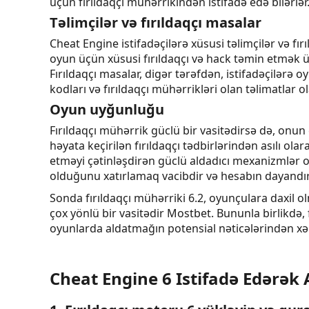
üçün fırıldaqçı mühərrikindən istifadə edə bilərlər
Təlimçilər və fırıldaqçı masalar
Cheat Engine istifadəçilərə xüsusi təlimçilər və fı
oyun üçün xüsusi fırıldaqçı və hack təmin etmək üçü
Fırıldaqçı masalar, digər tərəfdən, istifadəçilərə o
kodları və fırıldaqçı mühərrikləri olan təlimatlar o
Oyun uyğunluğu
Fırıldaqçı mühərrik güclü bir vasitədirsə də, onun 
həyata keçirilən fırıldaqçı tədbirlərindən asılı olar
etməyi çətinləşdirən güclü aldadıcı mexanizmlər ol
olduğunu xatırlamaq vacibdir və hesabın dayandırı
Sonda fırıldaqçı mühərriki 6.2, oyunçulara daxil 
çox yönlü bir vasitədir Mostbet. Bununla birlikdə,
oyunlarda aldatmağın potensial nəticələrindən xə
Cheat Engine 6 Istifadə Edərək