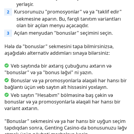
yerləşir.
Kursorunuzu "promosyonlar" və ya "təklif edir"
sekmesine aparın. Bu, fərqli tanıtım variantları
olan bir açılan menyu açacaqdır.
Açılan menyudan "bonuslar" seçimini seçin.
Hələ də "bonuslar" sekmesini tapa bilmirsinizsə,
aşağıdakı alternativ addımları sınaya bilərsiniz:
Veb saytında bir axtarış çubuğunu axtarın və
"bonuslar" və ya "bonus ləğvi" ni yazın.
Bonuslar və ya promosyonlarla əlaqəli hər hansı bir
bağlantı üçün veb saytın alt hissəsini yoxlayın.
Veb saytın "Hesabım" bölməsinə baş çəkin və
bonuslar və ya promosyonlarla əlaqəli hər hansı bir
variant axtarın.
"Bonuslar" sekmesini və ya hər hansı bir uyğun seçim
tapdıqdan sonra, Genting Casino-da bonusunuzu ləğv