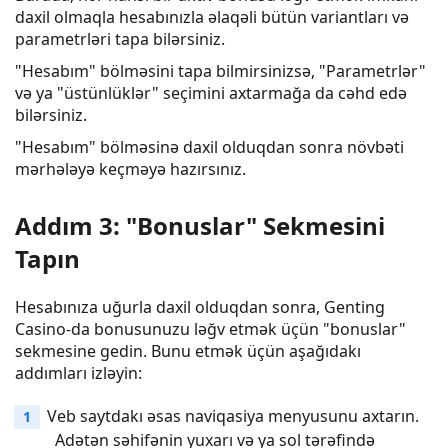
daxil olmaqla hesabınızla əlaqəli bütün variantları və
parametrləri tapa bilərsiniz.
"Hesabım" bölməsini tapa bilmirsinizsə, "Parametrlər"
və ya "üstünlüklər" seçimini axtarmağa da cəhd edə
bilərsiniz.
"Hesabım" bölməsinə daxil olduqdan sonra növbəti
mərhələyə keçməyə hazırsınız.
Addım 3: "Bonuslar" Sekmesini
Tapın
Hesabınıza uğurla daxil olduqdan sonra, Genting
Casino-da bonusunuzu ləğv etmək üçün "bonuslar"
sekmesine gedin. Bunu etmək üçün aşağıdakı
addımları izləyin:
Veb saytdakı əsas naviqasiya menyusunu axtarın.
Adətən səhifənin yuxarı və ya sol tərəfində