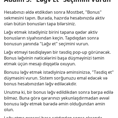
Hesabınızı əldə etdikdən sonra Mostbet, "Bonus"
sekmesini tapın. Burada, hazırda hesabınızda aktiv
olan bütün bonusları tapa bilərsiniz.
Ləğv etmək istədiyiniz birini tapana qədər aktiv
bonusların siyahısından keçin. Tapdıqdan sonra
bonusun yanında "Ləğv et" seçimini vurun.
Ləğv etməyi təsdiqləyən bir təsdiq pop-up görünəcək.
Bonus ləğvinin nəticələrini başa düşməyinizi təmin
etmək üçün mesajı diqqətlə oxuyun.
Bonusu ləğv etmək istədiyinizə əminsinizsə, "Təsdiq et"
düyməsini vurun. Sistem sorğunuzu emal edəcək və
bonus hesabınızdan ləğv ediləcəkdir.
Unutma ki, bir bonus ləğv edildikdən sonra bərpa edilə
bilməz. Buna görə qərarınızı yekunlaşdırmadan əvvəl
bonusu ləğv etmək barədə əmin olduğundan əmin
olun.