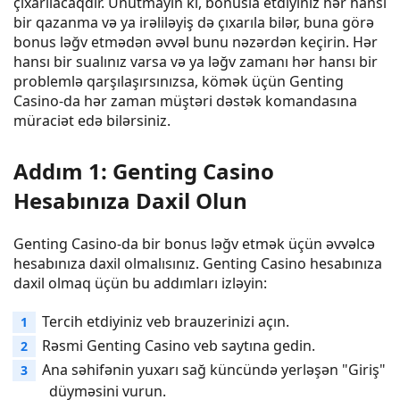
çıxarılacaqdır. Unutmayın ki, bonusla etdiyiniz hər hansı
bir qazanma və ya irəliləyiş də çıxarıla bilər, buna görə
bonus ləğv etmədən əvvəl bunu nəzərdən keçirin. Hər
hansı bir sualınız varsa və ya ləğv zamanı hər hansı bir
problemlə qarşılaşırsınızsa, kömək üçün Genting
Casino-da hər zaman müştəri dəstək komandasına
müraciət edə bilərsiniz.
Addım 1: Genting Casino
Hesabınıza Daxil Olun
Genting Casino-da bir bonus ləğv etmək üçün əvvəlcə
hesabınıza daxil olmalısınız. Genting Casino hesabınıza
daxil olmaq üçün bu addımları izləyin:
Tercih etdiyiniz veb brauzerinizi açın.
Rəsmi Genting Casino veb saytına gedin.
Ana səhifənin yuxarı sağ küncündə yerləşən "Giriş"
düyməsini vurun.