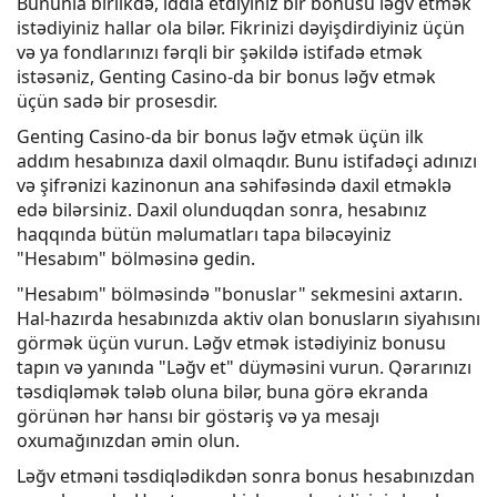
Bununla birlikdə, iddia etdiyiniz bir bonusu ləğv etmək
istədiyiniz hallar ola bilər. Fikrinizi dəyişdirdiyiniz üçün
və ya fondlarınızı fərqli bir şəkildə istifadə etmək
istəsəniz, Genting Casino-da bir bonus ləğv etmək
üçün sadə bir prosesdir.
Genting Casino-da bir bonus ləğv etmək üçün ilk
addım hesabınıza daxil olmaqdır. Bunu istifadəçi adınızı
və şifrənizi kazinonun ana səhifəsində daxil etməklə
edə bilərsiniz. Daxil olunduqdan sonra, hesabınız
haqqında bütün məlumatları tapa biləcəyiniz
"Hesabım" bölməsinə gedin.
"Hesabım" bölməsində "bonuslar" sekmesini axtarın.
Hal-hazırda hesabınızda aktiv olan bonusların siyahısını
görmək üçün vurun. Ləğv etmək istədiyiniz bonusu
tapın və yanında "Ləğv et" düyməsini vurun. Qərarınızı
təsdiqləmək tələb oluna bilər, buna görə ekranda
görünən hər hansı bir göstəriş və ya mesajı
oxumağınızdan əmin olun.
Ləğv etməni təsdiqlədikdən sonra bonus hesabınızdan