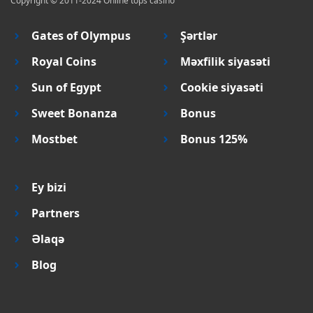
Copyright © 2011-2024 Online tops casino
Gates of Olympus
Şərtlər
Royal Coins
Məxfilik siyasəti
Sun of Egypt
Cookie siyasəti
Sweet Bonanza
Bonus
Mostbet
Bonus 125%
Ey bizi
Partners
Əlaqə
Blog