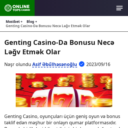
Mostbet
Blog
Genting Casino-Da Bonusu Necə Ləğv Etmək Olar
Genting Casino-Da Bonusu Necə
Ləğv Etmək Olar
Nəşr olundu
Asif Əbűlhəsənoğlu
2023/09/16
Genting Casino, oyunçuları üçün geniş oyun və bonus
təklif edən məşhur bir onlayn qumar platformasıdır.