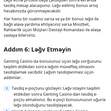
Ləğv etmə prosesi başa çatdıqdan sonra ekranda
təsdiq mesajı alacaqsınız. Ləğv edilmiş bonus artıq
hesabınızda görünməyəcəkdir.
Hər hansı bir sualınız varsa və ya bir bonus ləğvi ilə
bağlı əlavə yardıma ehtiyacınız varsa Mostbet,
Rəhbərlik üçün Müştəri Dəstəyi Komandası ilə əlaqə
saxlaya bilərsiniz.
Addım 6: Ləğv Etməyin
Genting Casino-da bonusunuz üçün ləğv sorğusunu
təqdim etdikdən sonra ləğvin müvəffəq olmasını
təsdiqləmək vacibdir. Ləğvin təsdiqlənməsi üçün
addımlar:
Təsdiq e-poçtunu gözləyin: Ləğv istəyini təqdim
etdikdən sonra Genting Casino-dan təsdiq e-
poçtu almalısınız. Bu e-poçt bonusunuzun uğurla
ləğv olunduğunu təsdiqləyəcək.