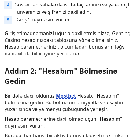
Göstərilən sahələrdə istifadəçi adınızı və ya e-poçt
ünvanınızı və şifrənizi daxil edin.
"Giriş" düyməsini vurun.
Giriş etimadnamənizi uğurla daxil etmisinizsə, Genting
Casino hesabınızdakı tablosuna yönəldilməlisiniz.
Hesab parametrlərinizi, o cümlədən bonusların ləğvi
də daxil ola biləcəyiniz yer budur.
Addım 2: "Hesabım" Bölməsinə
Gedin
Bir dəfə daxil oldunuz
Mostbet
Hesab, "Hesabım"
bölməsinə gedin. Bu bölmə ümumiyyətlə veb saytın
yuxarısında və ya menyu çubuğunda yerləşir.
Hesab parametrlərinə daxil olmaq üçün "Hesabım"
düyməsini vurun.
Burada, hər hansı bir aktiv bonusu ləğv etmək imkanı