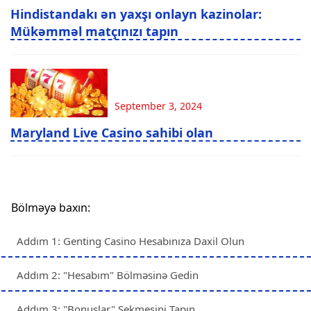
Hindistandakı ən yaxşı onlayn kazinolar:
Mükəmməl matçınızı tapın
September 3, 2024
Maryland Live Casino sahibi olan
Bölməyə baxın:
Addım 1: Genting Casino Hesabınıza Daxil Olun
Addım 2: "Hesabım" Bölməsinə Gedin
Addım 3: "Bonuslar" Sekmesini Tapın