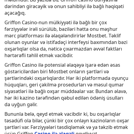
dərindən girəcəyik və onun sahibliyi ilə bağlı həqiqəti
açacağıq.
Griffon Casino-nun mülkiyyəti ilə bağlı bir çox
fərziyyələr irəli sürülüb, bəziləri hətta onu məşhur
mərc platforması ilə əlaqələndirirlər Mostbet. Təklif
olunan oyunlar və istifadəçi interfeysi baxımından bəzi
oxşarlıqlar olsa da, nəticə çıxarmazdan əvvəl faktları
hərtərəfli təhlil etmək vacibdir.
Griffon Casino ilə potensial əlaqəyə işarə edən əsas
göstəricilərdən biri Mostbet onların şərtləri və
şərtlərindəki oxşarlıqlardır. Hər iki platformada oyunçu
hüquqları, geri çəkilmə prosedurları və məsul qumar
siyasətləri ilə bağlı oxşar müddəalar var. Bundan əlavə,
hər iki kazino tərəfindən qəbul edilən ödəniş üsulları
da uyğun gəlir.
Bununla belə, qeyd etmək vacibdir ki, bu oxşarlıqlar
təsadüfi ola bilər, çünki bir çox onlayn kazinoların oxşar
şərtləri var. Fərziyyələri təsdiqləmək və ya təkzib etmək
üçün Griffon
Casino ilə əlaqəli
qeydiyyat