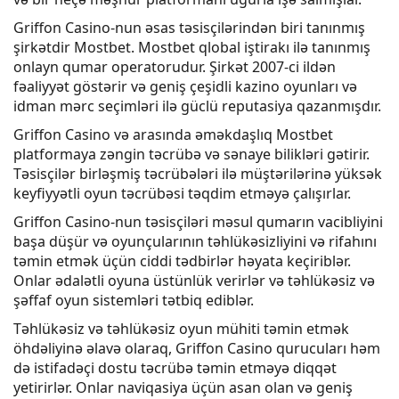
Griffon Casino-nun əsas təsisçilərindən biri tanınmış
şirkətdir Mostbet. Mostbet qlobal iştirakı ilə tanınmış
onlayn qumar operatorudur. Şirkət 2007-ci ildən
fəaliyyət göstərir və geniş çeşidli kazino oyunları və
idman mərc seçimləri ilə güclü reputasiya qazanmışdır.
Griffon Casino və arasında əməkdaşlıq Mostbet
platformaya zəngin təcrübə və sənaye bilikləri gətirir.
Təsisçilər birləşmiş təcrübələri ilə müştərilərinə yüksək
keyfiyyətli oyun təcrübəsi təqdim etməyə çalışırlar.
Griffon Casino-nun təsisçiləri məsul qumarın vacibliyini
başa düşür və oyunçularının təhlükəsizliyini və rifahını
təmin etmək üçün ciddi tədbirlər həyata keçiriblər.
Onlar ədalətli oyuna üstünlük verirlər və təhlükəsiz və
şəffaf oyun sistemləri tətbiq ediblər.
Təhlükəsiz və təhlükəsiz oyun mühiti təmin etmək
öhdəliyinə əlavə olaraq, Griffon Casino qurucuları həm
də istifadəçi dostu təcrübə təmin etməyə diqqət
yetirirlər. Onlar naviqasiya üçün asan olan və geniş