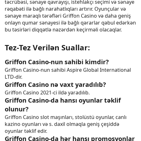
təcrübəsi, sənaye qavrayışı, istehlakçı seçimi və sənaye
rəqabəti ilə bağlı narahatlıqları artırır. Oyunçular və
sənaye maraqlı tərəfləri Griffon Casino və daha geniş
onlayn qumar sənayesi ilə bağlı qərarlar qəbul edərkən
bu təsirləri diqqətlə nəzərdən keçirməli olacaqlar.
Tez-Tez Verilən Suallar:
Griffon Casino-nun sahibi kimdir?
Griffon Casino-nun sahibi Aspire Global International
LTD-dir.
Griffon Casino nə vaxt yaradılıb?
Griffon Casino 2021-ci ildə yaradılıb.
Griffon Casino-da hansı oyunlar təklif
olunur?
Griffon Casino slot maşınları, stolüstü oyunlar, canlı
kazino oyunları və s. daxil olmaqla geniş çeşiddə
oyunlar təklif edir.
Griffon Casino-da hər hansı promosyonlar