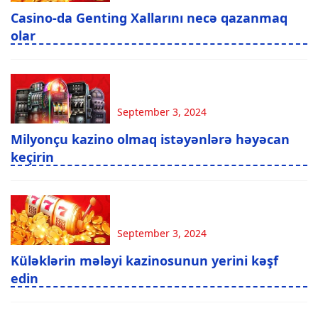
Casino-da Genting Xallarını necə qazanmaq
olar
September 3, 2024
Milyonçu kazino olmaq istəyənlərə həyəcan
keçirin
September 3, 2024
Küləklərin mələyi kazinosunun yerini kəşf
edin