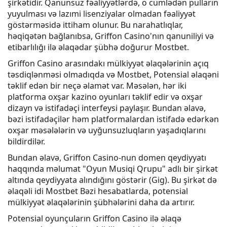
şirkətidir. Qanunsuz fəaliyyətlərdə, o cümlədən pulların
yuyulması və lazımi lisenziyalar olmadan fəaliyyət
göstərməsidə ittiham olunur. Bu narahatlıqlar,
həqiqətən bağlanıbsa, Griffon Casino'nın qanuniliyi və
etibarlılığı ilə əlaqədar şübhə doğurur Mostbet.
Griffon Casino arasındakı mülkiyyət əlaqələrinin açıq
təsdiqlənməsi olmadıqda və Mostbet, Potensial əlaqəni
təklif edən bir neçə əlamət var. Məsələn, hər iki
platforma oxşar kazino oyunları təklif edir və oxşar
dizayn və istifadəçi interfeysi paylaşır. Bundan əlavə,
bəzi istifadəçilər həm platformalardan istifadə edərkən
oxşar məsələlərin və uyğunsuzluqların yaşadıqlarını
bildirdilər.
Bundan əlavə, Griffon Casino-nun domen qeydiyyatı
haqqında məlumat "Oyun Musiqi Qrupu" adlı bir şirkət
altında qeydiyyata alındığını göstərir (Gig). Bu şirkət də
əlaqəli idi Mostbet Bəzi hesabatlarda, potensial
mülkiyyət əlaqələrinin şübhələrini daha da artırır.
Potensial oyunçuların Griffon Casino ilə əlaqə