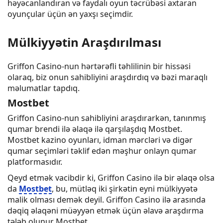
həyəcanlandıran və faydalı oyun təcrübəsi axtaran
oyunçular üçün ən yaxşı seçimdir.
Mülkiyyətin Araşdırılması
Griffon Casino-nun hərtərəfli təhlilinin bir hissəsi
olaraq, biz onun sahibliyini araşdırdıq və bəzi maraqlı
məlumatlar tapdıq.
Mostbet
Griffon Casino-nun sahibliyini araşdırarkən, tanınmış
qumar brendi ilə əlaqə ilə qarşılaşdıq Mostbet.
Mostbet kazino oyunları, idman mərcləri və digər
qumar seçimləri təklif edən məşhur onlayn qumar
platformasıdır.
Qeyd etmək vacibdir ki, Griffon Casino ilə bir əlaqə olsa
da
Mostbet
, bu, mütləq iki şirkətin eyni mülkiyyətə
malik olması demək deyil. Griffon Casino ilə arasında
dəqiq əlaqəni müəyyən etmək üçün əlavə araşdırma
tələb olunur Mostbet.