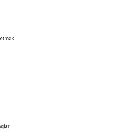
ş etmək
aqlar