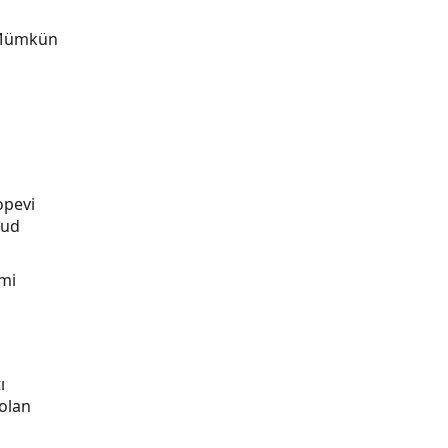
. Mümkün
opevi
dud
ımi
ı
 olan