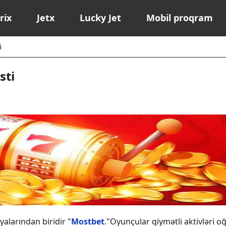
rix
Jetx
Lucky Jet
Mobil proqram
i
sti
alarından biridir "
Mostbet
."Oyunçular qiymətli aktivləri 