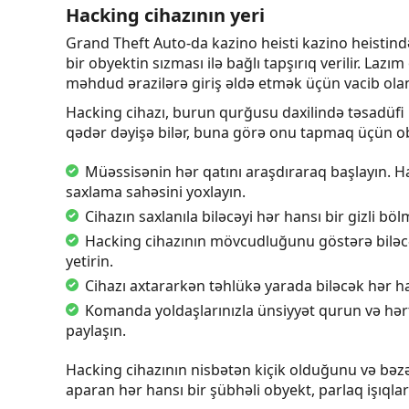
Hacking cihazının yeri
Grand Theft Auto-da kazino heisti kazino heistin
bir obyektin sızması ilə bağlı tapşırıq verilir. Lazı
məhdud ərazilərə giriş əldə etmək üçün vacib olan
Hacking cihazı, burun qurğusu daxilində təsadüfi 
qədər dəyişə bilər, buna görə onu tapmaq üçün oby
Müəssisənin hər qatını araşdıraraq başlayın. Ha
saxlama sahəsini yoxlayın.
Cihazın saxlanıla biləcəyi hər hansı bir gizli bö
Hacking cihazının mövcudluğunu göstərə biləcə
yetirin.
Cihazı axtararkən təhlükə yarada biləcək hər ha
Komanda yoldaşlarınızla ünsiyyət qurun və hər
paylaşın.
Hacking cihazının nisbətən kiçik olduğunu və bəzən
aparan hər hansı bir şübhəli obyekt, parlaq işıqlar