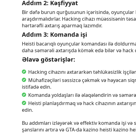
Addım 2: Kəşfiyyat
Bir dəfə burun qurğusunun içərisində, oyunçular h
araşdırmalıdırlar. Hacking cihazı müəssisənin təsa
hərtərəfli axtarış aparmaq lazımdır.
Addım 3: Komanda işi
Heisti bacarıqlı oyunçular komandası ilə doldurm
daha səmərəli axtarışda kömək edə bilər və hack c
Əlavə göstərişlər:
Hacking cihazını axtararkən təhlükəsizlik işçilər
Mühafizəçiləri səssizcə çəkmək və həyəcan siq
istifadə edin.
Komanda yoldaşları ilə əlaqələndirin və səmərə
Heisti planlaşdırmaq və hack cihazının axtarış
edin.
Bu addımları izləyərək və effektiv komanda işi və
şanslarını artıra və GTA-da kazino heisti kazino hei