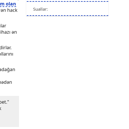
ım olan
Suallar:
rən hack
lar
ihazı ən
irlər.
llarını
qadağan
rmədən
bet."
k