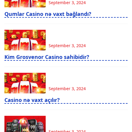
September 3, 2024
Qumlar Casino nə vaxt bağlandı?
September 3, 2024
Kim Grosvenor Casino sahibidir?
September 3, 2024
Casino nə vaxt açılır?
September 3, 2024