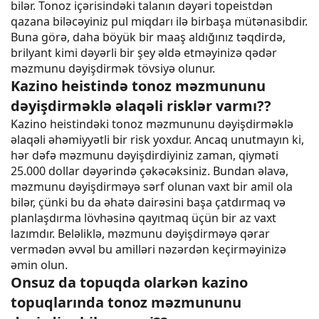
bilər. Tonoz içərisindəki talanın dəyəri topeistdən
qazana biləcəyiniz pul miqdarı ilə birbaşa mütənasibdir.
Buna görə, daha böyük bir maaş aldığınız təqdirdə,
brilyant kimi dəyərli bir şey əldə etməyinizə qədər
məzmunu dəyişdirmək tövsiyə olunur.
Kazino heistində tonoz məzmununu
dəyişdirməklə əlaqəli risklər varmı??
Kazino heistindəki tonoz məzmununu dəyişdirməklə
əlaqəli əhəmiyyətli bir risk yoxdur. Ancaq unutmayın ki,
hər dəfə məzmunu dəyişdirdiyiniz zaman, qiyməti
25.000 dollar dəyərində çəkəcəksiniz. Bundan əlavə,
məzmunu dəyişdirməyə sərf olunan vaxt bir amil ola
bilər, çünki bu da əhatə dairəsini başa çatdırmaq və
planlaşdırma lövhəsinə qayıtmaq üçün bir az vaxt
lazımdır. Beləliklə, məzmunu dəyişdirməyə qərar
vermədən əvvəl bu amilləri nəzərdən keçirməyinizə
əmin olun.
Onsuz da topuqda olarkən kazino
topuqlarında tonoz məzmununu