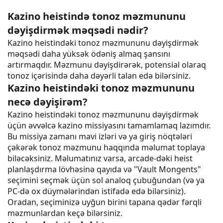
Kazino heistində tonoz məzmununu
dəyişdirmək məqsədi nədir?
Kazino heistindəki tonoz məzmununu dəyişdirmək
məqsədi daha yüksək ödəniş almaq şansını
artırmaqdır. Məzmunu dəyişdirərək, potensial olaraq
tonoz içərisində daha dəyərli talan edə bilərsiniz.
Kazino heistindəki tonoz məzmununu
necə dəyişirəm?
Kazino heistindəki tonoz məzmununu dəyişdirmək
üçün əvvəlcə kazino missiyasını tamamlamaq lazımdır.
Bu missiya zamanı mavi izləri və ya giriş nöqtələri
çəkərək tonoz məzmunu haqqında məlumat toplaya
biləcəksiniz. Məlumatınız varsa, arcade-dəki heist
planlaşdırma lövhəsinə qayıda və "Vault Mongents"
seçimini seçmək üçün sol analoq çubuğundan (və ya
PC-də ox düymələrindən istifadə edə bilərsiniz).
Oradan, seçiminizə uyğun birini tapana qədər fərqli
məzmunlardan keçə bilərsiniz.