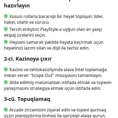
hazırlayın
Xüsusi rollarla bacarıqlı bir heyət toplayın: lider,
haker, silahlı və sürücü.
Tercih etdiyiniz PlayStyle-a uyğun olan ən yaxşı
ekipaj üzvlərini seçin.
Heyvanı səmərəli şəkildə həyata keçirmək üçün
heyətinizi lazımi silah və dişli ilə təchiz edin.
2-ci. Kazinoya çıxır
Kazino və təhlükəsizliyində əlavə Intel toplamağa
imkan verən "Scope Out" missiyasını tamamlayın.
Əldə edilmiş məlumatdan istifadə etmək və topevin
yanaşmasını strategiya etmək üçün istifadə edin.
3-cü. Topuqlamaq
Arcade zirzəmisini ziyarət edin və topevi qurmaq
üçün planlaşdırma lövhəsi ilə qarşılıqlı əlaqə qurun.