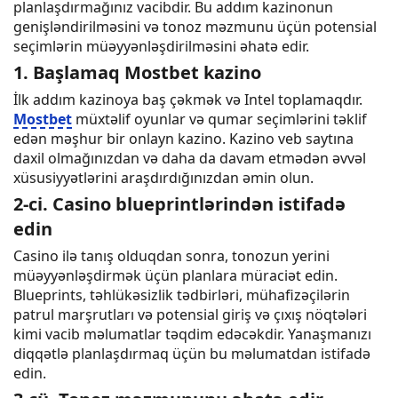
planlaşdırmağınız vacibdir. Bu addım kazinonun
genişləndirilməsini və tonoz məzmunu üçün potensial
seçimlərin müəyyənləşdirilməsini əhatə edir.
1. Başlamaq Mostbet kazino
İlk addım kazinoya baş çəkmək və Intel toplamaqdır.
Mostbet
müxtəlif oyunlar və qumar seçimlərini təklif
edən məşhur bir onlayn kazino. Kazino veb saytına
daxil olmağınızdan və daha da davam etmədən əvvəl
xüsusiyyətlərini araşdırdığınızdan əmin olun.
2-ci. Casino blueprintlərindən istifadə
edin
Casino ilə tanış olduqdan sonra, tonozun yerini
müəyyənləşdirmək üçün planlara müraciət edin.
Blueprints, təhlükəsizlik tədbirləri, mühafizəçilərin
patrul marşrutları və potensial giriş və çıxış nöqtələri
kimi vacib məlumatlar təqdim edəcəkdir. Yanaşmanızı
diqqətlə planlaşdırmaq üçün bu məlumatdan istifadə
edin.