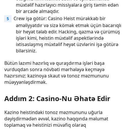
müxtəlif hazırlayıcı missiyalara giriş təmin edən
bir arcade almaqdır.
Crew işə götür: Casino Heist mürəkkəb bir
əməliyyatdır və sizə kömək etmək üçün bacarıqlı
bir heyət tələb edir. Hacking, qazma və çürümüş
işləri kimi, heistin müxtəlif aspektlərində
ixtisaslaşmış müxtəlif heyət üzvlərini işə götürə
bilərsiniz.
Bütün lazımi hazırlıq və quraşdırma işləri başa
vurduqdan sonra növbəti mərhələyə keçməyə
hazırsınız: kazinoya skaut və tonoz məzmununu
müəyyənləşdirmək.
Addım 2: Casino-Nu Əhatə Edir
Kazino heistindəki tonoz məzmununu uğurla
dəyişdirmədən əvvəl, kazino haqqında məlumat
toplamaq və heistinizi müvafiq olaraq