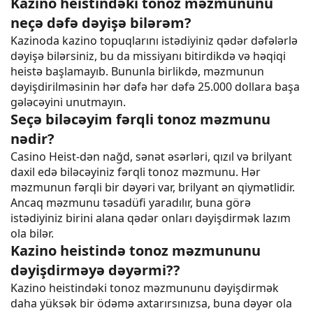
Kazino heistindəki tonoz məzmununu
neçə dəfə dəyişə bilərəm?
Kazinoda kazino topuqlarını istədiyiniz qədər dəfələrlə
dəyişə bilərsiniz, bu da missiyanı bitirdikdə və həqiqi
heistə başlamayıb. Bununla birlikdə, məzmunun
dəyişdirilməsinin hər dəfə hər dəfə 25.000 dollara başa
gələcəyini unutmayın.
Seçə biləcəyim fərqli tonoz məzmunu
nədir?
Casino Heist-dən nağd, sənət əsərləri, qızıl və brilyant
daxil edə biləcəyiniz fərqli tonoz məzmunu. Hər
məzmunun fərqli bir dəyəri var, brilyant ən qiymətlidir.
Ancaq məzmunu təsadüfi yaradılır, buna görə
istədiyiniz birini alana qədər onları dəyişdirmək lazım
ola bilər.
Kazino heistində tonoz məzmununu
dəyişdirməyə dəyərmi??
Kazino heistindəki tonoz məzmununu dəyişdirmək
daha yüksək bir ödəmə axtarırsınızsa, buna dəyər ola