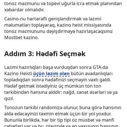
tonoz məzmunu və topevi uğurla icra etmək planından
xəbərdar olmalıdır.
Casino-nu hərtərəfli genişləndirmək və lazımi
məlumatları toplayaraq, kazino heist missiyasında
tonoz məzmununu dəyişdirməyə hazırlaşacaqsınız
Mostbet kazino.
Addım 3: Hədəfi Seçmək
Lazımi hazırlıqları başa vurduqdan sonra GTA-da
Kazino Heisti
üçün lazım olan
bütün avadanlıqları
topladıqdan sonra hədəfinizi seçməyin vaxtı gəldi.
Hədəf getmək istədiyiniz üç mümkün ton ton
tərkibindən hansına aiddir: nağd, sənət əsərləri və ya
qızıl.
Tonozun tərkibi randomizə olunur, buna görə hansının
əldə edəcəyinizi təxmin etmək üçün bir yol yoxdur.
Bununla birlikdə, hər bir tip tipi öz müsbət və mənfi
cəhətləri var və bu, playstyle və ən yaxşısının hansının