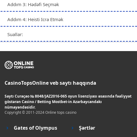
Addım 3: Hədəfi Seçmək
Addım 4: Heisti Icra Etmək
Suallar:
CasinoTopsOnline veb saytı haqqında
Saytı Curaçao № 8048/JAZ2016-065 oyun lisenziyası əsasında fəaliyyət
göstərən Casino / Betting Mostbet-in Azərbaycandakı
nümayəndəsidir.
Copyright © 2011-2024 Online tops casino
Gates of Olympus
Şərtlər