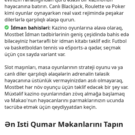
həyəcanına batırın. Canlı Blackjack, Roulette və Poker
kimi oyunlar oynayarkən real vaxt rejimində peşəkar
dilerlərlə qarşılıqlı əlaqə qurun.
İdman bahisləri:
Kazino oyunlarına əlavə olaraq,
Mostbet İdman tədbirlərinin geniş çeşidində bahis edə
biləcəyiniz hərtərəfli bir idman kitabı təklif edir. Futbol
və basketboldan tennis və eSports-a qədər, seçmək
üçün çox sayda variant var.
Slot maşınları, masa oyunlarının strateji oyunu və ya
canlı diler qarşılıqlı əlaqələrin adrenalin tələsik
həyəcanına üstünlük verməyinizdən asılı olmayaraq,
Mostbet hər növ oyunçu üçün təklif edəcək bir şey var.
Müxtəlif kazino oyunlarından zövq almağa başlamaq
və Makao'nun həyəcanlarını parmaklarınızın ucunda
təcrübə etmək üçün qeydiyyatdan keçin.
Ən Isti Qumar Məkanlarını Tapın