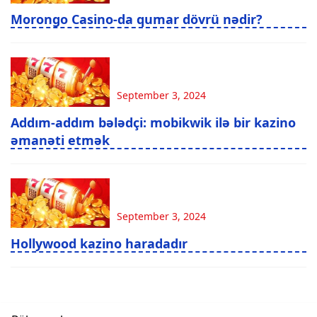
Morongo Casino-da qumar dövrü nədir?
September 3, 2024
Addım-addım bələdçi: mobikwik ilə bir kazino
əmanəti etmək
September 3, 2024
Hollywood kazino haradadır