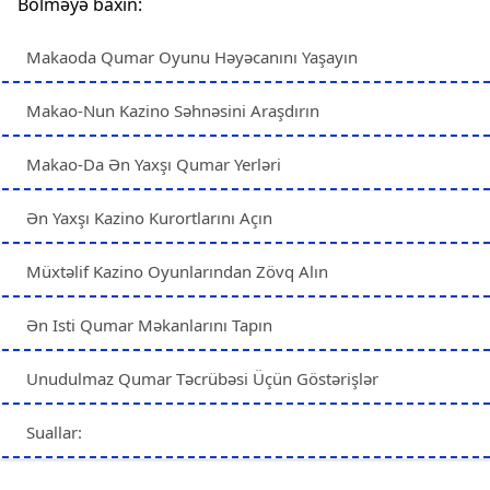
Bölməyə baxın:
Makaoda Qumar Oyunu Həyəcanını Yaşayın
Makao-Nun Kazino Səhnəsini Araşdırın
Makao-Da Ən Yaxşı Qumar Yerləri
Ən Yaxşı Kazino Kurortlarını Açın
Müxtəlif Kazino Oyunlarından Zövq Alın
Ən Isti Qumar Məkanlarını Tapın
Unudulmaz Qumar Təcrübəsi Üçün Göstərişlər
Suallar: