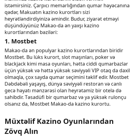
istəmirsiniz. Çarpıcı memarlığından qumar həyəcanına
qədər, Makuatın kazino kurortları sizi
heyrətləndirdiyinizə əmindir. Budur, ziyarət etməyi
düşündüyünüz Makao-da ən yaxşı kazino
kurortlarından bəziləri:
1. Mostbet
Makao-da ən populyar kazino kurortlarından biridir
Mostbet. Bu lüks kurort, slot maşınları, poker və
blackjack kimi masa oyunları, hətta ciddi qumarbazlar
üçün yüksək və hətta yüksək səviyyəli VIP otaq da daxil
olmaqla, çox sayda qumar seçimini təklif edir. Mostbet
Dəbdəbəli yaşayış, dünya səviyyəli restoran və canlı
gecə həyatı mənzərəsi olan heyrətamiz bir otelə də
sahibdir. Təsadüfi bir qumarbaz və ya yüksək rulonçu
olsanız da, Mostbet Makao-da kazino kurortu.
Müxtəlif Kazino Oyunlarından
Zövq Alın