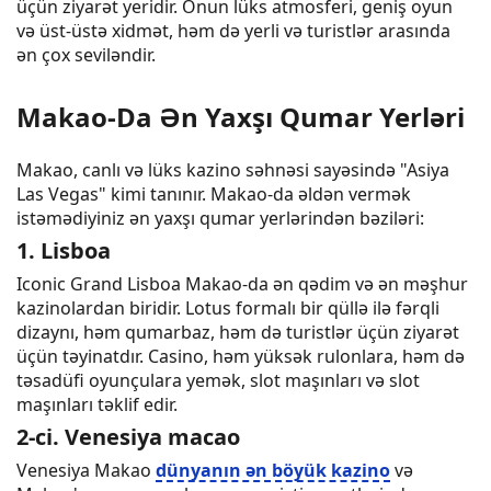
üçün ziyarət yeridir. Onun lüks atmosferi, geniş oyun
və üst-üstə xidmət, həm də yerli və turistlər arasında
ən çox seviləndir.
Makao-Da Ən Yaxşı Qumar Yerləri
Makao, canlı və lüks kazino səhnəsi sayəsində "Asiya
Las Vegas" kimi tanınır. Makao-da əldən vermək
istəmədiyiniz ən yaxşı qumar yerlərindən bəziləri:
1. Lisboa
Iconic Grand Lisboa Makao-da ən qədim və ən məşhur
kazinolardan biridir. Lotus formalı bir qüllə ilə fərqli
dizaynı, həm qumarbaz, həm də turistlər üçün ziyarət
üçün təyinatdır. Casino, həm yüksək rulonlara, həm də
təsadüfi oyunçulara yemək, slot maşınları və slot
maşınları təklif edir.
2-ci. Venesiya macao
Venesiya Makao
dünyanın ən böyük kazino
və