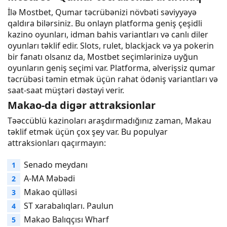
İlə Mostbet, Qumar təcrübənizi növbəti səviyyəyə
qaldıra bilərsiniz. Bu onlayn platforma geniş çeşidli
kazino oyunları, idman bahis variantları və canlı diler
oyunları təklif edir. Slots, rulet, blackjack və ya pokerin
bir fanatı olsanız da, Mostbet seçimlərinizə uyğun
oyunların geniş seçimi var. Platforma, əlverişsiz qumar
təcrübəsi təmin etmək üçün rahat ödəniş variantları və
saat-saat müştəri dəstəyi verir.
Makao-da digər attraksionlar
Təəccüblü kazinoları araşdırmadığınız zaman, Makau
təklif etmək üçün çox şey var. Bu populyar
attraksionları qaçırmayın:
Senado meydanı
A-MA Məbədi
Makao qülləsi
ST xarabalıqları. Paulun
Makao Balıqçısı Wharf