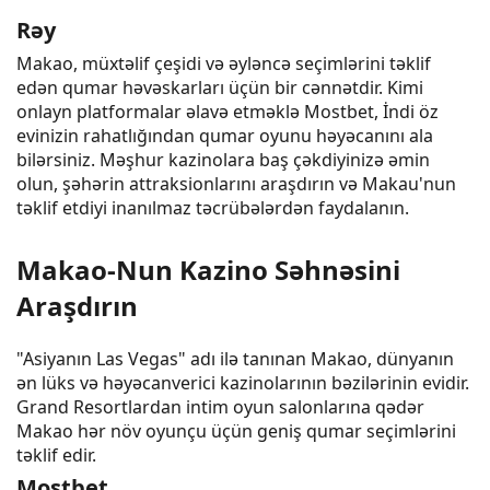
Rəy
Makao, müxtəlif çeşidi və əyləncə seçimlərini təklif
edən qumar həvəskarları üçün bir cənnətdir. Kimi
onlayn platformalar əlavə etməklə Mostbet, İndi öz
evinizin rahatlığından qumar oyunu həyəcanını ala
bilərsiniz. Məşhur kazinolara baş çəkdiyinizə əmin
olun, şəhərin attraksionlarını araşdırın və Makau'nun
təklif etdiyi inanılmaz təcrübələrdən faydalanın.
Makao-Nun Kazino Səhnəsini
Araşdırın
"Asiyanın Las Vegas" adı ilə tanınan Makao, dünyanın
ən lüks və həyəcanverici kazinolarının bəzilərinin evidir.
Grand Resortlardan intim oyun salonlarına qədər
Makao hər növ oyunçu üçün geniş qumar seçimlərini
təklif edir.
Mostbet