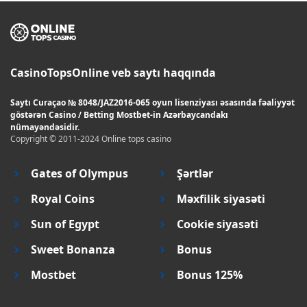
CasinoTopsOnline veb saytı haqqında
Saytı Curaçao № 8048/JAZ2016-065 oyun lisenziyası əsasında fəaliyyət
göstərən Casino / Betting Mostbet-in Azərbaycandakı
nümayəndəsidir.
Copyright © 2011-2024 Online tops casino
Gates of Olympus
Şərtlər
Royal Coins
Məxfilik siyasəti
Sun of Egypt
Cookie siyasəti
Sweet Bonanza
Bonus
Mostbet
Bonus 125%