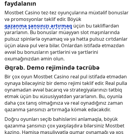
faydalanın
Mostbet Casino tez-tez oyunçularına müxtəlif bonuslar
və promosyonlar təklif edir. Böyük
qazanma şansınızı artırmaq
üçün bu təkliflərdən
yararlanın. Bu bonuslar müəyyən slot maşınlarında
pulsuz spinlərlə oynamaq və ya hətta pulsuz cırtdanlar
üçün əlavə pul verə bilər. Onlardan istifadə etməzdən
əvvəl bu bonusların şərtlərini və şərtlərini
oxumağınızdan əmin olun.
Əqrəb. Demo rejimində təcrübə
Bir çox oyun Mostbet Casino real pul istifadə etmədən
oynaya biləcəyiniz bir demo rejimi təklif edir. Real pulla
oynamadan əvvəl bacarıq və strategiyalarınızı tətbiq
etmək üçün bu xüsusiyyətdən yararlanın. Bu, oyunla
daha çox tanış olmağınıza və real oynadığınız zaman
qazanma şansınızı artırmağa kömək edəcəkdir.
Doğru oyunları seçib bahislərini anlamaqla, böyük
qazanma şansınızı çox yaxşılaşdıra bilərsiniz Mostbet
kazino. Həmişə məsuliyyətlə qumar oynamağı və xoş