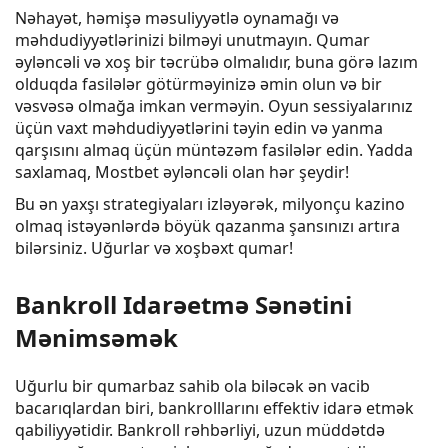
Nəhayət, həmişə məsuliyyətlə oynamağı və
məhdudiyyətlərinizi bilməyi unutmayın. Qumar
əyləncəli və xoş bir təcrübə olmalıdır, buna görə lazım
olduqda fasilələr götürməyinizə əmin olun və bir
vəsvəsə olmağa imkan verməyin. Oyun sessiyalarınız
üçün vaxt məhdudiyyətlərini təyin edin və yanma
qarşısını almaq üçün müntəzəm fasilələr edin. Yadda
saxlamaq, Mostbet əyləncəli olan hər şeydir!
Bu ən yaxşı strategiyaları izləyərək, milyonçu kazino
olmaq istəyənlərdə böyük qazanma şansınızı artıra
bilərsiniz. Uğurlar və xoşbəxt qumar!
Bankroll Idarəetmə Sənətini
Mənimsəmək
Uğurlu bir qumarbaz sahib ola biləcək ən vacib
bacarıqlardan biri, bankrolllarını effektiv idarə etmək
qabiliyyətidir. Bankroll rəhbərliyi, uzun müddətdə