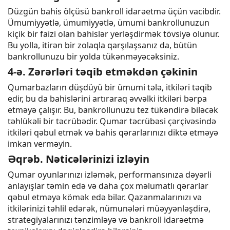
Düzgün bahis ölçüsü bankroll idarəetmə üçün vacibdir.
Ümumiyyətlə, ümumiyyətlə, ümumi bankrollunuzun
kiçik bir faizi olan bahislər yerləşdirmək tövsiyə olunur.
Bu yolla, itirən bir zolaqla qarşılaşsanız da, bütün
bankrollunuzu bir yolda tükənməyəcəksiniz.
4-ə. Zərərləri təqib etməkdən çəkinin
Qumarbazların düşdüyü bir ümumi tələ, itkiləri təqib
edir, bu da bahislərini artıraraq əvvəlki itkiləri bərpa
etməyə çalışır. Bu, bankrollunuzu tez tükəndirə biləcək
təhlükəli bir təcrübədir. Qumar təcrübəsi çərçivəsində
itkiləri qəbul etmək və bahis qərarlarınızı diktə etməyə
imkan verməyin.
Əqrəb. Nəticələrinizi izləyin
Qumar oyunlarınızı izləmək, performansınıza dəyərli
anlayışlar təmin edə və daha çox məlumatlı qərarlar
qəbul etməyə kömək edə bilər. Qazanmalarınızı və
itkilərinizi təhlil edərək, nümunələri müəyyənləşdirə,
strategiyalarınızı tənzimləyə və bankroll idarəetmə