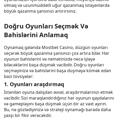
olmaq və uzunmüddətli uğur qazanmaq istəyənlərdə
böyük qazanma şansınızı artırırsınız.
Doğru Oyunları Seçmək Və
Bahislərini Anlamaq
Oynamaq gələndə Mostbet Casino, düzgün oyunları
seçərək böyük qazanma şansınızı çox artıra bilər. Hər
oyunun bahislərini və nemətinizdə necə işləyə
biləcəklərini başa düşmək vacibdir. Doğru oyunları
seçməyinizə və bahislərini başa düşməyə kömək edən
bəzi tövsiyələr:
1. Oyunları araşdırmaq
İstənilən oyuna dalışdan əvvəl, araşdırmalarınızı etmək
vacibdir. Sizi maraqlandırdığınız hər oyunun qaydalarını
və gameplayını başa düşmək üçün bir az vaxt ayırın.
Bu, nə gözlədiyinizə və strateji oynamağı barədə daha
yaxşı bir fikir verəcəkdir.