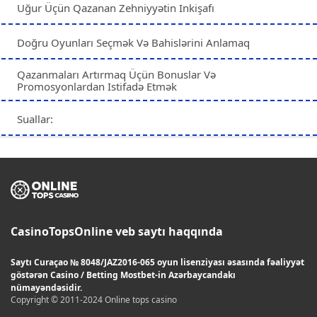
Uğur Üçün Qazanan Zehniyyətin Inkişafı
Doğru Oyunları Seçmək Və Bahislərini Anlamaq
Qazanmaları Artırmaq Üçün Bonuslar Və
Promosyonlardan Istifadə Etmək
Suallar:
CasinoTopsOnline veb saytı haqqında
Saytı Curaçao № 8048/JAZ2016-065 oyun lisenziyası əsasında fəaliyyət
göstərən Casino / Betting Mostbet-in Azərbaycandakı
nümayəndəsidir.
Copyright © 2011-2024 Online tops casino