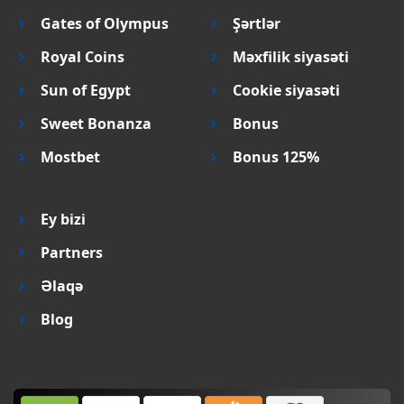
Gates of Olympus
Şərtlər
Royal Coins
Məxfilik siyasəti
Sun of Egypt
Cookie siyasəti
Sweet Bonanza
Bonus
Mostbet
Bonus 125%
Ey bizi
Partners
Əlaqə
Blog