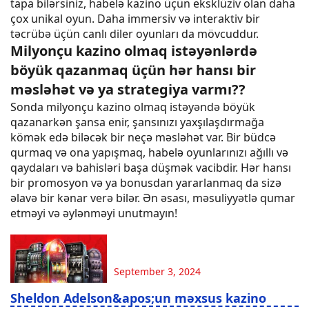
tapa bilərsiniz, habelə kazino üçün eksklüziv olan daha
çox unikal oyun. Daha immersiv və interaktiv bir
təcrübə üçün canlı diler oyunları da mövcuddur.
Milyonçu kazino olmaq istəyənlərdə
böyük qazanmaq üçün hər hansı bir
məsləhət və ya strategiya varmı??
Sonda milyonçu kazino olmaq istəyəndə böyük
qazanarkən şansa enir, şansınızı yaxşılaşdırmağa
kömək edə biləcək bir neçə məsləhət var. Bir büdcə
qurmaq və ona yapışmaq, habelə oyunlarınızı ağıllı və
qaydaları və bahisləri başa düşmək vacibdir. Hər hansı
bir promosyon və ya bonusdan yararlanmaq da sizə
əlavə bir kənar verə bilər. Ən əsası, məsuliyyətlə qumar
etməyi və əylənməyi unutmayın!
September 3, 2024
Sheldon Adelson&apos;un məxsus kazino