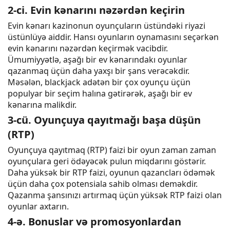
2-ci. Evin kənarını nəzərdən keçirin
Evin kənarı kazinonun oyunçuların üstündəki riyazi
üstünlüyə aiddir. Hansı oyunların oynamasını seçərkən
evin kənarını nəzərdən keçirmək vacibdir.
Ümumiyyətlə, aşağı bir ev kənarındakı oyunlar
qazanmaq üçün daha yaxşı bir şans verəcəkdir.
Məsələn, blackjack adətən bir çox oyunçu üçün
populyar bir seçim halına gətirərək, aşağı bir ev
kənarına malikdir.
3-cü. Oyunçuya qayıtmağı başa düşün
(RTP)
Oyunçuya qayıtmaq (RTP) faizi bir oyun zaman zaman
oyunçulara geri ödəyəcək pulun miqdarını göstərir.
Daha yüksək bir RTP faizi, oyunun qazancları ödəmək
üçün daha çox potensiala sahib olması deməkdir.
Qazanma şansınızı artırmaq üçün yüksək RTP faizi olan
oyunlar axtarın.
4-ə. Bonuslar və promosyonlardan