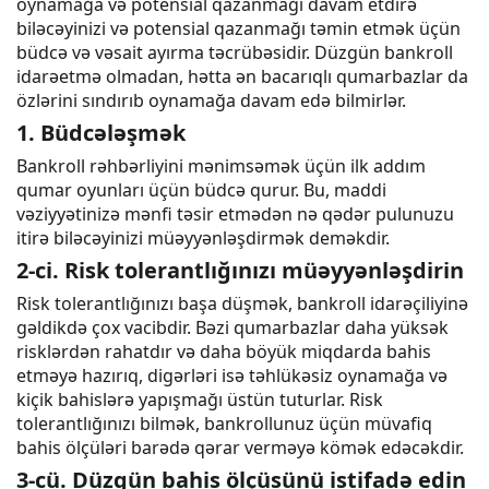
oynamağa və potensial qazanmağı davam etdirə
biləcəyinizi və potensial qazanmağı təmin etmək üçün
büdcə və vəsait ayırma təcrübəsidir. Düzgün bankroll
idarəetmə olmadan, hətta ən bacarıqlı qumarbazlar da
özlərini sındırıb oynamağa davam edə bilmirlər.
1. Büdcələşmək
Bankroll rəhbərliyini mənimsəmək üçün ilk addım
qumar oyunları üçün büdcə qurur. Bu, maddi
vəziyyətinizə mənfi təsir etmədən nə qədər pulunuzu
itirə biləcəyinizi müəyyənləşdirmək deməkdir.
2-ci. Risk tolerantlığınızı müəyyənləşdirin
Risk tolerantlığınızı başa düşmək, bankroll idarəçiliyinə
gəldikdə çox vacibdir. Bəzi qumarbazlar daha yüksək
risklərdən rahatdır və daha böyük miqdarda bahis
etməyə hazırıq, digərləri isə təhlükəsiz oynamağa və
kiçik bahislərə yapışmağı üstün tuturlar. Risk
tolerantlığınızı bilmək, bankrollunuz üçün müvafiq
bahis ölçüləri barədə qərar verməyə kömək edəcəkdir.
3-cü. Düzgün bahis ölçüsünü istifadə edin