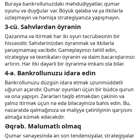
Buraya bankrollunuzdakı məhdudiyyətlər, qumar
oyunu və duyğular var. Böyük qələbə və ya itkilərlə
üzləşməyin və həmişə strategiyanıza yapışmayın.
3-cü. Səhvlərdən öyrənin
Qazanma və itirmək hər iki oyun təcrübəsinin bir
hissəsidir. Səhvlərinizdən öyrənmək və itkilərlə
yanaşmamaq vacibdir. Gameplayınızı təhlil edin,
strategiya və texnikaları öyrənin və daim bacarıqlarınızı
artırın. Hər itki dəyərli bir öyrənmə imkanı ola bilər.
4-ə. Bankrollunuzu idarə edin
Bankrollunuzu düzgün idarə etmək uzunmüddətli
uğurun açarıdır. Qumar oyunları üçün bir büdcə qurun
və ona yapışın. Zərərləri təqib etməkdən çəkinin və
yalnız itirmək üçün nə edə biləcəyinizə bahis edin. Bu,
nəzarətdə qalmağınıza və maliyyə çətinliyinin qarşısını
almağa kömək edəcəkdir.
Əqrəb. Məlumatlı olmaq
Qumar sənayesində ən son tendensiyalar, strategiyalar