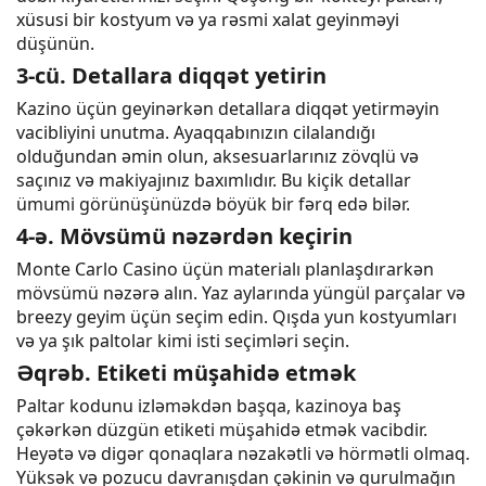
xüsusi bir kostyum və ya rəsmi xalat geyinməyi
düşünün.
3-cü. Detallara diqqət yetirin
Kazino üçün geyinərkən detallara diqqət yetirməyin
vacibliyini unutma. Ayaqqabınızın cilalandığı
olduğundan əmin olun, aksesuarlarınız zövqlü və
saçınız və makiyajınız baxımlıdır. Bu kiçik detallar
ümumi görünüşünüzdə böyük bir fərq edə bilər.
4-ə. Mövsümü nəzərdən keçirin
Monte Carlo Casino üçün materialı planlaşdırarkən
mövsümü nəzərə alın. Yaz aylarında yüngül parçalar və
breezy geyim üçün seçim edin. Qışda yun kostyumları
və ya şık paltolar kimi isti seçimləri seçin.
Əqrəb. Etiketi müşahidə etmək
Paltar kodunu izləməkdən başqa, kazinoya baş
çəkərkən düzgün etiketi müşahidə etmək vacibdir.
Heyətə və digər qonaqlara nəzakətli və hörmətli olmaq.
Yüksək və pozucu davranışdan çəkinin və qurulmağın