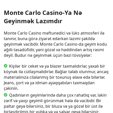
Monte Carlo Casino-Ya Nə
Geyinmək Lazımdır
Monte Carlo Casino məftunedici və lüks atmosferi ilə
tanınır, buna görə ziyarət edərkən lazımi şəkildə
geyinmək vacibdir. Monte Carlo Casino-da geyim kodu
ağıllı təsadüfidir, yəni gözəl və həddindən artıq rəsmi
deyil. Budur nə geyinmək üçün bəzi tövsiyələr:
Kişilər bir ceket və ya blazer taxmalıdırlar, yaxalı bir
köynək ilə cütləşməlidirlər. Bağlar tələb olunmur, ancaq
materialınıza cilalanmış bir toxunuş əlavə edə bilərlər.
Jeans, şort və ya idman ayaqqabıları taxmaqdan
çəkinin.
Qadınların geyimlərində daha çox rahatlıq var, lakin
zərif və yaxşı geyimli görünmək hələ də vacibdir. Bir
paltar geyə bilərsiniz, bir bluza və ya gözəl bir üst ilə
birləşdirilmiş bir yubka və ya şalvar geyə bilərsiniz.