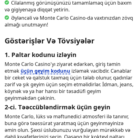
Cilalanmış görünüşünüzü tamamlamaq üçün baxım
və gigiyenaya diqqət yetirin.
Əyləncəli və Monte Carlo Casino-da vaxtınızdan zövq
almağı unutmayın!
Göstərişlər Və Tövsiyələr
1. Paltar kodunu izləyin
Monte Carlo Casino'yı ziyarət edərkən, giriş təmin
etmək
üçün geyim kodunu
izləmək vacibdir. Cənablar
bir ceket və qalstuk taxmaq üçün tələb olunur, qadınlar
zərif və şık geyim üçün seçim etməlidirlər. İdman, jeans,
köynək və ya hər hansı bir təsadüfi geyim
geyinməkdən çəkinin.
2-ci. Təəccübləndirmək üçün geyin
Monte Carlo, lüks və məftunedici atmosferi ilə tanınır,
buna görə təəssürat yaratmaq üçün geyinməyinizə
əmin olun. Şəxsi üslubunuzu vurğulayan mürəkkəb və
dəbli kıyafetlerinizi seçin. Qəşəng bir kokteyl paltarı,