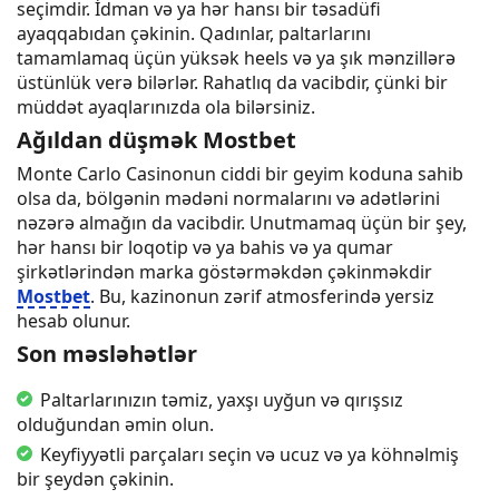
seçimdir. İdman və ya hər hansı bir təsadüfi
ayaqqabıdan çəkinin. Qadınlar, paltarlarını
tamamlamaq üçün yüksək heels və ya şık mənzillərə
üstünlük verə bilərlər. Rahatlıq da vacibdir, çünki bir
müddət ayaqlarınızda ola bilərsiniz.
Ağıldan düşmək Mostbet
Monte Carlo Casinonun ciddi bir geyim koduna sahib
olsa da, bölgənin mədəni normalarını və adətlərini
nəzərə almağın da vacibdir. Unutmamaq üçün bir şey,
hər hansı bir loqotip və ya bahis və ya qumar
şirkətlərindən marka göstərməkdən çəkinməkdir
Mostbet
. Bu, kazinonun zərif atmosferində yersiz
hesab olunur.
Son məsləhətlər
Paltarlarınızın təmiz, yaxşı uyğun və qırışsız
olduğundan əmin olun.
Keyfiyyətli parçaları seçin və ucuz və ya köhnəlmiş
bir şeydən çəkinin.