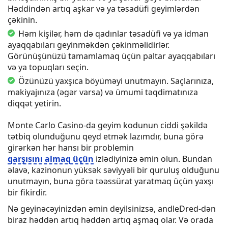
Həddindən artıq aşkar və ya təsadüfi geyimlərdən
çəkinin.
Həm kişilər, həm də qadınlar təsadüfi və ya idman
ayaqqabıları geyinməkdən çəkinməlidirlər.
Görünüşünüzü tamamlamaq üçün paltar ayaqqabıları
və ya topuqları seçin.
Özünüzü yaxşıca böyüməyi unutmayın. Saçlarınıza,
makiyajınıza (əgər varsa) və ümumi təqdimatınıza
diqqət yetirin.
Monte Carlo Casino-da geyim kodunun ciddi şəkildə
tətbiq olunduğunu qeyd etmək lazımdır, buna görə
girərkən hər hansı bir problemin
qarşısını almaq üçün
izlədiyinizə əmin olun. Bundan
əlavə, kazinonun yüksək səviyyəli bir quruluş olduğunu
unutmayın, buna görə təəssürat yaratmaq üçün yaxşı
bir fikirdir.
Nə geyinəcəyinizdən əmin deyilsinizsə, andleDred-dən
biraz həddən artıq həddən artıq aşmaq olar. Və orada