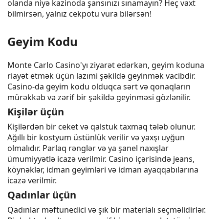
olanda niyə kazinoda şansınızı sınamayın? Heç vaxt
bilmirsən, yalnız cekpotu vura bilərsən!
Geyim Kodu
Monte Carlo Casino'yı ziyarət edərkən, geyim koduna
riayət etmək üçün lazımi şəkildə geyinmək vacibdir.
Casino-da geyim kodu olduqca sərt və qonaqların
mürəkkəb və zərif bir şəkildə geyinməsi gözlənilir.
Kişilər üçün
Kişilərdən bir ceket və qalstuk taxmaq tələb olunur.
Ağıllı bir kostyum üstünlük verilir və yaxşı uyğun
olmalıdır. Parlaq rənglər və ya şanel naxışlar
ümumiyyətlə icazə verilmir. Casino içərisində jeans,
köynəklər, idman geyimləri və idman ayaqqabılarına
icazə verilmir.
Qadınlar üçün
Qadınlar məftunedici və şık bir materialı seçməlidirlər.