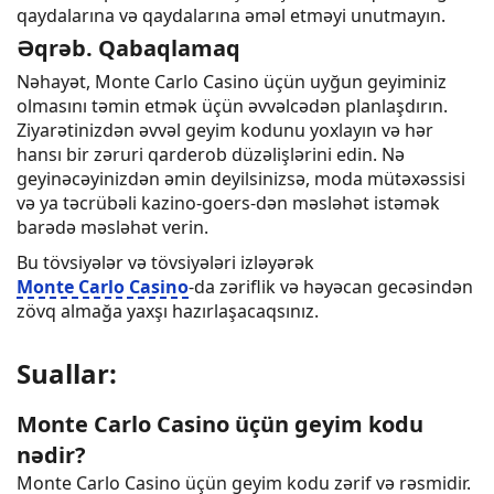
qaydalarına və qaydalarına əməl etməyi unutmayın.
Əqrəb. Qabaqlamaq
Nəhayət, Monte Carlo Casino üçün uyğun geyiminiz
olmasını təmin etmək üçün əvvəlcədən planlaşdırın.
Ziyarətinizdən əvvəl geyim kodunu yoxlayın və hər
hansı bir zəruri qarderob düzəlişlərini edin. Nə
geyinəcəyinizdən əmin deyilsinizsə, moda mütəxəssisi
və ya təcrübəli kazino-goers-dən məsləhət istəmək
barədə məsləhət verin.
Bu tövsiyələr və tövsiyələri izləyərək
Monte Carlo Casino
-da zəriflik və həyəcan gecəsindən
zövq almağa yaxşı hazırlaşacaqsınız.
Suallar:
Monte Carlo Casino üçün geyim kodu
nədir?
Monte Carlo Casino üçün geyim kodu zərif və rəsmidir.