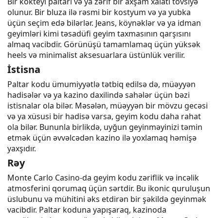
Bir kokteyl paltarı və ya zərif bir axşam xalatı tövsiyə
olunur. Bir bluza ilə rəsmi bir kostyum və ya yubka
üçün seçim edə bilərlər. Jeans, köynəklər və ya idman
geyimləri kimi təsadüfi geyim taxmasının qarşısını
almaq vacibdir. Görünüşü tamamlamaq üçün yüksək
heels və minimalist aksesuarlara üstünlük verilir.
İstisna
Paltar kodu ümumiyyətlə tətbiq edilsə də, müəyyən
hadisələr və ya kazino daxilində sahələr üçün bəzi
istisnalar ola bilər. Məsələn, müəyyən bir mövzu gecəsi
və ya xüsusi bir hadisə varsa, geyim kodu daha rahat
ola bilər. Bununla birlikdə, uyğun geyinməyinizi təmin
etmək üçün əvvəlcədən kazino ilə yoxlamaq həmişə
yaxşıdır.
Rəy
Monte Carlo Casino-da geyim kodu zəriflik və incəlik
atmosferini qorumaq üçün sərtdir. Bu ikonic quruluşun
üslubunu və mühitini əks etdirən bir şəkildə geyinmək
vacibdir. Paltar koduna yapışaraq, kazinoda