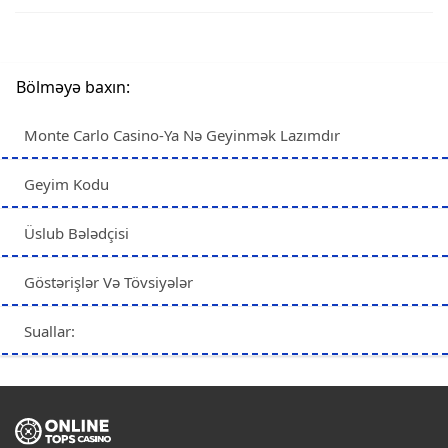
Bölməyə baxın:
Monte Carlo Casino-Ya Nə Geyinmək Lazımdır
Geyim Kodu
Üslub Bələdçisi
Göstərişlər Və Tövsiyələr
Suallar: