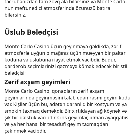
təcrübənizdən tam zövq ala bilərsiniz və Monte Carlo-
nun məftunedici atmosferində özünüzü batıra
bilərsiniz.
Üslub Bələdçisi
Monte Carlo Casino üçün geyinməyə gəldikdə, zərif
atmosferlə uyğun olmağınız üçün müəyyən bir paltar
koduna və üslubuna riayət etmək vacibdir. Budur,
qarderob seçimlərinizi gəzməyə kömək edəcək bir stil
bələdçisi:
Zərif axşam geyimləri
Monte Carlo Casino, qonaqların zərif axşam
geyimlərində geyinməsini tələb edən rəsmi geyim kodu
var. Kişilər üçün bu, adətən qaranlıq bir kostyum və ya
smokin taxmaq deməkdir. Bir xırtıldayan ağ köynək və
şık bir qalstuk vacibdir. Cins geyimlər, idman ayaqqabısı
və ya hər hansı bir təsadüfi geyim taxmaqdan
çəkinmək vacibdir.