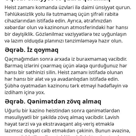
Heist zamanı komanda üzvləri ilə daimi ünsiyyət qurun.
Təhlükəsizlik yolu ilə tutmamaq üçün şifrəli rabitə
cihazlarından istifadə edin. Ayrıca, ətrafınızdan
xəbərdar olun və kazinonun atmosferindəki hər hansı
bir dəyişiklik. Gözlənilməz vəziyyətlərə tez uyğunlaşın
və lazım olduqda planınızı tənzimləməyə hazır olun.
Əqrəb. İz qoymaq
Qaçmağımdan sonra arxada iz buraxmamaq vacibdir.
Barmaq izlərini çıxarmaq üçün əlaqə qurduğunuz hər
hansı bir səthinizi silin. Heist zamanı istifadə olunan
hər hansı bir alət və ya avadanlıqdan istifadə edin.
Şübhə oyatmadan kazinonu tərk etməyi hədəfləyin və
izdiham içinə yox.
Əqrəb. Qənimətdən zövq almaq
Uğurlu bir kazino heistindən sonra qənimətlərdən
məsuliyyətli bir şəkildə zövq almaq vacibdir. Lavish
həyat tərzi və ya ekstravaqant alış-veriş etməklə
lazımsız diqqəti cəlb etməkdən çəkinin. Bunun əvəzinə,