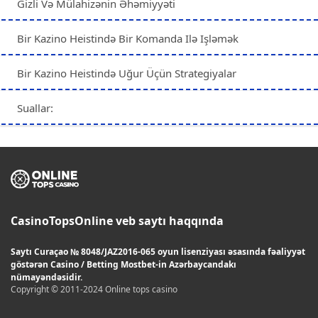
Gizli Və Mülahizənin Əhəmiyyəti
Bir Kazino Heistində Bir Komanda Ilə Işləmək
Bir Kazino Heistində Uğur Üçün Strategiyalar
Suallar:
CasinoTopsOnline veb saytı haqqında
Saytı Curaçao № 8048/JAZ2016-065 oyun lisenziyası əsasında fəaliyyət
göstərən Casino / Betting Mostbet-in Azərbaycandakı
nümayəndəsidir.
Copyright © 2011-2024 Online tops casino