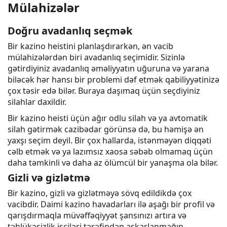
Mülahizələr
Doğru avadanlıq seçmək
Bir kazino heistini planlaşdırarkən, ən vacib
mülahizələrdən biri avadanlıq seçimidir. Sizinlə
gətirdiyiniz avadanlıq əməliyyatın uğuruna və yarana
biləcək hər hansı bir problemi dəf etmək qabiliyyətinizə
çox təsir edə bilər. Buraya daşımaq üçün seçdiyiniz
silahlar daxildir.
Bir kazino heisti üçün ağır odlu silah və ya avtomatik
silah gətirmək cazibədar görünsə də, bu həmişə ən
yaxşı seçim deyil. Bir çox hallarda, istənməyən diqqəti
cəlb etmək və ya lazımsız xaosa səbəb olmamaq üçün
daha təmkinli və daha az ölümcül bir yanaşma ola bilər.
Gizli və gizlətmə
Bir kazino, gizli və gizlətməyə sövq edildikdə çox
vacibdir. Daimi kazino havadarları ilə aşağı bir profil və
qarışdırmaqla müvəffəqiyyət şansınızı artıra və
təhlükəsizlik işçiləri tərəfindən aşkarlanmağın