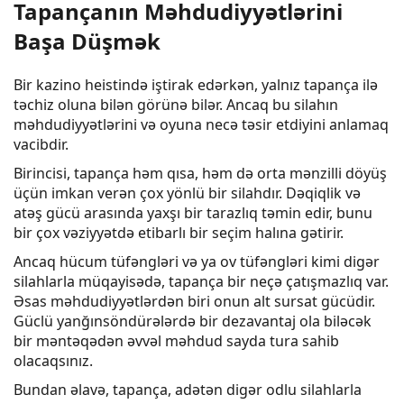
Tapançanın Məhdudiyyətlərini
Başa Düşmək
Bir kazino heistində iştirak edərkən, yalnız tapança ilə
təchiz oluna bilən görünə bilər. Ancaq bu silahın
məhdudiyyətlərini və oyuna necə təsir etdiyini anlamaq
vacibdir.
Birincisi, tapança həm qısa, həm də orta mənzilli döyüş
üçün imkan verən çox yönlü bir silahdır. Dəqiqlik və
atəş gücü arasında yaxşı bir tarazlıq təmin edir, bunu
bir çox vəziyyətdə etibarlı bir seçim halına gətirir.
Ancaq hücum tüfəngləri və ya ov tüfəngləri kimi digər
silahlarla müqayisədə, tapança bir neçə çatışmazlıq var.
Əsas məhdudiyyətlərdən biri onun alt sursat gücüdir.
Güclü yanğınsöndürələrdə bir dezavantaj ola biləcək
bir məntəqədən əvvəl məhdud sayda tura sahib
olacaqsınız.
Bundan əlavə, tapança, adətən digər odlu silahlarla