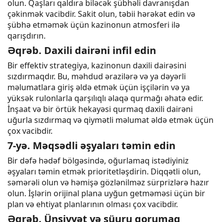
olun. Qaşları qaldıra biləcək şübhəli davranışdan
çəkinmək vacibdir. Sakit olun, təbii hərəkət edin və
şübhə etməmək üçün kazinonun atmosferi ilə
qarışdırın.
Əqrəb. Daxili dairəni infil edin
Bir effektiv strategiya, kazinonun daxili dairəsini
sızdırmaqdır. Bu, məhdud ərazilərə və ya dəyərli
məlumatlara giriş əldə etmək üçün işçilərin və ya
yüksək rulonlarla qarşılıqlı əlaqə qurmağı əhatə edir.
İnşaat və bir örtük hekayəsi qurmaq daxili dairəni
uğurla sızdırmaq və qiymətli məlumat əldə etmək üçün
çox vacibdir.
7-yə. Məqsədli əşyaları təmin edin
Bir dəfə hədəf bölgəsində, oğurlamaq istədiyiniz
əşyaları təmin etmək prioritetləşdirin. Diqqətli olun,
səmərəli olun və həmişə gözlənilməz sürprizlərə hazır
olun. İşlərin orijinal plana uyğun getməməsi üçün bir
plan və ehtiyat planlarının olması çox vacibdir.
Əqrəb. Ünsiyyət və şüuru qorumaq