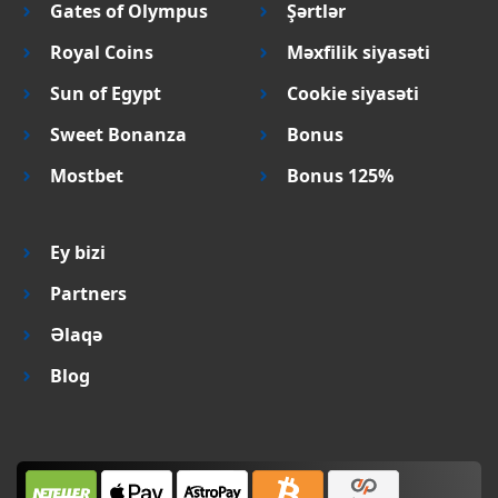
Gates of Olympus
Şərtlər
Royal Coins
Məxfilik siyasəti
Sun of Egypt
Cookie siyasəti
Sweet Bonanza
Bonus
Mostbet
Bonus 125%
Ey bizi
Partners
Əlaqə
Blog