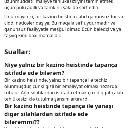
uzunmüddətli maliyyə təhlükəsizliyini təmin etmək
üçün pulu ağıllı və təmkinli şəkildə sərf edin.
Unutmayın ki, bir kazino heistinə cəhd qanunsuzdur və
ciddi nəticələr daşıyır. Bu məqalə sırf uydurmadır və
qanunsuz fəaliyyətlə məşğul olmaq üçün bələdçi və ya
təşviq kimi baxılmamalıdır.
Suallar:
Niyə yalnız bir kazino heistində tapança
istifadə edə bilərəm?
Bir kazino heistində, yalnız bir tapança ilə təchiz
olunmuşdur, çünki gizli bir əməliyyat olması nəzərdə
tutulur. Ağır silahlardan istifadə etmək çox diqqət çəkib
təhlükəsizliklə tutulma şansını artırardı.
Bir kazino heistində tapança ilə yanaşı
digər silahlardan istifadə edə
bilərəmmi??