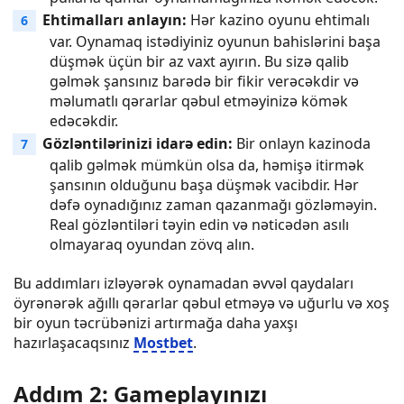
Ehtimalları anlayın:
Hər kazino oyunu ehtimalı
var. Oynamaq istədiyiniz oyunun bahislərini başa
düşmək üçün bir az vaxt ayırın. Bu sizə qalib
gəlmək şansınız barədə bir fikir verəcəkdir və
məlumatlı qərarlar qəbul etməyinizə kömək
edəcəkdir.
Gözləntilərinizi idarə edin:
Bir onlayn kazinoda
qalib gəlmək mümkün olsa da, həmişə itirmək
şansının olduğunu başa düşmək vacibdir. Hər
dəfə oynadığınız zaman qazanmağı gözləməyin.
Real gözləntiləri təyin edin və nəticədən asılı
olmayaraq oyundan zövq alın.
Bu addımları izləyərək oynamadan əvvəl qaydaları
öyrənərək ağıllı qərarlar qəbul etməyə və uğurlu və xoş
bir oyun təcrübənizi artırmağa daha yaxşı
hazırlaşacaqsınız
Mostbet
.
Addım 2: Gameplayınızı