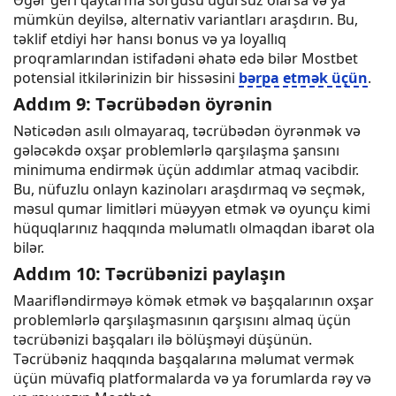
Əgər geri qaytarma sorğusu uğursuz olarsa və ya
mümkün deyilsə, alternativ variantları araşdırın. Bu,
təklif etdiyi hər hansı bonus və ya loyallıq
proqramlarından istifadəni əhatə edə bilər Mostbet
potensial itkilərinizin bir hissəsini
bərpa etmək üçün
.
Addım 9: Təcrübədən öyrənin
Nəticədən asılı olmayaraq, təcrübədən öyrənmək və
gələcəkdə oxşar problemlərlə qarşılaşma şansını
minimuma endirmək üçün addımlar atmaq vacibdir.
Bu, nüfuzlu onlayn kazinoları araşdırmaq və seçmək,
məsul qumar limitləri müəyyən etmək və oyunçu kimi
hüquqlarınız haqqında məlumatlı olmaqdan ibarət ola
bilər.
Addım 10: Təcrübənizi paylaşın
Maarifləndirməyə kömək etmək və başqalarının oxşar
problemlərlə qarşılaşmasının qarşısını almaq üçün
təcrübənizi başqaları ilə bölüşməyi düşünün.
Təcrübəniz haqqında başqalarına məlumat vermək
üçün müvafiq platformalarda və ya forumlarda rəy və