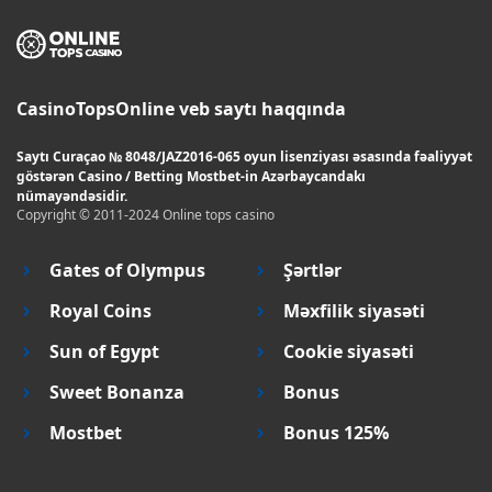
CasinoTopsOnline veb saytı haqqında
Saytı Curaçao № 8048/JAZ2016-065 oyun lisenziyası əsasında fəaliyyət
göstərən Casino / Betting Mostbet-in Azərbaycandakı
nümayəndəsidir.
Copyright © 2011-2024 Online tops casino
Gates of Olympus
Şərtlər
Royal Coins
Məxfilik siyasəti
Sun of Egypt
Cookie siyasəti
Sweet Bonanza
Bonus
Mostbet
Bonus 125%