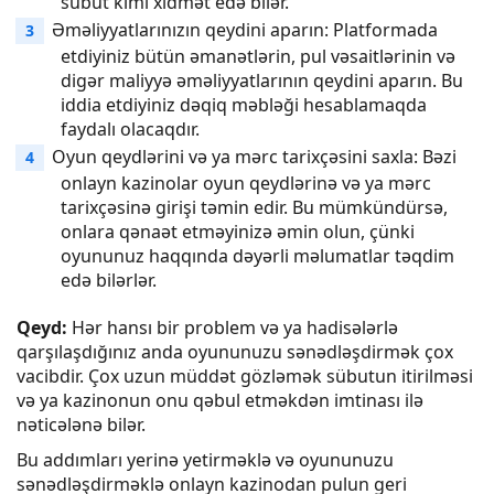
sübut kimi xidmət edə bilər.
Əməliyyatlarınızın qeydini aparın: Platformada
etdiyiniz bütün əmanətlərin, pul vəsaitlərinin və
digər maliyyə əməliyyatlarının qeydini aparın. Bu
iddia etdiyiniz dəqiq məbləği hesablamaqda
faydalı olacaqdır.
Oyun qeydlərini və ya mərc tarixçəsini saxla: Bəzi
onlayn kazinolar oyun qeydlərinə və ya mərc
tarixçəsinə girişi təmin edir. Bu mümkündürsə,
onlara qənaət etməyinizə əmin olun, çünki
oyununuz haqqında dəyərli məlumatlar təqdim
edə bilərlər.
Qeyd:
Hər hansı bir problem və ya hadisələrlə
qarşılaşdığınız anda oyununuzu sənədləşdirmək çox
vacibdir. Çox uzun müddət gözləmək sübutun itirilməsi
və ya kazinonun onu qəbul etməkdən imtinası ilə
nəticələnə bilər.
Bu addımları yerinə yetirməklə və oyununuzu
sənədləşdirməklə onlayn kazinodan pulun geri