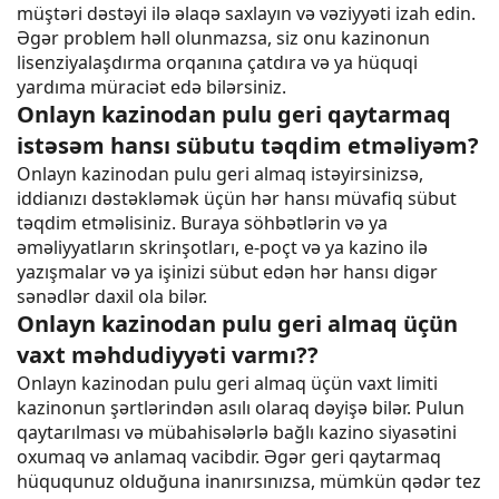
müştəri dəstəyi ilə əlaqə saxlayın və vəziyyəti izah edin.
Əgər problem həll olunmazsa, siz onu kazinonun
lisenziyalaşdırma orqanına çatdıra və ya hüquqi
yardıma müraciət edə bilərsiniz.
Onlayn kazinodan pulu geri qaytarmaq
istəsəm hansı sübutu təqdim etməliyəm?
Onlayn kazinodan pulu geri almaq istəyirsinizsə,
iddianızı dəstəkləmək üçün hər hansı müvafiq sübut
təqdim etməlisiniz. Buraya söhbətlərin və ya
əməliyyatların skrinşotları, e-poçt və ya kazino ilə
yazışmalar və ya işinizi sübut edən hər hansı digər
sənədlər daxil ola bilər.
Onlayn kazinodan pulu geri almaq üçün
vaxt məhdudiyyəti varmı??
Onlayn kazinodan pulu geri almaq üçün vaxt limiti
kazinonun şərtlərindən asılı olaraq dəyişə bilər. Pulun
qaytarılması və mübahisələrlə bağlı kazino siyasətini
oxumaq və anlamaq vacibdir. Əgər geri qaytarmaq
hüququnuz olduğuna inanırsınızsa, mümkün qədər tez