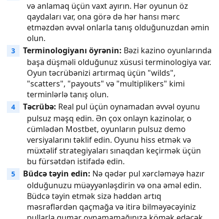
və anlamaq üçün vaxt ayırın. Hər oyunun öz
qaydaları var, ona görə də hər hansı mərc
etməzdən əvvəl onlarla tanış olduğunuzdan əmin
olun.
Terminologiyanı öyrənin:
Bəzi kazino oyunlarında
başa düşməli olduğunuz xüsusi terminologiya var.
Oyun təcrübənizi artırmaq üçün "wilds",
"scatters", "payouts" və "multiplikers" kimi
terminlərlə tanış olun.
Təcrübə:
Real pul üçün oynamadan əvvəl oyunu
pulsuz məşq edin. Ən çox onlayn kazinolar, o
cümlədən Mostbet, oyunların pulsuz demo
versiyalarını təklif edin. Oyunu hiss etmək və
müxtəlif strategiyaları sınaqdan keçirmək üçün
bu fürsətdən istifadə edin.
Büdcə təyin edin:
Nə qədər pul xərcləməyə hazır
olduğunuzu müəyyənləşdirin və ona əməl edin.
Büdcə təyin etmək sizə həddən artıq
məsrəflərdən qaçmağa və itirə bilməyəcəyiniz
pullarla qumar oynamamağınıza kömək edəcək.