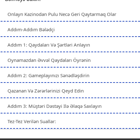
Onlayn Kazinodan Pulu Necə Geri Qaytarmaq Olar
Addım-Addım Bələdçi
Addım 1: Qaydaları Və Şərtləri Anlayın
Oynamazdan Əvvəl Qaydaları Öyrənin
Addım 2: Gameplayınızı Sənədləşdirin
Qazanan Və Zərərlərinizi Qeyd Edin
Addım 3: Müştəri Dəstəyi Ilə Əlaqə Saxlayın
Tez-Tez Verilən Suallar: