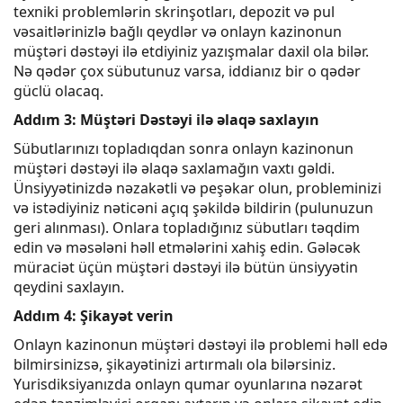
texniki problemlərin skrinşotları, depozit və pul
vəsaitlərinizlə bağlı qeydlər və onlayn kazinonun
müştəri dəstəyi ilə etdiyiniz yazışmalar daxil ola bilər.
Nə qədər çox sübutunuz varsa, iddianız bir o qədər
güclü olacaq.
Addım 3: Müştəri Dəstəyi ilə əlaqə saxlayın
Sübutlarınızı topladıqdan sonra onlayn kazinonun
müştəri dəstəyi ilə əlaqə saxlamağın vaxtı gəldi.
Ünsiyyətinizdə nəzakətli və peşəkar olun, probleminizi
və istədiyiniz nəticəni açıq şəkildə bildirin (pulunuzun
geri alınması). Onlara topladığınız sübutları təqdim
edin və məsələni həll etmələrini xahiş edin. Gələcək
müraciət üçün müştəri dəstəyi ilə bütün ünsiyyətin
qeydini saxlayın.
Addım 4: Şikayət verin
Onlayn kazinonun müştəri dəstəyi ilə problemi həll edə
bilmirsinizsə, şikayətinizi artırmalı ola bilərsiniz.
Yurisdiksiyanızda onlayn qumar oyunlarına nəzarət