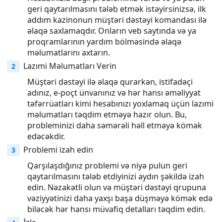
geri qaytarılmasını tələb etmək istəyirsinizsə, ilk
addım kazinonun müştəri dəstəyi komandası ilə
əlaqə saxlamaqdır. Onların veb saytında və ya
proqramlarının yardım bölməsində əlaqə
məlumatlarını axtarın.
Lazımi Məlumatları Verin
Müştəri dəstəyi ilə əlaqə qurarkən, istifadəçi
adınız, e-poçt ünvanınız və hər hansı əməliyyat
təfərrüatları kimi hesabınızı yoxlamaq üçün lazımi
məlumatları təqdim etməyə hazır olun. Bu,
probleminizi daha səmərəli həll etməyə kömək
edəcəkdir.
Problemi izah edin
Qarşılaşdığınız problemi və niyə pulun geri
qaytarılmasını tələb etdiyinizi aydın şəkildə izah
edin. Nəzakətli olun və müştəri dəstəyi qrupuna
vəziyyətinizi daha yaxşı başa düşməyə kömək edə
biləcək hər hansı müvafiq detalları təqdim edin.