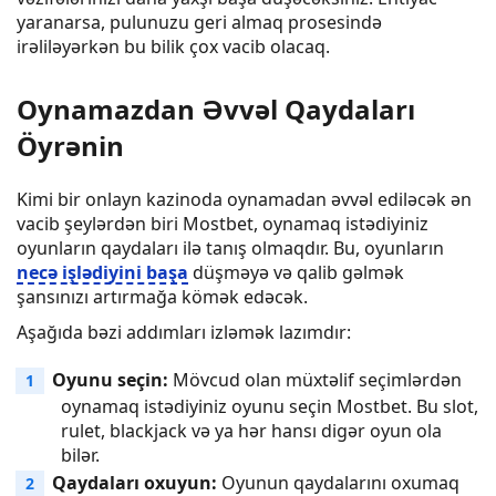
yaranarsa, pulunuzu geri almaq prosesində
irəliləyərkən bu bilik çox vacib olacaq.
Oynamazdan Əvvəl Qaydaları
Öyrənin
Kimi bir onlayn kazinoda oynamadan əvvəl ediləcək ən
vacib şeylərdən biri Mostbet, oynamaq istədiyiniz
oyunların qaydaları ilə tanış olmaqdır. Bu, oyunların
necə işlədiyini başa
düşməyə və qalib gəlmək
şansınızı artırmağa kömək edəcək.
Aşağıda bəzi addımları izləmək lazımdır:
Oyunu seçin:
Mövcud olan müxtəlif seçimlərdən
oynamaq istədiyiniz oyunu seçin Mostbet. Bu slot,
rulet, blackjack və ya hər hansı digər oyun ola
bilər.
Qaydaları oxuyun:
Oyunun qaydalarını oxumaq