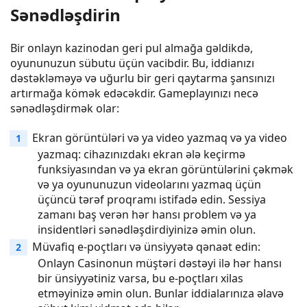
Sənədləşdirin
Bir onlayn kazinodan geri pul almağa gəldikdə,
oyununuzun sübutu üçün vacibdir. Bu, iddianızı
dəstəkləməyə və uğurlu bir geri qaytarma şansınızı
artırmağa kömək edəcəkdir. Gameplayınızı necə
sənədləşdirmək olar:
Ekran görüntüləri və ya video yazmaq və ya video
yazmaq: cihazınızdakı ekran ələ keçirmə
funksiyasından və ya ekran görüntülərini çəkmək
və ya oyununuzun videolarını yazmaq üçün
üçüncü tərəf proqramı istifadə edin. Sessiya
zamanı baş verən hər hansı problem və ya
insidentləri sənədləşdirdiyinizə əmin olun.
Müvafiq e-poçtları və ünsiyyətə qənaət edin:
Onlayn Casinonun müştəri dəstəyi ilə hər hansı
bir ünsiyyətiniz varsa, bu e-poçtları xilas
etməyinizə əmin olun. Bunlar iddialarınıza əlavə