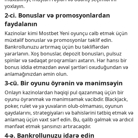
yoxlayın.
2-ci. Bonuslar və promosyonlardan
faydalanın
Kazinolar kimi Mostbet Yeni oyunçu cəlb etmək üçün
müxtəlif bonuslar və promosyonlar təklif edin.
Bankrollunuzu artırmaq üçün bu təkliflərdən
yararlanın. Xoş bonuslar, depozit bonusları, pulsuz
spinlər və sədaqət proqramları axtarın. Hər hansı bir
bonus iddia etməzdən əvvəl şərtləri oxuduğundan və
anlamağınızdan əmin olun.
3-cü. Bir oyunu öyrənin və mənimsəyin
Onlayn kazinolardan həqiqi pul qazanmaq üçün bir
oyunu öyrənmək və mənimsəmək vacibdir. Blackjack,
poker, rulet və ya yuvaların olub-olmaması, oyunun
qaydalarını, strategiyaları və bahislərini tətbiq etmək və
anlamaq üçün vaxt sərf edin. Bu, qalib gəlmək və ardıcıl
mənfəət etmək şansınızı artıracaqdır.
4-ə. Bankrollunuzu idarə edin