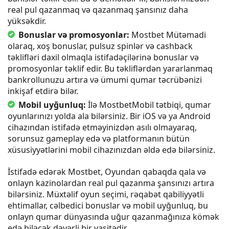
real pul qazanmaq və qazanmaq şansınız daha
yüksəkdir.
Bonuslar və promosyonlar:
Mostbet Mütəmadi
olaraq, xoş bonuslar, pulsuz spinlər və cashback
təklifləri daxil olmaqla istifadəçilərinə bonuslar və
promosyonlar təklif edir. Bu təkliflərdən yararlanmaq
bankrollunuzu artıra və ümumi qumar təcrübənizi
inkişaf etdirə bilər.
Mobil uyğunluq:
İlə MostbetMobil tətbiqi, qumar
oyunlarınızı yolda ala bilərsiniz. Bir iOS və ya Android
cihazından istifadə etməyinizdən asılı olmayaraq,
sorunsuz gameplay edə və platformanın bütün
xüsusiyyətlərini mobil cihazınızdan əldə edə bilərsiniz.
İstifadə edərək Mostbet, Oyundan qabaqda qala və
onlayn kazinolardan real pul qazanma şansınızı artıra
bilərsiniz. Müxtəlif oyun seçimi, rəqabət qabiliyyətli
ehtimallar, cəlbedici bonuslar və mobil uyğunluq, bu
onlayn qumar dünyasında uğur qazanmağınıza kömək
edə biləcək dəyərli bir vasitədir.