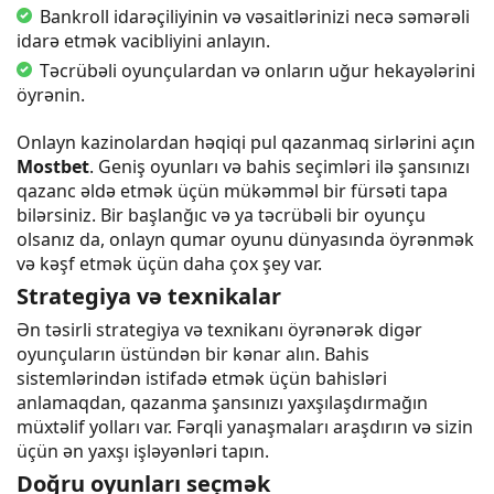
Bankroll idarəçiliyinin və vəsaitlərinizi necə səmərəli
idarə etmək vacibliyini anlayın.
Təcrübəli oyunçulardan və onların uğur hekayələrini
öyrənin.
Onlayn kazinolardan həqiqi pul qazanmaq sirlərini açın
Mostbet
. Geniş oyunları və bahis seçimləri ilə şansınızı
qazanc əldə etmək üçün mükəmməl bir fürsəti tapa
bilərsiniz. Bir başlanğıc və ya təcrübəli bir oyunçu
olsanız da, onlayn qumar oyunu dünyasında öyrənmək
və kəşf etmək üçün daha çox şey var.
Strategiya və texnikalar
Ən təsirli strategiya və texnikanı öyrənərək digər
oyunçuların üstündən bir kənar alın. Bahis
sistemlərindən istifadə etmək üçün bahisləri
anlamaqdan, qazanma şansınızı yaxşılaşdırmağın
müxtəlif yolları var. Fərqli yanaşmaları araşdırın və sizin
üçün ən yaxşı işləyənləri tapın.
Doğru oyunları seçmək