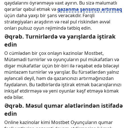
qaydalarını öyrənməyə vaxt ayırın. Bu sizə məlumatlı
qərarlar qəbul etmək və
qazanma şansınızı artırmaq
üçün daha yaxşı bir şans verəcəkdir. Fərqli
strategiyaları araşdırın və real pul riskindən əvvəl
onları pulsuz oyun rejimində tətbiq edin.
Əqrəb. Turnirlərdə və yarışlarda iştirak
edin
O cümlədən bir çox onlayn kazinolar Mostbet,
Mütəmadi turnirlər və oyunçuların pul mükafatları və
digər mükafatlar üçün bir-biri ilə rəqabət edə biləcəyi
müntəzəm turnirlər və yarışlar. Bu fürsətlərdən yalnız
əyləncəli deyil, həm də qazancınızı artırmağınızdan
faydalanın. Bu tədbirlərdə iştirak etmək bacarıqlarınızı
inkişaf etdirməyə və yeni oyunlar kəşf etməyə kömək
edə bilər.
Əqrəb. Məsul qumar alətlərindən istifadə
edin
Online kazinolar kimi Mostbet Oyunçuların qumar