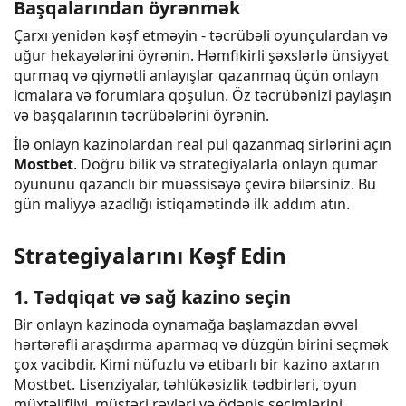
Başqalarından öyrənmək
Çarxı yenidən kəşf etməyin - təcrübəli oyunçulardan və
uğur hekayələrini öyrənin. Həmfikirli şəxslərlə ünsiyyət
qurmaq və qiymətli anlayışlar qazanmaq üçün onlayn
icmalara və forumlara qoşulun. Öz təcrübənizi paylaşın
və başqalarının təcrübələrini öyrənin.
İlə onlayn kazinolardan real pul qazanmaq sirlərini açın
Mostbet
. Doğru bilik və strategiyalarla onlayn qumar
oyununu qazanclı bir müəssisəyə çevirə bilərsiniz. Bu
gün maliyyə azadlığı istiqamətində ilk addım atın.
Strategiyalarını Kəşf Edin
1. Tədqiqat və sağ kazino seçin
Bir onlayn kazinoda oynamağa başlamazdan əvvəl
hərtərəfli araşdırma aparmaq və düzgün birini seçmək
çox vacibdir. Kimi nüfuzlu və etibarlı bir kazino axtarın
Mostbet. Lisenziyalar, təhlükəsizlik tədbirləri, oyun
müxtəlifliyi, müştəri rəyləri və ödəniş seçimlərini