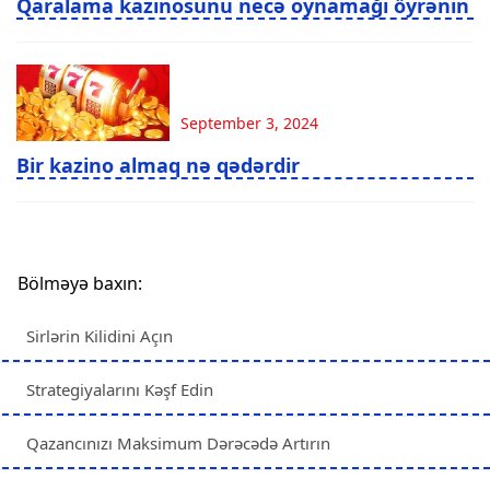
Qaralama kazinosunu necə oynamağı öyrənin
September 3, 2024
Bir kazino almaq nə qədərdir
Bölməyə baxın:
Sirlərin Kilidini Açın
Strategiyalarını Kəşf Edin
Qazancınızı Maksimum Dərəcədə Artırın