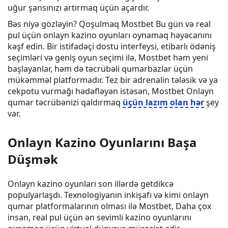
uğur şansınızı artırmaq üçün açardır.
Bəs niyə gözləyin? Qoşulmaq Mostbet Bu gün və real
pul üçün onlayn kazino oyunları oynamaq həyəcanını
kəşf edin. Bir istifadəçi dostu interfeysi, etibarlı ödəniş
seçimləri və geniş oyun seçimi ilə, Mostbet həm yeni
başlayanlar, həm də təcrübəli qumarbazlar üçün
mükəmməl platformadır. Tez bir adrenalin tələsik və ya
cekpotu vurmağı hədəfləyən istəsən, Mostbet Onlayn
qumar təcrübənizi qaldırmaq
üçün lazım olan hər
şey
var.
Onlayn Kazino Oyunlarını Başa
Düşmək
Onlayn kazino oyunları son illərdə getdikcə
populyarlaşdı. Texnologiyanın inkişafı və kimi onlayn
qumar platformalarının olması ilə Mostbet, Daha çox
insan, real pul üçün ən sevimli kazino oyunlarını