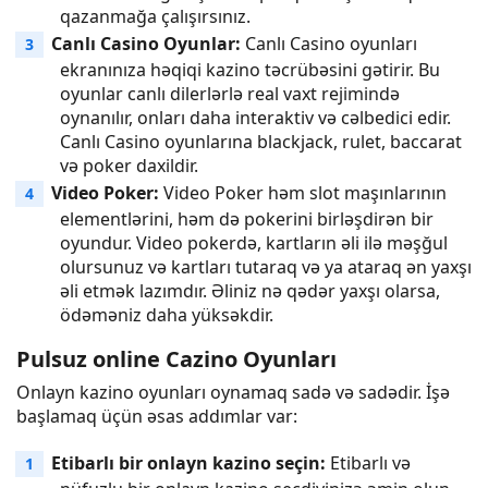
qazanmağa çalışırsınız.
Canlı Casino Oyunlar:
Canlı Casino oyunları
ekranınıza həqiqi kazino təcrübəsini gətirir. Bu
oyunlar canlı dilerlərlə real vaxt rejimində
oynanılır, onları daha interaktiv və cəlbedici edir.
Canlı Casino oyunlarına blackjack, rulet, baccarat
və poker daxildir.
Video Poker:
Video Poker həm slot maşınlarının
elementlərini, həm də pokerini birləşdirən bir
oyundur. Video pokerdə, kartların əli ilə məşğul
olursunuz və kartları tutaraq və ya ataraq ən yaxşı
əli etmək lazımdır. Əliniz nə qədər yaxşı olarsa,
ödəməniz daha yüksəkdir.
Pulsuz online Cazino Oyunları
Onlayn kazino oyunları oynamaq sadə və sadədir. İşə
başlamaq üçün əsas addımlar var:
Etibarlı bir onlayn kazino seçin:
Etibarlı və