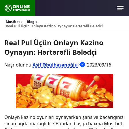
Mostbet
Blog
Real Pul Üçün Onlayn Kazino Oynayın: Hərtərəfli Bələdçi
Real Pul Üçün Onlayn Kazino
Oynayın: Hərtərəfli Bələdçi
Nəşr olundu
Asif Əbűlhəsənoğlu
2023/09/16
Onlayn kazino oyunları oynayarkən şans və bacarığınızı
sınamaqda maraqlıdır? Bundan başqa baxma Mostbet,