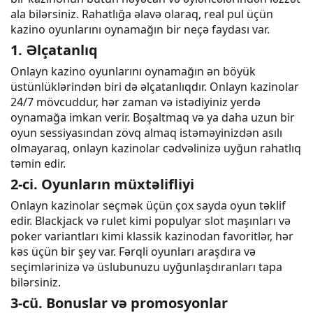
ala bilərsiniz. Rahatlığa əlavə olaraq, real pul üçün
kazino oyunlarını oynamağın bir neçə faydası var.
1. Əlçatanlıq
Onlayn kazino oyunlarını oynamağın ən böyük
üstünlüklərindən biri də əlçatanlıqdır. Onlayn kazinolar
24/7 mövcuddur, hər zaman və istədiyiniz yerdə
oynamağa imkan verir. Boşaltmaq və ya daha uzun bir
oyun sessiyasından zövq almaq istəməyinizdən asılı
olmayaraq, onlayn kazinolar cədvəlinizə uyğun rahatlıq
təmin edir.
2-ci. Oyunların müxtəlifliyi
Onlayn kazinolar seçmək üçün çox sayda oyun təklif
edir. Blackjack və rulet kimi populyar slot maşınları və
poker variantları kimi klassik kazinodan favoritlər, hər
kəs üçün bir şey var. Fərqli oyunları araşdıra və
seçimlərinizə və üslubunuzu uyğunlaşdıranları tapa
bilərsiniz.
3-cü. Bonuslar və promosyonlar