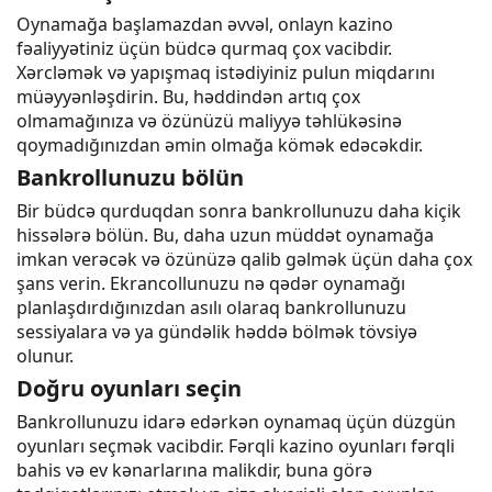
Oynamağa başlamazdan əvvəl, onlayn kazino
fəaliyyətiniz üçün büdcə qurmaq çox vacibdir.
Xərcləmək və yapışmaq istədiyiniz pulun miqdarını
müəyyənləşdirin. Bu, həddindən artıq çox
olmamağınıza və özünüzü maliyyə təhlükəsinə
qoymadığınızdan əmin olmağa kömək edəcəkdir.
Bankrollunuzu bölün
Bir büdcə qurduqdan sonra bankrollunuzu daha kiçik
hissələrə bölün. Bu, daha uzun müddət oynamağa
imkan verəcək və özünüzə qalib gəlmək üçün daha çox
şans verin. Ekrancollunuzu nə qədər oynamağı
planlaşdırdığınızdan asılı olaraq bankrollunuzu
sessiyalara və ya gündəlik həddə bölmək tövsiyə
olunur.
Doğru oyunları seçin
Bankrollunuzu idarə edərkən oynamaq üçün düzgün
oyunları seçmək vacibdir. Fərqli kazino oyunları fərqli
bahis və ev kənarlarına malikdir, buna görə