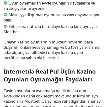
Oyun oynamadan əvvəl oyunların qaydalarını və
strategiyalarını öyrənin.
Məsuliyyətli qumar oyunu və nə vaxt dayanacağını
bilin.
Etibarlı və nüfuzlu bir onlayn kazino kimi oynayın
Mostbet.
Onlayn kazino oyunlarının müxtəlif növlərini başa
düşərək, onları necə oynamağı və bu tövsiyələrə əməl
edərək, xoş və təltifedici onlayn kazino oyun
təcrübəsinə sahib ola bilərsiniz.
İnternetdə Real Pul Üçün Kazino
Oyunları Oynamağın Faydaları
Casino oyunlarını oynamağa gəldikdə, bu gün
əvvəlkindən daha çox seçim mövcuddur. Kimi onlayn
kazinolarla Mostbet, Öz evinizin rahatlığından ənənəvi
bir kazinonun bütün həyəcan və əyləncələrindən ləzzət