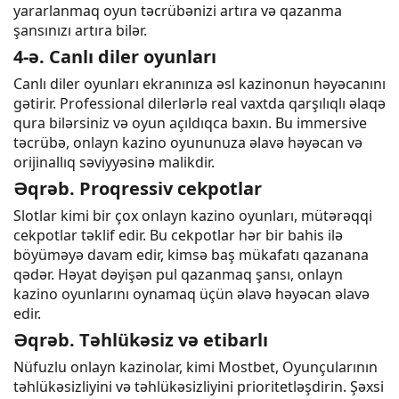
yararlanmaq oyun təcrübənizi artıra və qazanma
şansınızı artıra bilər.
4-ə. Canlı diler oyunları
Canlı diler oyunları ekranınıza əsl kazinonun həyəcanını
gətirir. Professional dilerlərlə real vaxtda qarşılıqlı əlaqə
qura bilərsiniz və oyun açıldıqca baxın. Bu immersive
təcrübə, onlayn kazino oyununuza əlavə həyəcan və
orijinallıq səviyyəsinə malikdir.
Əqrəb. Proqressiv cekpotlar
Slotlar kimi bir çox onlayn kazino oyunları, mütərəqqi
cekpotlar təklif edir. Bu cekpotlar hər bir bahis ilə
böyüməyə davam edir, kimsə baş mükafatı qazanana
qədər. Həyat dəyişən pul qazanmaq şansı, onlayn
kazino oyunlarını oynamaq üçün əlavə həyəcan əlavə
edir.
Əqrəb. Təhlükəsiz və etibarlı
Nüfuzlu onlayn kazinolar, kimi Mostbet, Oyunçularının
təhlükəsizliyini və təhlükəsizliyini prioritetləşdirin. Şəxsi