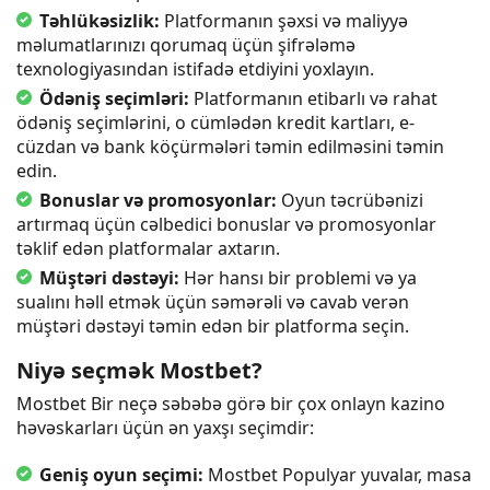
Təhlükəsizlik:
Platformanın şəxsi və maliyyə
məlumatlarınızı qorumaq üçün şifrələmə
texnologiyasından istifadə etdiyini yoxlayın.
Ödəniş seçimləri:
Platformanın etibarlı və rahat
ödəniş seçimlərini, o cümlədən kredit kartları, e-
cüzdan və bank köçürmələri təmin edilməsini təmin
edin.
Bonuslar və promosyonlar:
Oyun təcrübənizi
artırmaq üçün cəlbedici bonuslar və promosyonlar
təklif edən platformalar axtarın.
Müştəri dəstəyi:
Hər hansı bir problemi və ya
sualını həll etmək üçün səmərəli və cavab verən
müştəri dəstəyi təmin edən bir platforma seçin.
Niyə seçmək Mostbet?
Mostbet Bir neçə səbəbə görə bir çox onlayn kazino
həvəskarları üçün ən yaxşı seçimdir:
Geniş oyun seçimi:
Mostbet Populyar yuvalar, masa