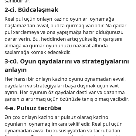
sahibdirlər.
2-ci. Büdcələşmək
Real pul üçün onlayn kazino oyunları oynamağa
başlamazdan əvvəl, büdcə qurmaq vacibdir. Nə qədər
pul xərcləməyə və ona yapışmağa hazır olduğunuzu
qərar verin. Bu, həddindən artıq yüksəlişin qarşısını
almağa və qumar oyununuzu nəzarət altında
saxlamağa kömək edəcəkdir.
3-cü. Oyun qaydalarını və strategiyalarını
anlayın
Hər hansı bir onlayn kazino oyunu oynamadan əvvəl,
qaydaları və strategiyaları başa düşmək üçün vaxt
ayırın. Hər oyunun öz qaydalar dəsti var və qazanma
şansınızı artırmaq üçün özünüzlə tanış olmaq vacibdir.
4-ə. Pulsuz təcrübə
Ən çox onlayn kazinolar pulsuz olaraq kazino
oyunlarını oynamaq imkanı təklif edir. Real pul üçün
oynamadan əvvəl bu xüsusiyyətdən və təcrübədən