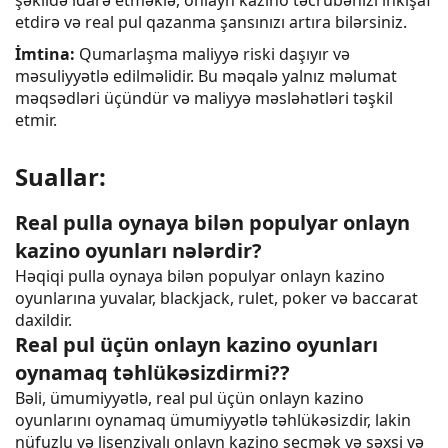
şəkildə idarə etməklə, onlayn kazino təcrübənizi inkişaf
etdirə və real pul qazanma şansınızı artıra bilərsiniz.
İmtina:
Qumarlaşma maliyyə riski daşıyır və
məsuliyyətlə edilməlidir. Bu məqalə yalnız məlumat
məqsədləri üçündür və maliyyə məsləhətləri təşkil
etmir.
Suallar:
Real pulla oynaya bilən populyar onlayn
kazino oyunları nələrdir?
Həqiqi pulla oynaya bilən populyar onlayn kazino
oyunlarına yuvalar, blackjack, rulet, poker və baccarat
daxildir.
Real pul üçün onlayn kazino oyunları
oynamaq təhlükəsizdirmi??
Bəli, ümumiyyətlə, real pul üçün onlayn kazino
oyunlarını oynamaq ümumiyyətlə təhlükəsizdir, lakin
nüfuzlu və lisenziyalı onlayn kazino seçmək və şəxsi və