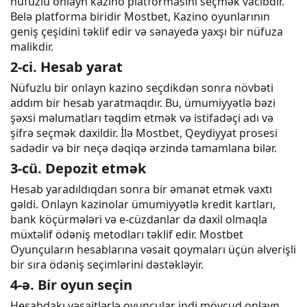
nüfuzlu onlayn kazino platformasını seçmək vacibdir.
Belə platforma biridir Mostbet, Kazino oyunlarının
geniş çeşidini təklif edir və sənayedə yaxşı bir nüfuza
malikdir.
2-ci. Hesab yarat
Nüfuzlu bir onlayn kazino seçdikdən sonra növbəti
addım bir hesab yaratmaqdır. Bu, ümumiyyətlə bəzi
şəxsi məlumatları təqdim etmək və istifadəçi adı və
şifrə seçmək daxildir. İlə Mostbet, Qeydiyyat prosesi
sadədir və bir neçə dəqiqə ərzində tamamlana bilər.
3-cü. Depozit etmək
Hesab yaradıldıqdan sonra bir əmanət etmək vaxtı
gəldi. Onlayn kazinolar ümumiyyətlə kredit kartları,
bank köçürmələri və e-cüzdanlar da daxil olmaqla
müxtəlif ödəniş metodları təklif edir. Mostbet
Oyunçuların hesablarına vəsait qoymaları üçün əlverişli
bir sıra ödəniş seçimlərini dəstəkləyir.
4-ə. Bir oyun seçin
Hesabdakı vəsaitlərlə oyunçular indi mövcud onlayn