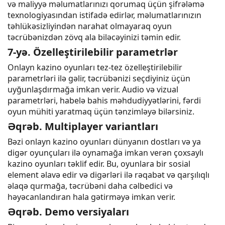
və maliyyə məlumatlarınızı qorumaq üçün şifrələmə
texnologiyasından istifadə edirlər, məlumatlarınızın
təhlükəsizliyindən narahat olmayaraq oyun
təcrübənizdən zövq ala biləcəyinizi təmin edir.
7-yə. Özelleştirilebilir parametrlər
Onlayn kazino oyunları tez-tez özelleştirilebilir
parametrləri ilə gəlir, təcrübənizi seçdiyiniz üçün
uyğunlaşdırmağa imkan verir. Audio və vizual
parametrləri, habelə bahis məhdudiyyətlərini, fərdi
oyun mühiti yaratmaq üçün tənzimləyə bilərsiniz.
Əqrəb. Multiplayer variantları
Bəzi onlayn kazino oyunları dünyanın dostları və ya
digər oyunçuları ilə oynamağa imkan verən çoxsaylı
kazino oyunları təklif edir. Bu, oyunlara bir sosial
element əlavə edir və digərləri ilə rəqabət və qarşılıqlı
əlaqə qurmağa, təcrübəni daha cəlbedici və
həyəcanlandıran hala gətirməyə imkan verir.
Əqrəb. Demo versiyaları