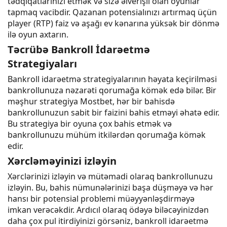
tədqiqatlarınızı etmək və sizə əlverişli olan oyunlar
tapmaq vacibdir. Qazanan potensialınızı artırmaq üçün
player (RTP) faiz və aşağı ev kənarına yüksək bir dönmə
ilə oyun axtarın.
Təcrübə Bankroll İdarəetmə
Strategiyaları
Bankroll idarəetmə strategiyalarının həyata keçirilməsi
bankrollunuza nəzarəti qorumağa kömək edə bilər. Bir
məşhur strategiya Mostbet, hər bir bahisdə
bankrollunuzun sabit bir faizini bahis etməyi əhatə edir.
Bu strategiya bir oyuna çox bahis etmək və
bankrollunuzu mühüm itkilərdən qorumağa kömək
edir.
Xərcləməyinizi izləyin
Xərclərinizi izləyin və mütəmadi olaraq bankrollunuzu
izləyin. Bu, bahis nümunələrinizi başa düşməyə və hər
hansı bir potensial problemi müəyyənləşdirməyə
imkan verəcəkdir. Ardıcıl olaraq ödəyə biləcəyinizdən
daha çox pul itirdiyinizi görsəniz, bankroll idarəetmə