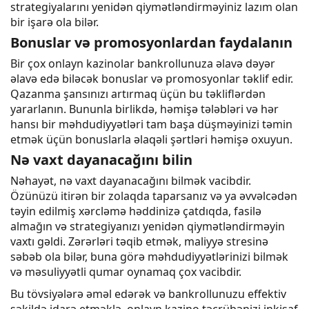
strategiyalarını yenidən qiymətləndirməyiniz lazım olan
bir işarə ola bilər.
Bonuslar və promosyonlardan faydalanın
Bir çox onlayn kazinolar bankrollunuza əlavə dəyər
əlavə edə biləcək bonuslar və promosyonlar təklif edir.
Qazanma şansınızı artırmaq üçün bu təkliflərdən
yararlanın. Bununla birlikdə, həmişə tələbləri və hər
hansı bir məhdudiyyətləri tam başa düşməyinizi təmin
etmək üçün bonuslarla əlaqəli şərtləri həmişə oxuyun.
Nə vaxt dayanacağını bilin
Nəhayət, nə vaxt dayanacağını bilmək vacibdir.
Özünüzü itirən bir zolaqda taparsanız və ya əvvəlcədən
təyin edilmiş xərcləmə həddinizə çatdıqda, fasilə
almağın və strategiyanızı yenidən qiymətləndirməyin
vaxtı gəldi. Zərərləri təqib etmək, maliyyə stresinə
səbəb ola bilər, buna görə məhdudiyyətlərinizi bilmək
və məsuliyyətli qumar oynamaq çox vacibdir.
Bu tövsiyələrə əməl edərək və bankrollunuzu effektiv