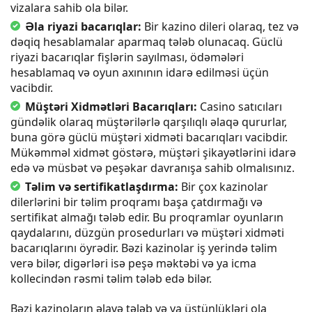
vizalara sahib ola bilər.
Əla riyazi bacarıqlar:
Bir kazino dileri olaraq, tez və
dəqiq hesablamalar aparmaq tələb olunacaq. Güclü
riyazi bacarıqlar fişlərin sayılması, ödəmələri
hesablamaq və oyun axınının idarə edilməsi üçün
vacibdir.
Müştəri Xidmətləri Bacarıqları:
Casino satıcıları
gündəlik olaraq müştərilərlə qarşılıqlı əlaqə qururlar,
buna görə güclü müştəri xidməti bacarıqları vacibdir.
Mükəmməl xidmət göstərə, müştəri şikayətlərini idarə
edə və müsbət və peşəkar davranışa sahib olmalısınız.
Təlim və sertifikatlaşdırma:
Bir çox kazinolar
dilerlərini bir təlim proqramı başa çatdırmağı və
sertifikat almağı tələb edir. Bu proqramlar oyunların
qaydalarını, düzgün prosedurları və müştəri xidməti
bacarıqlarını öyrədir. Bəzi kazinolar iş yerində təlim
verə bilər, digərləri isə peşə məktəbi və ya icma
kollecindən rəsmi təlim tələb edə bilər.
Bəzi kazinoların əlavə tələb və ya üstünlükləri ola