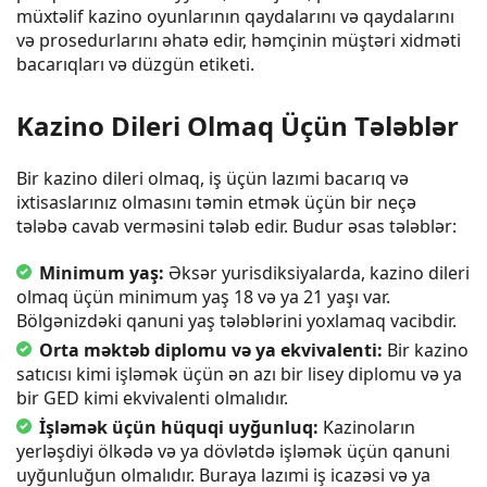
müxtəlif kazino oyunlarının qaydalarını və qaydalarını
və prosedurlarını əhatə edir, həmçinin müştəri xidməti
bacarıqları və düzgün etiketi.
Kazino Dileri Olmaq Üçün Tələblər
Bir kazino dileri olmaq, iş üçün lazımi bacarıq və
ixtisaslarınız olmasını təmin etmək üçün bir neçə
tələbə cavab verməsini tələb edir. Budur əsas tələblər:
Minimum yaş:
Əksər yurisdiksiyalarda, kazino dileri
olmaq üçün minimum yaş 18 və ya 21 yaşı var.
Bölgənizdəki qanuni yaş tələblərini yoxlamaq vacibdir.
Orta məktəb diplomu və ya ekvivalenti:
Bir kazino
satıcısı kimi işləmək üçün ən azı bir lisey diplomu və ya
bir GED kimi ekvivalenti olmalıdır.
İşləmək üçün hüquqi uyğunluq:
Kazinoların
yerləşdiyi ölkədə və ya dövlətdə işləmək üçün qanuni
uyğunluğun olmalıdır. Buraya lazımi iş icazəsi və ya