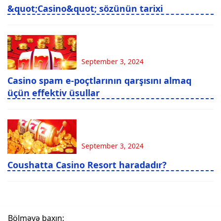
&quot;Casino&quot; sözünün tarixi
September 3, 2024
Casino spam e-poçtlarının qarşısını almaq
üçün effektiv üsullar
September 3, 2024
Coushatta Casino Resort haradadır?
Bölməyə baxın: