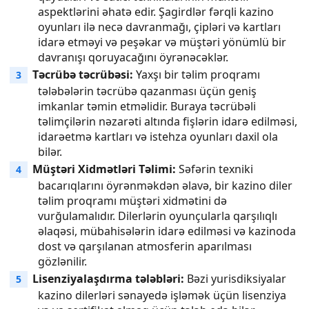
aspektlərini əhatə edir. Şagirdlər fərqli kazino
oyunları ilə necə davranmağı, çipləri və kartları
idarə etməyi və peşəkar və müştəri yönümlü bir
davranışı qoruyacağını öyrənəcəklər.
Təcrübə təcrübəsi:
Yaxşı bir təlim proqramı
tələbələrin təcrübə qazanması üçün geniş
imkanlar təmin etməlidir. Buraya təcrübəli
təlimçilərin nəzarəti altında fişlərin idarə edilməsi,
idarəetmə kartları və istehza oyunları daxil ola
bilər.
Müştəri Xidmətləri Təlimi:
Səfərin texniki
bacarıqlarını öyrənməkdən əlavə, bir kazino diler
təlim proqramı müştəri xidmətini də
vurğulamalıdır. Dilerlərin oyunçularla qarşılıqlı
əlaqəsi, mübahisələrin idarə edilməsi və kazinoda
dost və qarşılanan atmosferin aparılması
gözlənilir.
Lisenziyalaşdırma tələbləri:
Bəzi yurisdiksiyalar
kazino dilerləri sənayedə işləmək üçün lisenziya