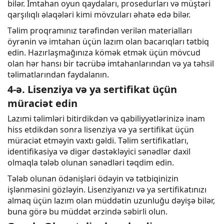
bilər. İmtahan oyun qaydaları, prosedurları və müştəri
qarşılıqlı əlaqələri kimi mövzuları əhatə edə bilər.
Təlim proqramınız tərəfindən verilən materialları
öyrənin və imtahan üçün lazım olan bacarıqları tətbiq
edin. Hazırlaşmağınıza kömək etmək üçün mövcud
olan hər hansı bir təcrübə imtahanlarından və ya təhsil
təlimatlarından faydalanın.
4-ə. Lisenziya və ya sertifikat üçün
müraciət edin
Lazımi təlimləri bitirdikdən və qabiliyyətlərinizə inam
hiss etdikdən sonra lisenziya və ya sertifikat üçün
müraciət etməyin vaxtı gəldi. Təlim sertifikatları,
identifikasiya və digər dəstəkləyici sənədlər daxil
olmaqla tələb olunan sənədləri təqdim edin.
Tələb olunan ödənişləri ödəyin və tətbiqinizin
işlənməsini gözləyin. Lisenziyanızı və ya sertifikatınızı
almaq üçün lazım olan müddətin uzunluğu dəyişə bilər,
buna görə bu müddət ərzində səbirli olun.