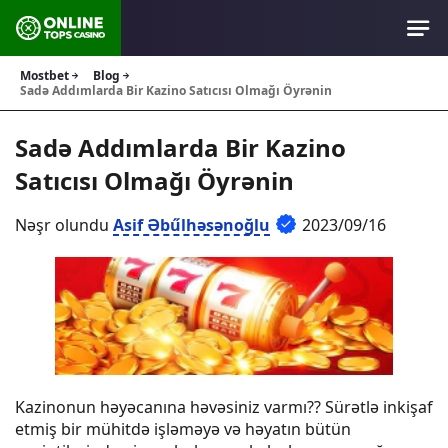
Mostbet
Blog
Sadə Addımlarda Bir Kazino Satıcısı Olmağı Öyrənin
Sadə Addımlarda Bir Kazino
Satıcısı Olmağı Öyrənin
Nəşr olundu
Asif Əbűlhəsənoğlu
2023/09/16
Kazinonun həyəcanına həvəsiniz varmı?? Sürətlə inkişaf
etmiş bir mühitdə işləməyə və həyatın bütün