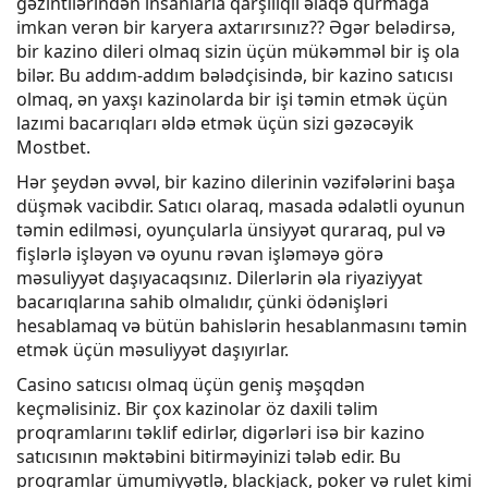
gəzintilərindən insanlarla qarşılıqlı əlaqə qurmağa
imkan verən bir karyera axtarırsınız?? Əgər belədirsə,
bir kazino dileri olmaq sizin üçün mükəmməl bir iş ola
bilər. Bu addım-addım bələdçisində, bir kazino satıcısı
olmaq, ən yaxşı kazinolarda bir işi təmin etmək üçün
lazımi bacarıqları əldə etmək üçün sizi gəzəcəyik
Mostbet.
Hər şeydən əvvəl, bir kazino dilerinin vəzifələrini başa
düşmək vacibdir. Satıcı olaraq, masada ədalətli oyunun
təmin edilməsi, oyunçularla ünsiyyət quraraq, pul və
fişlərlə işləyən və oyunu rəvan işləməyə görə
məsuliyyət daşıyacaqsınız. Dilerlərin əla riyaziyyat
bacarıqlarına sahib olmalıdır, çünki ödənişləri
hesablamaq və bütün bahislərin hesablanmasını təmin
etmək üçün məsuliyyət daşıyırlar.
Casino satıcısı olmaq üçün geniş məşqdən
keçməlisiniz. Bir çox kazinolar öz daxili təlim
proqramlarını təklif edirlər, digərləri isə bir kazino
satıcısının məktəbini bitirməyinizi tələb edir. Bu
proqramlar ümumiyyətlə, blackjack, poker və rulet kimi