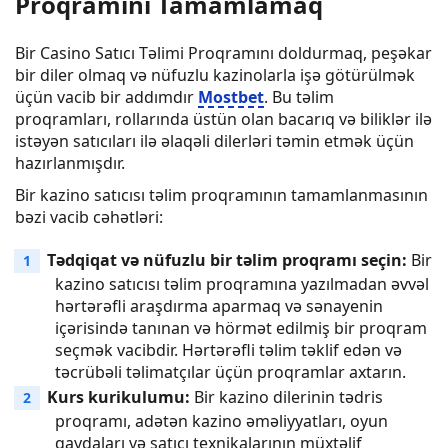
Proqramını Tamamlamaq
Bir Casino Satıcı Təlimi Proqramını doldurmaq, peşəkar
bir diler olmaq və nüfuzlu kazinolarla işə götürülmək
üçün vacib bir addımdır
Mostbet
. Bu təlim
proqramları, rollarında üstün olan bacarıq və biliklər ilə
istəyən satıcıları ilə əlaqəli dilerləri təmin etmək üçün
hazırlanmışdır.
Bir kazino satıcısı təlim proqramının tamamlanmasının
bəzi vacib cəhətləri:
Tədqiqat və nüfuzlu bir təlim proqramı seçin:
Bir
kazino satıcısı təlim proqramına yazılmadan əvvəl
hərtərəfli araşdırma aparmaq və sənayenin
içərisində tanınan və hörmət edilmiş bir proqram
seçmək vacibdir. Hərtərəfli təlim təklif edən və
təcrübəli təlimatçılar üçün proqramlar axtarın.
Kurs kurikulumu:
Bir kazino dilerinin tədris
proqramı, adətən kazino əməliyyatları, oyun
qaydaları və satıcı texnikalarının müxtəlif