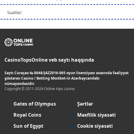
Suallar:
CasinoTopsOnline veb saytı haqqında
Saytı Curaçao № 8048/JAZ2016-065 oyun lisenziyası əsasında fəaliyyət
göstərən Casino / Betting Mostbet-in Azərbaycandakı
nümayəndəsidir.
Copyright © 2011-2024 Online tops casino
Gates of Olympus
Şərtlər
Royal Coins
Məxfilik siyasəti
Sun of Egypt
Cookie siyasəti