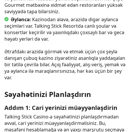
Gourmet mətbəxinə xidmət edən restoranları yüksək
səviyyədə tapa bilərsiniz.
Əyləncə:
Kazinodan əlavə, ərazidə digər əyləncə
seçimləri var. Talking Stick Resortda canlı şoular və
konsertlər keçirilir və yaxınlıqdakı çoxsaylı bar və gecə
həyatı yerləri də var.
Ətrafdakı ərazidə görmək və etmək üçün çox şeylə
danışan çubuq kazino ziyarətiniz asanlıqla yaddaqalan
bir tətilə çevrilə bilər. Açıq fəaliyyət, alış-veriş, yemək və
ya əyləncə ilə maraqlanırsınızsa, hər kəs üçün bir şey
var.
Səyahətinizi Planlaşdırın
Addım 1: Cari yerinizi müəyyənləşdirin
Talking Stick Casino-a səyahətinizi planlaşdırmadan
əvvəl, cari yerinizi müəyyənləşdirməlisiniz. Bu,
məsafəni hesablamağa və ən yaxşı marşrutu seçməyə