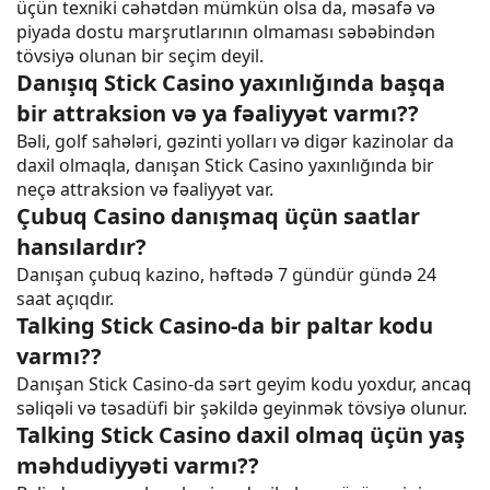
üçün texniki cəhətdən mümkün olsa da, məsafə və
piyada dostu marşrutlarının olmaması səbəbindən
tövsiyə olunan bir seçim deyil.
Danışıq Stick Casino yaxınlığında başqa
bir attraksion və ya fəaliyyət varmı??
Bəli, golf sahələri, gəzinti yolları və digər kazinolar da
daxil olmaqla, danışan Stick Casino yaxınlığında bir
neçə attraksion və fəaliyyət var.
Çubuq Casino danışmaq üçün saatlar
hansılardır?
Danışan çubuq kazino, həftədə 7 gündür gündə 24
saat açıqdır.
Talking Stick Casino-da bir paltar kodu
varmı??
Danışan Stick Casino-da sərt geyim kodu yoxdur, ancaq
səliqəli və təsadüfi bir şəkildə geyinmək tövsiyə olunur.
Talking Stick Casino daxil olmaq üçün yaş
məhdudiyyəti varmı??