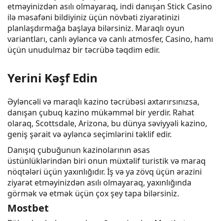
etməyinizdən asılı olmayaraq, indi danışan Stick Casino
ilə məsafəni bildiyiniz üçün növbəti ziyarətinizi
planlaşdırmağa başlaya bilərsiniz. Maraqlı oyun
variantları, canlı əyləncə və canlı atmosfer, Casino, hamı
üçün unudulmaz bir təcrübə təqdim edir.
Yerini Kəşf Edin
Əyləncəli və maraqlı kazino təcrübəsi axtarırsınızsa,
danışan çubuq kazino mükəmməl bir yerdir. Rahat
olaraq, Scottsdale, Arizona, bu dünya səviyyəli kazino,
geniş şərait və əyləncə seçimlərini təklif edir.
Danışıq çubuğunun kazinolarının əsas
üstünlüklərindən biri onun müxtəlif turistik və maraq
nöqtələri üçün yaxınlığıdır. İş və ya zövq üçün ərazini
ziyarət etməyinizdən asılı olmayaraq, yaxınlığında
görmək və etmək üçün çox şey tapa bilərsiniz.
Mostbet