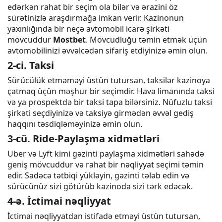
edərkən rahat bir seçim ola bilər və ərazini öz
sürətinizlə araşdırmağa imkan verir. Kazinonun
yaxınlığında bir neçə avtomobil icarə şirkəti
mövcuddur
Mostbet
. Mövcudluğu təmin etmək üçün
avtomobilinizi əvvəlcədən sifariş etdiyinizə əmin olun.
2-ci. Taksi
Sürücülük etməməyi üstün tutursan, taksilər kazinoya
çatmaq üçün məşhur bir seçimdir. Hava limanında taksi
və ya prospektdə bir taksi tapa bilərsiniz. Nüfuzlu taksi
şirkəti seçdiyinizə və taksiyə girmədən əvvəl gediş
haqqını təsdiqləməyinizə əmin olun.
3-cü. Ride-Paylaşma xidmətləri
Uber və Lyft kimi gəzinti paylaşma xidmətləri sahədə
geniş mövcuddur və rahat bir nəqliyyat seçimi təmin
edir. Sadəcə tətbiqi yükləyin, gəzinti tələb edin və
sürücünüz sizi götürüb kazinoda sizi tərk edəcək.
4-ə. İctimai nəqliyyat
İctimai nəqliyyatdan istifadə etməyi üstün tutursan,