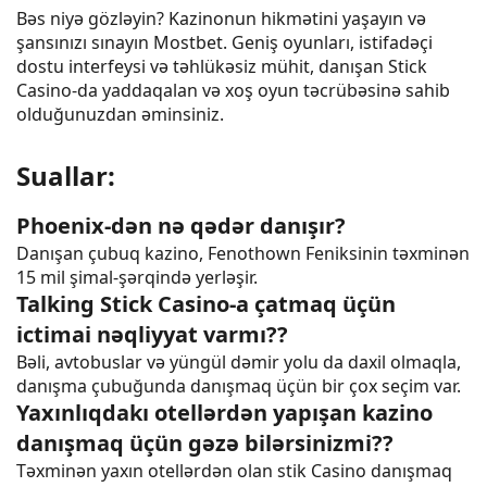
Bəs niyə gözləyin? Kazinonun hikmətini yaşayın və
şansınızı sınayın Mostbet. Geniş oyunları, istifadəçi
dostu interfeysi və təhlükəsiz mühit, danışan Stick
Casino-da yaddaqalan və xoş oyun təcrübəsinə sahib
olduğunuzdan əminsiniz.
Suallar:
Phoenix-dən nə qədər danışır?
Danışan çubuq kazino, Fenothown Feniksinin təxminən
15 mil şimal-şərqində yerləşir.
Talking Stick Casino-a çatmaq üçün
ictimai nəqliyyat varmı??
Bəli, avtobuslar və yüngül dəmir yolu da daxil olmaqla,
danışma çubuğunda danışmaq üçün bir çox seçim var.
Yaxınlıqdakı otellərdən yapışan kazino
danışmaq üçün gəzə bilərsinizmi??
Təxminən yaxın otellərdən olan stik Casino danışmaq