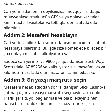
kömək edəcəkdir.
Cari yerinizdən əmin deyilsinizsə, mövqeyinizi dəqiq
müəyyənləşdirmək üçün GPS və ya onlayn xəritələr
kimi müxtəlif vasitələr və tətbiqlərdən istifadə edə
bilərsiniz.
Addım 2: Məsafəni hesablayın
Cari yerinizi bildikdən sonra, danışmaq üçün məsafəni
hesablaya bilərsiniz. Bu işdə sizə kömək edə biləcək bir
çox onlayn məsafə kalkulyatoru var.
Sadəcə cari yerinizi və 9800 şərqdə danışan Stick Way,
Scottsdale, AZ 85256 və kalkulyator sizi məsafəni və ya
kilometr məsafədə olan məsafəni təmin edəcəkdir.
Addım 3: Ən yaxşı marşrutu seçin
Məsafəni hesabladıqdan sonra, danışan Stick Casino-a
çatmaq üçün ən yaxşı marşrutu seçməyin vaxtı gəldi.
Trafik şəraiti, yol bağlanması və ola biləcəyiniz hər
hansı bir üstünlük kimi amilləri nəzərdən keçirin.