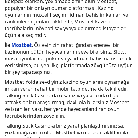
Bölgədə olarkən, yoxlamağa əmin olun Mostbet,
populyar bir onlayn qumar platforması. Kazino
oyunlarının müxtəlif seçimi, idman bahis imkanları və
canlı diler seçimləri təklif edir, Mostbet kazino
təcrübələrini növbəti səviyyəyə qaldırmaq istəyənlər
üçün əla seçimdir.
İlə
Mostbet
, Öz evinizin rahatlığından ənənəvi bir
kazinonun bütün həyəcanlarını sevə bilərsiniz. Slots,
masa oyunlarına, poker və ya idman bahisinə üstünlük
verirsinizsə, bu yenilikçi platformada zövqünüzə uyğun
bir şey tapacaqsınız.
Mostbet Yolda sevdiyiniz kazino oyunlarını oynamağa
imkan verən rahat bir mobil tətbiqetmə də təklif edir.
Talking Stick Casino-da olsanız və ya ərazidə digər
attraksionları araşdırmaq, daxil ola bilərsiniz Mostbet
və istənilən vaxt, hər yerdə həyəcanlandıran oyun
təcrübələrindən zövq alın.
Talking Stick Casino-a bir ziyarət planlaşdırırsınızsa,
yoxlamağa əmin olun Mostbet və maraqlı təklifləri ilə