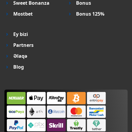
Sweet Bonanza
Bonus
Mostbet
Bonus 125%
Ey bizi
Partners
Əlaqə
Blog