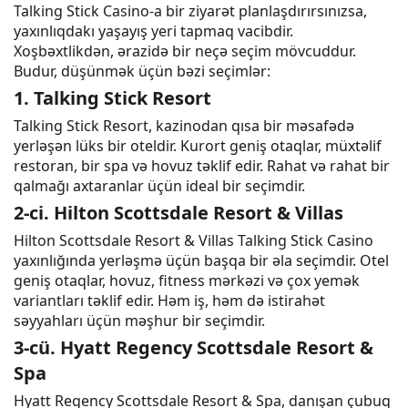
Talking Stick Casino-a bir ziyarət planlaşdırırsınızsa,
yaxınlıqdakı yaşayış yeri tapmaq vacibdir.
Xoşbəxtlikdən, ərazidə bir neçə seçim mövcuddur.
Budur, düşünmək üçün bəzi seçimlər:
1. Talking Stick Resort
Talking Stick Resort, kazinodan qısa bir məsafədə
yerləşən lüks bir oteldir. Kurort geniş otaqlar, müxtəlif
restoran, bir spa və hovuz təklif edir. Rahat və rahat bir
qalmağı axtaranlar üçün ideal bir seçimdir.
2-ci. Hilton Scottsdale Resort & Villas
Hilton Scottsdale Resort & Villas Talking Stick Casino
yaxınlığında yerləşmə üçün başqa bir əla seçimdir. Otel
geniş otaqlar, hovuz, fitness mərkəzi və çox yemək
variantları təklif edir. Həm iş, həm də istirahət
səyyahları üçün məşhur bir seçimdir.
3-cü. Hyatt Regency Scottsdale Resort &
Spa
Hyatt Regency Scottsdale Resort & Spa, danışan çubuq