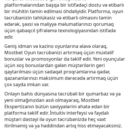
platformalarından başqa bir istifadəçi dostu və etibarlı
bir mühitin təmin edilməsi öhdəliyidir. Platforma, oyun
təcrübənizin təhlükəsiz və etibarlı olmasını təmin
edərək, şəxsi və maliyyə məlumatlarınızı qorumaq
üçün qabaqcıl şifrələmə texnologiyasından istifadə
edir.
Geniş idman və kazino oyunlarına əlavə olaraq,
Mostbet Oyun təcrübənizi artırmaq üçün müxtəlif
bonuslar və promosyonlar da təklif edir. Yeni oyunçular
üçün xoş bonuslardan gələn müştərilərin geri
qaytarılması üçün sədaqət proqramlarına qədər,
qazananlarınızı maksimum dərəcədə artırmaq üçün
çox sayda imkan var.
Onlayn bahis dünyasına təcrübəli bir qumarbaz və ya
yeni olmağınızdan asılı olmayaraq, Mostbet
Ekspertizanın bütün səviyyələrini əhatə edən bir
platforma təklif edir. İntuitiv interfeysi və faydalı
müştəri dəstəyi ilə oyun təcrübənizdə heç vaxt
itirilməmiş və ya həddindən artıq hiss etməyəcəksiniz.