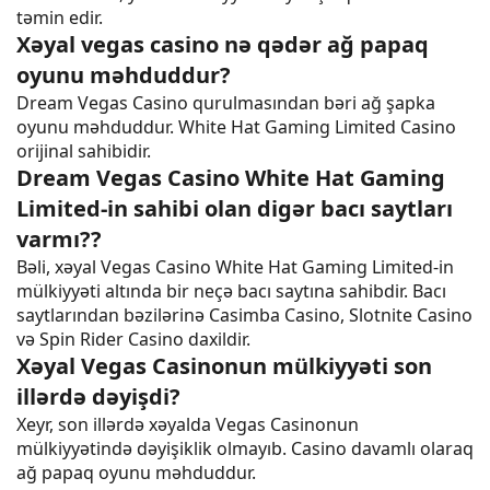
təmin edir.
Xəyal vegas casino nə qədər ağ papaq
oyunu məhduddur?
Dream Vegas Casino qurulmasından bəri ağ şapka
oyunu məhduddur. White Hat Gaming Limited Casino
orijinal sahibidir.
Dream Vegas Casino White Hat Gaming
Limited-in sahibi olan digər bacı saytları
varmı??
Bəli, xəyal Vegas Casino White Hat Gaming Limited-in
mülkiyyəti altında bir neçə bacı saytına sahibdir. Bacı
saytlarından bəzilərinə Casimba Casino, Slotnite Casino
və Spin Rider Casino daxildir.
Xəyal Vegas Casinonun mülkiyyəti son
illərdə dəyişdi?
Xeyr, son illərdə xəyalda Vegas Casinonun
mülkiyyətində dəyişiklik olmayıb. Casino davamlı olaraq
ağ papaq oyunu məhduddur.