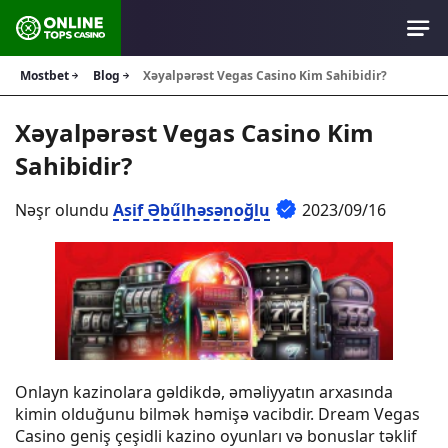
Mostbet
Blog
Xəyalpərəst Vegas Casino Kim Sahibidir?
Xəyalpərəst Vegas Casino Kim
Sahibidir?
Nəşr olundu
Asif Əbűlhəsənoğlu
2023/09/16
Onlayn kazinolara gəldikdə, əməliyyatın arxasında
kimin olduğunu bilmək həmişə vacibdir. Dream Vegas
Casino geniş çeşidli kazino oyunları və bonuslar təklif