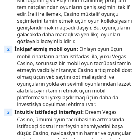
Microgaming və Play'n kimi tanınmış proqram
təminatçılarından oyunların geniş seçimini təklif
edir. İrəli irəliləmək, Casino müxtəlif oyunçu
seçimlərini təmin etmək üçün oyun kolleksiyasını
genişləndirmək məqsədi daşıyır. Bu, oyunçuların
gələcəkdə daha maraqlı və yenilikçi oyunları
gözləyə biləcəyini bildirir.
İnkişaf etmiş mobil oyun:
Onlayn oyun üçün
mobil cihazların artan istifadəsi ilə, yuxu Vegas
Casino, sorunsuz bir mobil oyun təcrübəsi təmin
etməyin vacibliyini tanıyır. Casino artıq mobil dost
olmaq üçün veb saytını optimallaşdırdı və
oyunçuların yolda ən sevimli oyunlarından ləzzət
ala biləcəyini təmin etmək üçün mobil
platformasını yaxşılaşdırmaq üçün daha da
investisiya qoyulması ehtimalı var.
Intuitiv istifadəçi interfeysi:
Dream Vegas
Casino, ümumi oyun təcrübəsinin artmasında
istifadəçi dostu interfeysin əhəmiyyətini başa
düşür. Casino, naviqasiyanın hamar və oyunçular