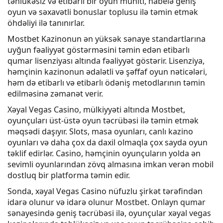
təhlükəsiz və etibarlı bir oyun mühiti, habelə geniş
oyun və səxavətli bonuslar toplusu ilə təmin etmək
öhdəliyi ilə tanınırlar.
Mostbet Kazinonun ən yüksək sənaye standartlarına
uyğun fəaliyyət göstərməsini təmin edən etibarlı
qumar lisenziyası altında fəaliyyət göstərir. Lisenziya,
həmçinin kazinonun ədalətli və şəffaf oyun nəticələri,
həm də etibarlı və etibarlı ödəniş metodlarının təmin
edilməsinə zəmanət verir.
Xəyal Vegas Casino, mülkiyyəti altında Mostbet,
oyunçuları üst-üstə oyun təcrübəsi ilə təmin etmək
məqsədi daşıyır. Slots, masa oyunları, canlı kazino
oyunları və daha çox da daxil olmaqla çox sayda oyun
təklif edirlər. Casino, həmçinin oyunçuların yolda ən
sevimli oyunlarından zövq almasına imkan verən mobil
dostluq bir platforma təmin edir.
Sonda, xəyal Vegas Casino nüfuzlu şirkət tərəfindən
idarə olunur və idarə olunur Mostbet. Onlayn qumar
sənayesində geniş təcrübəsi ilə, oyunçular xəyal vegas