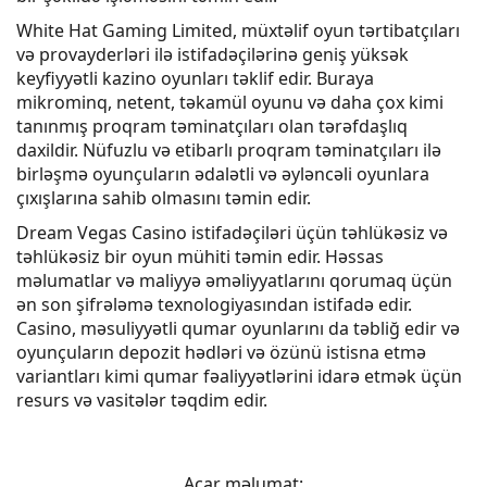
White Hat Gaming Limited, müxtəlif oyun tərtibatçıları
və provayderləri ilə istifadəçilərinə geniş yüksək
keyfiyyətli kazino oyunları təklif edir. Buraya
mikrominq, netent, təkamül oyunu və daha çox kimi
tanınmış proqram təminatçıları olan tərəfdaşlıq
daxildir. Nüfuzlu və etibarlı proqram təminatçıları ilə
birləşmə oyunçuların ədalətli və əyləncəli oyunlara
çıxışlarına sahib olmasını təmin edir.
Dream Vegas Casino istifadəçiləri üçün təhlükəsiz və
təhlükəsiz bir oyun mühiti təmin edir. Həssas
məlumatlar və maliyyə əməliyyatlarını qorumaq üçün
ən son şifrələmə texnologiyasından istifadə edir.
Casino, məsuliyyətli qumar oyunlarını da təbliğ edir və
oyunçuların depozit hədləri və özünü istisna etmə
variantları kimi qumar fəaliyyətlərini idarə etmək üçün
resurs və vasitələr təqdim edir.
Açar məlumat: