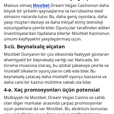
Məxsus olmaq
Mostbet
Dream Vegas Casinonun daha
böyük bir şirkətin qaynaqlarına və təcrübəsinə daxil
olmasını nəzərdə tutur. Bu, daha geniş oyunlara, daha
yaxşı müştəri dəstəyi və daha inkişaf etmiş texnoloji
xüsusiyyətlərə çevrilə bilər. Oyunçular tərəfindən edilən
investisiyalardan faydalana bilərlər Mostbet Kazinonun
ümumi keyfiyyətini yaxşılaşdırmaq üçün.
3-cü. Beynəlxalq əlçatan
Mostbet Dünyanın bir çox ölkəsində fəaliyyət göstərən
əhəmiyyətli bir beynəlxalq varlığı var. Nəticədə, bir
törəmə müəssisə olaraq, bu qlobal şəbəkəyə çevrilə və
müxtəlif ölkələrin oyunçularını cəlb edə bilər. Bu
beynəlxalq çatacaq daha müxtəlif oyunçu bazasına və
daha canlı bir kazino mühitinə səbəb ola bilər.
4-ə. Xaç promosyonları üçün potensial
Mülkiyyəti ilə Mostbet, Dream Vegas Casino və sahib
olan digər markalar arasında çarpaz promosyonlar
üçün potensial da var Mostbet. Bu, eksklüziv bonuslar,