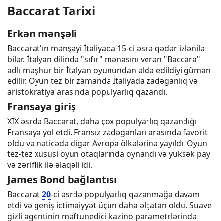
Baccarat Tarixi
Erkən mənşəli
Baccarat'ın mənşəyi İtaliyada 15-ci əsrə qədər izlənilə
bilər. İtalyan dilində "sıfır" mənasını verən "Baccara"
adlı məşhur bir İtalyan oyunundan əldə edildiyi güman
edilir. Oyun tez bir zamanda İtaliyada zadəganlıq və
aristokratiya arasında populyarlıq qazandı.
Fransaya giriş
XIX əsrdə Baccarat, daha çox populyarlıq qazandığı
Fransaya yol etdi. Fransız zadəganları arasında favorit
oldu və nəticədə digər Avropa ölkələrinə yayıldı. Oyun
tez-tez xüsusi oyun otaqlarında oynandı və yüksək pay
və zəriflik ilə əlaqəli idi.
James Bond bağlantısı
Baccarat
20
-ci əsrdə populyarlıq qazanmağa davam
etdi və geniş ictimaiyyət üçün daha əlçatan oldu. Suave
gizli agentinin məftunedici kazino parametrlərində