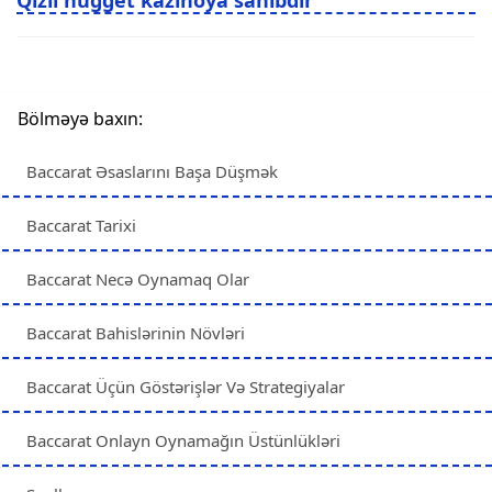
Qızıl nugget kazinoya sahibdir
Bölməyə baxın:
Baccarat Əsaslarını Başa Düşmək
Baccarat Tarixi
Baccarat Necə Oynamaq Olar
Baccarat Bahislərinin Növləri
Baccarat Üçün Göstərişlər Və Strategiyalar
Baccarat Onlayn Oynamağın Üstünlükləri