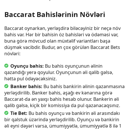
Baccarat Bahislərinin Növləri
Baccarat oynarkən, yerləşdirə biləcəyiniz bir neçə növ
bahis var. Hər bir bahisin öz bahisləri və ödəməsi var,
buna görə mövcud olan müxtəlif variantları başa
düşmək vacibdir. Budur, ən çox görülən Baccarat Bets
növləri:
Oyunçu bahis:
Bu bahis oyunçunun əlinin
qazandığı yerə qoyulur. Oyunçunun əli qalib gəlsə,
hətta pul ödəyəcəksiniz.
Banker bahis:
Bu bahis bankirin əlinin qazanmasına
yerləşdirilib. Banker bahis, aşağı ev kənarına görə
Baccarat-da ən yaxşı bahis hesab olunur. Bankerin əli
qalib gəlsə, kiçik bir komissiya da pul qazanacaqsınız.
Tie Bet:
Bu bahis oyunçu və bankirin əli arasındakı
bir qalstuk üzərində yerləşdirilib. Oyunçu və bankirin
əli eyni dəyəri varsa, ümumiyyətlə, ümumiyyətlə 8 ilə 1