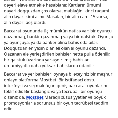
dəyəri əlavə etməklə hesablanır. Kartların ümumi
dəyəri doqquzdan çox olarsa, məbləğin ikinci rəqəmi
əlin dəyəri kimi alınır. Məsələn, bir əlin cəmi 15 varsa,
əlin dəyəri beş olardı.
Baccarat oyununda üç mümkün nəticə var: bir oyunçu
qazanmaq, bankir qazanmaq və ya bir qalstuk. Oyunçu
ya oyunçuya, ya da banker əlinə bahis edə bilər.
Doqquzdan ən yaxın olan əli olan əl oyunu qazandı.
Qazanan ələ yerləşdirilən bahislər hətta pulla ödənilir,
bir qalstuk üzərində yerləşdirilmiş bahislər
ümumiyyətlə daha yüksək bahislərdə ödənilir.
Baccarat və yer bahisləri oynaya biləcəyiniz bir məşhur
onlayn platforma Mostbet. Bir istifadəçi dostu
interfeysi və seçmək üçün geniş bakcarat oyunlarını
təklif edir. Bir başlanğıc və ya təcrübəli bir oyunçu
olsanız da,
Mostbet
Maraqlı xüsusiyyətlər və böyük
promosyonlarla sorunsuz bir oyun təcrübəsi təqdim
edir.