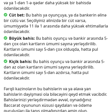
və ya 1-dən 1-ə qədər daha yüksək bir bahisdə
ödəniləcəkdir.
Cüt bet:
Bu bahis ya oyunçuya, ya da bankerin əlinə
bir cütü var. Seçdiyiniz əlinizdə bir cüt varsa,
ümumiyyətlə 11 ilə 1 arasında daha yüksək ehtimallarla
ödəniləcəkdir.
Böyük bahis:
Bu bahis oyunçu və bankir arasında 5-
dən çox olan kartların ümumi sayına yerləşdirilib.
Kartların ümumi sayı 5-dən çox olduqda, hətta pul
ödəniləcəkdir.
Kiçik bahis:
Bu bahis oyunçu və bankir arasında 5-
dən az olan kartların ümumi sayına yerləşdirilib.
Kartların ümumi sayı 5-dən azdırsa, hətta pul
ödəniləcəkdir.
Fərqli kazinoların bu bahislərin və ya əlavə yan
bahislərin dəyişməsi ola biləcəyini qeyd etmək vacibdir.
Bahislərinizi yerləşdirmədən əvvəl, oynadığınız
Baccarat oyununun xüsusi qaydaları və ödəmə
quruluşları ilə tanış olmağınızdan əmin olun.