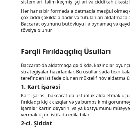
sistemləri, təlim keçmiş işçiləri və ciddi təhlükəsizl
Hər hansı bir formada aldatmaqla məşğul olmaq 
çox ciddi şəkildə aldadır və tutulanları aldatmacal
Baccarat oyununu bütövlüyü ilə oynamaq və qaydal
tövsiyə olunur.
Fərqli Fırıldaqçılıq Üsulları
Baccarat-da aldatmağa gəldikdə, kazinolar oyunçu
strategiyalar hazırladılar. Bu üsullar sadə texnik
tərəfindən istifadə olunan müxtəlif növ aldatma üs
1. Kart işarəsi
Kart işarəsi, bakcarat-da üstünlük əldə etmək üçün 
fırıldaqçı kiçik cızıqlar və ya bumps kimi görünmə
işarələr kartın dəyərini və ya kostyumunu müəyyə
vermək üçün istifadə edilə bilər.
2-ci. Şiddət