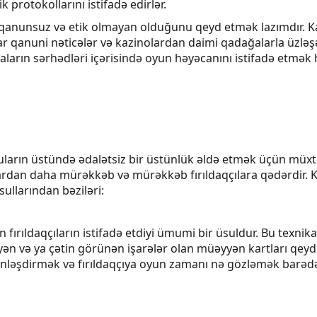
ik protokollarını istifadə edirlər.
qanunsuz və etik olmayan olduğunu qeyd etmək lazımdır. K
ar qanuni nəticələr və kazinolardan daimi qadağalarla üzləşə 
arın sərhədləri içərisində oyun həyəcanını istifadə etmək
ların üstündə ədalətsiz bir üstünlük əldə etmək üçün müxtə
alardan daha mürəkkəb və mürəkkəb fırıldaqçılara qədərdir. 
ullarından bəziləri:
fırıldaqçıların istifadə etdiyi ümumi bir üsuldur. Bu texnik
yən və ya çətin görünən işarələr olan müəyyən kartları qeyd 
nləşdirmək və fırıldaqçıya oyun zamanı nə gözləmək barədə 