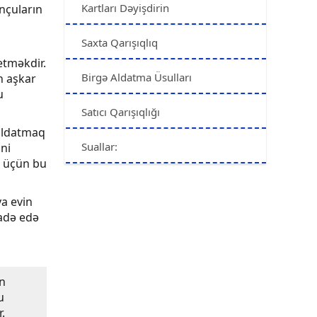
Kartları Dəyişdirin
nçuların
Saxta Qarışıqlıq
etməkdir.
Birgə Aldatma Üsulları
n aşkar
u
Satıcı Qarışıqlığı
 aldatmaq
Suallar:
ini
i üçün bu
ya evin
fadə edə
an
u
.