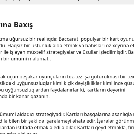
ına Baxış
a uğursuz bir reallıqdır. Baccarat, populyar bir kart oyun
rdü. Haqsız bir üstünlük əldə etmək və bahisləri öz xeyrinə 
ilə işləyən müxtəlif strategiyalar və üsullar işlədilmişdir. B
nın bir ümumi məlumatı.
k üçün peşəkar oyunçuların tez-tez işə götürülməsi bir tex
əsikdəki uyğunsuzluqlar kimi kiçik dəyişikliklər kimi incə qüs
u uyğunsuzluqlardan faydalanırlar ki, kartların dəyərini
nda bir kənar qazanın.
 ümumi aldadıcı strategiyadır. Kartları başqalarına asanlıqla
dilə bilən bir şəkildə işarələməyi əhatə edir. İşarələr görün
ardan istifadə etməklə edilə bilər. Kartları qeyd etməklə, fır