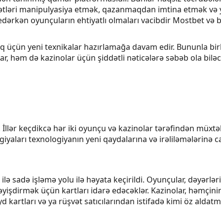
yyətləri manipulyasiya etmək, qazanmaqdan imtina etmək və 
edərkən oyunçuların ehtiyatlı olmaları vacibdir Mostbet və
q üçün yeni texnikalar hazırlamağa davam edir. Bununla birl
, həm də kazinolar üçün şiddətli nəticələrə səbəb ola biləc
r. İllər keçdikcə hər iki oyunçu və kazinolar tərəfindən müxtəl
giyaları texnologiyanın yeni qaydalarına və irəliləmələrinə 
lə sadə işləmə yolu ilə həyata keçirildi. Oyunçular, dəyərləri
dəyişdirmək üçün kartları idarə edəcəklər. Kazinolar, həmçini
 kartları və ya rüşvət satıcılarından istifadə kimi öz aldat