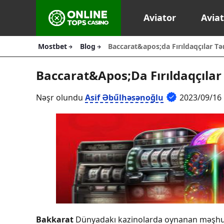
Aviator
Aviat
Mostbet
Blog
Baccarat&apos;da Fırıldaqçılar Tə
Baccarat&apos;da Fırıldaqçılar 
Nəşr olundu
Asif Əbűlhəsənoğlu
2023/09/16
Bakkarat
Dünyadakı kazinolarda oynanan məşhur bi