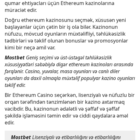
qumar ehtiyacları üçün Ethereum kazinolarına
müraciət edir.
Doğru ethereum kazinosunu seçmək, xüsusən yeni
başlayanlar üçün çətin bir iş ola bilər. Kazinonun
nüfuzu, mövcud oyunların müxtəlifliyi, təhlükəsizlik
tədbirləri və təklif olunan bonuslar və promosyonlar
kimi bir neçə amil var.
Mostbet
Geniş seçimi və üst-üstəgəl təhlükəsizlik
xüsusiyyətləri səbəbiylə digər ethereum kazinoları arasında
fərqlənir. Casino, yuvalar, masa oyunları və canlı diler
oyunları da daxil olmaqla müxtəlif populyar kazino oyunları
təklif edir.
Bir Ethereum Casino seçərkən, lisenziyalı və nüfuzlu bir
orqan tərəfindən tənzimlənən bir kazino axtarmaq
vacibdir. Bu, kazinonun ədalətli və şəffaf və şəffaf
şəkildə işləməsini təmin edir və ciddi qaydalara əməl
edir.
Mostbet
Lisenziyalı və etibarlılığını və etibarlılığını