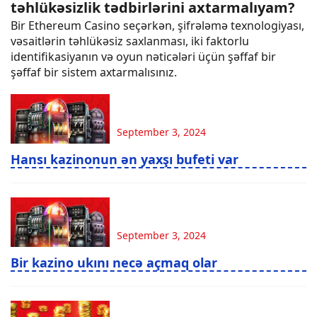
təhlükəsizlik tədbirlərini axtarmalıyam?
Bir Ethereum Casino seçərkən, şifrələmə texnologiyası,
vəsaitlərin təhlükəsiz saxlanması, iki faktorlu
identifikasiyanın və oyun nəticələri üçün şəffaf bir
şəffaf bir sistem axtarmalısınız.
September 3, 2024
Hansı kazinonun ən yaxşı bufeti var
September 3, 2024
Bir kazino ukını necə açmaq olar