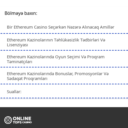
Bölməyə baxın:
Bir Ethereum Casino Seçərkən Nəzərə Alınacaq Amillər
Ethereum Kazinolarının Təhlükəsizlik Tədbirləri Və
Lisenziyası
Ethereum Kazinolarında Oyun Seçimi Və Proqram
Təminatçıları
Ethereum Kazinolarında Bonuslar, Promosyonlar Və
Sədaqət Proqramları
Suallar: