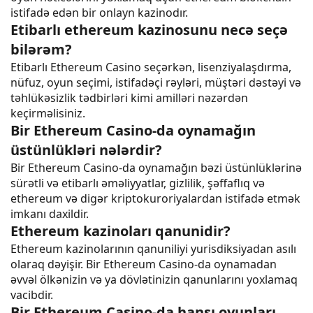
istifadə edən bir onlayn kazinodır.
Etibarlı ethereum kazinosunu necə seçə
bilərəm?
Etibarlı Ethereum Casino seçərkən, lisenziyalaşdırma,
nüfuz, oyun seçimi, istifadəçi rəyləri, müştəri dəstəyi və
təhlükəsizlik tədbirləri kimi amilləri nəzərdən
keçirməlisiniz.
Bir Ethereum Casino-da oynamağın
üstünlükləri nələrdir?
Bir Ethereum Casino-da oynamağın bəzi üstünlüklərinə
sürətli və etibarlı əməliyyatlar, gizlilik, şəffaflıq və
ethereum və digər kriptokuroriyalardan istifadə etmək
imkanı daxildir.
Ethereum kazinoları qanunidir?
Ethereum kazinolarının qanuniliyi yurisdiksiyadan asılı
olaraq dəyişir. Bir Ethereum Casino-da oynamadan
əvvəl ölkənizin və ya dövlətinizin qanunlarını yoxlamaq
vacibdir.
Bir Ethereum Casino-da hansı oyunları