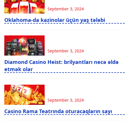
September 3, 2024
Oklahoma-da kazinolar üçün yaş tələbi
September 3, 2024
Diamond Casino Heist: brilyantları necə əldə
etmək olar
September 3, 2024
Casino Rama Teatrında oturacaqların sayı