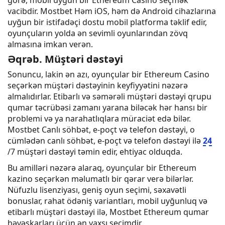
görə, mobil uyğun bir Ethereum Casino seçmək
vacibdir. Mostbet Həm iOS, həm də Android cihazlarına
uyğun bir istifadəçi dostu mobil platforma təklif edir,
oyunçuların yolda ən sevimli oyunlarından zövq
almasına imkan verən.
Əqrəb. Müştəri dəstəyi
Sonuncu, lakin ən azı, oyunçular bir Ethereum Casino
seçərkən müştəri dəstəyinin keyfiyyətini nəzərə
almalıdırlar. Etibarlı və səmərəli müştəri dəstəyi qrupu
qumar təcrübəsi zamanı yarana biləcək hər hansı bir
problemi və ya narahatlıqlara müraciət edə bilər.
Mostbet Canlı söhbət, e-poçt və telefon dəstəyi, o
cümlədən canlı söhbət, e-poçt və telefon dəstəyi ilə
24
/7 müştəri dəstəyi təmin edir, ehtiyac olduqda.
Bu amilləri nəzərə alaraq, oyunçular bir Ethereum
kazino seçərkən məlumatlı bir qərar verə bilərlər.
Nüfuzlu lisenziyası, geniş oyun seçimi, səxavətli
bonuslar, rahat ödəniş variantları, mobil uyğunluq və
etibarlı müştəri dəstəyi ilə, Mostbet Ethereum qumar
həvəskarları üçün ən yaxşı seçimdir.