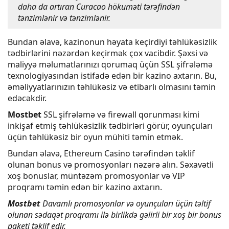
daha da artıran Curacao hökuməti tərəfindən
tənzimlənir və tənzimlənir.
Bundan əlavə, kazinonun həyata keçirdiyi təhlükəsizlik
tədbirlərini nəzərdən keçirmək çox vacibdir. Şəxsi və
maliyyə məlumatlarınızı qorumaq üçün SSL şifrələmə
texnologiyasından istifadə edən bir kazino axtarın. Bu,
əməliyyatlarınızın təhlükəsiz və etibarlı olmasını təmin
edəcəkdir.
Mostbet
SSL şifrələmə və firewall qorunması kimi
inkişaf etmiş təhlükəsizlik tədbirləri görür, oyunçuları
üçün təhlükəsiz bir oyun mühiti təmin etmək.
Bundan əlavə, Ethereum Casino tərəfindən təklif
olunan bonus və promosyonları nəzərə alın. Səxavətli
xoş bonuslar, müntəzəm promosyonlar və VIP
proqramı təmin edən bir kazino axtarın.
Mostbet
Davamlı promosyonlar və oyunçuları üçün təltif
olunan sədaqət proqramı ilə birlikdə gəlirli bir xoş bir bonus
paketi təklif edir.