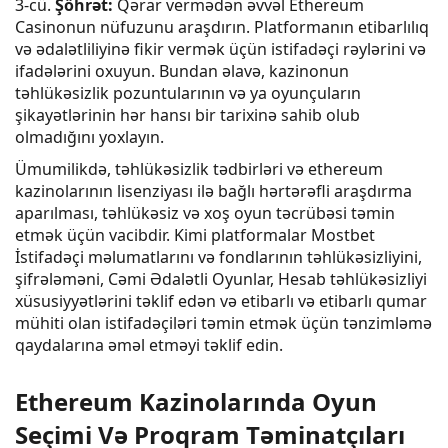
3-cü.
Şöhrət:
Qərar vermədən əvvəl Ethereum
Casinonun nüfuzunu araşdırın. Platformanın etibarlılıq
və ədalətliliyinə fikir vermək üçün istifadəçi rəylərini və
ifadələrini oxuyun. Bundan əlavə, kazinonun
təhlükəsizlik pozuntularının və ya oyunçuların
şikayətlərinin hər hansı bir tarixinə sahib olub
olmadığını yoxlayın.
Ümumilikdə, təhlükəsizlik tədbirləri və ethereum
kazinolarının lisenziyası ilə bağlı hərtərəfli araşdırma
aparılması, təhlükəsiz və xoş oyun təcrübəsi təmin
etmək üçün vacibdir. Kimi platformalar Mostbet
İstifadəçi məlumatlarını və fondlarının təhlükəsizliyini,
şifrələməni, Cəmi Ədalətli Oyunlar, Hesab təhlükəsizliyi
xüsusiyyətlərini təklif edən və etibarlı və etibarlı qumar
mühiti olan istifadəçiləri təmin etmək üçün tənzimləmə
qaydalarına əməl etməyi təklif edin.
Ethereum Kazinolarında Oyun
Seçimi Və Proqram Təminatçıları