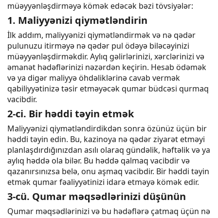
müəyyənləşdirməyə kömək edəcək bəzi tövsiyələr:
1. Maliyyənizi qiymətləndirin
İlk addım, maliyyənizi qiymətləndirmək və nə qədər
pulunuzu itirməyə nə qədər pul ödəyə biləcəyinizi
müəyyənləşdirməkdir. Aylıq gəlirlərinizi, xərclərinizi və
əmanət hədəflərinizi nəzərdən keçirin. Hesab ödəmək
və ya digər maliyyə öhdəliklərinə cavab vermək
qabiliyyətinizə təsir etməyəcək qumar büdcəsi qurmaq
vacibdir.
2-ci. Bir həddi təyin etmək
Maliyyənizi qiymətləndirdikdən sonra özünüz üçün bir
həddi təyin edin. Bu, kazinoya nə qədər ziyarət etməyi
planlaşdırdığınızdan asılı olaraq gündəlik, həftəlik və ya
aylıq həddə ola bilər. Bu həddə qalmaq vacibdir və
qazanırsınızsa belə, onu aşmaq vacibdir. Bir həddi təyin
etmək qumar fəaliyyətinizi idarə etməyə kömək edir.
3-cü. Qumar məqsədlərinizi düşünün
Qumar məqsədlərinizi və bu hədəflərə çatmaq üçün nə