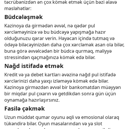
təcrübənizdən ən çox kömək etmək üçün bəzi əlavə
məsləhətlər:
Büdcələşmək
Kazinoya da girmədən əvvəl, nə qədər pul
xərcləməyinizə və bu büdcəyə yapışmağa hazır
olduğunuzu qərar verin. Həyəcan içində tutmaq və
ödəyə biləcəyinizdən daha çox xərcləmək asan ola bilər,
buna görə əvvəlcədən bir büdcə qurmaq, maliyyə
stressindən qaçmağınıza kömək edə bilər.
Nağd istifadə etmək
Kredit və ya debet kartları əvəzinə nağd pul istifadə
xərclərinizi daha yaxşı izləməyə kömək edə bilər.
Kazinoya girməzdən əvvəl bir bankomatdan müəyyən
bir miqdar pul çıxarın və getdikdən sonra gün üçün
oynamağa hazırlaşırsınız.
Fasilə çəkmək
Uzun müddət qumar oyunu əqli və emosional olaraq
tükəndirə bilər. Oyun masalarından və ya slot