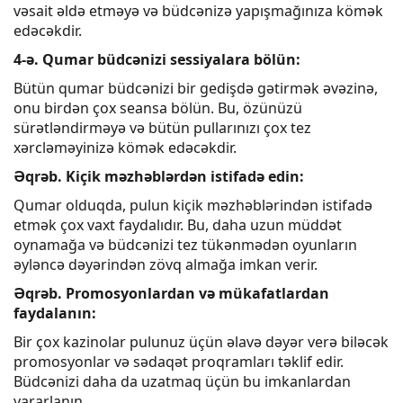
vəsait əldə etməyə və büdcənizə yapışmağınıza kömək
edəcəkdir.
4-ə. Qumar büdcənizi sessiyalara bölün:
Bütün qumar büdcənizi bir gedişdə gətirmək əvəzinə,
onu birdən çox seansa bölün. Bu, özünüzü
sürətləndirməyə və bütün pullarınızı çox tez
xərcləməyinizə kömək edəcəkdir.
Əqrəb. Kiçik məzhəblərdən istifadə edin:
Qumar olduqda, pulun kiçik məzhəblərindən istifadə
etmək çox vaxt faydalıdır. Bu, daha uzun müddət
oynamağa və büdcənizi tez tükənmədən oyunların
əyləncə dəyərindən zövq almağa imkan verir.
Əqrəb. Promosyonlardan və mükafatlardan
faydalanın:
Bir çox kazinolar pulunuz üçün əlavə dəyər verə biləcək
promosyonlar və sədaqət proqramları təklif edir.
Büdcənizi daha da uzatmaq üçün bu imkanlardan
yararlanın.