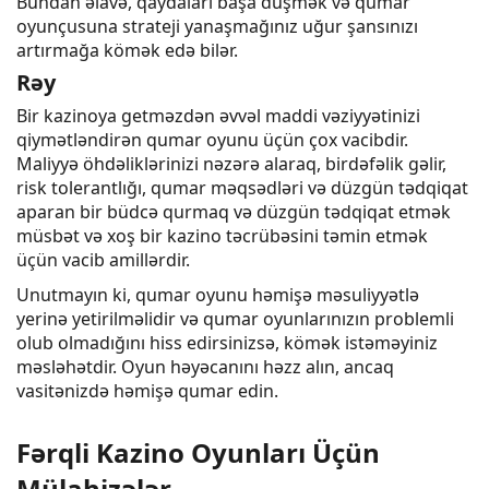
Bundan əlavə, qaydaları başa düşmək və qumar
oyunçusuna strateji yanaşmağınız uğur şansınızı
artırmağa kömək edə bilər.
Rəy
Bir kazinoya getməzdən əvvəl maddi vəziyyətinizi
qiymətləndirən qumar oyunu üçün çox vacibdir.
Maliyyə öhdəliklərinizi nəzərə alaraq, birdəfəlik gəlir,
risk tolerantlığı, qumar məqsədləri və düzgün tədqiqat
aparan bir büdcə qurmaq və düzgün tədqiqat etmək
müsbət və xoş bir kazino təcrübəsini təmin etmək
üçün vacib amillərdir.
Unutmayın ki, qumar oyunu həmişə məsuliyyətlə
yerinə yetirilməlidir və qumar oyunlarınızın problemli
olub olmadığını hiss edirsinizsə, kömək istəməyiniz
məsləhətdir. Oyun həyəcanını həzz alın, ancaq
vasitənizdə həmişə qumar edin.
Fərqli Kazino Oyunları Üçün
Mülahizələr