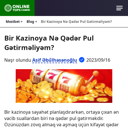
Mostbet
Blog
Bir Kazinoya Nə Qədər Pul Gətirməliyəm?
Bir Kazinoya Nə Qədər Pul
Gətirməliyəm?
Nəşr olundu
Asif Əbűlhəsənoğlu
2023/09/16
Bir kazinoya səyahət planlaşdırarkən, ortaya çıxan ən
vacib suallardan biri nə qədər pul gətirməkdir.
Özünüzdən zövq almaq və aşmaq üçün kifayət qədər