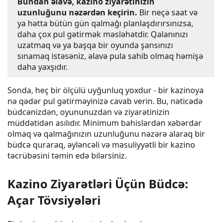
Bundan əlavə, kazino ziyarətinizin
uzunluğunu nəzərdən keçirin.
Bir neçə saat və
ya hətta bütün gün qalmağı planlaşdırırsınızsa,
daha çox pul gətirmək məsləhətdir. Qalanınızı
uzatmaq və ya başqa bir oyunda şansınızı
sınamaq istəsəniz, əlavə pula sahib olmaq həmişə
daha yaxşıdır.
Sonda, heç bir ölçülü uyğunluq yoxdur - bir kazinoya
nə qədər pul gətirməyinizə cavab verin. Bu, nəticədə
büdcənizdən, oyununuzdan və ziyarətinizin
müddətidən asılıdır. Minimum bahislərdən xəbərdar
olmaq və qalmağınızın uzunluğunu nəzərə alaraq bir
büdcə quraraq, əyləncəli və məsuliyyətli bir kazino
təcrübəsini təmin edə bilərsiniz.
Kazino Ziyarətləri Üçün Büdcə:
Açar Tövsiyələri