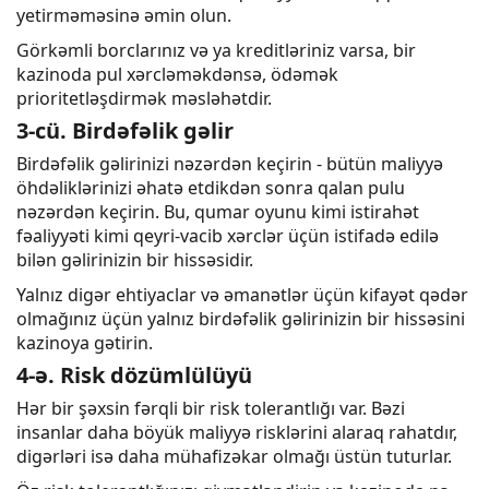
yetirməməsinə əmin olun.
Görkəmli borclarınız və ya kreditləriniz varsa, bir
kazinoda pul xərcləməkdənsə, ödəmək
prioritetləşdirmək məsləhətdir.
3-cü. Birdəfəlik gəlir
Birdəfəlik gəlirinizi nəzərdən keçirin - bütün maliyyə
öhdəliklərinizi əhatə etdikdən sonra qalan pulu
nəzərdən keçirin. Bu, qumar oyunu kimi istirahət
fəaliyyəti kimi qeyri-vacib xərclər üçün istifadə edilə
bilən gəlirinizin bir hissəsidir.
Yalnız digər ehtiyaclar və əmanətlər üçün kifayət qədər
olmağınız üçün yalnız birdəfəlik gəlirinizin bir hissəsini
kazinoya gətirin.
4-ə. Risk dözümlülüyü
Hər bir şəxsin fərqli bir risk tolerantlığı var. Bəzi
insanlar daha böyük maliyyə risklərini alaraq rahatdır,
digərləri isə daha mühafizəkar olmağı üstün tuturlar.