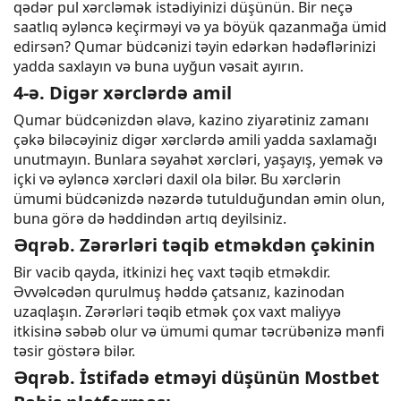
qədər pul xərcləmək istədiyinizi düşünün. Bir neçə
saatlıq əyləncə keçirməyi və ya böyük qazanmağa ümid
edirsən? Qumar büdcənizi təyin edərkən hədəflərinizi
yadda saxlayın və buna uyğun vəsait ayırın.
4-ə. Digər xərclərdə amil
Qumar büdcənizdən əlavə, kazino ziyarətiniz zamanı
çəkə biləcəyiniz digər xərclərdə amili yadda saxlamağı
unutmayın. Bunlara səyahət xərcləri, yaşayış, yemək və
içki və əyləncə xərcləri daxil ola bilər. Bu xərclərin
ümumi büdcənizdə nəzərdə tutulduğundan əmin olun,
buna görə də həddindən artıq deyilsiniz.
Əqrəb. Zərərləri təqib etməkdən çəkinin
Bir vacib qayda, itkinizi heç vaxt təqib etməkdir.
Əvvəlcədən qurulmuş həddə çatsanız, kazinodan
uzaqlaşın. Zərərləri təqib etmək çox vaxt maliyyə
itkisinə səbəb olur və ümumi qumar təcrübənizə mənfi
təsir göstərə bilər.
Əqrəb. İstifadə etməyi düşünün Mostbet