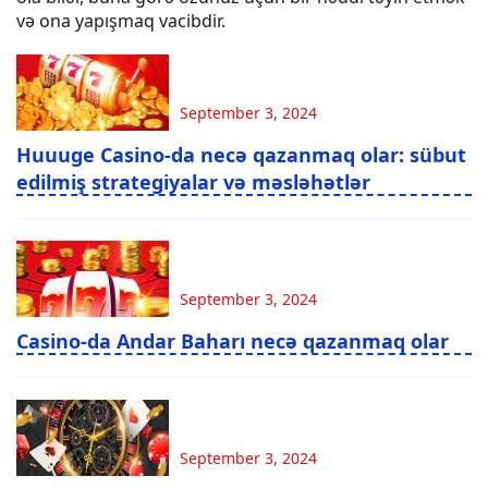
və ona yapışmaq vacibdir.
September 3, 2024
Huuuge Casino-da necə qazanmaq olar: sübut
edilmiş strategiyalar və məsləhətlər
September 3, 2024
Casino-da Andar Baharı necə qazanmaq olar
September 3, 2024