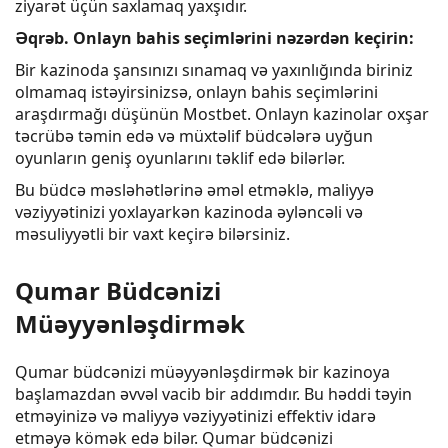
ziyarət üçün saxlamaq yaxşıdır.
Əqrəb. Onlayn bahis seçimlərini nəzərdən keçirin:
Bir kazinoda şansınızı sınamaq və yaxınlığında biriniz
olmamaq istəyirsinizsə, onlayn bahis seçimlərini
araşdırmağı düşünün Mostbet. Onlayn kazinolar oxşar
təcrübə təmin edə və müxtəlif büdcələrə uyğun
oyunların geniş oyunlarını təklif edə bilərlər.
Bu büdcə məsləhətlərinə əməl etməklə, maliyyə
vəziyyətinizi yoxlayarkən kazinoda əyləncəli və
məsuliyyətli bir vaxt keçirə bilərsiniz.
Qumar Büdcənizi
Müəyyənləşdirmək
Qumar büdcənizi müəyyənləşdirmək bir kazinoya
başlamazdan əvvəl vacib bir addımdır. Bu həddi təyin
etməyinizə və maliyyə vəziyyətinizi effektiv idarə
etməyə kömək edə bilər. Qumar büdcənizi