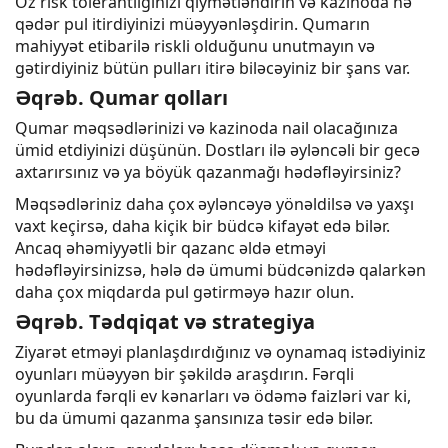
Öz risk tolerantlığınızı qiymətləndirin və kazinoda nə
qədər pul itirdiyinizi müəyyənləşdirin. Qumarın
mahiyyət etibarilə riskli olduğunu unutmayın və
gətirdiyiniz bütün pulları itirə biləcəyiniz bir şans var.
Əqrəb. Qumar qolları
Qumar məqsədlərinizi və kazinoda nail olacağınıza
ümid etdiyinizi düşünün. Dostları ilə əyləncəli bir gecə
axtarırsınız və ya böyük qazanmağı hədəfləyirsiniz?
Məqsədləriniz daha çox əyləncəyə yönəldilsə və yaxşı
vaxt keçirsə, daha kiçik bir büdcə kifayət edə bilər.
Ancaq əhəmiyyətli bir qazanc əldə etməyi
hədəfləyirsinizsə, hələ də ümumi büdcənizdə qalarkən
daha çox miqdarda pul gətirməyə hazır olun.
Əqrəb. Tədqiqat və strategiya
Ziyarət etməyi planlaşdırdığınız və oynamaq istədiyiniz
oyunları müəyyən bir şəkildə araşdırın. Fərqli
oyunlarda fərqli ev kənarları və ödəmə faizləri var ki,
bu da ümumi qazanma şansınıza təsir edə bilər.