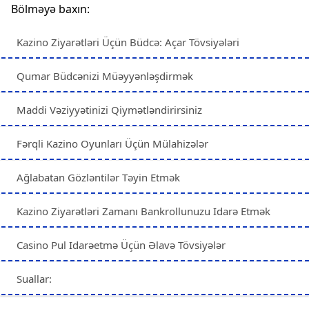
Bölməyə baxın:
Kazino Ziyarətləri Üçün Büdcə: Açar Tövsiyələri
Qumar Büdcənizi Müəyyənləşdirmək
Maddi Vəziyyətinizi Qiymətləndirirsiniz
Fərqli Kazino Oyunları Üçün Mülahizələr
Ağlabatan Gözləntilər Təyin Etmək
Kazino Ziyarətləri Zamanı Bankrollunuzu Idarə Etmək
Casino Pul Idarəetmə Üçün Əlavə Tövsiyələr
Suallar: