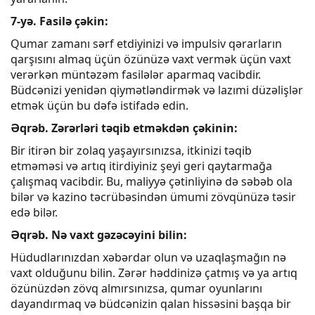
7-yə. Fasilə çəkin:
Qumar zamanı sərf etdiyinizi və impulsiv qərarların
qarşısını almaq üçün özünüzə vaxt vermək üçün vaxt
verərkən müntəzəm fasilələr aparmaq vacibdir.
Büdcənizi yenidən qiymətləndirmək və lazımi düzəlişlər
etmək üçün bu dəfə istifadə edin.
Əqrəb. Zərərləri təqib etməkdən çəkinin:
Bir itirən bir zolaq yaşayırsınızsa, itkinizi təqib
etməməsi və artıq itirdiyiniz şeyi geri qaytarmağa
çalışmaq vacibdir. Bu, maliyyə çətinliyinə də səbəb ola
bilər və kazino təcrübəsindən ümumi zövqünüzə təsir
edə bilər.
Əqrəb. Nə vaxt gəzəcəyini bilin:
Hüdudlarınızdan xəbərdar olun və uzaqlaşmağın nə
vaxt olduğunu bilin. Zərər həddinizə çatmış və ya artıq
özünüzdən zövq almırsınızsa, qumar oyunlarını
dayandırmaq və büdcənizin qalan hissəsini başqa bir