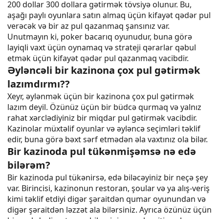
200 dollar 300 dollara gətirmək tövsiyə olunur. Bu,
aşağı paylı oyunlara satın almaq üçün kifayət qədər pul
verəcək və bir az pul qazanmaq şansınız var.
Unutmayın ki, poker bacarıq oyunudur, buna görə
layiqli vaxt üçün oynamaq və strateji qərarlar qəbul
etmək üçün kifayət qədər pul qazanmaq vacibdir.
Əyləncəli bir kazinona çox pul gətirmək
lazımdırmı??
Xeyr, əylənmək üçün bir kazinona çox pul gətirmək
lazım deyil. Özünüz üçün bir büdcə qurmaq və yalnız
rahat xərclədiyiniz bir miqdar pul gətirmək vacibdir.
Kazinolar müxtəlif oyunlar və əyləncə seçimləri təklif
edir, buna görə bəxt sərf etmədən əla vaxtınız ola bilər.
Bir kazinoda pul tükənmişəmsə nə edə
bilərəm?
Bir kazinoda pul tükənirsə, edə biləcəyiniz bir neçə şey
var. Birincisi, kazinonun restoran, şoular və ya alış-veriş
kimi təklif etdiyi digər şəraitdən qumar oyunundan və
digər şəraitdən ləzzət ala bilərsiniz. Ayrıca özünüz üçün