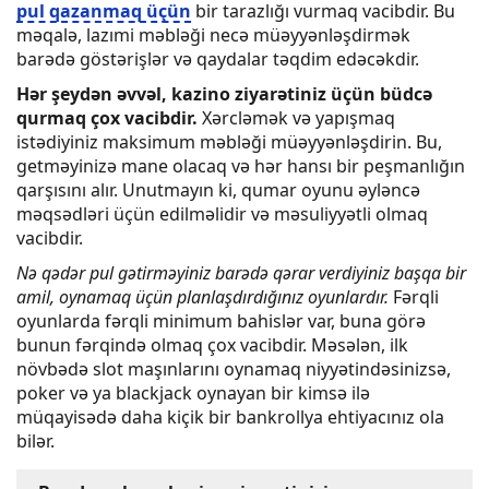
pul qazanmaq üçün
bir tarazlığı vurmaq vacibdir. Bu
məqalə, lazımi məbləği necə müəyyənləşdirmək
barədə göstərişlər və qaydalar təqdim edəcəkdir.
Hər şeydən əvvəl, kazino ziyarətiniz üçün büdcə
qurmaq çox vacibdir.
Xərcləmək və yapışmaq
istədiyiniz maksimum məbləği müəyyənləşdirin. Bu,
getməyinizə mane olacaq və hər hansı bir peşmanlığın
qarşısını alır. Unutmayın ki, qumar oyunu əyləncə
məqsədləri üçün edilməlidir və məsuliyyətli olmaq
vacibdir.
Nə qədər pul gətirməyiniz barədə qərar verdiyiniz başqa bir
amil, oynamaq üçün planlaşdırdığınız oyunlardır.
Fərqli
oyunlarda fərqli minimum bahislər var, buna görə
bunun fərqində olmaq çox vacibdir. Məsələn, ilk
növbədə slot maşınlarını oynamaq niyyətindəsinizsə,
poker və ya blackjack oynayan bir kimsə ilə
müqayisədə daha kiçik bir bankrollya ehtiyacınız ola
bilər.