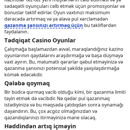
sədaqətli oyunçuları cəlb etmək üçün promosyonlar və
bonuslar təklif edirlər. Oyun vaxtınızı maksimum
dərəcədə artırmaq və ya əlavə pul xərcləmədən
qazanma şansınızı artırmaq üçün
bu təkliflərdən
faydalanın.
Tədqiqat Casino Oyunlar
Çalışmağa başlamazdan əvvəl, maraqlandığınız kazino
oyunlarının qaydalarını araşdırmağa və başa düşməyə
vaxt ayırın. Bu, məlumatlı qərarlar qəbul etməyinizə və
qazanma şansınızı potensial şəkildə yaxşılaşdırmağa
kömək edəcəkdir.
Qələbə qoymaq
Bir büdcə qurmaq vacib olduğu kimi, bir qazanma limiti
təyin etmək də vacibdir. Nə qədər pul qazanmaq
istədiyinizə və bu məqsədə çatdıqdan sonra oynamağı
dayandırın. Bu, çox acgöz olmağınızdan və
qazandıqlarınızı itirməyinizə mane olacaq.
Həddindən artıq içməyin