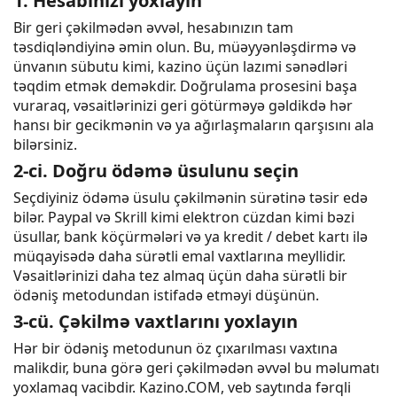
1. Hesabınızı yoxlayın
Bir geri çəkilmədən əvvəl, hesabınızın tam
təsdiqləndiyinə əmin olun. Bu, müəyyənləşdirmə və
ünvanın sübutu kimi, kazino üçün lazımi sənədləri
təqdim etmək deməkdir. Doğrulama prosesini başa
vuraraq, vəsaitlərinizi geri götürməyə gəldikdə hər
hansı bir gecikmənin və ya ağırlaşmaların qarşısını ala
bilərsiniz.
2-ci. Doğru ödəmə üsulunu seçin
Seçdiyiniz ödəmə üsulu çəkilmənin sürətinə təsir edə
bilər. Paypal və Skrill kimi elektron cüzdan kimi bəzi
üsullar, bank köçürmələri və ya kredit / debet kartı ilə
müqayisədə daha sürətli emal vaxtlarına meyllidir.
Vəsaitlərinizi daha tez almaq üçün daha sürətli bir
ödəniş metodundan istifadə etməyi düşünün.
3-cü. Çəkilmə vaxtlarını yoxlayın
Hər bir ödəniş metodunun öz çıxarılması vaxtına
malikdir, buna görə geri çəkilmədən əvvəl bu məlumatı
yoxlamaq vacibdir. Kazino.COM, veb saytında fərqli