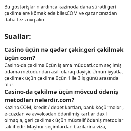
Bu göstərişlərin ardınca kazinoda daha sürətli geri
çəkilmələrə kömək edə bilər.COM və qazancınızdan
daha tez zövq alın.
Suallar:
Casino üçün nə qədər çəkir.geri çəkilmək
üçün com?
Casino-da çəkilmə üçün işləmə müddəti.com seçilmiş
ödəmə metodundan asılı olaraq dəyişir. Ümumiyyətlə,
çəkilmək üçün çəkilmə üçün 1 ilə 3 iş günü arasında
olur.
Casino-da çəkilmə üçün mövcud ödəniş
metodları nələrdir.com?
Kazino.COM, kredit / debet kartları, bank köçürmələri,
e-cüzdan və əvvəlcədən ödənilmiş kartlar daxil
olmaqla, geri çəkilmək üçün müxtəlif ödəniş metodları
təklif edir. Məşhur seçimlərdən bəzilərinə viza,