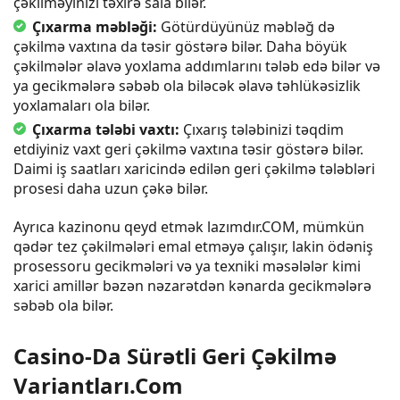
çəkilməyinizi təxirə sala bilər.
Çıxarma məbləği:
Götürdüyünüz məbləğ də
çəkilmə vaxtına da təsir göstərə bilər. Daha böyük
çəkilmələr əlavə yoxlama addımlarını tələb edə bilər və
ya gecikmələrə səbəb ola biləcək əlavə təhlükəsizlik
yoxlamaları ola bilər.
Çıxarma tələbi vaxtı:
Çıxarış tələbinizi təqdim
etdiyiniz vaxt geri çəkilmə vaxtına təsir göstərə bilər.
Daimi iş saatları xaricində edilən geri çəkilmə tələbləri
prosesi daha uzun çəkə bilər.
Ayrıca kazinonu qeyd etmək lazımdır.COM, mümkün
qədər tez çəkilmələri emal etməyə çalışır, lakin ödəniş
prosessoru gecikmələri və ya texniki məsələlər kimi
xarici amillər bəzən nəzarətdən kənarda gecikmələrə
səbəb ola bilər.
Casino-Da Sürətli Geri Çəkilmə
Variantları.com