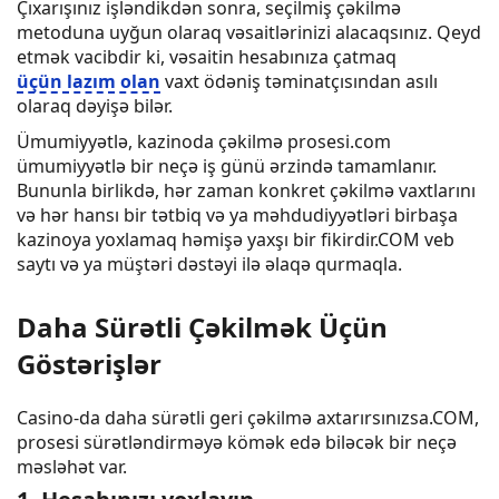
Çıxarışınız işləndikdən sonra, seçilmiş çəkilmə
metoduna uyğun olaraq vəsaitlərinizi alacaqsınız. Qeyd
etmək vacibdir ki, vəsaitin hesabınıza çatmaq
üçün lazım olan
vaxt ödəniş təminatçısından asılı
olaraq dəyişə bilər.
Ümumiyyətlə, kazinoda çəkilmə prosesi.com
ümumiyyətlə bir neçə iş günü ərzində tamamlanır.
Bununla birlikdə, hər zaman konkret çəkilmə vaxtlarını
və hər hansı bir tətbiq və ya məhdudiyyətləri birbaşa
kazinoya yoxlamaq həmişə yaxşı bir fikirdir.COM veb
saytı və ya müştəri dəstəyi ilə əlaqə qurmaqla.
Daha Sürətli Çəkilmək Üçün
Göstərişlər
Casino-da daha sürətli geri çəkilmə axtarırsınızsa.COM,
prosesi sürətləndirməyə kömək edə biləcək bir neçə
məsləhət var.