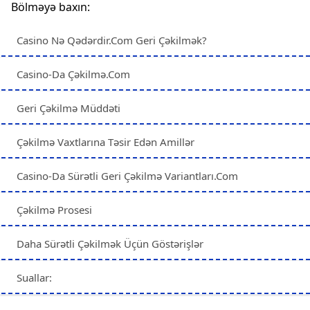
Bölməyə baxın:
Casino Nə Qədərdir.com Geri Çəkilmək?
Casino-Da Çəkilmə.com
Geri Çəkilmə Müddəti
Çəkilmə Vaxtlarına Təsir Edən Amillər
Casino-Da Sürətli Geri Çəkilmə Variantları.com
Çəkilmə Prosesi
Daha Sürətli Çəkilmək Üçün Göstərişlər
Suallar: