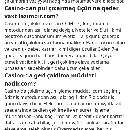
çəkilmənin vəziyyəti haqqında məlumat verə biləcəklər.
Casino-dan pul çıxarmaq üçün nə qədər
vaxt lazımdır.com?
Casino-da çəkilmə vaxtları.COM seçilmiş ödəmə
metodundan asılı olaraq dəyişir. Neteller və Skrill kimi
elektron cüzdanlar ümumiyyətlə 1-2 iş günü çəkərək
ən sürətli çəkilmə vaxtlarına malikdir. Bank köçürmələri
və kredit / debet kartları kimi digər üsullar 3-dən 7-ə
qədər iş günü hər hansı bir yerə apara bilər. Qeyd
etmək vacibdir ki, ilk geri çəkilmə əlavə yoxlama
prosesləri səbəbindən daha uzun çəkə bilər.
Casino-da geri çəkilmə müddəti
nədir.com?
Casino-da çəkilmə üçün işləmə müddəti.com seçilmiş
ödəniş metodundan asılı olaraq 1-dən 7-ə qədər iş
günü dəyişə bilər. Elektron cüzdanlar ümumiyyətlə 24
saat ərzində çəkilən çəkilmə ilə ən sürətli işləmə
müddəti var. Bank köçürmələri və kredit / debet kartları
daha uzun çəkə bilər, çünki müvafiq banklar tərəfindən
əlavə emal tələb olunur. Çıxarmadan əvvəl hər bir