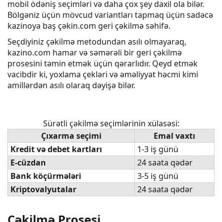
mobil ödəniş seçimləri və daha çox şey daxil ola bilər.
Bölgəniz üçün mövcud variantları tapmaq üçün sadəcə
kazinoya baş çəkin.com geri çəkilmə səhifə.
Seçdiyiniz çəkilmə metodundan asılı olmayaraq,
kazino.com hamar və səmərəli bir geri çəkilmə
prosesini təmin etmək üçün qərarlıdır. Qeyd etmək
vacibdir ki, yoxlama çekləri və əməliyyat həcmi kimi
amillərdən asılı olaraq dəyişə bilər.
Sürətli çəkilmə seçimlərinin xülasəsi:
Çıxarma seçimi
Emal vaxtı
Kredit və debet kartları
1-3 iş günü
E-cüzdan
24 saata qədər
Bank köçürmələri
3-5 iş günü
Kriptovalyutalar
24 saata qədər
Çəkilmə Prosesi