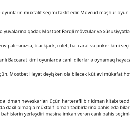
 oyunların müxtəlif seçimi təklif edir. Mövcud məşhur oyun
o yuvalarına qədər, Mostbet Fərqli mövzular və xüsusiyyətlə
alırsınızsa, blackjack, rulet, baccarat və poker kimi seç
 Canlı Baccarat kimi oyunlarda canlı dilerlərlə oynamaq həyəc
ün, Mostbet Həyat dəyişkən ola biləcək kütləvi mükafat ho
 də idman həvəskarları üçün hərtərəfli bir idman kitabı təqd
 da daxil olmaqla müxtəlif idman tədbirlərinə bahis edə bilərl
bahislərin yerləşdirilməsinə imkan verən canlı bahis seçimlə