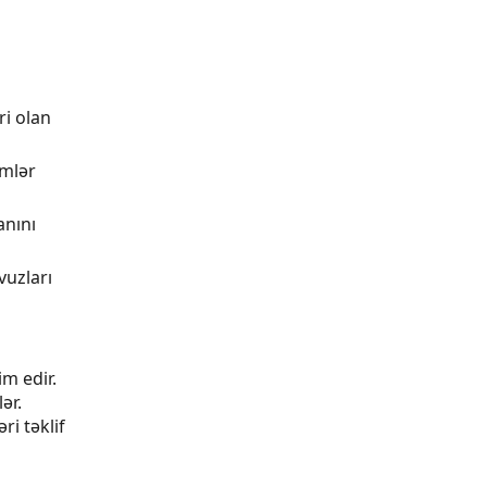
ri olan
imlər
anını
vuzları
im edir.
ər.
ri təklif