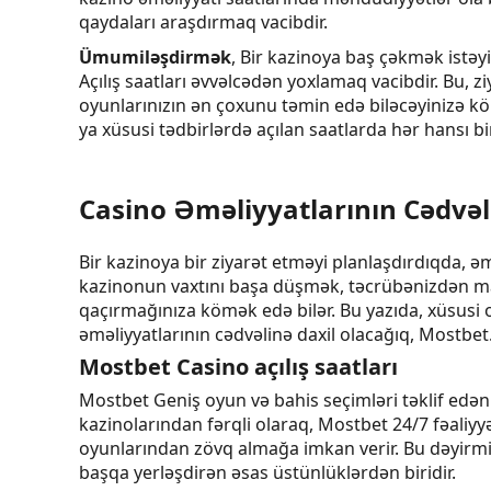
qaydaları araşdırmaq vacibdir.
Ümumiləşdirmək
, Bir kazinoya baş çəkmək istəyi
Açılış saatları əvvəlcədən yoxlamaq vacibdir. Bu, z
oyunlarınızın ən çoxunu təmin edə biləcəyinizə kö
ya xüsusi tədbirlərdə açılan saatlarda hər hansı b
Casino Əməliyyatlarının Cədvəli
Bir kazinoya bir ziyarət etməyi planlaşdırdıqda, əmə
kazinonun vaxtını başa düşmək, təcrübənizdən ma
qaçırmağınıza kömək edə bilər. Bu yazıda, xüsusi 
əməliyyatlarının cədvəlinə daxil olacağıq, Mostbet
Mostbet Casino açılış saatları
Mostbet Geniş oyun və bahis seçimləri təklif edən
kazinolarından fərqli olaraq, Mostbet 24/7 fəaliyyət
oyunlarından zövq almağa imkan verir. Bu dəyirmi
başqa yerləşdirən əsas üstünlüklərdən biridir.