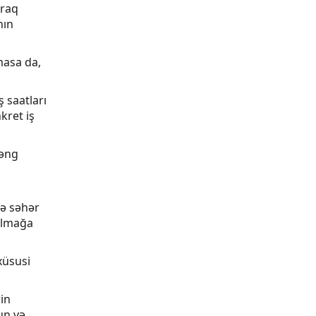
araq
nın
masa da,
 saatları
kret iş
zəng
və səhər
almağa
 xüsusi
rin
un və