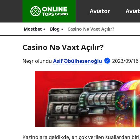
Aviator
Aviat
Mostbet
Blog
Casino Nə Vaxt Açılır?
Casino Nə Vaxt Açılır?
Nəşr olundu
Asif Əbűlhəsənoğlu
2023/09/16
Kazinolara gəldikdə, ən çox verilən suallardan biri