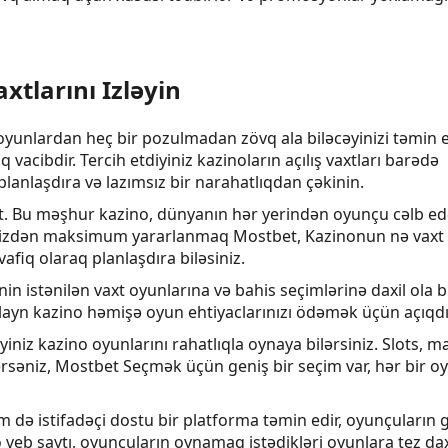
xtlarını Izləyin
 oyunlardan heç bir pozulmadan zövq ala biləcəyinizi təmin
vacibdir. Tercih etdiyiniz kazinoların açılış vaxtları barədə
planlaşdıra və lazımsız bir narahatlıqdan çəkinin.
t. Bu məşhur kazino, dünyanın hər yerindən oyunçu cəlb ed
übənizdən maksimum yararlanmaq Mostbet, Kazinonun nə vaxt
vafiq olaraq planlaşdıra biləsiniz.
n istənilən vaxt oyunlarına və bahis seçimlərinə daxil ola bi
layn kazino həmişə oyun ehtiyaclarınızı ödəmək üçün açıqdı
iyiniz kazino oyunlarını rahatlıqla oynaya bilərsiniz. Slots, m
versəniz, Mostbet Seçmək üçün geniş bir seçim var, hər bir 
Həm də istifadəçi dostu bir platforma təmin edir, oyunçuların 
o veb saytı, oyunçuların oynamaq istədikləri oyunlara tez dax