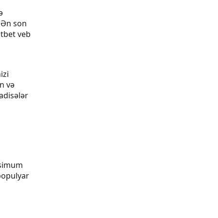
ə
. Ən son
stbet veb
izi
n və
hadisələr
aksimum
 populyar