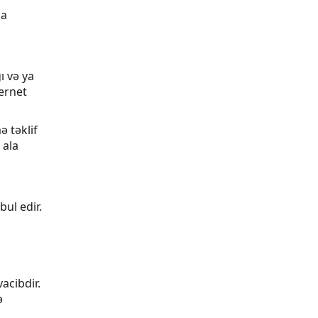
pa
ı və ya
ternet
 təklif
 ala
ul edir.
acibdir.
ə