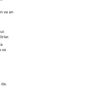
in və ən
ur.
irlər.
də
ə və
 də.