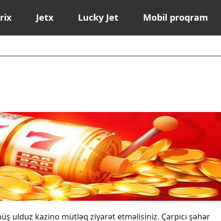
rix
Jetx
Lucky Jet
Mobil proqram
ş ulduz kazino mütləq ziyarət etməlisiniz. Çarpıcı şəhər