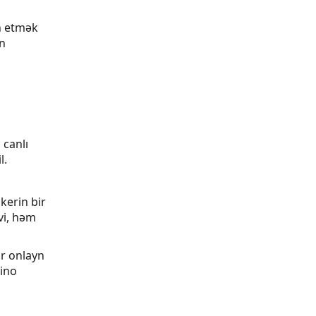
n etmək
ən
 canlı
l.
kerin bir
vi, həm
ar onlayn
zino