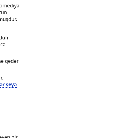
 komediya
ütün
nmuşdur.
düfi
ncə
inə qədər
r.
ər şeyə
əyən bir