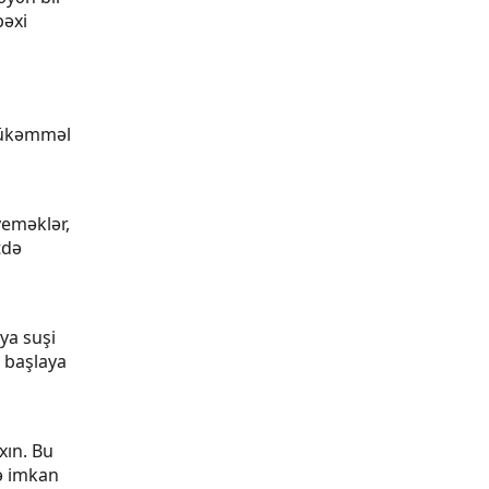
bəxi
 Mükəmməl
yeməklər,
tdə
ya suşi
 başlaya
xın. Bu
yə imkan