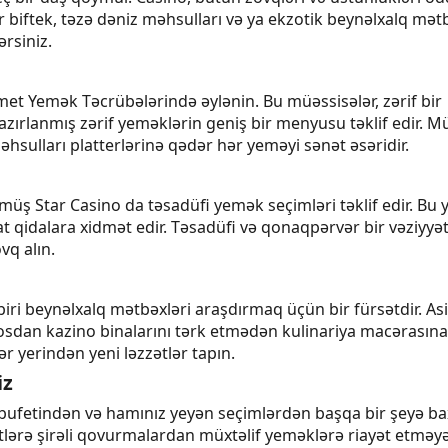
ir biftek, təzə dəniz məhsulları və ya ekzotik beynəlxalq mət
rsiniz.
et Yemək Təcrübələrində əylənin. Bu müəssisələr, zərif bir
azırlanmış zərif yeməklərin geniş bir menyusu təklif edir.
hsulları platterlərinə qədər hər yeməyi sənət əsəridir.
müş Star Casino da təsadüfi yemək seçimləri təklif edir. Bu 
hat qidalara xidmət edir. Təsadüfi və qonaqpərvər bir vəziyyə
vq alın.
ri beynəlxalq mətbəxləri araşdırmaq üçün bir fürsətdir. Asi
cosdan kazino binalarını tərk etmədən kulinariya macərasına
r yerindən yeni ləzzətlər tapın.
iz
bufetindən və hamınız yeyən seçimlərdən başqa bir şeyə ba
ertlərə şirəli qovurmalardan müxtəlif yeməklərə riayət etmə