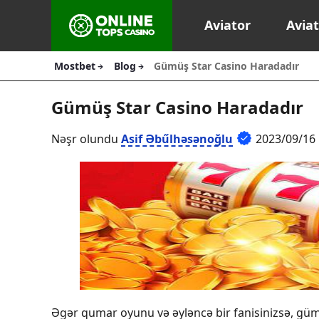
Aviator
Aviat
Mostbet
Blog
Gümüş Star Casino Haradadır
Gümüş Star Casino Haradadır
Nəşr olundu
Asif Əbűlhəsənoğlu
2023/09/16
Əgər qumar oyunu və əyləncə bir fanisinizsə, gümü