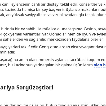
anlı əyləncənin canlı bir dəstəyi təklif edir. Konsertlər və
na, kazinoda həmişə bir şey baş verir. Əyləncə məkanları, b
, ən yüksək səviyyəli səs və vizual avadanlıqla təchiz olu
 birində bir ev sahibi ilə müalicə olunacaqsınız. Casino, təsa
 çox yemək variantları var. Qonaqlar, həm də oyun və əylə
i sahələrdən və sağlamlıq mərkəzindən faydalana bilərlər.
yış yerləri təklif edir. Geniş otaqlardan ekstravaqant dəst
min edir.
 aşacağına əmin olan immersiv əyləncə təcrübəsi təqdim edi
lsanız, bu kazinonun yaddaqalan bir qalma üçün lazım
olan h
ariya Sərgüzəştləri
bir daş qoymur. Casino, bütün zövqləri və üstünlükləri öd