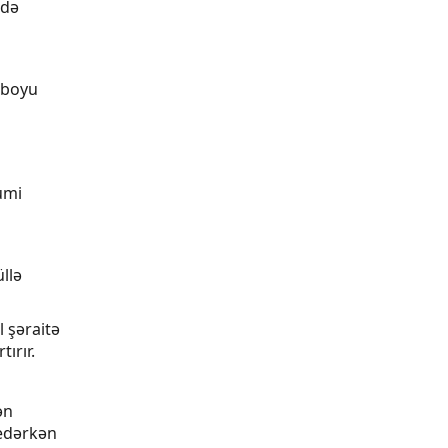
idə
t boyu
n
umi
llə
 şəraitə
ırır.
ən
 edərkən