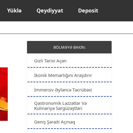
Yüklə
Qeydiyyat
Deposit
BÖLMƏYƏ BAXIN:
Gizli Tarixi Açan
İkonik Memarlığını Araşdırır
İmmersiv Əyləncə Təcrübəsi
Qastronomik Ləzzətlər Və
Kulinariya Sərgüzəştləri
Geniş Şəraiti Açmaq