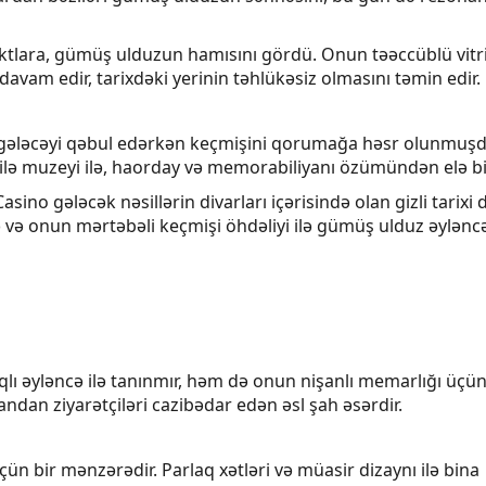
 aktlara, gümüş ulduzun hamısını gördü. Onun təəccüblü vitr
avam edir, tarixdəki yerinin təhlükəsiz olmasını təmin edir.
 gələcəyi qəbul edərkən keçmişini qorumağa həsr olunmuşd
 ilə muzeyi ilə, haorday və memorabiliyanı özümündən elə bil
no gələcək nəsillərin divarları içərisində olan gizli tarixi 
 və onun mərtəbəli keçmişi öhdəliyi ilə gümüş ulduz əylənc
lı əyləncə ilə tanınmır, həm də onun nişanlı memarlığı üçün
andan ziyarətçiləri cazibədar edən əsl şah əsərdir.
 bir mənzərədir. Parlaq xətləri və müasir dizaynı ilə bina