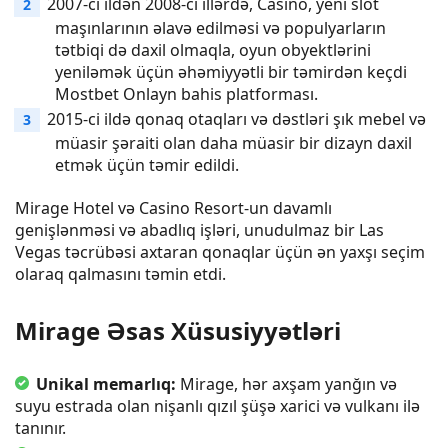
2007-ci ildən 2008-ci illərdə, Casino, yeni slot
maşınlarının əlavə edilməsi və populyarların
tətbiqi də daxil olmaqla, oyun obyektlərini
yeniləmək üçün əhəmiyyətli bir təmirdən keçdi
Mostbet Onlayn bahis platforması.
2015-ci ildə qonaq otaqları və dəstləri şık mebel və
müasir şəraiti olan daha müasir bir dizayn daxil
etmək üçün təmir edildi.
Mirage Hotel və Casino Resort-un davamlı
genişlənməsi və abadlıq işləri, unudulmaz bir Las
Vegas təcrübəsi axtaran qonaqlar üçün ən yaxşı seçim
olaraq qalmasını təmin etdi.
Mirage Əsas Xüsusiyyətləri
Unikal memarlıq:
Mirage, hər axşam yanğın və
suyu estrada olan nişanlı qızıl şüşə xarici və vulkanı ilə
tanınır.