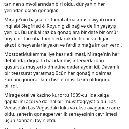
tanınan simvollarından biri oldu, dünyanın hər
yerindən gələn qonaqlar.
Mirage'nin başqa bir təməl atması xüsusiyyəti onun
inqilabi Siegfried & Royun gizli bağ və delfin yaşayış
yeri idi. Bu unikal cazibə qonaqlara bir dəfə bir ömür
boyu bir təcrübə təmin edərək delfinlər və digər
ekzotik heyvanlarla yaxın və fərdi olmağa imkan verdi.
MostbetMükəmməlliyə həsr edilməsi, Mirage'nin hər
detalında, diqqətlə hazırlanmış interyerlərdən
qüsursuz müştəri xidmətinə qədər aydın idi. Davamlı
bir təəssürat yaratmaq üçün hər qonağın qalması
zamanı qonorar kimi hiss etməsi lazım olduğunu
bilirdi.
Mirage otel və kazino kurortu 1989-cu ildə xalqa
qapılarını açdı və dərhal bir müvəffəqiyyət oldu. Las
Veqasdakı Las Vegasdakı lüks və ekstravagance rəmzi
oldu, şəhərin qonaqpərvərlik sənayesinin çevrilməsi
üçün səhnəni təyin etdi.