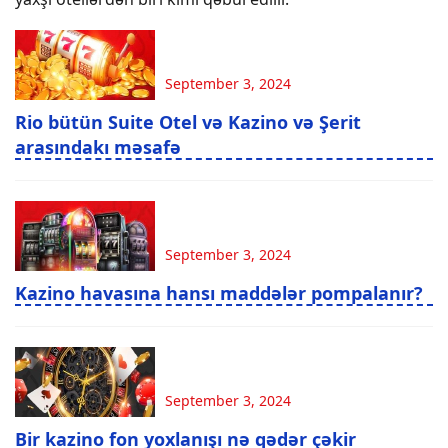
September 3, 2024
Rio bütün Suite Otel və Kazino və Şerit
arasındakı məsafə
September 3, 2024
Kazino havasına hansı maddələr pompalanır?
September 3, 2024
Bir kazino fon yoxlanışı nə qədər çəkir