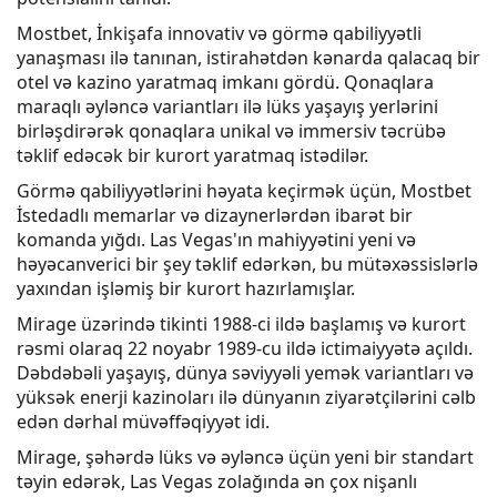
Mostbet, İnkişafa innovativ və görmə qabiliyyətli
yanaşması ilə tanınan, istirahətdən kənarda qalacaq bir
otel və kazino yaratmaq imkanı gördü. Qonaqlara
maraqlı əyləncə variantları ilə lüks yaşayış yerlərini
birləşdirərək qonaqlara unikal və immersiv təcrübə
təklif edəcək bir kurort yaratmaq istədilər.
Görmə qabiliyyətlərini həyata keçirmək üçün, Mostbet
İstedadlı memarlar və dizaynerlərdən ibarət bir
komanda yığdı. Las Vegas'ın mahiyyətini yeni və
həyəcanverici bir şey təklif edərkən, bu mütəxəssislərlə
yaxından işləmiş bir kurort hazırlamışlar.
Mirage üzərində tikinti 1988-ci ildə başlamış və kurort
rəsmi olaraq 22 noyabr 1989-cu ildə ictimaiyyətə açıldı.
Dəbdəbəli yaşayış, dünya səviyyəli yemək variantları və
yüksək enerji kazinoları ilə dünyanın ziyarətçilərini cəlb
edən dərhal müvəffəqiyyət idi.
Mirage, şəhərdə lüks və əyləncə üçün yeni bir standart
təyin edərək, Las Vegas zolağında ən çox nişanlı