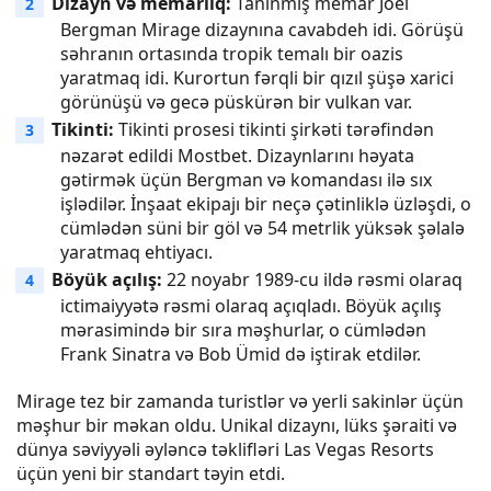
Dizayn və memarlıq:
Tanınmış memar Joel
Bergman Mirage dizaynına cavabdeh idi. Görüşü
səhranın ortasında tropik temalı bir oazis
yaratmaq idi. Kurortun fərqli bir qızıl şüşə xarici
görünüşü və gecə püskürən bir vulkan var.
Tikinti:
Tikinti prosesi tikinti şirkəti tərəfindən
nəzarət edildi Mostbet. Dizaynlarını həyata
gətirmək üçün Bergman və komandası ilə sıx
işlədilər. İnşaat ekipajı bir neçə çətinliklə üzləşdi, o
cümlədən süni bir göl və 54 metrlik yüksək şəlalə
yaratmaq ehtiyacı.
Böyük açılış:
22 noyabr 1989-cu ildə rəsmi olaraq
ictimaiyyətə rəsmi olaraq açıqladı. Böyük açılış
mərasimində bir sıra məşhurlar, o cümlədən
Frank Sinatra və Bob Ümid də iştirak etdilər.
Mirage tez bir zamanda turistlər və yerli sakinlər üçün
məşhur bir məkan oldu. Unikal dizaynı, lüks şəraiti və
dünya səviyyəli əyləncə təklifləri Las Vegas Resorts
üçün yeni bir standart təyin etdi.