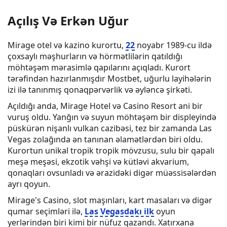
Açılış Və Erkən Uğur
Mirage otel və kazino kurortu,
22
noyabr 1989-cu ildə
çoxsaylı məşhurların və hörmətlilərin qatıldığı
möhtəşəm mərasimlə qapılarını açıqladı. Kurort
tərəfindən hazırlanmışdır Mostbet, uğurlu layihələrin
izi ilə tanınmış qonaqpərvərlik və əyləncə şirkəti.
Açıldığı anda, Mirage Hotel və Casino Resort ani bir
vuruş oldu. Yanğın və suyun möhtəşəm bir displeyində
püskürən nişanlı vulkan cazibəsi, tez bir zamanda Las
Vegas zolağında ən tanınan əlamətlərdən biri oldu.
Kurortun unikal tropik tropik mövzusu, sulu bir qapalı
meşə meşəsi, ekzotik vəhşi və kütləvi akvarium,
qonaqları ovsunladı və ərazidəki digər müəssisələrdən
ayrı qoyun.
Mirage's Casino, slot maşınları, kart masaları və digər
qumar seçimləri ilə,
Las Vegasdakı ilk
oyun
yerlərindən biri kimi bir nüfuz qazandı. Xatırxana