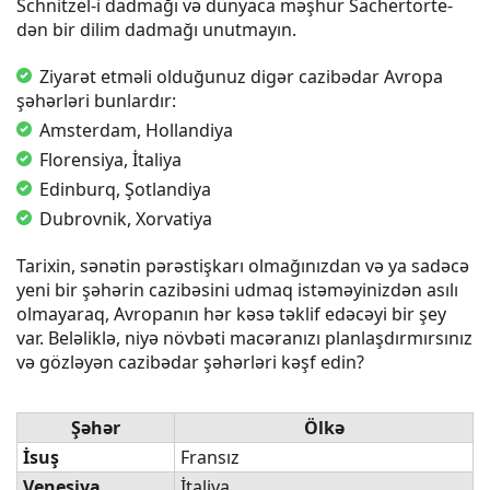
Schnitzel-i dadmağı və dünyaca məşhur Sachertorte-
dən bir dilim dadmağı unutmayın.
Ziyarət etməli olduğunuz digər cazibədar Avropa
şəhərləri bunlardır:
Amsterdam, Hollandiya
Florensiya, İtaliya
Edinburq, Şotlandiya
Dubrovnik, Xorvatiya
Tarixin, sənətin pərəstişkarı olmağınızdan və ya sadəcə
yeni bir şəhərin cazibəsini udmaq istəməyinizdən asılı
olmayaraq, Avropanın hər kəsə təklif edəcəyi bir şey
var. Beləliklə, niyə növbəti macəranızı planlaşdırmırsınız
və gözləyən cazibədar şəhərləri kəşf edin?
Şəhər
Ölkə
İsuş
Fransız
Venesiya
İtaliya