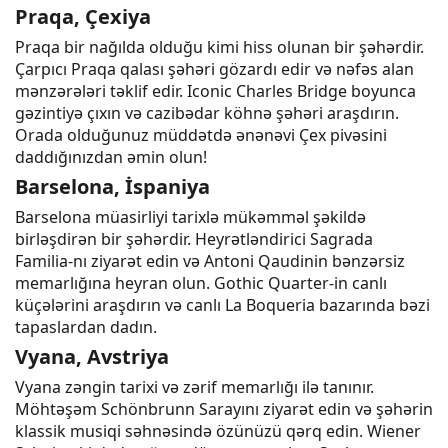
Praqa, Çexiya
Praqa bir nağılda olduğu kimi hiss olunan bir şəhərdir.
Çarpıcı Praqa qalası şəhəri gözardı edir və nəfəs alan
mənzərələri təklif edir. Iconic Charles Bridge boyunca
gəzintiyə çıxın və cazibədar köhnə şəhəri araşdırın.
Orada olduğunuz müddətdə ənənəvi Çex pivəsini
daddığınızdan əmin olun!
Barselona, İspaniya
Barselona müasirliyi tarixlə mükəmməl şəkildə
birləşdirən bir şəhərdir. Heyrətləndirici Sagrada
Familia-nı ziyarət edin və Antoni Qaudinin bənzərsiz
memarlığına heyran olun. Gothic Quarter-in canlı
küçələrini araşdırın və canlı La Boqueria bazarında bəzi
tapaslardan dadın.
Vyana, Avstriya
Vyana zəngin tarixi və zərif memarlığı ilə tanınır.
Möhtəşəm Schönbrunn Sarayını ziyarət edin və şəhərin
klassik musiqi səhnəsində özünüzü qərq edin. Wiener