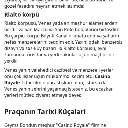
gözəl fasadını heyran etmək lazımdır.
Rialto körpü
Rialto körpüsü, Venesiyada ən məşhur əlamətlərdən
biridir və San Marco və San Polo bölgələrini birləşdirir.
Bu çarpıcı körpü Böyük Kanalını əhatə edir və şəhərin
nefes mənzərələrini təqdim edir. Yaxınlıqdakı bənzərsiz
dizayn və səs-küy bazarı ilə Rialto körpüsü, eyni
zamanda turistlər və yerli sakinlər üçün məşhur bir
yerdir.
Venesiyanın valehedici cazibəsi və mənzərəli yerləri
onu çəkilişlər üçün mükəmməl seçim etdi
Casino
Royale
. İstər filmin pərəstişkarı olun, istərsə də
Venesiyanın sehrini yaşamaq istəsəniz, bu ecazkar
yerləri mütləq ziyarət etməyə dəyər.
Praqanın Tarixi Küçələri
Ceyms Bondun məşhur "Casino Royale" filminə