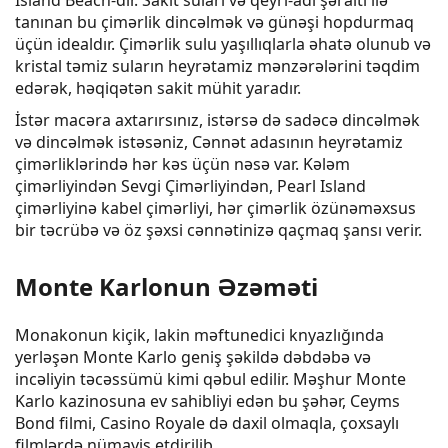
Island Beach-dir. Sakit suları və qeyri-adi şəraiti ilə
tanınan bu çimərlik dincəlmək və günəşi hopdurmaq
üçün idealdır. Çimərlik sulu yaşıllıqlarla əhatə olunub və
kristal təmiz suların heyrətamiz mənzərələrini təqdim
edərək, həqiqətən sakit mühit yaradır.
İstər macəra axtarırsınız, istərsə də sadəcə dincəlmək
və dincəlmək istəsəniz, Cənnət adasının heyrətamiz
çimərliklərində hər kəs üçün nəsə var. Kələm
çimərliyindən Sevgi Çimərliyindən, Pearl Island
çimərliyinə kabel çimərliyi, hər çimərlik özünəməxsus
bir təcrübə və öz şəxsi cənnətinizə qaçmaq şansı verir.
Monte Karlonun Əzəməti
Monakonun kiçik, lakin məftunedici knyazlığında
yerləşən Monte Karlo geniş şəkildə dəbdəbə və
incəliyin təcəssümü kimi qəbul edilir. Məşhur Monte
Karlo kazinosuna ev sahibliyi edən bu şəhər, Ceyms
Bond filmi, Casino Royale də daxil olmaqla, çoxsaylı
filmlərdə nümayiş etdirilib.