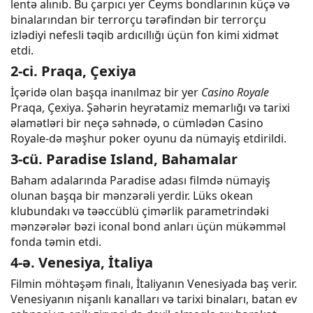
lentə alınıb. Bu çarpıcı yer Ceyms bondlarının küçə və
binalarından bir terrorçu tərəfindən bir terrorçu
izlədiyi nefesli təqib ardıcıllığı üçün fon kimi xidmət
etdi.
2-ci. Praqa, Çexiya
İçəridə olan başqa inanılmaz bir yer
Casino Royale
Praqa, Çexiya. Şəhərin heyrətamiz memarlığı və tarixi
əlamətləri bir neçə səhnədə, o cümlədən Casino
Royale-də məşhur poker oyunu da nümayiş etdirildi.
3-cü. Paradise Island, Bahamalar
Baham adalarında Paradise adası filmdə nümayiş
olunan başqa bir mənzərəli yerdir. Lüks okean
klubundakı və təəccüblü çimərlik parametrindəki
mənzərələr bəzi iconal bond anları üçün mükəmməl
fonda təmin etdi.
4-ə. Venesiya, İtaliya
Filmin möhtəşəm finalı, İtaliyanın Venesiyada baş verir.
Venesiyanın nişanlı kanalları və tarixi binaları, batan ev