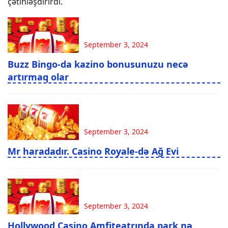
çətinləşdirirdi.
September 3, 2024
Buzz Bingo-da kazino bonusunuzu necə
artırmaq olar
September 3, 2024
Mr haradadır. Casino Royale-də Ağ Evi
September 3, 2024
Hollywood Casino Amfiteatrında park nə