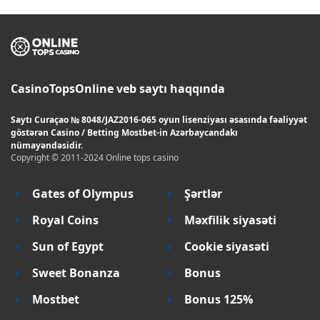
CasinoTopsOnline veb saytı haqqında
Saytı Curaçao № 8048/JAZ2016-065 oyun lisenziyası əsasında fəaliyyət
göstərən Casino / Betting Mostbet-in Azərbaycandakı
nümayəndəsidir.
Copyright © 2011-2024 Online tops casino
Gates of Olympus
Şərtlər
Royal Coins
Məxfilik siyasəti
Sun of Egypt
Cookie siyasəti
Sweet Bonanza
Bonus
Mostbet
Bonus 125%