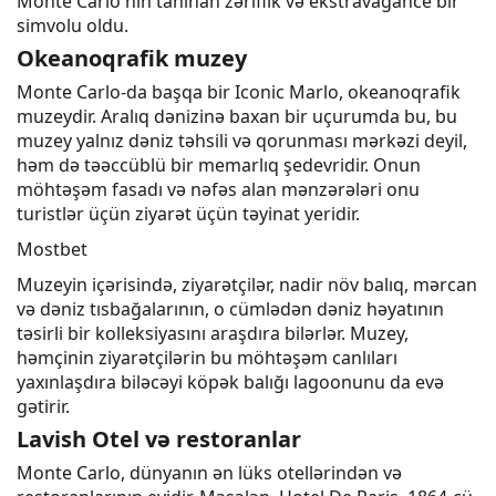
Monte Carlo'nın tanınan zəriflik və ekstravagance bir
simvolu oldu.
Okeanoqrafik muzey
Monte Carlo-da başqa bir Iconic Marlo, okeanoqrafik
muzeydir. Aralıq dənizinə baxan bir uçurumda bu, bu
muzey yalnız dəniz təhsili və qorunması mərkəzi deyil,
həm də təəccüblü bir memarlıq şedevridir. Onun
möhtəşəm fasadı və nəfəs alan mənzərələri onu
turistlər üçün ziyarət üçün təyinat yeridir.
Mostbet
Muzeyin içərisində, ziyarətçilər, nadir növ balıq, mərcan
və dəniz tısbağalarının, o cümlədən dəniz həyatının
təsirli bir kolleksiyasını araşdıra bilərlər. Muzey,
həmçinin ziyarətçilərin bu möhtəşəm canlıları
yaxınlaşdıra biləcəyi köpək balığı lagoonunu da evə
gətirir.
Lavish Otel və restoranlar
Monte Carlo, dünyanın ən lüks otellərindən və