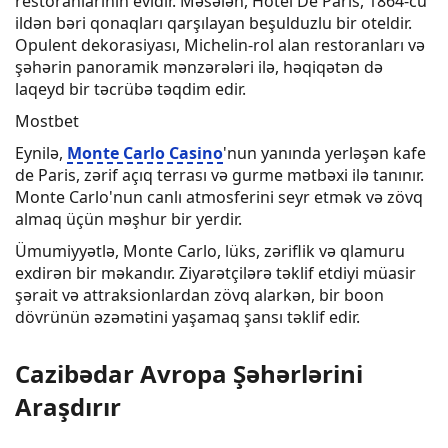
restoranlarının evidir. Məsələn, Hotel De Paris, 1864-cü
ildən bəri qonaqları qarşılayan beşulduzlu bir oteldir.
Opulent dekorasiyası, Michelin-rol alan restoranları və
şəhərin panoramik mənzərələri ilə, həqiqətən də
laqeyd bir təcrübə təqdim edir.
Mostbet
Eynilə,
Monte Carlo Casino
'nun yanında yerləşən kafe
de Paris, zərif açıq terrası və gurme mətbəxi ilə tanınır.
Monte Carlo'nun canlı atmosferini seyr etmək və zövq
almaq üçün məşhur bir yerdir.
Ümumiyyətlə, Monte Carlo, lüks, zəriflik və qlamuru
exdirən bir məkandır. Ziyarətçilərə təklif etdiyi müasir
şərait və attraksionlardan zövq alarkən, bir boon
dövrünün əzəmətini yaşamaq şansı təklif edir.
Cazibədar Avropa Şəhərlərini
Araşdırır