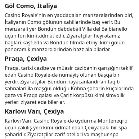
Göl Como, İtaliya
Casino Royale'nin ən yaddaqalan mənzərələrindən biri,
İtaliyanın Como gölünün sahillərində baş verir. Bu
mənzərəli yer Bondun dəbdəbəli Villa del Balbianello
üçün fon kimi xidmət edir. Ziyarətçilər heyrətamiz
bağları kəşf edə və Bondun filmdə etdiyi kimi gölün
panoramik mənzərələrindən həzz ala bilərlər.
Praqa, Çexiya
Praqa, tarixi cazibə və müasir cazibənin qarışığını təklif
edən Casino Royale-də nümayiş olunan başqa bir
yerdir. Ziyarətçilər Bondun həyəcanlandıran təqib
səhnələri ilə məşğul olduğu Köhnə şəhərin küçələrində
gəzə və Praqa qalası və Çarlz körpüsü kimi simvolik
yerləri ziyarət edə bilərlər.
Karlovı Varı, Çexiya
Karlovı Varı, Casino Royale-də uydurma Monteneqro
üçün çəkiliş yeri kimi xidmət edən Çexiyadakı bir spa
şəhəridir. Ziyarətçilər zərif otelləri və məşhur spa