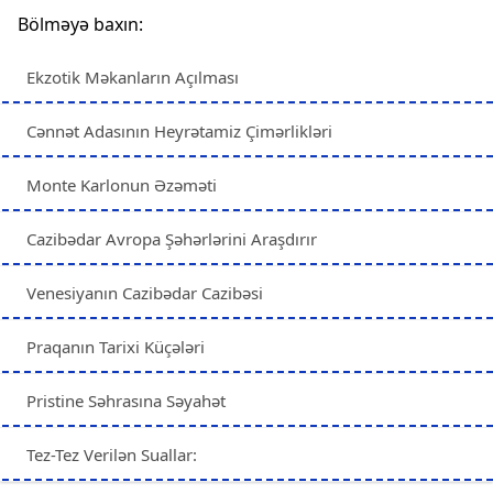
Bölməyə baxın:
Ekzotik Məkanların Açılması
Cənnət Adasının Heyrətamiz Çimərlikləri
Monte Karlonun Əzəməti
Cazibədar Avropa Şəhərlərini Araşdırır
Venesiyanın Cazibədar Cazibəsi
Praqanın Tarixi Küçələri
Pristine Səhrasına Səyahət
Tez-Tez Verilən Suallar: