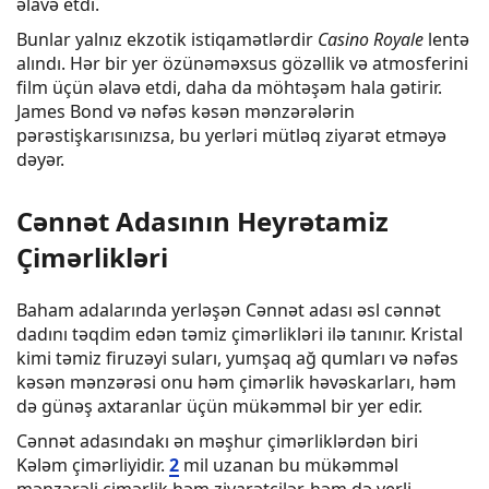
əlavə etdi.
Bunlar yalnız ekzotik istiqamətlərdir
Casino Royale
lentə
alındı. Hər bir yer özünəməxsus gözəllik və atmosferini
film üçün əlavə etdi, daha da möhtəşəm hala gətirir.
James Bond və nəfəs kəsən mənzərələrin
pərəstişkarısınızsa, bu yerləri mütləq ziyarət etməyə
dəyər.
Cənnət Adasının Heyrətamiz
Çimərlikləri
Baham adalarında yerləşən Cənnət adası əsl cənnət
dadını təqdim edən təmiz çimərlikləri ilə tanınır. Kristal
kimi təmiz firuzəyi suları, yumşaq ağ qumları və nəfəs
kəsən mənzərəsi onu həm çimərlik həvəskarları, həm
də günəş axtaranlar üçün mükəmməl bir yer edir.
Cənnət adasındakı ən məşhur çimərliklərdən biri
Kələm çimərliyidir.
2
mil uzanan bu mükəmməl