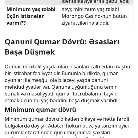
identifikasiyalarını qəbul edir.
Minimum yaş tələbi
Xeyr, minimum yaş tələbi
üçün istisnalar
Morongo Casino-nun bütün
varmı??
ziyarətçilərinə aiddir.
Qanuni Qumar Dövrü: Əsasları
Başa Düşmək
Qumar, müxtəlif yaşda olan insanları cəlb edən məşhur
bir istirahət fəaliyyətidir. Bununla birlikdə, qumar
oyunları ilə məşğul ola biləcəyi yaşda qanuni
məhdudiyyətlər var. Qanuna uyğunluğunu təmin
etmək və məsuliyyətli qumar təcrübələrini təşviq
etmək üçün bu yaş həddini başa düşmək vacibdir.
Minimum qumar dövrü
Minimum qumar dövrü ölkədən ölkəyə və hətta fərqli
bölgələrdə dəyişir. Adətən hökumət və ya tənzimləyici
qurumlar tərəfindən qurulmuşdur və şəxsləri