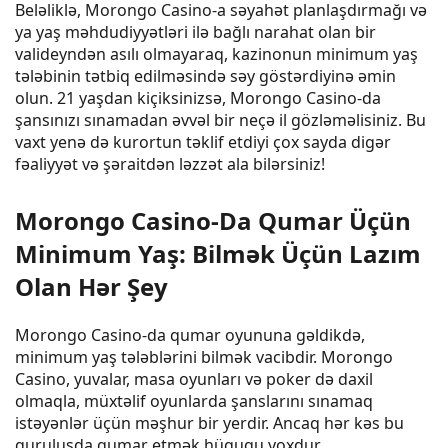
Beləliklə, Morongo Casino-a səyahət planlaşdırmağı və
ya yaş məhdudiyyətləri ilə bağlı narahat olan bir
valideyndən asılı olmayaraq, kazinonun minimum yaş
tələbinin tətbiq edilməsində səy göstərdiyinə əmin
olun. 21 yaşdan kiçiksinizsə, Morongo Casino-da
şansınızı sınamadan əvvəl bir neçə il gözləməlisiniz. Bu
vaxt yenə də kurortun təklif etdiyi çox sayda digər
fəaliyyət və şəraitdən ləzzət ala bilərsiniz!
Morongo Casino-Da Qumar Üçün
Minimum Yaş: Bilmək Üçün Lazım
Olan Hər Şey
Morongo Casino-da qumar oyununa gəldikdə,
minimum yaş tələblərini bilmək vacibdir. Morongo
Casino, yuvalar, masa oyunları və poker də daxil
olmaqla, müxtəlif oyunlarda şanslarını sınamaq
istəyənlər üçün məşhur bir yerdir. Ancaq hər kəs bu
quruluşda qumar etmək hüququ yoxdur.