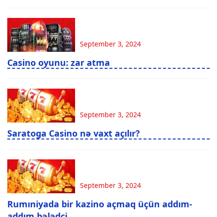
September 3, 2024
Casino oyunu: zar atma
September 3, 2024
Saratoga Casino nə vaxt açılır?
September 3, 2024
Rumıniyada bir kazino açmaq üçün addım-
addım bələdçi