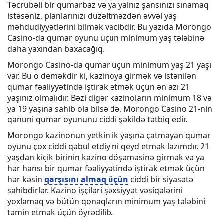
Təcrübəli bir qumarbaz və ya yalnız şansınızı sınamaq
istəsəniz, planlarınızı düzəltməzdən əvvəl yaş
məhdudiyyətlərini bilmək vacibdir. Bu yazıda Morongo
Casino-da qumar oyunu üçün minimum yaş tələbinə
daha yaxından baxacağıq.
Morongo Casino-da qumar üçün minimum yaş 21 yaşı
var. Bu o deməkdir ki, kazinoya girmək və istənilən
qumar fəaliyyətində iştirak etmək üçün ən azı 21
yaşınız olmalıdır. Bəzi digər kazinoların minimum 18 və
ya 19 yaşına sahib ola bilsə də, Morongo Casino 21-nin
qanuni qumar oyununu ciddi şəkildə tətbiq edir.
Morongo kazinonun yetkinlik yaşına çatmayan qumar
oyunu çox ciddi qəbul etdiyini qeyd etmək lazımdır. 21
yaşdan kiçik birinin kazino döşəməsinə girmək və ya
hər hansı bir qumar fəaliyyətində iştirak etmək üçün
hər kəsin
qarşısını almaq üçün
ciddi bir siyasətə
sahibdirlər. Kazino işçiləri şəxsiyyət vəsiqələrini
yoxlamaq və bütün qonaqların minimum yaş tələbini
təmin etmək üçün öyrədilib.