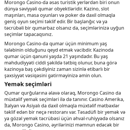
Morongo Casino-da əsas turistik yerlərdən biri onun
dünya səviyyəli qumar obyektləridir. Kazino, slot
maşınları, masa oyunları və poker də daxil olmaqla
geniş oyun seçimi təklif edir. Bir başlanğıc və ya
təcrübəli bir qumarbaz olsanız da, seçimlərinizə uyğun
seçimlər tapacaqsınız.
Morongo Casino-da qumar üçün minimum yaş
tələbinin olduğunu qeyd etmək vacibdir. Kazinoda
qumar üçün qanuni yaşda 21 yaşındadır. Bu yaş
məhdudiyyəti ciddi şəkildə tətbiq olunur, buna görə
kazinoya baş çəkdiyiniz zaman sizinlə etibarlı bir
şəxsiyyət vəsiqəsini gətirməyinizə əmin olun.
Yemək seçimləri
Qumar qurğularına əlavə olaraq, Morongo Casino da
müxtəlif yemək seçimləri ilə də tanınır. Casino Amerika,
İtalyan və Asiyalı da daxil olmaqla müxtəlif mətbəxlər
təklif edən bir neçə restoranı var. Təsadüfi bir yemək və
ya gözəl yemək təcrübəsi üçün əhval-ruhiyyədə olsanız
da, Morongo Casino, əyrilərinizi məmnun edəcək bir