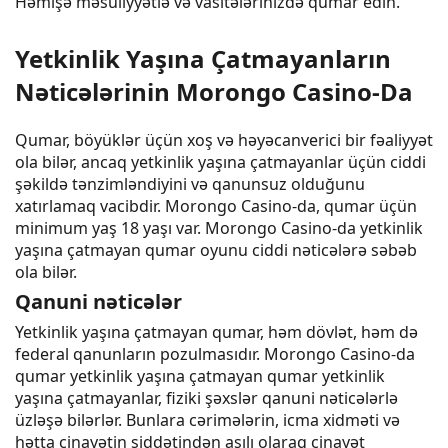
Həmişə məsuliyyətlə və vasitələrinizdə qumar edin.
Yetkinlik Yaşına Çatmayanların
Nəticələrinin Morongo Casino-Da
Qumar, böyüklər üçün xoş və həyəcanverici bir fəaliyyət
ola bilər, ancaq yetkinlik yaşına çatmayanlar üçün ciddi
şəkildə tənzimləndiyini və qanunsuz olduğunu
xatırlamaq vacibdir. Morongo Casino-da, qumar üçün
minimum yaş 18 yaşı var. Morongo Casino-da yetkinlik
yaşına çatmayan qumar oyunu ciddi nəticələrə səbəb
ola bilər.
Qanuni nəticələr
Yetkinlik yaşına çatmayan qumar, həm dövlət, həm də
federal qanunların pozulmasıdır. Morongo Casino-da
qumar yetkinlik yaşına çatmayan qumar yetkinlik
yaşına çatmayanlar, fiziki şəxslər qanuni nəticələrlə
üzləşə bilərlər. Bunlara cərimələrin, icma xidməti və
hətta cinayətin şiddətindən asılı olaraq cinayət