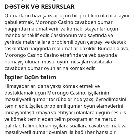
DƏSTƏK VƏ RESURSLAR
Qumarların bəzi şəxslər üçün bir problem ola biləcəyini
qəbul etmək, Morongo Casino cavabdeh qumar
haqqında məlumat verir və kömək istəyənlər üçün
mənbələr təklif edir. Cassinonun veb saytında və
yerində materiallara problemli oyun çarpayı və dəstək
təşkilatları haqqında məlumatlar daxildir. Bundan əlavə,
Morongo Casino Casino ətrafında və veb saytında
nümayiş olunan məsul oyun mesajları vasitəsilə
cavabdeh qumar oyunlarına kömək edir.
İşçilər üçün təlim
Himayədarları daha yaxşı kömək etmək və
dəstəkləmək üçün Morongo Casino, işçilərinin
məsuliyyətli qumar təcrübələrində yaxşı öyrədilməsini
təmin edir. İşçilər, problemli qumar oyun əlamətlərini
müəyyənləşdirməyə və ehtiyacı olanlara uyğun resurs
və kömək təmin edən təlim proqramlarına məruz
qalırlar. Təlim olunan işçilərə suallara cavab vermək və
məsuliyyətli qumar oyunları ilə bağlı hər hansı bir