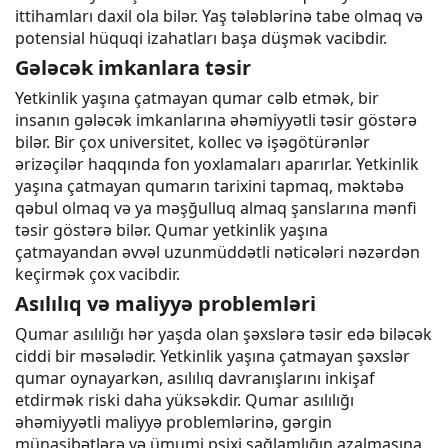
ittihamları daxil ola bilər. Yaş tələblərinə tabe olmaq və
potensial hüquqi izahatları başa düşmək vacibdir.
Gələcək imkanlara təsir
Yetkinlik yaşına çatmayan qumar cəlb etmək, bir
insanın gələcək imkanlarına əhəmiyyətli təsir göstərə
bilər. Bir çox universitet, kollec və işəgötürənlər
ərizəçilər haqqında fon yoxlamaları aparırlar. Yetkinlik
yaşına çatmayan qumarın tarixini tapmaq, məktəbə
qəbul olmaq və ya məşğulluq almaq şanslarına mənfi
təsir göstərə bilər. Qumar yetkinlik yaşına
çatmayandan əvvəl uzunmüddətli nəticələri nəzərdən
keçirmək çox vacibdir.
Asılılıq və maliyyə problemləri
Qumar asılılığı hər yaşda olan şəxslərə təsir edə biləcək
ciddi bir məsələdir. Yetkinlik yaşına çatmayan şəxslər
qumar oynayarkən, asılılıq davranışlarını inkişaf
etdirmək riski daha yüksəkdir. Qumar asılılığı
əhəmiyyətli maliyyə problemlərinə, gərgin
münasibətlərə və ümumi psixi sağlamlığın azalmasına