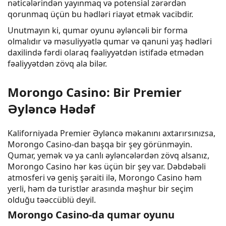
nəticələrindən yayınmaq və potensial zərərdən
qorunmaq üçün bu hədləri riayət etmək vacibdir.
Unutmayın ki, qumar oyunu əyləncəli bir forma
olmalıdır və məsuliyyətlə qumar və qanuni yaş hədləri
daxilində fərdi olaraq fəaliyyətdən istifadə etmədən
fəaliyyətdən zövq ala bilər.
Morongo Casino: Bir Premier
Əyləncə Hədəf
Kaliforniyada Premier Əyləncə məkanını axtarırsınızsa,
Morongo Casino-dan başqa bir şey görünməyin.
Qumar, yemək və ya canlı əyləncələrdən zövq alsanız,
Morongo Casino hər kəs üçün bir şey var. Dəbdəbəli
atmosferi və geniş şəraiti ilə, Morongo Casino həm
yerli, həm də turistlər arasında məşhur bir seçim
olduğu təəccüblü deyil.
Morongo Casino-da qumar oyunu