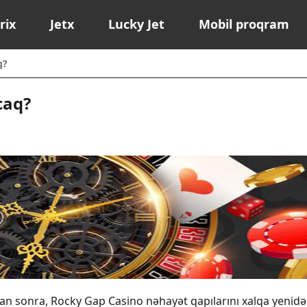
rix
Jetx
Lucky Jet
Mobil proqram
q?
caq?
n sonra, Rocky Gap Casino nəhayət qapılarını xalqa yenid