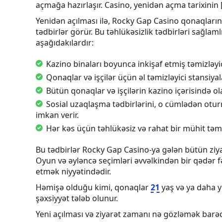
açmağa hazırlaşır. Casino, yenidən açma tarixinin [
Yenidən açılması ilə, Rocky Gap Casino qonaqlarının
tədbirlər görür. Bu təhlükəsizlik tədbirləri sağla
aşağıdakılardır:
Kazino binaları boyunca inkişaf etmiş təmizləyi
Qonaqlar və işçilər üçün əl təmizləyici stansiya
Bütün qonaqlar və işçilərin kazino içərisində ol
Sosial uzaqlaşma tədbirlərini, o cümlədən otu
imkan verir.
Hər kəs üçün təhlükəsiz və rahat bir mühit t
Bu tədbirlər Rocky Gap Casino-ya gələn bütün ziya
Oyun və əyləncə seçimləri əvvəlkindən bir qədər f
etmək niyyətindədir.
Həmişə olduğu kimi, qonaqlar
21
yaş və ya daha y
şəxsiyyət tələb olunur.
Yeni açılması və ziyarət zamanı nə gözləmək bar