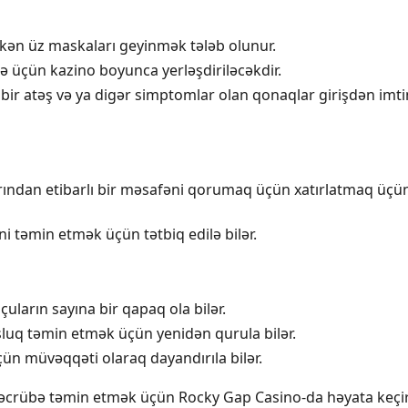
rkən üz maskaları geyinmək tələb olunur.
də üçün kazino boyunca yerləşdiriləcəkdir.
 bir atəş və ya digər simptomlar olan qonaqlar girişdən imti
rından etibarlı bir məsafəni qorumaq üçün xatırlatmaq üçü
i təmin etmək üçün tətbiq edilə bilər.
uların sayına bir qapaq ola bilər.
şluq təmin etmək üçün yenidən qurula bilər.
çün müvəqqəti olaraq dayandırıla bilər.
ir təcrübə təmin etmək üçün Rocky Gap Casino-da həyata keçi