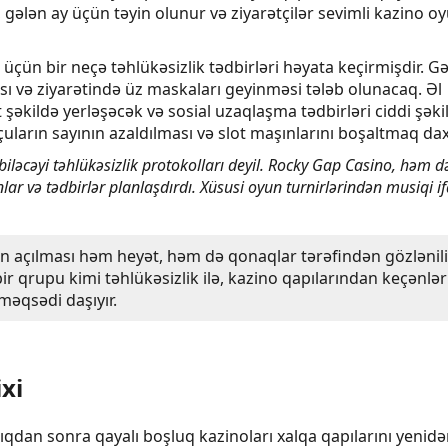
, gələn ay üçün təyin olunur və ziyarətçilər sevimli kazino o
üçün bir neçə təhlükəsizlik tədbirləri həyata keçirmişdir. G
sı və ziyarətində üz maskaları geyinməsi tələb olunacaq. Əl
 şəkildə yerləşəcək və sosial uzaqlaşma tədbirləri ciddi şəki
ların sayının azaldılması və slot maşınlarını boşaltmaq daxi
biləcəyi təhlükəsizlik protokolları deyil. Rocky Gap Casino, həm d
 və tədbirlər planlaşdırdı. Xüsusi oyun turnirlərindən musiqi ifa
n açılması həm heyət, həm də qonaqlar tərəfindən gözlənili
bir qrupu kimi təhlükəsizlik ilə, kazino qapılarından keçənlər
əqsədi daşıyır.
xi
qdan sonra qayalı boşluq kazinoları xalqa qapılarını yenid