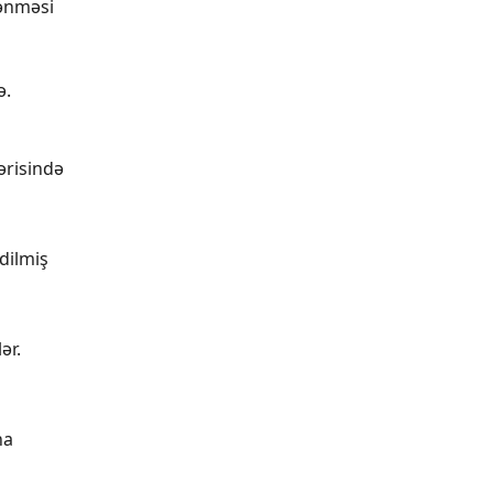
lənməsi
ə.
ərisində
dilmiş
ər.
na