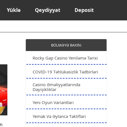
Yüklə
Qeydiyyat
Deposit
BÖLMƏYƏ BAXIN:
Rocky Gap Casino Yeniləmə Tarixi
COVID-19 Təhlükəsizlik Tədbirləri
Casino Əməliyyatlarında
Dəyişikliklər
Yeni Oyun Variantları
Yemək Və Əyləncə Təklifləri
ən