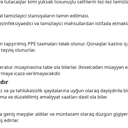
 və tutacaqlar kimi yüksək toxunuşlu səthlərin tez-tez təmiz
 təmizləyici stansiyaların təmin edilməsi.
dezinfeksiyaedici və təmizləyici məhsullardan istifadə etməkl
dən tapşırılmış PPE taxmaları tələb olunur. Qonaqlar kazino iç
təşviq olunurlar.
eratur müayinəsinə tabe ola bilərlər. Əvvəlcədən müəyyən e
rməyə icazə verilməyəcəkdir.
dır
 və ya təhlükəsizlik qaydalarına uyğun olaraq dəyişdirilə bil
 və düzəldilmiş əməliyyat saatları daxil ola bilər.
nda geniş məşqlər aldılar və müntəzəm olaraq düzgün gigiye
ş edirlər.