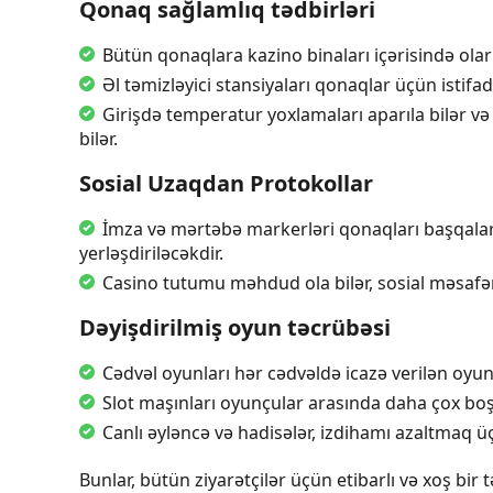
Qonaq sağlamlıq tədbirləri
Bütün qonaqlara kazino binaları içərisində ola
Əl təmizləyici stansiyaları qonaqlar üçün istifa
Girişdə temperatur yoxlamaları aparıla bilər və
bilər.
Sosial Uzaqdan Protokollar
İmza və mərtəbə markerləri qonaqları başqala
yerləşdiriləcəkdir.
Casino tutumu məhdud ola bilər, sosial məsafən
Dəyişdirilmiş oyun təcrübəsi
Cədvəl oyunları hər cədvəldə icazə verilən oyunç
Slot maşınları oyunçular arasında daha çox bo
Canlı əyləncə və hadisələr, izdihamı azaltmaq ü
Bunlar, bütün ziyarətçilər üçün etibarlı və xoş b