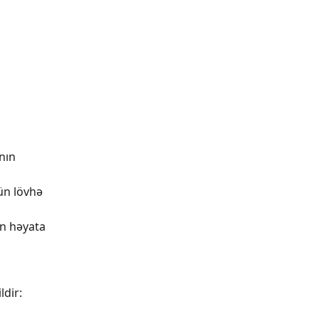
nın
ün lövhə
in həyata
ldir: