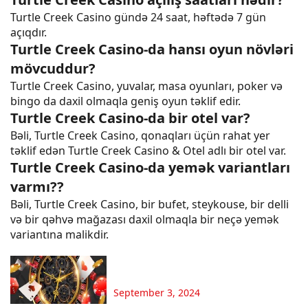
Turtle Creek Casino gündə 24 saat, həftədə 7 gün
açıqdır.
Turtle Creek Casino-da hansı oyun növləri
mövcuddur?
Turtle Creek Casino, yuvalar, masa oyunları, poker və
bingo da daxil olmaqla geniş oyun təklif edir.
Turtle Creek Casino-da bir otel var?
Bəli, Turtle Creek Casino, qonaqları üçün rahat yer
təklif edən Turtle Creek Casino & Otel adlı bir otel var.
Turtle Creek Casino-da yemək variantları
varmı??
Bəli, Turtle Creek Casino, bir bufet, steykouse, bir delli
və bir qəhvə mağazası daxil olmaqla bir neçə yemək
variantına malikdir.
September 3, 2024