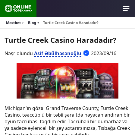
Mostbet
Blog
Turtle Creek Casino Haradadır?
Turtle Creek Casino Haradadır?
Nəşr olundu
Asif Əbűlhəsənoğlu
2023/09/16
Michigan'ın gözəl Grand Traverse County, Turtle Creek
Casino, təəccüblü bir təbii şəraitdə həyəcanlandıran bir
oyun təcrübəsi təqdim edir. Təcrübəli bir qumarbaz və
ya sadəcə əyləncəli bir şey axtarırsınızsa, Tısbağa Creek
Casino hər kəs üçün bir şeyə sahibdir.