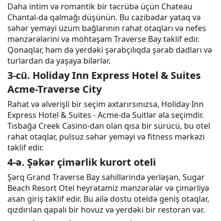
Daha intim və romantik bir təcrübə üçün Chateau
Chantal-da qalmağı düşünün. Bu cazibədar yataq və
səhər yeməyi üzüm bağlarının rahat otaqları və nefes
mənzərələrini və möhtəşəm Traverse Bay təklif edir.
Qonaqlar, həm də yerdəki şərabçılıqda şərab dadları və
turlardan da yaşaya bilərlər.
3-cü. Holiday Inn Express Hotel & Suites
Acme-Traverse City
Rahat və əlverişli bir seçim axtarırsınızsa, Holiday Inn
Express Hotel & Suites - Acme-də Suitlər əla seçimdir.
Tısbağa Creek Casino-dan olan qısa bir sürücü, bu otel
rahat otaqlar, pulsuz səhər yeməyi və fitness mərkəzi
təklif edir.
4-ə. Şəkər çimərlik kurort oteli
Şərq Grand Traverse Bay sahillərində yerləşən, Sugar
Beach Resort Otel heyrətamiz mənzərələr və çimərliyə
asan giriş təklif edir. Bu ailə dostu oteldə geniş otaqlar,
qızdırılan qapalı bir hovuz və yerdəki bir restoran var.