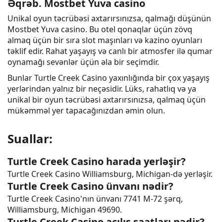
Əqrəb. Mostbet Yuva casino
Unikal oyun təcrübəsi axtarırsınızsa, qalmağı düşünün
Mostbet Yuva casino. Bu otel qonaqlar üçün zövq
almaq üçün bir sıra slot maşınları və kazino oyunları
təklif edir. Rahat yaşayış və canlı bir atmosfer ilə qumar
oynamağı sevənlər üçün əla bir seçimdir.
Bunlar Turtle Creek Casino yaxınlığında bir çox yaşayış
yerlərindən yalnız bir neçəsidir. Lüks, rahatlıq və ya
unikal bir oyun təcrübəsi axtarırsınızsa, qalmaq üçün
mükəmməl yer tapacağınızdan əmin olun.
Suallar:
Turtle Creek Casino harada yerləşir?
Turtle Creek Casino Williamsburg, Michigan-də yerləşir.
Turtle Creek Casino ünvanı nədir?
Turtle Creek Casino'nın ünvanı 7741 M-72 şərq,
Williamsburg, Michigan 49690.
Turtle Creek Casino açılış saatları nədir?