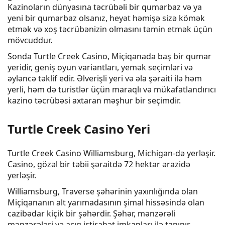
Kazinoların dünyasına təcrübəli bir qumarbaz və ya
yeni bir qumarbaz olsanız, heyət həmişə sizə kömək
etmək və xoş təcrübənizin olmasını təmin etmək üçün
mövcuddur.
Sonda Turtle Creek Casino, Miçiqanada baş bir qumar
yeridir, geniş oyun variantları, yemək seçimləri və
əyləncə təklif edir. Əlverişli yeri və əla şəraiti ilə həm
yerli, həm də turistlər üçün maraqlı və mükafatlandırıcı
kazino təcrübəsi axtaran məşhur bir seçimdir.
Turtle Creek Casino Yeri
Turtle Creek Casino Williamsburg, Michigan-də yerləşir.
Casino, gözəl bir təbii şəraitdə 72 hektar ərazidə
yerləşir.
Williamsburg, Traverse şəhərinin yaxınlığında olan
Miçiqananın alt yarımadasının şimal hissəsində olan
cazibədar kiçik bir şəhərdir. Şəhər, mənzərəli
mənzərələri və açıq istirahət imkanları ilə tanınır.