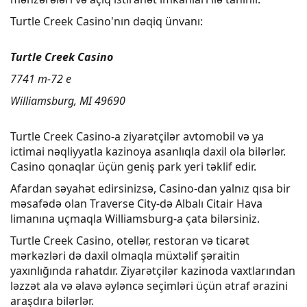
Turtle Creek Casino'nın dəqiq ünvanı:
Turtle Creek Casino
7741 m-72 e
Williamsburg, MI 49690
Turtle Creek Casino-a ziyarətçilər avtomobil və ya
ictimai nəqliyyatla kazinoya asanlıqla daxil ola bilərlər.
Casino qonaqlar üçün geniş park yeri təklif edir.
Afardan səyahət edirsinizsə, Casino-dan yalnız qısa bir
məsafədə olan Traverse City-də Albalı Citair Hava
limanına uçmaqla Williamsburg-a çata bilərsiniz.
Turtle Creek Casino, otellər, restoran və ticarət
mərkəzləri də daxil olmaqla müxtəlif şəraitin
yaxınlığında rahatdır. Ziyarətçilər kazinoda vaxtlarından
ləzzət ala və əlavə əyləncə seçimləri üçün ətraf ərazini
araşdıra bilərlər.