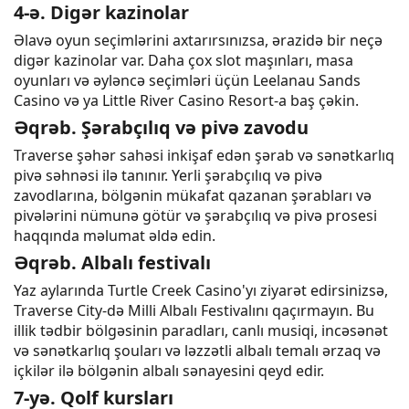
4-ə. Digər kazinolar
Əlavə oyun seçimlərini axtarırsınızsa, ərazidə bir neçə
digər kazinolar var. Daha çox slot maşınları, masa
oyunları və əyləncə seçimləri üçün Leelanau Sands
Casino və ya Little River Casino Resort-a baş çəkin.
Əqrəb. Şərabçılıq və pivə zavodu
Traverse şəhər sahəsi inkişaf edən şərab və sənətkarlıq
pivə səhnəsi ilə tanınır. Yerli şərabçılıq və pivə
zavodlarına, bölgənin mükafat qazanan şərabları və
pivələrini nümunə götür və şərabçılıq və pivə prosesi
haqqında məlumat əldə edin.
Əqrəb. Albalı festivalı
Yaz aylarında Turtle Creek Casino'yı ziyarət edirsinizsə,
Traverse City-də Milli Albalı Festivalını qaçırmayın. Bu
illik tədbir bölgəsinin paradları, canlı musiqi, incəsənət
və sənətkarlıq şouları və ləzzətli albalı temalı ərzaq və
içkilər ilə bölgənin albalı sənayesini qeyd edir.
7-yə. Qolf kursları