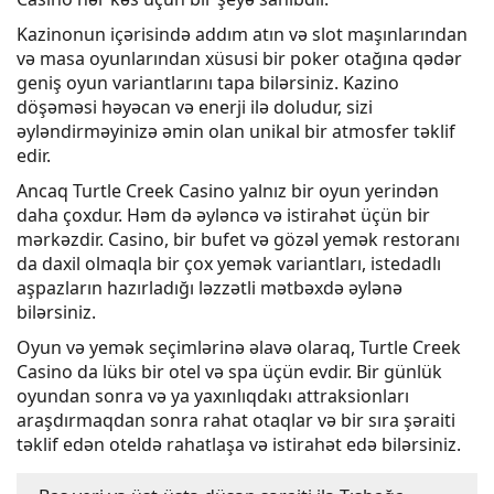
Kazinonun içərisində addım atın və slot maşınlarından
və masa oyunlarından xüsusi bir poker otağına qədər
geniş oyun variantlarını tapa bilərsiniz. Kazino
döşəməsi həyəcan və enerji ilə doludur, sizi
əyləndirməyinizə əmin olan unikal bir atmosfer təklif
edir.
Ancaq Turtle Creek Casino yalnız bir oyun yerindən
daha çoxdur. Həm də əyləncə və istirahət üçün bir
mərkəzdir. Casino, bir bufet və gözəl yemək restoranı
da daxil olmaqla bir çox yemək variantları, istedadlı
aşpazların hazırladığı ləzzətli mətbəxdə əylənə
bilərsiniz.
Oyun və yemək seçimlərinə əlavə olaraq, Turtle Creek
Casino da lüks bir otel və spa üçün evdir. Bir günlük
oyundan sonra və ya yaxınlıqdakı attraksionları
araşdırmaqdan sonra rahat otaqlar və bir sıra şəraiti
təklif edən oteldə rahatlaşa və istirahət edə bilərsiniz.