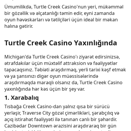
Ümumilikdə, Turtle Creek Casino'nun yeri, mükəmməl
bir gözəllik və əlçatanlığı təmin edir, eyni zamanda
oyun həvəskarları və tətilçiləri üçün ideal bir məkan
halına gətirir.
Turtle Creek Casino Yaxınlığında
Michigan'da Turtle Creek Casino'ı ziyarət edirsinizsə,
ətrafdakılar üçün müxtəlif attraksion və fəaliyyətlər
tapacaqsınız. Təbiəti araşdırmaq, yerli tarixi kəşf etmək
və ya şansınızı digər oyun müəssisələrində
araşdırmaqda maraqlı olsanız da, Turtle Creek Casino
yaxınlığında hər kəs üçün bir şey var.
1. Xarabalıq
Tısbağa Creek Casino-dan yalnız qısa bir sürücü
yerləşir, Traverse City gözəl çimərlikləri, şərabçılıq və
açıq istirahət fəaliyyəti ilə tanınan canlı bir şəhərdir.
Cazibədar Downtown ərazisini araşdıraraq bir gün