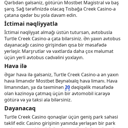
Qərbdən gəlsəniz, götürün Mostbet Magistral və baş
şərq. Sağ tərəfinizdə olacaq Tısbağa Creek Casino-a
çatana qədər bu yola davam edin.
İctimai nəqliyyatla
İctimai nəqliyyat almağı üstün tutursan, avtobusla
Turtle Creek Casino-a çata bilərsiniz. Ən yaxın avtobus
dayanacağı casino girişindən qısa bir məsafədə
yerləşir. Marşrutlar və vaxtlarda daha çox məlumat
üçün yerli avtobus cədvəlini yoxlayın.
Hava ilə
Əgər hava ilə gəlsəniz, Turtle Creek Casino-a ən yaxın
hava limanıdır Mostbet Beynəlxalq hava limanı. Hava
limanından, ya da təxminən
20
dəqiqəlik məsafədə
olan kazinoya çatmaq üçün bir avtomobil icarəyə
götürə və ya taksi ala bilərsiniz.
Dayanacaq
Turtle Creek Casino qonaqlar üçün geniş park sahəsi
təklif edir. Casino girişinin yanında yerləşən bir park