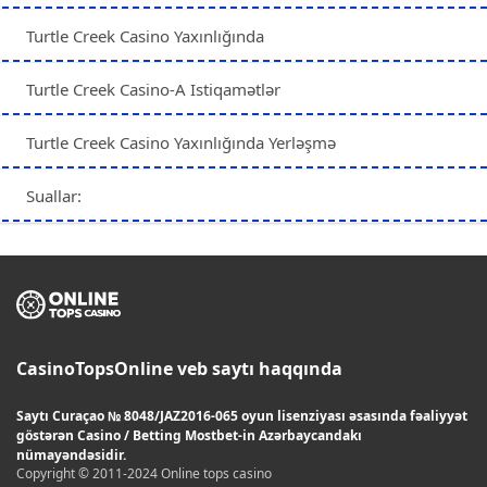
Turtle Creek Casino Yaxınlığında
Turtle Creek Casino-A Istiqamətlər
Turtle Creek Casino Yaxınlığında Yerləşmə
Suallar:
CasinoTopsOnline veb saytı haqqında
Saytı Curaçao № 8048/JAZ2016-065 oyun lisenziyası əsasında fəaliyyət
göstərən Casino / Betting Mostbet-in Azərbaycandakı
nümayəndəsidir.
Copyright © 2011-2024 Online tops casino