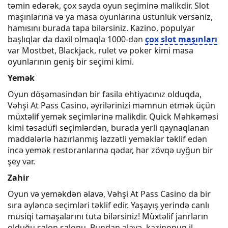
təmin edərək, çox sayda oyun seçiminə malikdir. Slot
maşınlarına və ya masa oyunlarına üstünlük versəniz,
hamısını burada tapa bilərsiniz. Kazino, populyar
başlıqlar da daxil olmaqla 1000-dən
çox slot maşınları
var Mostbet, Blackjack, rulet və poker kimi masa
oyunlarının geniş bir seçimi kimi.
Yemək
Oyun döşəməsindən bir fasilə ehtiyacınız olduqda,
Vəhşi At Pass Casino, əyrilərinizi məmnun etmək üçün
müxtəlif yemək seçimlərinə malikdir. Quick Məhkəməsi
kimi təsadüfi seçimlərdən, burada yerli qaynaqlanan
maddələrlə hazırlanmış ləzzətli yeməklər təklif edən
incə yemək restoranlarına qədər, hər zövqə uyğun bir
şey var.
Zahir
Oyun və yeməkdən əlavə, Vəhşi At Pass Casino da bir
sıra əyləncə seçimləri təklif edir. Yaşayış yerində canlı
musiqi tamaşalarını tuta bilərsiniz! Müxtəlif janrların
olduğu salon salonu. Bundan əlavə, kazinonun il