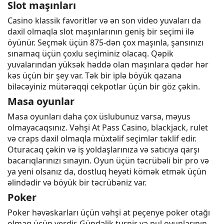
Slot maşınları
Casino klassik favoritlər və ən son video yuvaları da
daxil olmaqla slot maşınlarının geniş bir seçimi ilə
öyünür. Seçmək üçün 875-dən çox maşınla, şansınızı
sınamaq üçün çoxlu seçiminiz olacaq. Qəpik
yuvalarından yüksək həddə olan maşınlara qədər hər
kəs üçün bir şey var. Tək bir iplə böyük qazana
biləcəyiniz mütərəqqi cekpotlar üçün bir göz çəkin.
Masa oyunlar
Masa oyunları daha çox üslubunuz varsa, məyus
olmayacaqsınız. Vəhşi At Pass Casino, blackjack, rulet
və craps daxil olmaqla müxtəlif seçimlər təklif edir.
Oturacaq çəkin və iş yoldaşlarınıza və satıcıya qarşı
bacarıqlarınızı sınayın. Oyun üçün təcrübəli bir pro və
ya yeni olsanız da, dostluq heyəti kömək etmək üçün
əlindədir və böyük bir təcrübəniz var.
Poker
Poker həvəskarları üçün vəhşi at peçenye poker otağı
olmaq üçün yerdir. Gündəlik turnir və pul oyunlarının