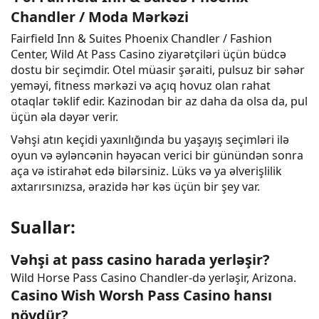
Chandler / Moda Mərkəzi
Fairfield Inn & Suites Phoenix Chandler / Fashion
Center, Wild At Pass Casino ziyarətçiləri üçün büdcə
dostu bir seçimdir. Otel müasir şəraiti, pulsuz bir səhər
yeməyi, fitness mərkəzi və açıq hovuz olan rahat
otaqlar təklif edir. Kazinodan bir az daha da olsa da, pul
üçün əla dəyər verir.
Vəhşi atın keçidi yaxınlığında bu yaşayış seçimləri ilə
oyun və əyləncənin həyəcan verici bir günündən sonra
aça və istirahət edə bilərsiniz. Lüks və ya əlverişlilik
axtarırsınızsa, ərazidə hər kəs üçün bir şey var.
Suallar:
Vəhşi at pass casino harada yerləşir?
Wild Horse Pass Casino Chandler-də yerləşir, Arizona.
Casino Wish Worsh Pass Casino hansı
növdür?