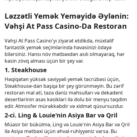
Ləzzətli Yemək Yeməyidə Əylənin:
Vəhşi At Pass Casino-Da Restoran
Vəhşi At Pass Casino'yı ziyarət etdikdə, müxtəlif
fantastik yemək seçimlərində həvəsinizi ödəyə
bilərsiniz. Hansı növ mətbəxdən asılı olmayaraq, hər
kəsin zövq alması üçün bir şey var.
1. Steakhouse
Həqiqətən yüksək səviyyəli yemək təcrübəsi üçün,
Steakhouse-dan başqa bir şey görünməyin. Bu zərif
restoran mal əti, təzə dəniz məhsulları və dekadent
desertlərinin əsas kəsikləri ilə dolu bir menyu təqdim
edir. Atmosfer mürəkkəbdir və xidmət qüsursuzdur.
2-ci. Ling & Louie'nin Asiya Bar və Qril
Müasir bir bükülmə, Ling və Louie'nin Asiya Bar və Qril
ilə Asiya mətbəxi üçün əhval-ruhiyyəniz varsa. Bu