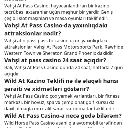
Vəhşi At Pass Casino, həyəcanlandıran bir kazino
təcrübəsi axtaranlar üçün məşhur bir yerdir. Geniş
çeşidli slot maşınları və masa oyunları təklif edir.
Vəhşi At Pass Casino-da yaxınlıqdakı
attraksionlar nədir?
Vəhşi atın pass pass to casino üçün yaxınlıqdakı
attraksionlar, Vəhşi At Pass Motorsports Park, Rawhide
Western Town və Sheraton Grand Phoenix daxildir.
Vəhşi at pass casino 24 saat açıqdır?
Bəli, Vəhşi At Pass Casino gündə 24 saat, həftədə 7 gün
açıqdır.
Wild At Kazino Təklifi nə ilə əlaqəli hansı
şəraiti və xidmətləri göstərir?
Vəhşi At Pass Casino çox yemək variantları, bir fitness
mərkəzi, bir hovuz, spa və çempionat golf kursu da
daxil olmaqla müxtəlif şərait və xidmətlər təklif edir.
Wild At Pass Casino-a necə gedə bilərəm?
Wild Horse Pass Casino asanlıqla avtomobil tərəfindən