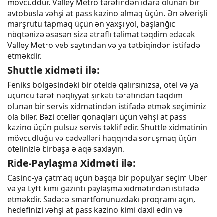
mövcuddur. Valley Metro tərəfindən idarə olunan bir
avtobusla vəhşi at pass kazino almaq üçün. Ən əlverişli
marşrutu tapmaq üçün ən yaxşı yol, başlanğıc
nöqtənizə əsasən sizə ətraflı təlimat təqdim edəcək
Valley Metro veb saytından və ya tətbiqindən istifadə
etməkdir.
Shuttle xidməti ilə:
Feniks bölgəsindəki bir oteldə qalırsınızsa, otel və ya
üçüncü tərəf nəqliyyat şirkəti tərəfindən təqdim
olunan bir servis xidmətindən istifadə etmək seçiminiz
ola bilər. Bəzi otellər qonaqları üçün vəhşi at pass
kazino üçün pulsuz servis təklif edir. Shuttle xidmətinin
mövcudluğu və cədvəlləri haqqında soruşmaq üçün
otelinizlə birbaşa əlaqə saxlayın.
Ride-Paylaşma Xidməti ilə:
Casino-ya çatmaq üçün başqa bir populyar seçim Uber
və ya Lyft kimi gəzinti paylaşma xidmətindən istifadə
etməkdir. Sadəcə smartfonunuzdakı proqramı açın,
hedefinizi vəhşi at pass kazino kimi daxil edin və