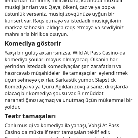
lentlərdən tanınmış milli aktlara, kazinoda müxtəlif
musiqi janrları var. Qaya, ölkəni, caz və ya pop-a
üstünlük versəniz, musiqi zövqünüzə uyğun bir
konsert var. Rəqs etməyə və istedadlı musiqiçilərin
mərkəz səhnəsini aldıqca rəqs etməyə və sevdiyiniz
mahnılarla birlikdə oxuyun.
Komediya göstərir
Yaxşı bir gülüş axtarırsınızsa, Wild At Pass Casino-da
komediya şouları məyus olmayacaq. Ölkənin hər
yerindən istedadlı komediyaçılar şən zarafatları və
hazırcavab müşahidələri ilə tamaşaçıları əyləndirmək
üçün səhnəyə çıxırlar. Sarkastik yumor, Slapstick
Komediya və ya Quru Ağıldan zövq alsanız, dikişlərdə
olacaq bir komediya şousu var. Bir müddət
narahatlığınızı açmaq və unutmaq üçün mükəmməl bir
yoldur.
Teatr tamaşaları
Canlı musiqi və komediya ilə yanaşı, Vəhşi At Pass
Casino da müxtəlif teatr tamaşaları təklif edir.