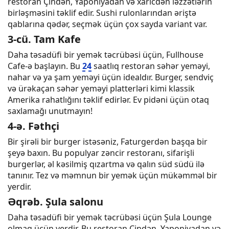
restoran Çindən, Yaponiyadan və xaricdən ləzzətlərin
birləşməsini təklif edir. Sushi rulonlarından əriştə
qablarına qədər, seçmək üçün çox sayda variant var.
3-cü. Tam Kafe
Daha təsadüfi bir yemək təcrübəsi üçün, Fullhouse
Cafe-ə başlayın. Bu
24
saatlıq restoran səhər yeməyi,
nahar və ya şam yeməyi üçün idealdır. Burger, sendviç
və ürəkaçan səhər yeməyi platterləri kimi klassik
Amerika rahatlığını təklif edirlər. Ev pidəni üçün otaq
saxlamağı unutmayın!
4-ə. Fəthçi
Bir şirəli bir burger istəsəniz, Faturgerdən başqa bir
şeyə baxın. Bu populyar zəncir restoranı, sifarişli
burgerlər, əl kəsilmiş qızartma və qalın süd südü ilə
tanınır. Tez və məmnun bir yemək üçün mükəmməl bir
yerdir.
Əqrəb. Şula salonu
Daha təsadüfi bir yemək təcrübəsi üçün Şula Lounge
olmaq üçün yerdir. Bu restoran Çindən, Yaponiyadan və