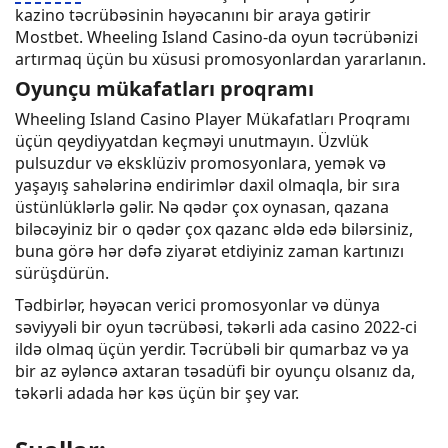
kazino təcrübəsinin həyəcanını bir araya gətirir
Mostbet. Wheeling Island Casino-da oyun təcrübənizi
artırmaq üçün bu xüsusi promosyonlardan yararlanın.
Oyunçu mükafatları proqramı
Wheeling Island Casino Player Mükafatları Proqramı
üçün qeydiyyatdan keçməyi unutmayın. Üzvlük
pulsuzdur və eksklüziv promosyonlara, yemək və
yaşayış sahələrinə endirimlər daxil olmaqla, bir sıra
üstünlüklərlə gəlir. Nə qədər çox oynasan, qazana
biləcəyiniz bir o qədər çox qazanc əldə edə bilərsiniz,
buna görə hər dəfə ziyarət etdiyiniz zaman kartınızı
sürüşdürün.
Tədbirlər, həyəcan verici promosyonlar və dünya
səviyyəli bir oyun təcrübəsi, təkərli ada casino 2022-ci
ildə olmaq üçün yerdir. Təcrübəli bir qumarbaz və ya
bir az əyləncə axtaran təsadüfi bir oyunçu olsanız da,
təkərli adada hər kəs üçün bir şey var.