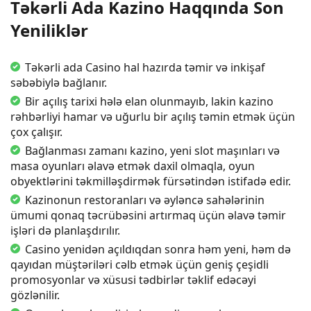
Təkərli Ada Kazino Haqqında Son
Yeniliklər
Təkərli ada Casino hal hazırda təmir və inkişaf
səbəbiylə bağlanır.
Bir açılış tarixi hələ elan olunmayıb, lakin kazino
rəhbərliyi hamar və uğurlu bir açılış təmin etmək üçün
çox çalışır.
Bağlanması zamanı kazino, yeni slot maşınları və
masa oyunları əlavə etmək daxil olmaqla, oyun
obyektlərini təkmilləşdirmək fürsətindən istifadə edir.
Kazinonun restoranları və əyləncə sahələrinin
ümumi qonaq təcrübəsini artırmaq üçün əlavə təmir
işləri də planlaşdırılır.
Casino yenidən açıldıqdan sonra həm yeni, həm də
qayıdan müştəriləri cəlb etmək üçün geniş çeşidli
promosyonlar və xüsusi tədbirlər təklif edəcəyi
gözlənilir.