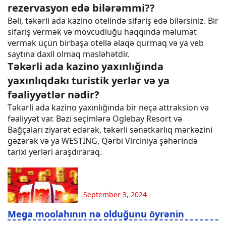
rezervasyon edə bilərəmmi??
Bəli, təkərli ada kazino otelində sifariş edə bilərsiniz. Bir
sifariş vermək və mövcudluğu haqqında məlumat
vermək üçün birbaşa otellə əlaqə qurmaq və ya veb
saytına daxil olmaq məsləhətdir.
Təkərli ada kazino yaxınlığında
yaxınlıqdakı turistik yerlər və ya
fəaliyyətlər nədir?
Təkərli ada kazino yaxınlığında bir neçə attraksion və
fəaliyyət var. Bəzi seçimlərə Oglebay Resort və
Bağçaları ziyarət edərək, təkərli sənətkarlıq mərkəzini
gəzərək və ya WESTING, Qərbi Virciniya şəhərində
tarixi yerləri araşdıraraq.
September 3, 2024
Mega moolahının nə olduğunu öyrənin