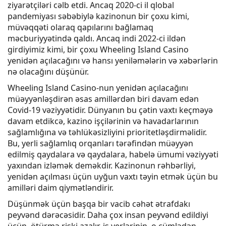
ziyarətçiləri cəlb etdi. Ancaq 2020-ci il qlobal
pandemiyası səbəbiylə kazinonun bir çoxu kimi,
müvəqqəti olaraq qapılarını bağlamaq
məcburiyyətində qaldı. Ancaq indi 2022-ci ildən
girdiyimiz kimi, bir çoxu Wheeling Island Casino
yenidən açılacağını və hansı yeniləmələrin və xəbərlərin
nə olacağını düşünür.
Wheeling Island Casino-nun yenidən açılacağını
müəyyənləşdirən əsas amillərdən biri davam edən
Covid-19 vəziyyətidir. Dünyanın bu çətin vaxtı keçməyə
davam etdikcə, kazino işçilərinin və havadarlarının
sağlamlığına və təhlükəsizliyini prioritetləşdirməlidir.
Bu, yerli sağlamlıq orqanları tərəfindən müəyyən
edilmiş qaydalara və qaydalara, habelə ümumi vəziyyəti
yaxından izləmək deməkdir. Kazinonun rəhbərliyi,
yenidən açılması üçün uyğun vaxtı təyin etmək üçün bu
amilləri daim qiymətləndirir.
Düşünmək üçün başqa bir vacib cəhət ətrafdakı
peyvənd dərəcəsidir. Daha çox insan peyvənd edildiyi