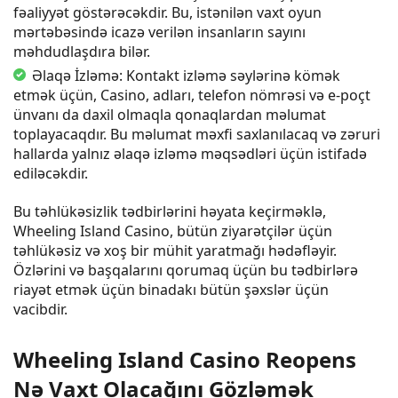
fəaliyyət göstərəcəkdir. Bu, istənilən vaxt oyun
mərtəbəsində icazə verilən insanların sayını
məhdudlaşdıra bilər.
Əlaqə İzləmə: Kontakt izləmə səylərinə kömək
etmək üçün, Casino, adları, telefon nömrəsi və e-poçt
ünvanı da daxil olmaqla qonaqlardan məlumat
toplayacaqdır. Bu məlumat məxfi saxlanılacaq və zəruri
hallarda yalnız əlaqə izləmə məqsədləri üçün istifadə
ediləcəkdir.
Bu təhlükəsizlik tədbirlərini həyata keçirməklə,
Wheeling Island Casino, bütün ziyarətçilər üçün
təhlükəsiz və xoş bir mühit yaratmağı hədəfləyir.
Özlərini və başqalarını qorumaq üçün bu tədbirlərə
riayət etmək üçün binadakı bütün şəxslər üçün
vacibdir.
Wheeling Island Casino Reopens
Nə Vaxt Olacağını Gözləmək