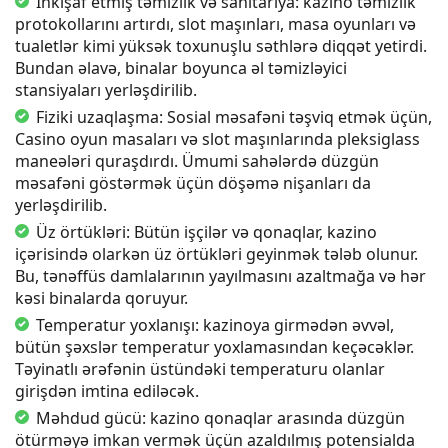
İnkişaf etmiş təmizlik və sanitariya: kazino təmizlik
protokollarını artırdı, slot maşınları, masa oyunları və
tualetlər kimi yüksək toxunuşlu səthlərə diqqət yetirdi.
Bundan əlavə, binalar boyunca əl təmizləyici
stansiyaları yerləşdirilib.
Fiziki uzaqlaşma: Sosial məsafəni təşviq etmək üçün,
Casino oyun masaları və slot maşınlarında pleksiglass
maneələri quraşdırdı. Ümumi sahələrdə düzgün
məsafəni göstərmək üçün döşəmə nişanları da
yerləşdirilib.
Üz örtükləri: Bütün işçilər və qonaqlar, kazino
içərisində olarkən üz örtükləri geyinmək tələb olunur.
Bu, tənəffüs damlalarının yayılmasını azaltmağa və hər
kəsi binalarda qoruyur.
Temperatur yoxlanışı: kazinoya girmədən əvvəl,
bütün şəxslər temperatur yoxlamasından keçəcəklər.
Təyinatlı ərəfənin üstündəki temperaturu olanlar
girişdən imtina ediləcək.
Məhdud gücü: kazino qonaqlar arasında düzgün
ötürməyə imkan vermək üçün azaldılmış potensialda