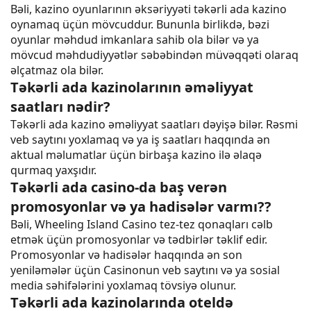
Bəli, kazino oyunlarının əksəriyyəti təkərli ada kazino
oynamaq üçün mövcuddur. Bununla birlikdə, bəzi
oyunlar məhdud imkanlara sahib ola bilər və ya
mövcud məhdudiyyətlər səbəbindən müvəqqəti olaraq
əlçatmaz ola bilər.
Təkərli ada kazinolarının əməliyyat
saatları nədir?
Təkərli ada kazino əməliyyat saatları dəyişə bilər. Rəsmi
veb saytını yoxlamaq və ya iş saatları haqqında ən
aktual məlumatlar üçün birbaşa kazino ilə əlaqə
qurmaq yaxşıdır.
Təkərli ada casino-da baş verən
promosyonlar və ya hadisələr varmı??
Bəli, Wheeling Island Casino tez-tez qonaqları cəlb
etmək üçün promosyonlar və tədbirlər təklif edir.
Promosyonlar və hadisələr haqqında ən son
yeniləmələr üçün Casinonun veb saytını və ya sosial
media səhifələrini yoxlamaq tövsiyə olunur.
Təkərli ada kazinolarında oteldə