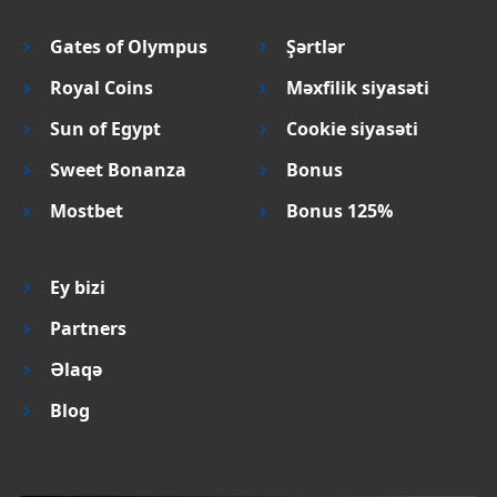
Gates of Olympus
Şərtlər
Royal Coins
Məxfilik siyasəti
Sun of Egypt
Cookie siyasəti
Sweet Bonanza
Bonus
Mostbet
Bonus 125%
Ey bizi
Partners
Əlaqə
Blog