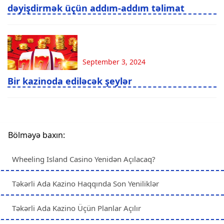
dəyişdirmək üçün addım-addım təlimat
September 3, 2024
Bir kazinoda ediləcək şeylər
Bölməyə baxın:
Wheeling Island Casino Yenidən Açılacaq?
Təkərli Ada Kazino Haqqında Son Yeniliklər
Təkərli Ada Kazino Üçün Planlar Açılır