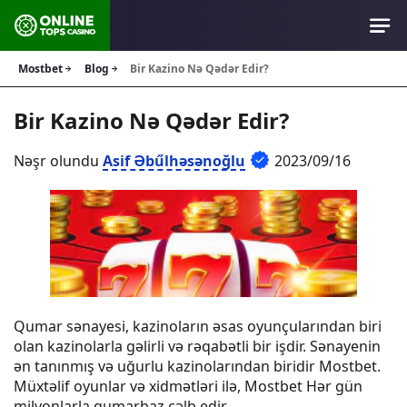
Mostbet
Blog
Bir Kazino Nə Qədər Edir?
Bir Kazino Nə Qədər Edir?
Nəşr olundu
Asif Əbűlhəsənoğlu
2023/09/16
Qumar sənayesi, kazinoların əsas oyunçularından biri
olan kazinolarla gəlirli və rəqabətli bir işdir. Sənayenin
ən tanınmış və uğurlu kazinolarından biridir Mostbet.
Müxtəlif oyunlar və xidmətləri ilə, Mostbet Hər gün
milyonlarla qumarbaz cəlb edir.