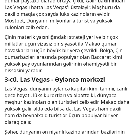
qumar paytaxtı olaraq ortaya çıxdı, Gəlir baxımından
Las Vegas'ı hətta Las Veqas'ı üstələyir. Məşhuru da
daxil olmaqla çox sayda lüks kazinoların evidir
Mostbet, Dünyanın milyonlarla turist və yüksək
rulonları cəlb edən.
Çinin materik yaxınlığındakı strateji yeri və bir çox
millətlər üçün vizasız bir siyasət ilə Makao qumar
həvəskarları üçün böyük bir yerə çevrildi. Bölgə, Çin
qumarbazları arasında populyar olan Baccarat kimi
yüksək pay oyunlarından gəlirinin əhəmiyyətli bir
hissəsini yaradır.
3-cü. Las Vegas - Əyləncə mərkəzi
Las Vegas, dünyanın əyləncə kapitalı kimi tanınır, canlı
gecə həyatı, lüks kurortları və əlbəttə ki, dünyaca
məşhur kazinoları olan turistləri cəlb edir. Makao daha
yüksək gəlir əldə edə bilsə də, Las Vegas həm daxili,
həm də beynəlxalq turistlər üçün populyar bir yer
olaraq qalır.
Şəhər, dünyanın ən nişanlı kazinolarından bəzilərinin