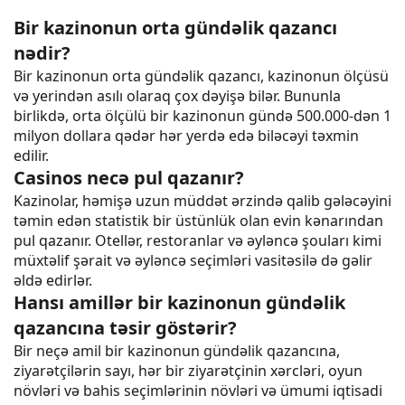
Bir kazinonun orta gündəlik qazancı
nədir?
Bir kazinonun orta gündəlik qazancı, kazinonun ölçüsü
və yerindən asılı olaraq çox dəyişə bilər. Bununla
birlikdə, orta ölçülü bir kazinonun gündə 500.000-dən 1
milyon dollara qədər hər yerdə edə biləcəyi təxmin
edilir.
Casinos necə pul qazanır?
Kazinolar, həmişə uzun müddət ərzində qalib gələcəyini
təmin edən statistik bir üstünlük olan evin kənarından
pul qazanır. Otellər, restoranlar və əyləncə şouları kimi
müxtəlif şərait və əyləncə seçimləri vasitəsilə də gəlir
əldə edirlər.
Hansı amillər bir kazinonun gündəlik
qazancına təsir göstərir?
Bir neçə amil bir kazinonun gündəlik qazancına,
ziyarətçilərin sayı, hər bir ziyarətçinin xərcləri, oyun
növləri və bahis seçimlərinin növləri və ümumi iqtisadi