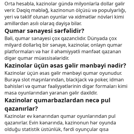
Orta hesabla, kazinolar gündə milyonlarla dollar gəlir
verir. Dəqiq məbləğ, kazinonun ölçüsü və populyarlığı,
yeri və təklif olunan oyunlar və xidmətlər növləri kimi
amillərdən asılı olaraq dəyişə bilər.
Qumar sənayesi sərfəlidir?
Bəli, qumar sənayesi çox qazanclıdır. Dünyada çox
milyard dollarlıq bir sənaye, kazinolar, onlayn qumar
platformaları və hər il əhəmiyyətli mənfəət qazanan
digər qumar müəssisələridir.
Kazinolar üçün əsas gəlir mənbəyi nədir?
Kazinolar üçün əsas gəlir mənbəyi qumar oyunudur.
Buraya slot maşınlarından, blackjack və poker, idman
bahisləri və qumar fəaliyyətlərinin digər formaları kimi
masa oyunlarından yaranan gəlir daxildir.
Kazinolar qumarbazlardan necə pul
qazanırlar?
Kazinolar ev kənarından qumar oyunlarından pul
qazanırlar. Evin kənarında, kazinonun hər oyunda
olduğu statistik üstünlük, fərdi oyunçular qısa