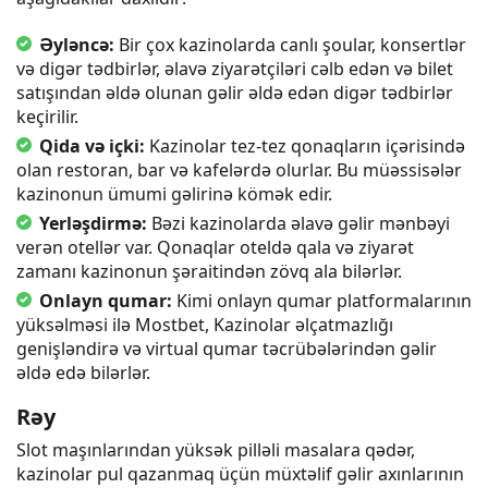
Əyləncə:
Bir çox kazinolarda canlı şoular, konsertlər
və digər tədbirlər, əlavə ziyarətçiləri cəlb edən və bilet
satışından əldə olunan gəlir əldə edən digər tədbirlər
keçirilir.
Qida və içki:
Kazinolar tez-tez qonaqların içərisində
olan restoran, bar və kafelərdə olurlar. Bu müəssisələr
kazinonun ümumi gəlirinə kömək edir.
Yerləşdirmə:
Bəzi kazinolarda əlavə gəlir mənbəyi
verən otellər var. Qonaqlar oteldə qala və ziyarət
zamanı kazinonun şəraitindən zövq ala bilərlər.
Onlayn qumar:
Kimi onlayn qumar platformalarının
yüksəlməsi ilə Mostbet, Kazinolar əlçatmazlığı
genişləndirə və virtual qumar təcrübələrindən gəlir
əldə edə bilərlər.
Rəy
Slot maşınlarından yüksək pilləli masalara qədər,
kazinolar pul qazanmaq üçün müxtəlif gəlir axınlarının