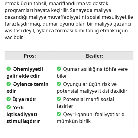
etmək üçün təhsil, maarifləndirmə və dəstək
proqramları həyata keçirilir. Sənayedə maliyyə
qazandığı maliyyə müvəffəqiyyətini sosial məsuliyyət ilə
tarazlaşdırmaq, qumar oyunu olan bir maliyyə qazancı
vasitəsi deyil, əyləncə forması kimi təbliğ etmək üçün
vacibdir.
Pros:
Eksiler:
Əhəmiyyətli
Qumar asılılığına töhfə verə
gəlir əldə edir
bilər
Əyləncə təmin
Oyunçular üçün risk və
edir
potensial maliyyə itkisi daxildir
İş yaradır
Potensial mənfi sosial
təsirlər
Yerli
iqtisadiyyatı
Qeyri-qanuni fəaliyyətlərlə
stimullaşdırır
mümkün birlik