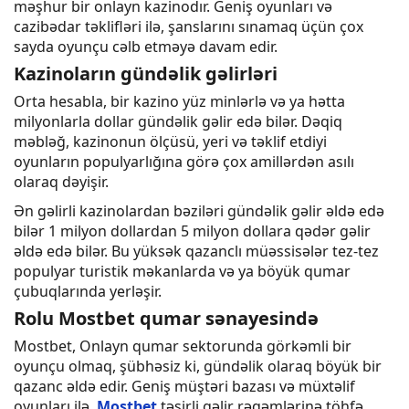
məşhur bir onlayn kazinodır. Geniş oyunları və
cazibədar təklifləri ilə, şanslarını sınamaq üçün çox
sayda oyunçu cəlb etməyə davam edir.
Kazinoların gündəlik gəlirləri
Orta hesabla, bir kazino yüz minlərlə və ya hətta
milyonlarla dollar gündəlik gəlir edə bilər. Dəqiq
məbləğ, kazinonun ölçüsü, yeri və təklif etdiyi
oyunların populyarlığına görə çox amillərdən asılı
olaraq dəyişir.
Ən gəlirli kazinolardan bəziləri gündəlik gəlir əldə edə
bilər 1 milyon dollardan 5 milyon dollara qədər gəlir
əldə edə bilər. Bu yüksək qazanclı müəssisələr tez-tez
populyar turistik məkanlarda və ya böyük qumar
çubuqlarında yerləşir.
Rolu Mostbet qumar sənayesində
Mostbet, Onlayn qumar sektorunda görkəmli bir
oyunçu olmaq, şübhəsiz ki, gündəlik olaraq böyük bir
qazanc əldə edir. Geniş müştəri bazası və müxtəlif
oyunları ilə,
Mostbet
təsirli gəlir rəqəmlərinə töhfə