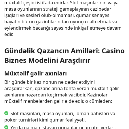
müxtəlif çeşidi istifadə edirlər. Slot maşınlarının və ya
masa oyunlarının strateji gameplayının cazibədar
işıqları və səsləri olub-olmaması, qumar sənayesi
həyatın bütün gəzintilərindən oyunçu cəlb etmək və
əyləndirmək bacarığı sayəsində inkişaf etməyə davam
edir.
Gündəlik Qazancın Amilləri: Casino
Biznes Modelini Araşdırır
Müxtəlif gəlir axınları
Bir gündə bir kazinonun nə qədər etdiyini
araşdırarkən, qazanclarına töhfə verən müxtəlif gəlir
axınlarını nəzərdən keçirmək vacibdir. Kazinolar
müxtəlif mənbələrdən gəlir əldə edir, o cümlədən:
Slot maşınları, masa oyunları, idman bahisləri və
poker turnirləri kimi qumar fəaliyyəti.
Yerdə qalmaq istəyən qonaqlar üçün otel yerləri.