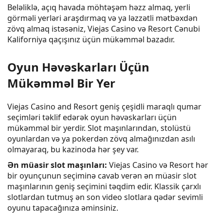
Beləliklə, açıq havada möhtəşəm həzz almaq, yerli
görməli yerləri araşdırmaq və ya ləzzətli mətbəxdən
zövq almaq istəsəniz, Viejas Casino və Resort Cənubi
Kaliforniya qaçışınız üçün mükəmməl bazadır.
Oyun Həvəskarları Üçün
Mükəmməl Bir Yer
Viejas Casino and Resort geniş çeşidli maraqlı qumar
seçimləri təklif edərək oyun həvəskarları üçün
mükəmməl bir yerdir. Slot maşınlarından, stolüstü
oyunlardan və ya pokerdən zövq almağınızdan asılı
olmayaraq, bu kazinoda hər şey var.
Ən müasir slot maşınları:
Viejas Casino və Resort hər
bir oyunçunun seçiminə cavab verən ən müasir slot
maşınlarının geniş seçimini təqdim edir. Klassik çarxlı
slotlardan tutmuş ən son video slotlara qədər sevimli
oyunu tapacağınıza əminsiniz.