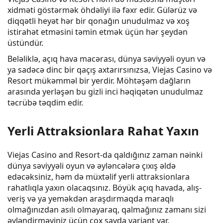
xidməti göstərmək öhdəliyi ilə fəxr edir. Gülərüz və
diqqətli heyət hər bir qonağın unudulmaz və xoş
istirahət etməsini təmin etmək üçün hər şeydən
üstündür.
Beləliklə, açıq hava macərası, dünya səviyyəli oyun və
ya sadəcə dinc bir qaçış axtarırsınızsa, Viejas Casino və
Resort mükəmməl bir yerdir. Möhtəşəm dağların
arasında yerləşən bu gizli inci həqiqətən unudulmaz
təcrübə təqdim edir.
Yerli Attraksionlara Rahat Yaxın
Viejas Casino and Resort-da qaldığınız zaman nəinki
dünya səviyyəli oyun və əyləncələrə çıxış əldə
edəcəksiniz, həm də müxtəlif yerli attraksionlara
rahatlıqla yaxın olacaqsınız. Böyük açıq havada, alış-
veriş və ya yeməkdən araşdırmaqda maraqlı
olmağınızdan asılı olmayaraq, qalmağınız zamanı sizi
əyləndirməyiniz üçün çox sayda variant var.