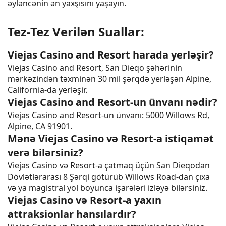
əyləncənin ən yaxşısını yaşayın.
Tez-Tez Verilən Suallar:
Viejas Casino and Resort harada yerləşir?
Viejas Casino and Resort, San Dieqo şəhərinin
mərkəzindən təxminən 30 mil şərqdə yerləşən Alpine,
California-da yerləşir.
Viejas Casino and Resort-un ünvanı nədir?
Viejas Casino and Resort-un ünvanı: 5000 Willows Rd,
Alpine, CA 91901.
Mənə Viejas Casino və Resort-a istiqamət
verə bilərsiniz?
Viejas Casino və Resort-a çatmaq üçün San Dieqodan
Dövlətlərarası 8 Şərqi götürüb Willows Road-dan çıxa
və ya magistral yol boyunca işarələri izləyə bilərsiniz.
Viejas Casino və Resort-a yaxın
attraksionlar hansılardır?