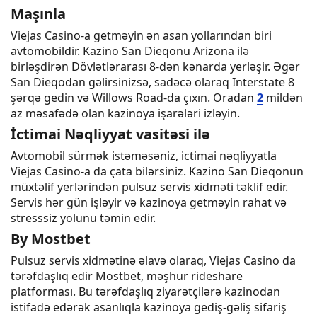
Maşınla
Viejas Casino-a getməyin ən asan yollarından biri
avtomobildir. Kazino San Dieqonu Arizona ilə
birləşdirən Dövlətlərarası 8-dən kənarda yerləşir. Əgər
San Dieqodan gəlirsinizsə, sadəcə olaraq Interstate 8
şərqə gedin və Willows Road-da çıxın. Oradan
2
mildən
az məsafədə olan kazinoya işarələri izləyin.
İctimai Nəqliyyat vasitəsi ilə
Avtomobil sürmək istəməsəniz, ictimai nəqliyyatla
Viejas Casino-a da çata bilərsiniz. Kazino San Dieqonun
müxtəlif yerlərindən pulsuz servis xidməti təklif edir.
Servis hər gün işləyir və kazinoya getməyin rahat və
stresssiz yolunu təmin edir.
By Mostbet
Pulsuz servis xidmətinə əlavə olaraq, Viejas Casino da
tərəfdaşlıq edir Mostbet, məşhur rideshare
platforması. Bu tərəfdaşlıq ziyarətçilərə kazinodan
istifadə edərək asanlıqla kazinoya gediş-gəliş sifariş