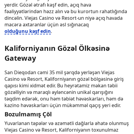
yerdir. Gözəl ətrafı kəşf edin, açıq hava
fəaliyyətlərindən həzz alın və bu kurortun rahatlığında
dincəlin. Viejas Casino və Resort-un niyə açıq havada
macəra axtaranlar üçün əsl sığınacaq
olduğunu kəşf edin
.
Kaliforniyanın Gözəl Ölkəsinə
Gateway
San Dieqodan cəmi 35 mil şərqdə yerləşən Viejas
Casino və Resort, Kaliforniyanın gözəl bölgəsinə giriş
qapısı kimi xidmət edir. Bu heyrətamiz məkan təbii
gözəlliyin və maraqlı əyləncənin unikal qarışığını
təqdim edərək, onu həm təbiət həvəskarları, həm də
kazino həvəskarları üçün mükəmməl qaçış yeri edir.
Bozulmamış Çöl
Yuvarlanan təpələr və əzəmətli dağlarla əhatə olunmuş
Viejas Casino və Resort, Kaliforniyanın toxunulmaz