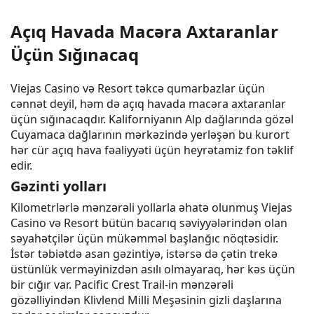
Açıq Havada Macəra Axtaranlar
Üçün Sığınacaq
Viejas Casino və Resort təkcə qumarbazlar üçün
cənnət deyil, həm də açıq havada macəra axtaranlar
üçün sığınacaqdır. Kaliforniyanın Alp dağlarında gözəl
Cuyamaca dağlarının mərkəzində yerləşən bu kurort
hər cür açıq hava fəaliyyəti üçün heyrətamiz fon təklif
edir.
Gəzinti yolları
Kilometrlərlə mənzərəli yollarla əhatə olunmuş Viejas
Casino və Resort bütün bacarıq səviyyələrindən olan
səyahətçilər üçün mükəmməl başlanğıc nöqtəsidir.
İstər təbiətdə asan gəzintiyə, istərsə də çətin trekə
üstünlük verməyinizdən asılı olmayaraq, hər kəs üçün
bir cığır var. Pacific Crest Trail-in mənzərəli
gözəlliyindən Klivlend Milli Meşəsinin gizli daşlarına