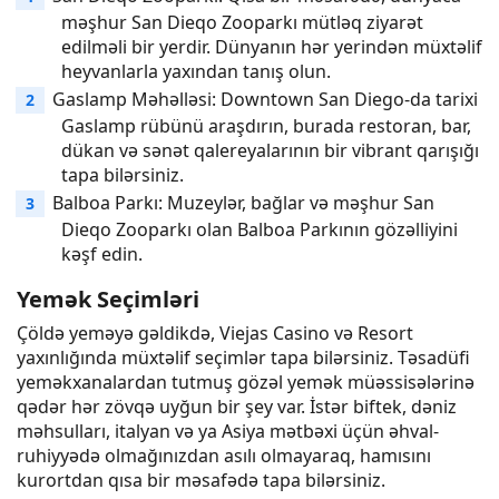
məşhur San Dieqo Zooparkı mütləq ziyarət
edilməli bir yerdir. Dünyanın hər yerindən müxtəlif
heyvanlarla yaxından tanış olun.
Gaslamp Məhəlləsi: Downtown San Diego-da tarixi
Gaslamp rübünü araşdırın, burada restoran, bar,
dükan və sənət qalereyalarının bir vibrant qarışığı
tapa bilərsiniz.
Balboa Parkı: Muzeylər, bağlar və məşhur San
Dieqo Zooparkı olan Balboa Parkının gözəlliyini
kəşf edin.
Yemək Seçimləri
Çöldə yeməyə gəldikdə, Viejas Casino və Resort
yaxınlığında müxtəlif seçimlər tapa bilərsiniz. Təsadüfi
yeməkxanalardan tutmuş gözəl yemək müəssisələrinə
qədər hər zövqə uyğun bir şey var. İstər biftek, dəniz
məhsulları, italyan və ya Asiya mətbəxi üçün əhval-
ruhiyyədə olmağınızdan asılı olmayaraq, hamısını
kurortdan qısa bir məsafədə tapa bilərsiniz.