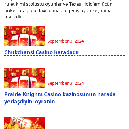
rulet kimi stolüstü oyunlar və Texas Hold'em üçün
poker otağı da daxil olmaqla geniş oyun seçiminə
malikdir.
September 3, 2024
Chukchansi Casino haradadır
September 3, 2024
Prairie Knights Casino kazinosunun harada
yerləşdiyini öyrənin