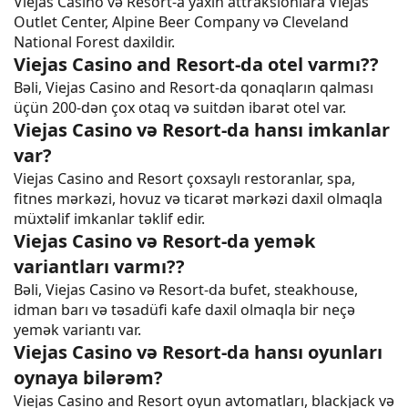
Viejas Casino və Resort-a yaxın attraksionlara Viejas
Outlet Center, Alpine Beer Company və Cleveland
National Forest daxildir.
Viejas Casino and Resort-da otel varmı??
Bəli, Viejas Casino and Resort-da qonaqların qalması
üçün 200-dən çox otaq və suitdən ibarət otel var.
Viejas Casino və Resort-da hansı imkanlar
var?
Viejas Casino and Resort çoxsaylı restoranlar, spa,
fitnes mərkəzi, hovuz və ticarət mərkəzi daxil olmaqla
müxtəlif imkanlar təklif edir.
Viejas Casino və Resort-da yemək
variantları varmı??
Bəli, Viejas Casino və Resort-da bufet, steakhouse,
idman barı və təsadüfi kafe daxil olmaqla bir neçə
yemək variantı var.
Viejas Casino və Resort-da hansı oyunları
oynaya bilərəm?
Viejas Casino and Resort oyun avtomatları, blackjack və